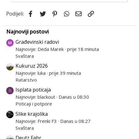
Facebook
Twitter
Pinterest
WhatsApp
Email
Link
Podijeli:
Najnoviji postovi
Građevinski radovi
Najnovije: Deda Marek
prije 18 minuta
Svaštara
Kukuruz 2026
Najnovije: luka
prije 39 minuta
Ratarstvo
Isplata poticaja
B
Najnovije: blackout
Danas u 08:30
Poticaji i potpore
Slike krajolika
Najnovije: Frenki F3
Danas u 08:27
Svaštara
Deutz Fahr