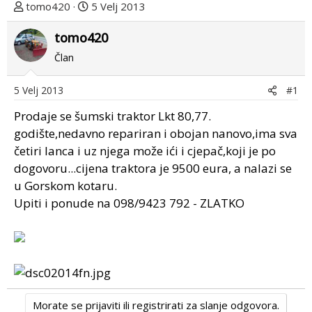
T
D
tomo420
5 Velj 2013
e
a
m
tomo420
t
u
u
Član
p
m
o
p
5 Velj 2013
#1
k
r
r
v
Prodaje se šumski traktor Lkt 80,77.
e
o
godište,nedavno repariran i obojan nanovo,ima sva
n
g
četiri lanca i uz njega može ići i cjepač,koji je po
u
p
dogovoru...cijena traktora je 9500 eura, a nalazi se
o
o
u Gorskom kotaru.
s
Upiti i ponude na 098/9423 792 - ZLATKO
t
a
Morate se prijaviti ili registrirati za slanje odgovora.