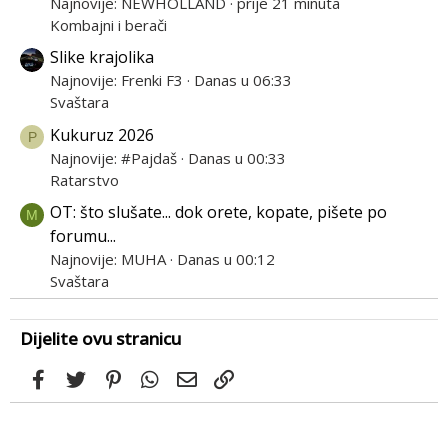
Najnovije: NEWHOLLAND
prije 21 minuta
Kombajni i berači
Slike krajolika
Najnovije: Frenki F3
Danas u 06:33
Svaštara
Kukuruz 2026
P
Najnovije: #Pajdaš
Danas u 00:33
Ratarstvo
OT: što slušate... dok orete, kopate, pišete po
M
forumu...
Najnovije: MUHA
Danas u 00:12
Svaštara
Dijelite ovu stranicu
Facebook
Twitter
Pinterest
WhatsApp
Email
Link