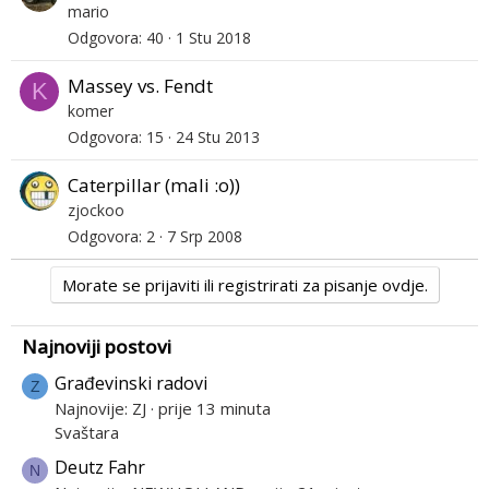
mario
Odgovora
40
1 Stu 2018
Massey vs. Fendt
K
komer
Odgovora
15
24 Stu 2013
Caterpillar (mali :o))
zjockoo
Odgovora
2
7 Srp 2008
Morate se prijaviti ili registrirati za pisanje ovdje.
Najnoviji postovi
Građevinski radovi
Z
Najnovije: ZJ
prije 13 minuta
Svaštara
Deutz Fahr
N