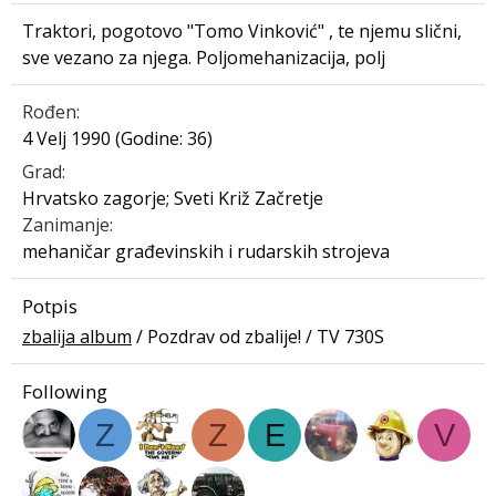
Traktori, pogotovo "Tomo Vinković" , te njemu slični,
sve vezano za njega. Poljomehanizacija, polj
Rođen
4 Velj 1990 (Godine: 36)
Grad
Hrvatsko zagorje; Sveti Križ Začretje
Zanimanje
mehaničar građevinskih i rudarskih strojeva
Potpis
zbalija album
/ Pozdrav od zbalije! / TV 730S
Following
Z
Z
E
V