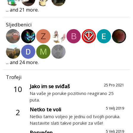
... and 21 more.
Sljedbenici
Z
B
M
... and 24 more.
Trofeji
25 Pro 2021
Jako im se sviđaš
10
Na vaše je poruke pozitivno reagirano 25
puta.
5 Velj 2019
Netko te voli
2
Netko tamo voljeo je jednu od tvojih poruka.
Nastavite slati takve poruke za više!
5 Velj 2019
Posvećen