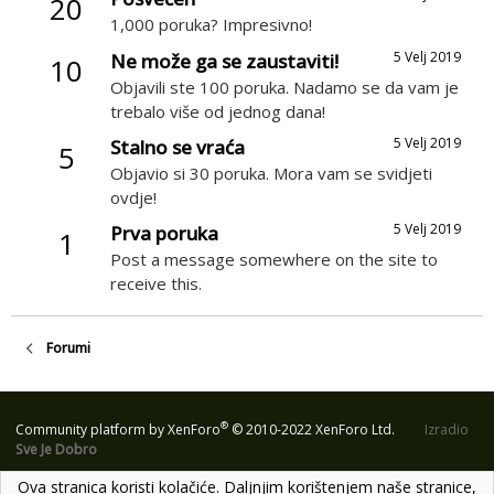
20
1,000 poruka? Impresivno!
5 Velj 2019
Ne može ga se zaustaviti!
10
Objavili ste 100 poruka. Nadamo se da vam je
trebalo više od jednog dana!
5 Velj 2019
Stalno se vraća
5
Objavio si 30 poruka. Mora vam se svidjeti
ovdje!
5 Velj 2019
Prva poruka
1
Post a message somewhere on the site to
receive this.
Forumi
®
Community platform by XenForo
© 2010-2022 XenForo Ltd.
Izradio
Sve Je Dobro
Ova stranica koristi kolačiće. Daljnjim korištenjem naše stranice,