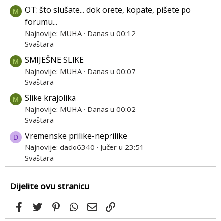
OT: što slušate... dok orete, kopate, pišete po
M
forumu...
Najnovije: MUHA
Danas u 00:12
Svaštara
SMIJEŠNE SLIKE
M
Najnovije: MUHA
Danas u 00:07
Svaštara
Slike krajolika
M
Najnovije: MUHA
Danas u 00:02
Svaštara
Vremenske prilike-neprilike
D
Najnovije: dado6340
Jučer u 23:51
Svaštara
Dijelite ovu stranicu
Facebook
Twitter
Pinterest
WhatsApp
Email
Link