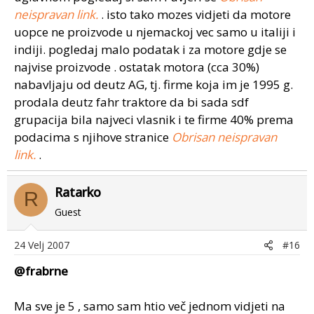
neispravan link.
. isto tako mozes vidjeti da motore
uopce ne proizvode u njemackoj vec samo u italiji i
indiji. pogledaj malo podatak i za motore gdje se
najvise proizvode . ostatak motora (cca 30%)
nabavljaju od deutz AG, tj. firme koja im je 1995 g.
prodala deutz fahr traktore da bi sada sdf
grupacija bila najveci vlasnik i te firme 40% prema
podacima s njihove stranice
Obrisan neispravan
link.
.
Ratarko
R
Guest
24 Velj 2007
#16
@frabrne
Ma sve je 5 , samo sam htio več jednom vidjeti na