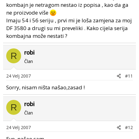
kombajn je netragom nestao iz popisa , kao da ga
ne proizvode više
Imaju 54 i 56 seriju , prvi mi je loša zamjena za moj
DF 3580 a drugi su mi preveliki . Kako cijela serija
kombajna može nestati ?
robi
R
Član
24 Velj 2007
#11
Sorry, nisam ništa našao,zasad !
robi
R
Član
24 Velj 2007
#12
Evo, našao sam.