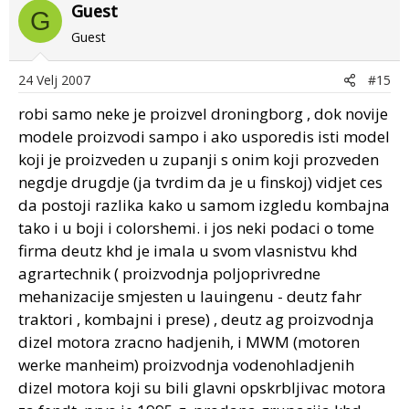
Guest
G
Guest
24 Velj 2007
#15
robi samo neke je proizvel droningborg , dok novije
modele proizvodi sampo i ako usporedis isti model
koji je proizveden u zupanji s onim koji prozveden
negdje drugdje (ja tvrdim da je u finskoj) vidjet ces
da postoji razlika kako u samom izgledu kombajna
tako i u boji i colorshemi. i jos neki podaci o tome
firma deutz khd je imala u svom vlasnistvu khd
agrartechnik ( proizvodnja poljoprivredne
mehanizacije smjesten u lauingenu - deutz fahr
traktori , kombajni i prese) , deutz ag proizvodnja
dizel motora zracno hadjenih, i MWM (motoren
werke manheim) proizvodnja vodenohladjenih
dizel motora koji su bili glavni opskrbljivac motora