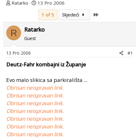
T
D
Ratarko
13 Pro 2006
e
a
Last
1 of 5
Slijedeći
m
t
u
u
Ratarko
p
m
R
o
p
Guest
k
r
r
v
13 Pro 2006
#1
e
o
Deutz-Fahr kombajni iz Županje
n
g
u
p
o
o
Evo malo slikica sa parkirališta ...
s
Obrisan neispravan link.
t
Obrisan neispravan link.
a
Obrisan neispravan link.
Obrisan neispravan link.
Obrisan neispravan link.
Obrisan neispravan link.
Obrisan neispravan link.