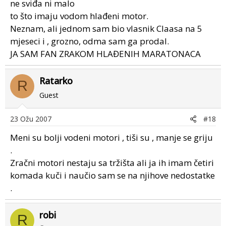
ne sviđa ni malo
to što imaju vodom hlađeni motor.
Neznam, ali jednom sam bio vlasnik Claasa na 5
mjeseci i , grozno, odma sam ga prodal.
JA SAM FAN ZRAKOM HLAĐENIH MARATONACA
Ratarko
R
Guest
23 Ožu 2007
#18
Meni su bolji vodeni motori , tiši su , manje se griju
.
Zračni motori nestaju sa tržišta ali ja ih imam četiri
komada kuči i naučio sam se na njihove nedostatke
.
robi
R