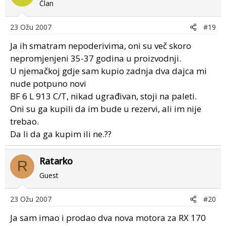
Član
23 Ožu 2007
#19
Ja ih smatram nepoderivima, oni su več skoro
nepromjenjeni 35-37 godina u proizvodnji.
U njemačkoj gdje sam kupio zadnja dva dajca mi
nude potpuno novi
BF 6 L 913 C/T, nikad ugrađivan, stoji na paleti.
Oni su ga kupili da im bude u rezervi, ali im nije
trebao.
Da li da ga kupim ili ne.??
Ratarko
R
Guest
23 Ožu 2007
#20
Ja sam imao i prodao dva nova motora za RX 170