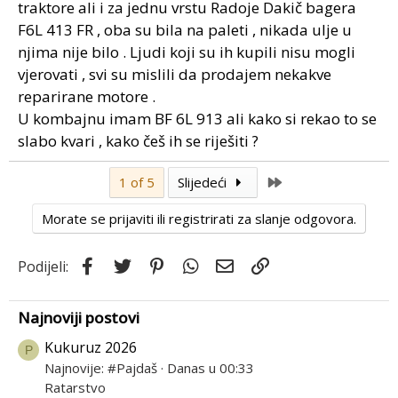
traktore ali i za jednu vrstu Radoje Dakič bagera
F6L 413 FR , oba su bila na paleti , nikada ulje u
njima nije bilo . Ljudi koji su ih kupili nisu mogli
vjerovati , svi su mislili da prodajem nekakve
reparirane motore .
U kombajnu imam BF 6L 913 ali kako si rekao to se
slabo kvari , kako češ ih se riješiti ?
Last
1 of 5
Slijedeći
Morate se prijaviti ili registrirati za slanje odgovora.
Facebook
Twitter
Pinterest
WhatsApp
Email
Link
Podijeli:
Najnoviji postovi
Kukuruz 2026
P
Najnovije: #Pajdaš
Danas u 00:33
Ratarstvo