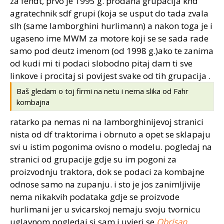
za fendt, prvo je 1995 g. prodana grupacija khd
agratechnik sdf grupi (koja se usput do tada zvala
slh (same lamborghini hurlimann) a nakon toga je i
ugaseno ime MWM za motore koji se se sada rade
samo pod deutz imenom (od 1998 g.)ako te zanima
od kudi mi ti podaci slobodno pitaj dam ti sve
linkove i procitaj si povijest svake od tih grupacija .
Baš gledam o toj firmi na netu i nema slika od Fahr
kombajna
ratarko pa nemas ni na lamborghinijevoj stranici
nista od df traktorima i obrnuto a opet se sklapaju
svi u istim pogonima ovisno o modelu. pogledaj na
stranici od grupacije gdje su im pogoni za
proizvodnju traktora, dok se podaci za kombajne
odnose samo na zupanju. i sto je jos zanimljivije
nema nikakvih podataka gdje se proizvode
hurlimani jer u svicarskoj nemaju svoju tvornicu
uglavnom pogledaj si sam i uvjeri se
Obrisan