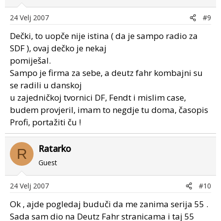
24 Velj 2007
#9
Dečki, to uopče nije istina ( da je sampo radio za
SDF ), ovaj dečko je nekaj
pomiješal.
Sampo je firma za sebe, a deutz fahr kombajni su
se radili u danskoj
u zajedničkoj tvornici DF, Fendt i mislim case,
budem provjeril, imam to negdje tu doma, časopis
Profi, portažiti ču !
Ratarko
R
Guest
24 Velj 2007
#10
Ok , ajde pogledaj buduči da me zanima serija 55 .
Sada sam dio na Deutz Fahr stranicama i taj 55