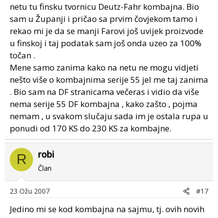
netu tu finsku tvornicu Deutz-Fahr kombajna. Bio
sam u Županji i pričao sa prvim čovjekom tamo i
rekao mi je da se manji Farovi još uvijek proizvode
u finskoj i taj podatak sam još onda uzeo za 100%
točan .
Mene samo zanima kako na netu ne mogu vidjeti
nešto više o kombajnima serije 55 jel me taj zanima
. Bio sam na DF stranicama večeras i vidio da više
nema serije 55 DF kombajna , kako zašto , pojma
nemam , u svakom slučaju sada im je ostala rupa u
ponudi od 170 KS do 230 KS za kombajne.
robi
R
Član
23 Ožu 2007
#17
Jedino mi se kod kombajna na sajmu, tj. ovih novih