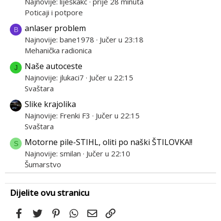
Najnovije: lijeskakc
prije 28 minuta
Poticaji i potpore
anlaser problem
B
Najnovije: bane1978
Jučer u 23:18
Mehanička radionica
Naše autoceste
J
Najnovije: jlukaci7
Jučer u 22:15
Svaštara
Slike krajolika
Najnovije: Frenki F3
Jučer u 22:15
Svaštara
Motorne pile-STIHL, oliti po naški ŠTILOVKA!!
S
Najnovije: smilan
Jučer u 22:10
Šumarstvo
Dijelite ovu stranicu
Facebook
Twitter
Pinterest
WhatsApp
Email
Link