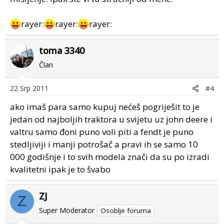
rayer:
rayer:
rayer:
toma 3340
Član
22 Srp 2011
#4
ako imaš para samo kupuj nećeš pogriješit to je
jedan od najboljih traktora u svijetu uz john deere i
valtru samo đoni puno voli piti a fendt je puno
stedljiviji i manji potrošač a pravi ih se samo 10
000 godišnje i to svih modela znači da su po izradi
kvalitetni ipak je to švabo
ZJ
Z
Super Moderator
Osoblje foruma