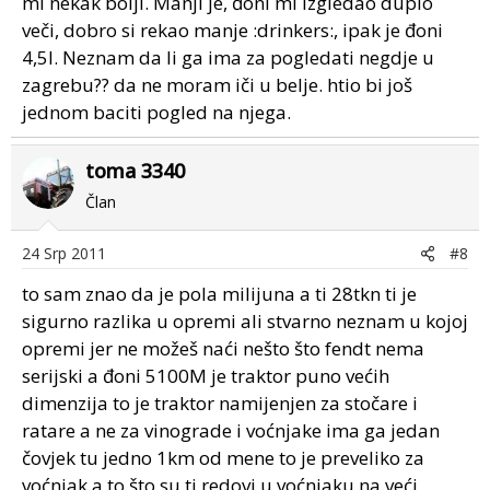
mi nekak bolji. Manji je, đoni mi izgledao duplo
veči, dobro si rekao manje :drinkers:, ipak je đoni
4,5l. Neznam da li ga ima za pogledati negdje u
zagrebu?? da ne moram iči u belje. htio bi još
jednom baciti pogled na njega.
toma 3340
Član
24 Srp 2011
#8
to sam znao da je pola milijuna a ti 28tkn ti je
sigurno razlika u opremi ali stvarno neznam u kojoj
opremi jer ne možeš naći nešto što fendt nema
serijski a đoni 5100M je traktor puno većih
dimenzija to je traktor namijenjen za stočare i
ratare a ne za vinograde i voćnjake ima ga jedan
čovjek tu jedno 1km od mene to je preveliko za
voćnjak a to što su ti redovi u voćnjaku na veći