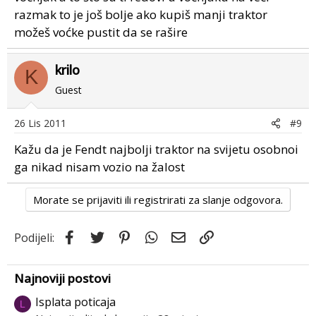
razmak to je još bolje ako kupiš manji traktor
možeš voćke pustit da se rašire
krilo
K
Guest
26 Lis 2011
#9
Kažu da je Fendt najbolji traktor na svijetu osobnoi
ga nikad nisam vozio na žalost
Morate se prijaviti ili registrirati za slanje odgovora.
Facebook
Twitter
Pinterest
WhatsApp
Email
Link
Podijeli:
Najnoviji postovi
Isplata poticaja
L