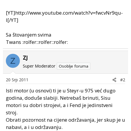
[YT]http://www.youtube.com/watch?v=fwcvNr9qu-
I[/YT]
Sa štovanjem svima
Twans :rolfer::rolfer::rolfer:
ZJ
Z
Super Moderator
Osoblje foruma
20 Srp 2011
#2
Isti motor (u osnovi) ti je u Steyr-u 975 već dugo
godina, doduše slabiji. Netrebaš brinuti, Sisu
motori su dobri strojevi, a i Fend je jedinstveni
stroj.
Obrati pozornost na cijene održavanja, jer skup je u
nabavi, a i u održavanju.