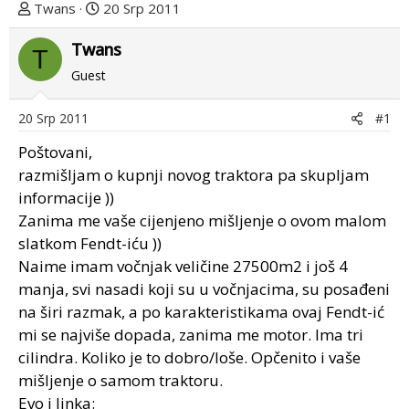
T
D
Twans
20 Srp 2011
e
a
m
Twans
t
T
u
u
Guest
p
m
o
p
20 Srp 2011
#1
k
r
r
v
Poštovani,
e
o
razmišljam o kupnji novog traktora pa skupljam
n
g
informacije ))
u
p
Zanima me vaše cijenjeno mišljenje o ovom malom
o
o
slatkom Fendt-iću ))
s
Naime imam vočnjak veličine 27500m2 i još 4
t
manja, svi nasadi koji su u vočnjacima, su posađeni
a
na širi razmak, a po karakteristikama ovaj Fendt-ić
mi se najviše dopada, zanima me motor. Ima tri
cilindra. Koliko je to dobro/loše. Opčenito i vaše
mišljenje o samom traktoru.
Evo i linka: