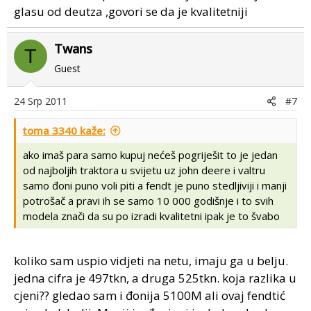
glasu od deutza ,govori se da je kvalitetniji
Twans
T
Guest
24 Srp 2011
#7
toma 3340 kaže:
ako imaš para samo kupuj nećeš pogriješit to je jedan
od najboljih traktora u svijetu uz john deere i valtru
samo đoni puno voli piti a fendt je puno stedljiviji i manji
potrošač a pravi ih se samo 10 000 godišnje i to svih
modela znači da su po izradi kvalitetni ipak je to švabo
koliko sam uspio vidjeti na netu, imaju ga u belju.
jedna cifra je 497tkn, a druga 525tkn. koja razlika u
cjeni?? gledao sam i đonija 5100M ali ovaj fendtić