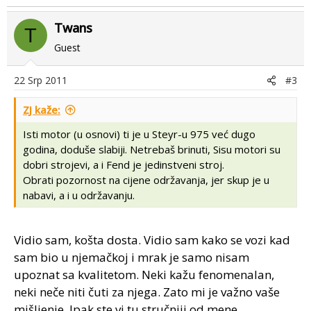
Twans
T
Guest
22 Srp 2011
#3
ZJ kaže:
Isti motor (u osnovi) ti je u Steyr-u 975 već dugo
godina, doduše slabiji. Netrebaš brinuti, Sisu motori su
dobri strojevi, a i Fend je jedinstveni stroj.
Obrati pozornost na cijene održavanja, jer skup je u
nabavi, a i u održavanju.
Vidio sam, košta dosta. Vidio sam kako se vozi kad
sam bio u njemačkoj i mrak je samo nisam
upoznat sa kvalitetom. Neki kažu fenomenalan,
neki neče niti čuti za njega. Zato mi je važno vaše
mišljenje. Ipak ste vi tu stručniji od mene.