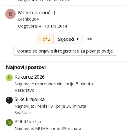
Molim pomoć. :)
B
Branko204
Odgovora
4
10 Tra 2014
Last
1 of 2
Slijedeći
Morate se prijaviti ili registrirati za pisanje ovdje.
Najnoviji postovi
Kukuruz 2026
N
Najnovije: nimrennermin
prije 5 minuta
Ratarstvo
Slike krajolika
Najnovije: Frenki F3
prije 35 minuta
Svaštara
POLJObirtija
M
Najnovije: MUHA
prije 39 minuta