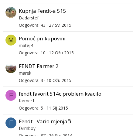
Kupnja Fendt-a 515
Dadarstef
Odgovora
43
27 Svi 2015
Pomoć pri kupovini
M
matejB
Odgovora
10
12 Ožu 2015
FENDT Farmer 2
marek
Odgovora
3
10 Ožu 2015
fendt favorit 514c problem kvacilo
F
farmer1
Odgovora
5
11 Sij 2015
Fendt - Vario mjenjači
F
farmboy
Odgovora
37
26 Stu 2014