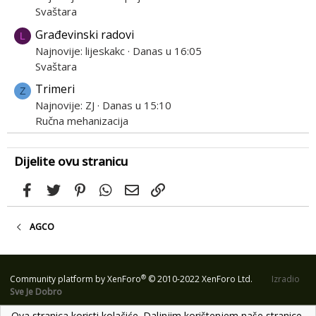
Svaštara
Građevinski radovi
L
Najnovije: lijeskakc
Danas u 16:05
Svaštara
Trimeri
Z
Najnovije: ZJ
Danas u 15:10
Ručna mehanizacija
Dijelite ovu stranicu
Facebook
Twitter
Pinterest
WhatsApp
Email
Link
AGCO
®
Community platform by XenForo
© 2010-2022 XenForo Ltd.
Izradio
Sve Je Dobro
Ova stranica koristi kolačiće. Daljnjim korištenjem naše stranice,