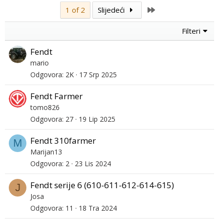
Last
1 of 2
Slijedeći
Filteri
Fendt
mario
Odgovora
2K
17 Srp 2025
Fendt Farmer
tomo826
Odgovora
27
19 Lip 2025
Fendt 310farmer
M
Marijan13
Odgovora
2
23 Lis 2024
Fendt serije 6 (610-611-612-614-615)
J
Josa
Odgovora
11
18 Tra 2024