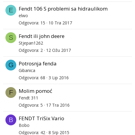
Fendt 106 S problemi sa hidraulikom
E
elwo
Odgovora
15
10 Tra 2017
Fendt ili john deere
S
Stjepan1262
Odgovora
2
12 Ožu 2017
Potrosnja fenda
G
Gibanica
Odgovora
68
3 Lip 2016
Molim pomoć
F
Fendt 311
Odgovora
5
17 Tra 2016
FENDT TriSix Vario
B
Bobo
Odgovora
42
8 Srp 2015