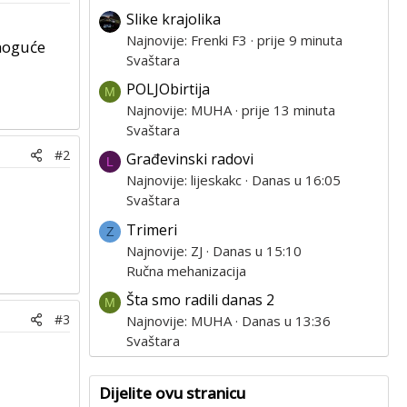
Slike krajolika
Najnovije: Frenki F3
prije 9 minuta
 moguće
Svaštara
POLJObirtija
M
Najnovije: MUHA
prije 13 minuta
Svaštara
#2
Građevinski radovi
L
Najnovije: lijeskakc
Danas u 16:05
Svaštara
Trimeri
Z
Najnovije: ZJ
Danas u 15:10
Ručna mehanizacija
Šta smo radili danas 2
M
#3
Najnovije: MUHA
Danas u 13:36
Svaštara
Dijelite ovu stranicu