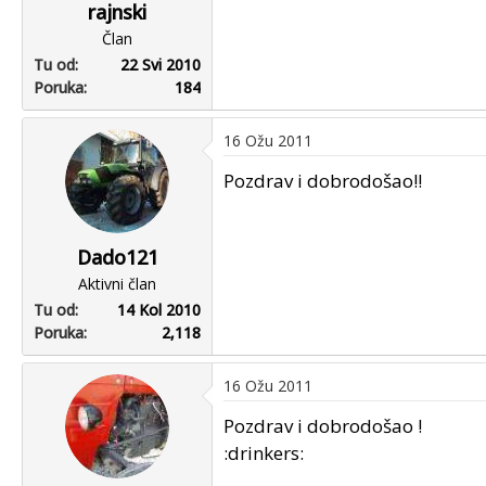
rajnski
Član
Tu od
22 Svi 2010
Poruka
184
16 Ožu 2011
Pozdrav i dobrodošao!!
Dado121
Aktivni član
Tu od
14 Kol 2010
Poruka
2,118
16 Ožu 2011
Pozdrav i dobrodošao !
:drinkers: