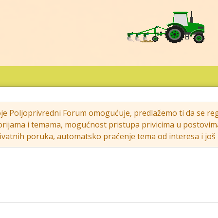
oje Poljoprivredni Forum omogućuje, predlažemo ti da se regi
rijama i temama, mogućnost pristupa privicima u postovima (s
vatnih poruka, automatsko praćenje tema od interesa i još m