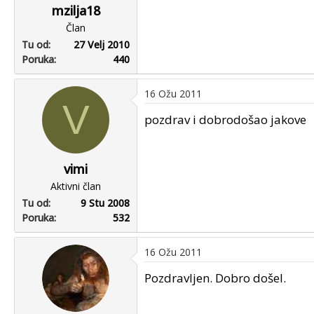
mzilja18
Član
Tu od
27 Velj 2010
Poruka
440
16 Ožu 2011
V
pozdrav i dobrodošao jakove
vimi
Aktivni član
Tu od
9 Stu 2008
Poruka
532
16 Ožu 2011
Pozdravljen. Dobro došel.