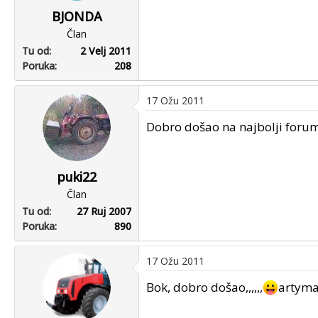
BJONDA
Član
Tu od
2 Velj 2011
Poruka
208
17 Ožu 2011
Dobro došao na najbolji forum
puki22
Član
Tu od
27 Ruj 2007
Poruka
890
17 Ožu 2011
Bok, dobro došao,,,,,,
artyma