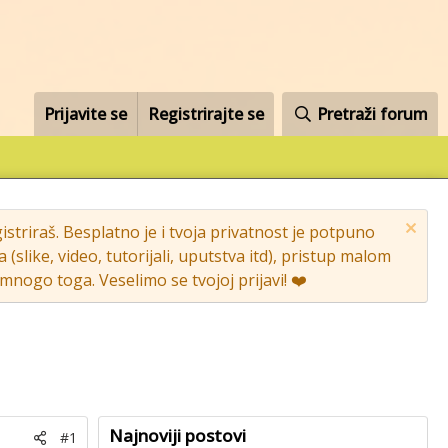
Prijavite se
Registrirajte se
Pretraži forum
striraš. Besplatno je i tvoja privatnost je potpuno
like, video, tutorijali, uputstva itd), pristup malom
nogo toga. Veselimo se tvojoj prijavi! ❤️
Najnoviji postovi
#1