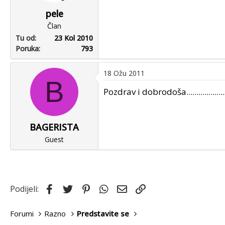
pele
Član
Tu od
23 Kol 2010
Poruka
793
18 Ožu 2011
B
Pozdrav i dobrodoša...................
BAGERISTA
Guest
Facebook
Twitter
Pinterest
WhatsApp
Email
Link
Podijeli:
Forumi
Razno
Predstavite se