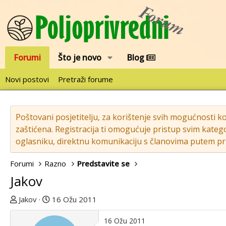
Forumi
Što je novo
Blog
Novi postovi
Pretraži forume
Poštovani posjetitelju, za korištenje svih mogućnosti k
zaštićena. Registracija ti omogućuje pristup svim katego
oglasniku, direktnu komunikaciju s članovima putem pri
Forumi
Razno
Predstavite se
Jakov
T
D
Jakov
16 Ožu 2011
e
a
m
t
16 Ožu 2011