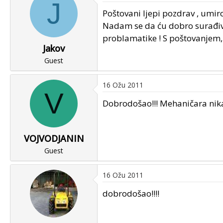
J
u
u
Poštovani ljepi pozdrav , umir
p
m
Nadam se da ću dobro surađiva
o
p
problamatike ! S poštovanjem,
k
r
Jakov
r
v
e
Guest
o
n
g
u
p
16 Ožu 2011
V
o
o
Dobrodošao!!! Mehaničara nik
s
t
a
VOJVODJANIN
Guest
16 Ožu 2011
dobrodošao!!!!