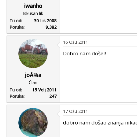
iwanho
Iskusan lik
Tu od
30 Lis 2008
Poruka
9,382
16 Ožu 2011
Dobro nam došel!
joÅ¾a
Član
Tu od
15 Velj 2011
Poruka
247
17 Ožu 2011
dobro nam došao znanja nikad