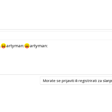
.
artyman:
artyman:
Morate se prijaviti ili registrirati za sla