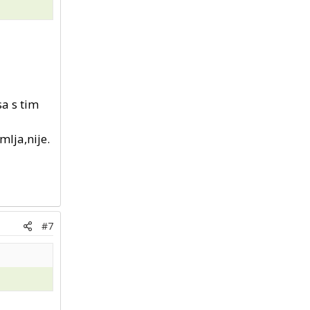
a s tim
mlja,nije.
#7