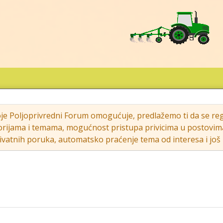
oje Poljoprivredni Forum omogućuje, predlažemo ti da se regi
rijama i temama, mogućnost pristupa privicima u postovima (s
vatnih poruka, automatsko praćenje tema od interesa i još m