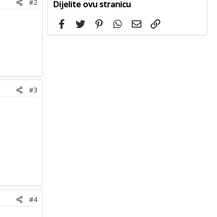
#2
Dijelite ovu stranicu
Facebook
Twitter
Pinterest
WhatsApp
Email
Link
#3
#4