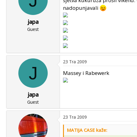
J
sjetva kukuruza prošli vikend
nadopunjavali
japa
Guest
23 Tra 2009
J
Massey i Rabewerk
japa
Guest
23 Tra 2009
MATIJA CASE kaže: