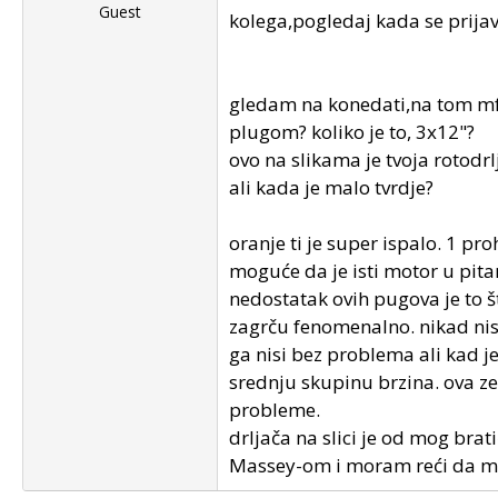
Guest
kolega,pogledaj kada se prijavio
gledam na konedati,na tom mf
plugom? koliko je to, 3x12"?
ovo na slikama je tvoja rotodrl
ali kada je malo tvrdje?
oranje ti je super ispalo. 1 p
moguće da je isti motor u pit
nedostatak ovih pugova je to št
zagrču fenomenalno. nikad nis
ga nisi bez problema ali kad 
srednju skupinu brzina. ova ze
probleme.
drljača na slici je od mog brat
Massey-om i moram reći da mu j