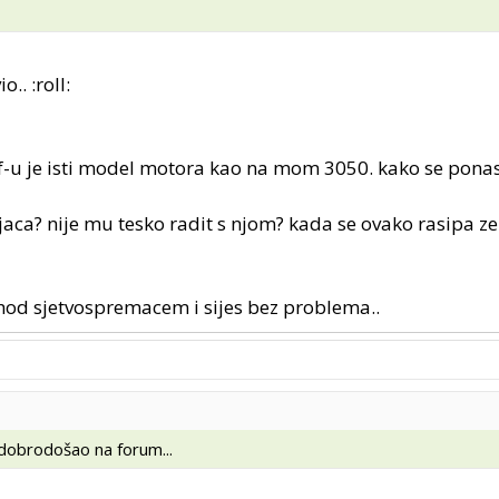
.. :roll:
-u je isti model motora kao na mom 3050. kako se ponas
jaca? nije mu tesko radit s njom? kada se ovako rasipa ze
rohod sjetvospremacem i sijes bez problema..
obrodošao na forum...