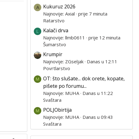
Kukuruz 2026
A
Najnovije: Axial
prije 7 minuta
Ratarstvo
Kalači drva
L
Najnovije: llmb0611
prije 12 minuta
Šumarstvo
Krumpir
Najnovije: ZGseljak
Danas u 12:11
Povrtlarstvo
OT: što slušate... dok orete, kopate,
M
pišete po forumu...
Najnovije: MUHA
Danas u 11:22
Svaštara
POLJObirtija
M
Najnovije: MUHA
Danas u 09:43
Svaštara