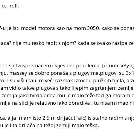
.. :roll:
-u je isti model motora kao na mom 3050. kako se ponas
jaca? nije mu tesko radit s njom? kada se ovako rasipa ze
rohod sjetvospremacem i sijes bez problema..[/quote:x8yh
anju. massey se dobro ponaša s plugovima.plugovi su 3x1
o nisu viši i fali im veći razmak između plužnih tijela, a 
am vidio takve plugove s tako lijepim zagrtanjem zemlj
je zemlja jako tvrda onda mu je malo teže.tad ga moram b
mlja na slici je relativno lako obradiva i tu nisam imao 
ića, a ja imam isto 2,5 m drljaču(Falc) is stalno radim s nj
e i ta drljača na težoj zemlji malo teška.