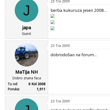
23 Tra 2009
J
berba kukuruza jesen 2008...
japa
Guest
23 Tra 2009
dobrodošao na forum...
MaTiJa NH
Dobro znana faca
Tu od
6 Kol 2008
Poruka
1,911
23 Tra 2009