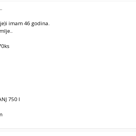
.
je)i imam 46 godina.
mlje..
70ks
NJ 750 l
m