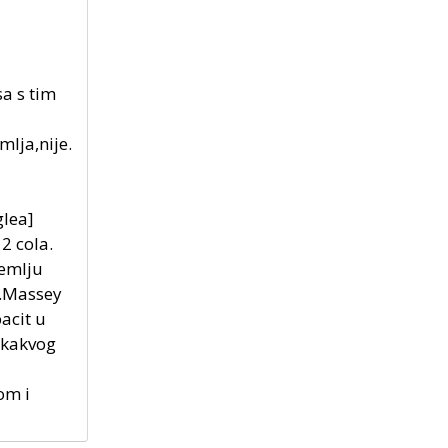
a s tim
mlja,nije.
glea]
2 cola.
zemlju
e.Massey
acit u
nikakvog
om i