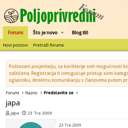
Forumi
Što je novo
Blog
Novi postovi
Pretraži forume
Poštovani posjetitelju, za korištenje svih mogućnosti k
zaštićena. Registracija ti omogućuje pristup svim katego
oglasniku, direktnu komunikaciju s članovima putem pri
Forumi
Razno
Predstavite se
japa
T
D
japa
23 Tra 2009
e
a
m
t
23 Tra 2009