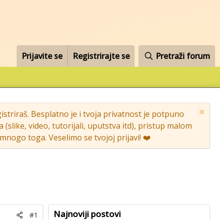
Prijavite se
Registrirajte se
Pretraži forum
striraš. Besplatno je i tvoja privatnost je potpuno
like, video, tutorijali, uputstva itd), pristup malom
nogo toga. Veselimo se tvojoj prijavi! ❤️
Najnoviji postovi
#1