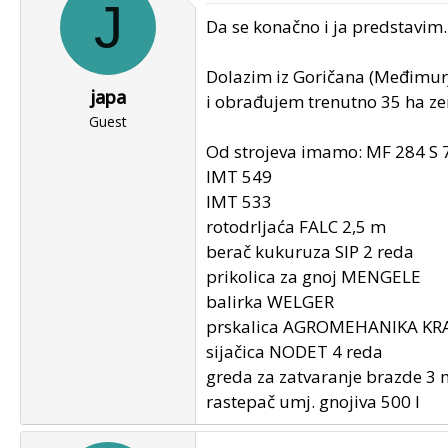
J
u
u
Da se konačno i ja predstavim..
p
m
o
p
Dolazim iz Goričana (Međimur
k
r
japa
r
v
i obrađujem trenutno 35 ha ze
e
Guest
o
n
g
Od strojeva imamo: MF 284 S 
u
p
IMT 549
o
o
IMT 533
s
rotodrljaća FALC 2,5 m
t
berač kukuruza SIP 2 reda
a
prikolica za gnoj MENGELE
balirka WELGER
prskalica AGROMEHANIKA KRA
sijačica NODET 4 reda
greda za zatvaranje brazde 3 
rastepač umj. gnojiva 500 l