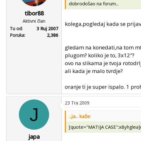
dobrodošao na forum...
tibor88
Aktivni član
kolega,pogledaj kada se prijavio
Tu od
3 Ruj 2007
Poruka
2,386
gledam na konedati,na tom mf
plugom? koliko je to, 3x12"?
ovo na slikama je tvoja rotodrl
ali kada je malo tvrdje?
oranje ti je super ispalo. 1 p
23 Tra 2009
J
..ja.. kaže:
[quote="MATIJA CASE":x8yhglea]d
japa