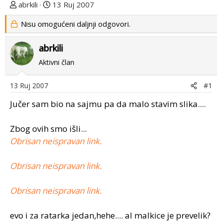
T
D
abrkili
13 Ruj 2007
e
a
Nisu omogućeni daljnji odgovori.
m
t
u
u
abrkili
p
m
o
p
Aktivni član
k
r
r
v
13 Ruj 2007
#1
e
o
n
g
Jučer sam bio na sajmu pa da malo stavim slika....
u
p
o
o
Zbog ovih smo išli...
s
Obrisan neispravan link.
t
a
Obrisan neispravan link.
Obrisan neispravan link.
evo i za ratarka jedan,hehe.... al malkice je prevelik?