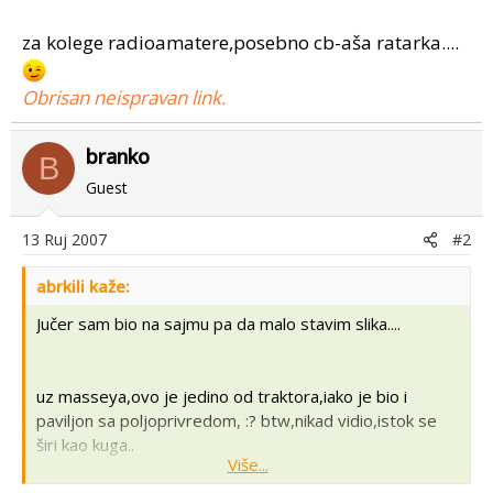
za kolege radioamatere,posebno cb-aša ratarka....
Obrisan neispravan link.
branko
B
Guest
13 Ruj 2007
#2
abrkili kaže:
Jučer sam bio na sajmu pa da malo stavim slika....
uz masseya,ovo je jedino od traktora,iako je bio i
paviljon sa poljoprivredom, :? btw,nikad vidio,istok se
širi kao kuga..
Više...
Obrisan neispravan link.