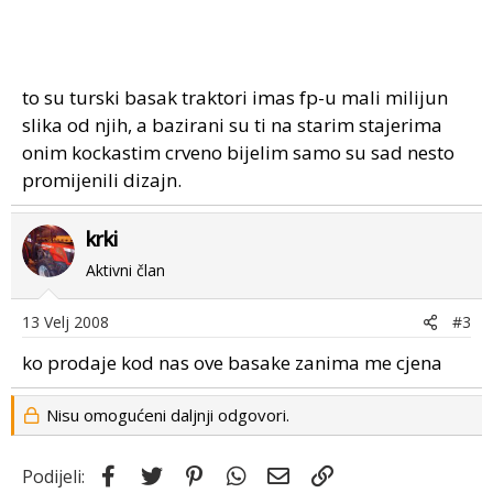
to su turski basak traktori imas fp-u mali milijun
slika od njih, a bazirani su ti na starim stajerima
onim kockastim crveno bijelim samo su sad nesto
promijenili dizajn.
krki
Aktivni član
13 Velj 2008
#3
ko prodaje kod nas ove basake zanima me cjena
Nisu omogućeni daljnji odgovori.
Facebook
Twitter
Pinterest
WhatsApp
Email
Link
Podijeli: