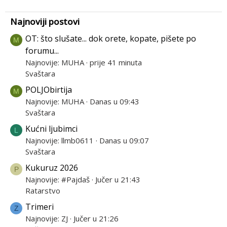
Najnoviji postovi
OT: što slušate... dok orete, kopate, pišete po
M
forumu...
Najnovije: MUHA
prije 41 minuta
Svaštara
POLJObirtija
M
Najnovije: MUHA
Danas u 09:43
Svaštara
Kućni ljubimci
L
Najnovije: llmb0611
Danas u 09:07
Svaštara
Kukuruz 2026
P
Najnovije: #Pajdaš
Jučer u 21:43
Ratarstvo
Trimeri
Z
Najnovije: ZJ
Jučer u 21:26