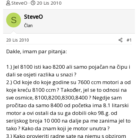
T
D
SteveO
20 Lis 2010
e
a
m
SteveO
t
S
u
u
Član
p
m
o
p
20 Lis 2010
#1
k
r
r
v
Dakle, imam par pitanja:
e
o
n
g
1.) Jel 8100 isti kao 8200 ali samo pojačan na čipu i
u
p
dali se osjeti razlika u snazi ?
o
o
2.) Od koje do koje godine su 7600 ccm motori a od
s
koje kreću 8100 ccm ? Također, jel se to odnosi na
t
sve osmice, 8100,8200,8300,8400 ? Negdje sam
a
pročitao da samo 8400 od početka ima 8.1 litarski
motor a ovi ostali da su ga dobili oko 98.g. od
serijskog broja 10 000 na dalje pa me zanima jel to
tako ? Kako da znam koji je motor unutra ?
3.) Kako provjeriti radne sate na njemu s obzirom