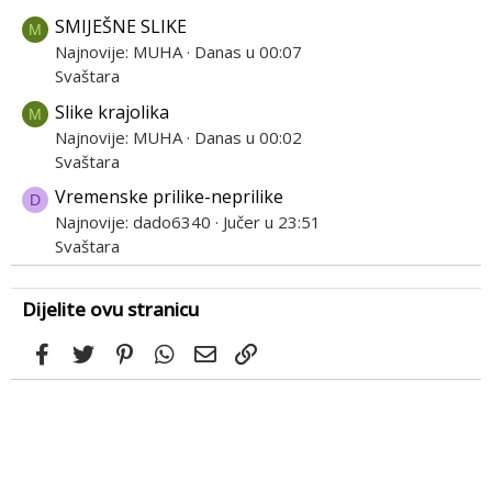
SMIJEŠNE SLIKE
M
Najnovije: MUHA
Danas u 00:07
Svaštara
Slike krajolika
M
Najnovije: MUHA
Danas u 00:02
Svaštara
Vremenske prilike-neprilike
D
Najnovije: dado6340
Jučer u 23:51
Svaštara
Dijelite ovu stranicu
Facebook
Twitter
Pinterest
WhatsApp
Email
Link