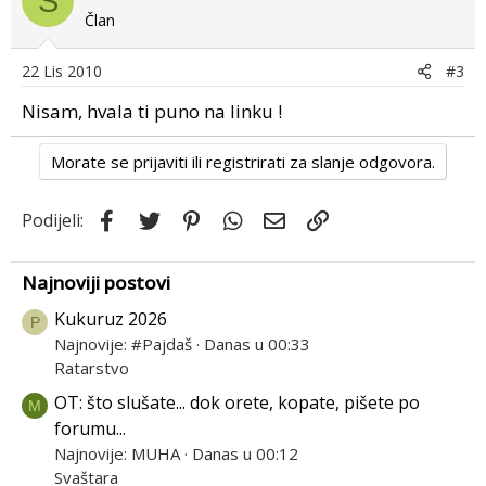
S
Član
22 Lis 2010
#3
Nisam, hvala ti puno na linku !
Morate se prijaviti ili registrirati za slanje odgovora.
Facebook
Twitter
Pinterest
WhatsApp
Email
Link
Podijeli:
Najnoviji postovi
Kukuruz 2026
P
Najnovije: #Pajdaš
Danas u 00:33
Ratarstvo
OT: što slušate... dok orete, kopate, pišete po
M
forumu...
Najnovije: MUHA
Danas u 00:12
Svaštara