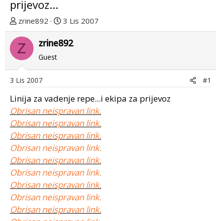
prijevoz...
T
D
zrine892
3 Lis 2007
e
a
m
zrine892
t
Z
u
u
Guest
p
m
o
p
3 Lis 2007
#1
k
r
r
v
Linija za vadenje repe...i ekipa za prijevoz
e
o
Obrisan neispravan link.
n
g
Obrisan neispravan link.
u
p
Obrisan neispravan link.
o
o
Obrisan neispravan link.
s
Obrisan neispravan link.
t
Obrisan neispravan link.
a
Obrisan neispravan link.
Obrisan neispravan link.
Obrisan neispravan link.