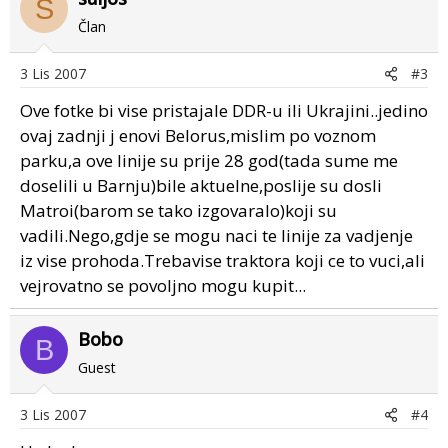
S
Član
3 Lis 2007
#3
Ove fotke bi vise pristajale DDR-u ili Ukrajini..jedino
ovaj zadnji j enovi Belorus,mislim po voznom
parku,a ove linije su prije 28 god(tada sume me
doselili u Barnju)bile aktuelne,poslije su dosli
Matroi(barom se tako izgovaralo)koji su
vadili.Nego,gdje se mogu naci te linije za vadjenje
iz vise prohoda.Trebavise traktora koji ce to vuci,ali
vejrovatno se povoljno mogu kupit...
Bobo
B
Guest
3 Lis 2007
#4