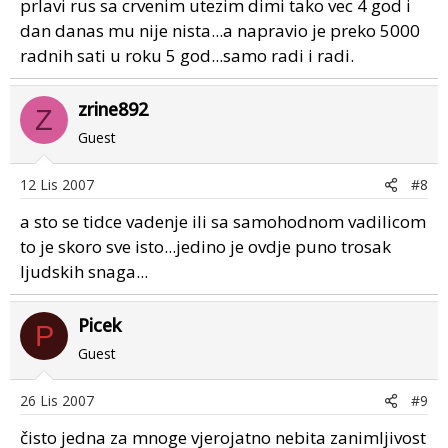
prlavi rus sa crvenim utezim dimi tako vec 4 god i
dan danas mu nije nista...a napravio je preko 5000
radnih sati u roku 5 god...samo radi i radi.
zrine892
Z
Guest
12 Lis 2007
#8
a sto se tidce vadenje ili sa samohodnom vadilicom
to je skoro sve isto...jedino je ovdje puno trosak
ljudskih snaga...
Picek
P
Guest
26 Lis 2007
#9
čisto jedna za mnoge vjerojatno nebita zanimljivost