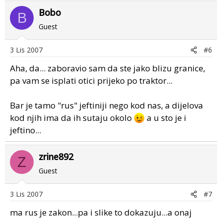
Bobo
B
Guest
3 Lis 2007
#6
Aha, da... zaboravio sam da ste jako blizu granice,
pa vam se isplati otici prijeko po traktor...
Bar je tamo "rus" jeftiniji nego kod nas, a dijelova
kod njih ima da ih sutaju okolo
a u sto je i
jeftino...
zrine892
Z
Guest
3 Lis 2007
#7
ma rus je zakon...pa i slike to dokazuju...a onaj