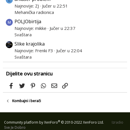
Najnovije: ZJ
Jučer u 22:51
Mehanička radionica
POLJObirtija
Najnovije: mikke
Jučer u 22:37
Svaštara
Slike krajolika
Najnovije: Frenki F3
Jučer u 22:04
Svaštara
Dijelite ovu stranicu
Facebook
Twitter
Pinterest
WhatsApp
Email
Link
Kombajni i berači
®
Community platform by XenForo
© 2010-2022 XenForo Ltd.
Izradio
Sve Je Dobro