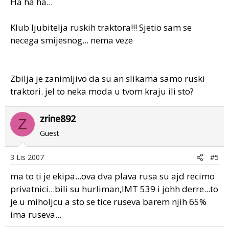
Ha ha ha...
Klub ljubitelja ruskih traktora!!! Sjetio sam se
necega smijesnog... nema veze
Zbilja je zanimljivo da su an slikama samo ruski
traktori. jel to neka moda u tvom kraju ili sto?
zrine892
Z
Guest
3 Lis 2007
#5
ma to ti je ekipa...ova dva plava rusa su ajd recimo
privatnici...bili su hurliman,IMT 539 i johh derre...to
je u miholjcu a sto se tice ruseva barem njih 65%
ima ruseva...