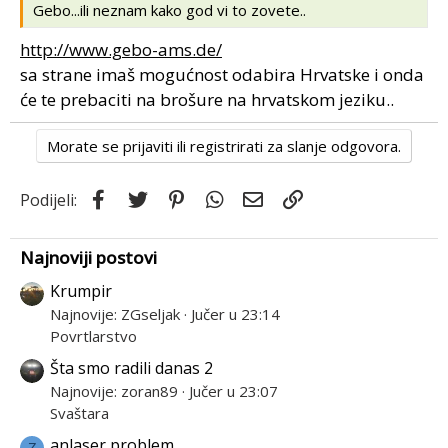
Gebo...ili neznam kako god vi to zovete..
http://www.gebo-ams.de/
sa strane imaš mogućnost odabira Hrvatske i onda
će te prebaciti na brošure na hrvatskom jeziku..
Morate se prijaviti ili registrirati za slanje odgovora.
Facebook
Twitter
Pinterest
WhatsApp
Email
Link
Podijeli:
Najnoviji postovi
Krumpir
Najnovije: ZGseljak
Jučer u 23:14
Povrtlarstvo
Šta smo radili danas 2
Najnovije: zoran89
Jučer u 23:07
Svaštara
anlaser problem
Z