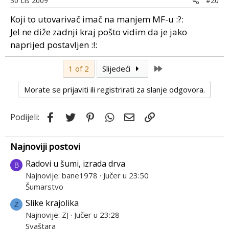
30 Lis 2009
#20
Koji to utovarivač imač na manjem MF-u :?:
Jel ne diže zadnji kraj pošto vidim da je jako
naprijed postavljen :!:
Last
1 of 2
Slijedeći
Morate se prijaviti ili registrirati za slanje odgovora.
Facebook
Twitter
Pinterest
WhatsApp
Email
Link
Podijeli:
Najnoviji postovi
Radovi u šumi, izrada drva
B
Najnovije: bane1978
Jučer u 23:50
Šumarstvo
Slike krajolika
Z
Najnovije: ZJ
Jučer u 23:28
Svaštara