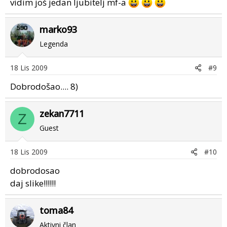
vidim još jedan ljubitelj mf-a
marko93
Legenda
18 Lis 2009
#9
Dobrodošao.... 8)
zekan7711
Z
Guest
18 Lis 2009
#10
dobrodosao
daj slike!!!!!!
toma84
Aktivni član