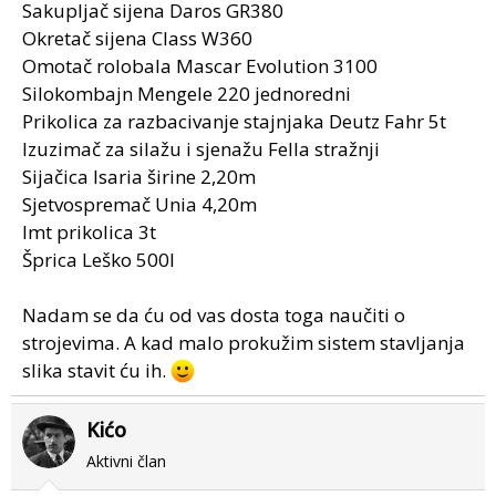
Sakupljač sijena Daros GR380
Okretač sijena Class W360
Omotač rolobala Mascar Evolution 3100
Silokombajn Mengele 220 jednoredni
Prikolica za razbacivanje stajnjaka Deutz Fahr 5t
Izuzimač za silažu i sjenažu Fella stražnji
Sijačica Isaria širine 2,20m
Sjetvospremač Unia 4,20m
Imt prikolica 3t
Šprica Leško 500l
Nadam se da ću od vas dosta toga naučiti o
strojevima. A kad malo prokužim sistem stavljanja
slika stavit ću ih.
Kićo
Aktivni član