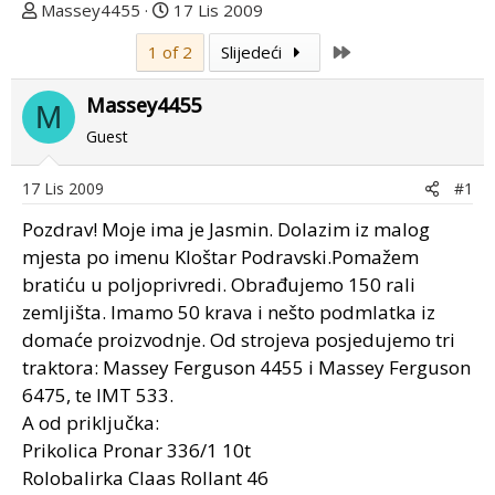
T
D
Massey4455
17 Lis 2009
e
a
Last
1 of 2
Slijedeći
m
t
u
u
Massey4455
p
m
M
o
p
Guest
k
r
r
v
17 Lis 2009
#1
e
o
Pozdrav! Moje ima je Jasmin. Dolazim iz malog
n
g
u
p
mjesta po imenu Kloštar Podravski.Pomažem
o
o
bratiću u poljoprivredi. Obrađujemo 150 rali
s
zemljišta. Imamo 50 krava i nešto podmlatka iz
t
domaće proizvodnje. Od strojeva posjedujemo tri
a
traktora: Massey Ferguson 4455 i Massey Ferguson
6475, te IMT 533.
A od priključka:
Prikolica Pronar 336/1 10t
Rolobalirka Claas Rollant 46