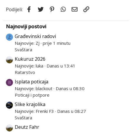
Facebook
Twitter
Pinterest
WhatsApp
Email
Link
Podijeli:
Najnoviji postovi
Građevinski radovi
Z
Najnovije: ZJ
prije 1 minutu
Svaštara
Kukuruz 2026
Najnovije: luka
Danas u 13:41
Ratarstvo
Isplata poticaja
B
Najnovije: blackout
Danas u 08:30
Poticaji i potpore
Slike krajolika
Najnovije: Frenki F3
Danas u 08:27
Svaštara
Deutz Fahr