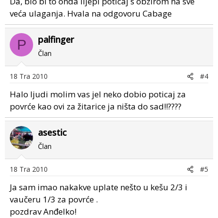
Da, bio bi to onda lijepi poticaj s obzirom na sve
veća ulaganja. Hvala na odgovoru Cabage
palfinger
P
Član
18 Tra 2010
#4
Halo ljudi molim vas jel neko dobio poticaj za
povrće kao ovi za žitarice ja ništa do sad!!????
asestic
Član
18 Tra 2010
#5
Ja sam imao nakakve uplate nešto u kešu 2/3 i
vaučeru 1/3 za povrće .
pozdrav Anđelko!