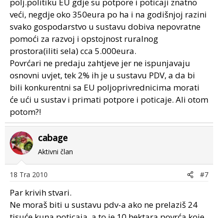
polj.politiku EU gdje su potpore i poticaji znatno
veći, negdje oko 350eura po ha i na godišnjoj razini
svako gospodarstvo u sustavu dobiva nepovratne
pomoći za razvoj i opstojnost ruralnog
prostora(iliti sela) cca 5.000eura.
Povrćari ne predaju zahtjeve jer ne ispunjavaju
osnovni uvjet, tek 2% ih je u sustavu PDV, a da bi
bili konkurentni sa EU poljoprivrednicima morati
će ući u sustav i primati potpore i poticaje. Ali otom
potom?!
cabage
Aktivni član
18 Tra 2010
#7
Par krivih stvari.
Ne moraš biti u sustavu pdv-a ako ne prelaziš 24
tisuće kuna poticaja, a to je 10 hektara povrća koje