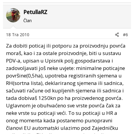
PetullaRZ
Član
18 Tra 2010
#6
Za dobiti poticaj ili potporu za proizvodnju povrća
moraš, kao i za ostale proizvodnje, biti u sustavu
PDV-a, upisan u Upisnik polj.gospodarstava i
zadovoljavati još neke uvjete: minimalne poticajne
površine(0,5ha), upotreba registiranih sjemena u
RH(sortna lista), deklariranog sjemena ili sadnica,
sačuvati račune od kupljenih sjemena ili sadnica i
tada dobivaš 1250kn po ha proizvedenog povrća.
Uglavnom je obuhvaćeno sve vrste povrća čak za
neke vrste su poticaji veći. To su poticaji u HR a
onog momenta kada postanemo punopravni
članovi EU automatski ulazimo pod Zajedničku