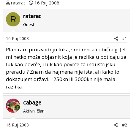
T
D
ratarac
16 Ruj 2008
e
a
m
ratarac
t
R
u
u
Guest
p
m
o
p
16 Ruj 2008
#1
k
r
r
v
Planiram proizvodnju luka; srebrenca i običnog. Jel
e
o
mi netko može objasnit koja je razlika u poticaju za
n
g
luk kao povrće, i luk kao povrće za industrijsku
u
p
preradu ? Znam da najmena nije ista, ali kako to
o
o
dokazujem državi. 1250kn ili 3000kn nije mala
s
razlika
t
a
cabage
Aktivni član
16 Ruj 2008
#2