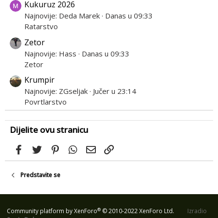
Kukuruz 2026
Najnovije: Deda Marek
Danas u 09:33
Ratarstvo
Zetor
Najnovije: Hass
Danas u 09:33
Zetor
Krumpir
Najnovije: ZGseljak
Jučer u 23:14
Povrtlarstvo
Dijelite ovu stranicu
Facebook
Twitter
Pinterest
WhatsApp
Email
Link
Predstavite se
®
Community platform by XenForo
© 2010-2022 XenForo Ltd.
Izradio