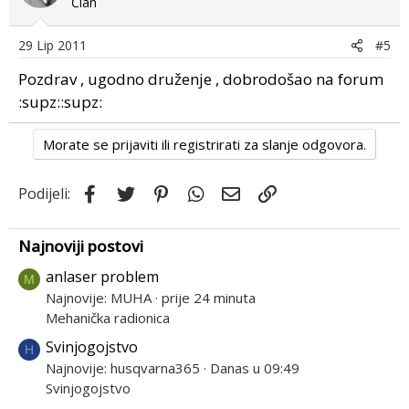
Član
29 Lip 2011
#5
Pozdrav , ugodno druženje , dobrodošao na forum
:supz::supz:
Morate se prijaviti ili registrirati za slanje odgovora.
Facebook
Twitter
Pinterest
WhatsApp
Email
Link
Podijeli:
Najnoviji postovi
anlaser problem
M
Najnovije: MUHA
prije 24 minuta
Mehanička radionica
Svinjogojstvo
H
Najnovije: husqvarna365
Danas u 09:49
Svinjogojstvo