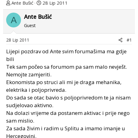
T
D
Ante Bušić
28 Lip 2011
e
a
m
Ante Bušić
t
A
u
u
Guest
p
m
o
p
28 Lip 2011
#1
k
r
r
v
Lijepi pozdrav od Ante svim forumašima ma gdje
e
o
bili
n
g
Tek sam počeo sa forumom pa sam malo nevješt.
u
p
Nemojte zamjeriti.
o
o
Ekonomista po struci ali mi je draga mehanika,
s
elektrika i poljoprivreda.
t
Do sada se otac bavio s poljoprivredom te ja nisam
a
sudjelovao aktivno.
Na dolazi vrijeme da postanem aktivac i prije nego
sam mislio.
Za sada živim i radim u Splitu a imamo imanje u
Hercegovini.