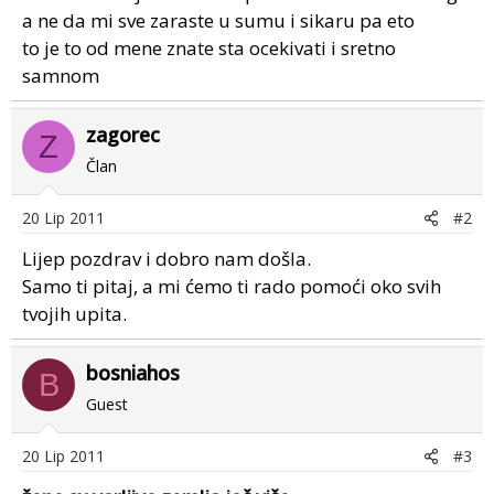
a ne da mi sve zaraste u sumu i sikaru pa eto
to je to od mene znate sta ocekivati i sretno
samnom
zagorec
Z
Član
20 Lip 2011
#2
Lijep pozdrav i dobro nam došla.
Samo ti pitaj, a mi ćemo ti rado pomoći oko svih
tvojih upita.
bosniahos
B
Guest
20 Lip 2011
#3