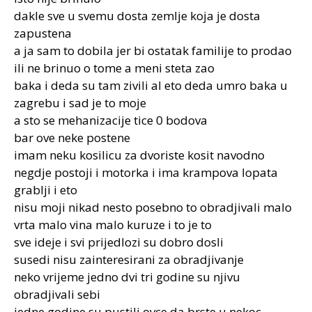
dakle sve u svemu dosta zemlje koja je dosta
zapustena
a ja sam to dobila jer bi ostatak familije to prodao
ili ne brinuo o tome a meni steta zao
baka i deda su tam zivili al eto deda umro baka u
zagrebu i sad je to moje
a sto se mehanizacije tice 0 bodova
bar ove neke postene
imam neku kosilicu za dvoriste kosit navodno
negdje postoji i motorka i ima krampova lopata
grablji i eto
nisu moji nikad nesto posebno to obradjivali malo
vrta malo vina malo kuruze i to je to
sve ideje i svi prijedlozi su dobro dosli
susedi nisu zainteresirani za obradjivanje
neko vrijeme jedno dvi tri godine su njivu
obradjivali sebi
jedne godine su pustili ovce da brste u nekoc