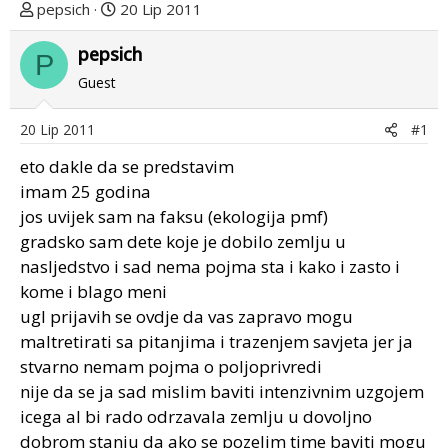
T
D
pepsich
20 Lip 2011
e
a
m
pepsich
t
P
u
u
Guest
p
m
o
p
20 Lip 2011
#1
k
r
r
v
eto dakle da se predstavim
e
o
imam 25 godina
n
g
jos uvijek sam na faksu (ekologija pmf)
u
p
gradsko sam dete koje je dobilo zemlju u
o
o
nasljedstvo i sad nema pojma sta i kako i zasto i
s
kome i blago meni
t
ugl prijavih se ovdje da vas zapravo mogu
a
maltretirati sa pitanjima i trazenjem savjeta jer ja
stvarno nemam pojma o poljoprivredi
nije da se ja sad mislim baviti intenzivnim uzgojem
icega al bi rado odrzavala zemlju u dovoljno
dobrom stanju da ako se pozelim time baviti mogu