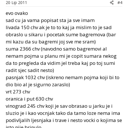
20 Lip 2011
#4
evo ovako
sad cu ja vama popisat sta ja sve imam
livada 150 chv ak je to to kaj ja mislim to je sad
obraslo u sikaru i pocetak sume bagremova (bar
mi kazu da su bagremi joj sve me sram)
suma 2366 chv (navodno samo bagremovi al
nemam pojma u planu mi je copit sumara nekog
da to pregleda da vidim jel treba kaj po toj sumi
radit sjec sadit nesto)
pasnjak 1032 chv (iskreno nemam pojma koji bi to
dio bio al je sigurno zaraslo)
vrt 273 chv
oranica i put 630 chv
vinograd 245 chv koji je sav obrasao u jarku je i
sluzio je i kao vocnjak tako da tamo loze nema ima
podivljalih ljesnjaka i trave i nesto vocki o kojima se
isto nije brinulo