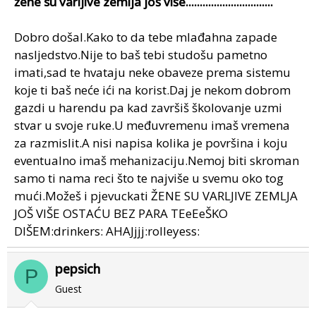
žene su varljive zemlja još više...............................
Dobro došal.Kako to da tebe mlađahna zapade
nasljedstvo.Nije to baš tebi studošu pametno
imati,sad te hvataju neke obaveze prema sistemu
koje ti baš neće ići na korist.Daj je nekom dobrom
gazdi u harendu pa kad završiš školovanje uzmi
stvar u svoje ruke.U međuvremenu imaš vremena
za razmislit.A nisi napisa kolika je površina i koju
eventualno imaš mehanizaciju.Nemoj biti skroman
samo ti nama reci što te najviše u svemu oko tog
mući.Možeš i pjevuckati ŽENE SU VARLJIVE ZEMLJA
JOŠ VIŠE OSTAĆU BEZ PARA TEeEeŠKO
DIŠEM:drinkers: AHAJjjj:rolleyess:
pepsich
P
Guest