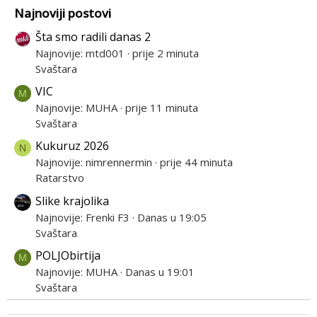
Najnoviji postovi
Šta smo radili danas 2
Najnovije: mtd001
prije 2 minuta
Svaštara
VIC
M
Najnovije: MUHA
prije 11 minuta
Svaštara
Kukuruz 2026
N
Najnovije: nimrennermin
prije 44 minuta
Ratarstvo
Slike krajolika
Najnovije: Frenki F3
Danas u 19:05
Svaštara
POLJObirtija
M
Najnovije: MUHA
Danas u 19:01
Svaštara