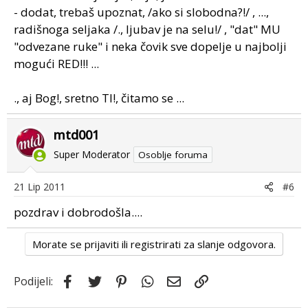
- dodat, trebaš upoznat, /ako si slobodna?!/ , ...,
radišnoga seljaka /., ljubav je na selu!/ , "dat" MU
"odvezane ruke" i neka čovik sve dopelje u najbolji
mogući RED!!! ...
., aj Bog!, sretno TI!, čitamo se ...
mtd001
Super Moderator
Osoblje foruma
21 Lip 2011
#6
pozdrav i dobrodošla....
Morate se prijaviti ili registrirati za slanje odgovora.
Facebook
Twitter
Pinterest
WhatsApp
Email
Link
Podijeli: