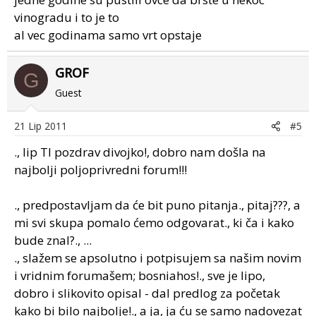
vinogradu i to je to
al vec godinama samo vrt opstaje
GROF
G
Guest
21 Lip 2011
#5
., lip TI pozdrav divojko!, dobro nam došla na
najbolji poljoprivredni forum!!!
., predpostavljam da će bit puno pitanja., pitaj???, a
mi svi skupa pomalo ćemo odgovarat., ki ča i kako
bude znal?., ...
., slažem se apsolutno i potpisujem sa našim novim
i vridnim forumašem; bosniahos!., sve je lipo,
dobro i slikovito opisal - dal predlog za početak
kako bi bilo najbolje!., a ja, ja ću se samo nadovezat