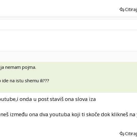
Citira
i ja nemam pojma.
o ide na istu shemu ili???
tube,i onda u post staviš ona slova iza
eneš između ona dva youtuba koji ti skoče dok klikneš n
Citira