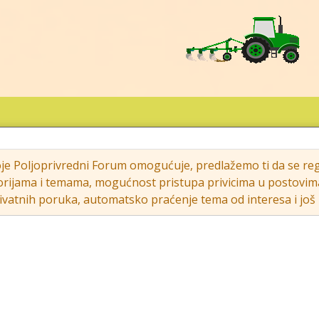
oje Poljoprivredni Forum omogućuje, predlažemo ti da se regi
rijama i temama, mogućnost pristupa privicima u postovima (s
vatnih poruka, automatsko praćenje tema od interesa i još m