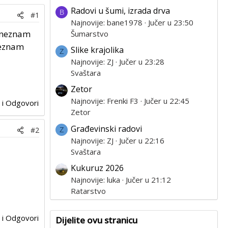
Radovi u šumi, izrada drva
B
#1
Najnovije: bane1978
Jučer u 23:50
, neznam
Šumarstvo
neznam
Slike krajolika
Z
Najnovije: ZJ
Jučer u 23:28
Svaštara
Zetor
Najnovije: Frenki F3
Jučer u 22:45
j i Odgovori
Zetor
Građevinski radovi
#2
Z
Najnovije: ZJ
Jučer u 22:16
Svaštara
Kukuruz 2026
Najnovije: luka
Jučer u 21:12
Ratarstvo
j i Odgovori
Dijelite ovu stranicu