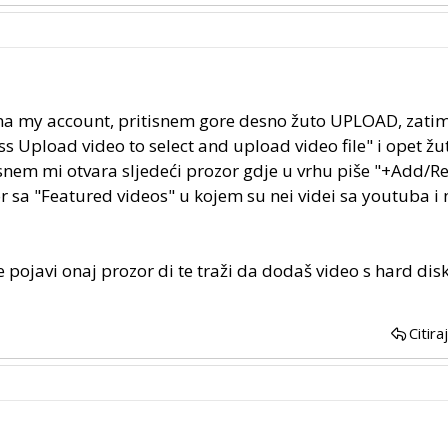
na my account, pritisnem gore desno žuto UPLOAD, zatim
s Upload video to select and upload video file" i opet ž
nem mi otvara sljedeći prozor gdje u vrhu piše "+Add/
r sa "Featured videos" u kojem su nei videi sa youtuba i n
 pojavi onaj prozor di te traži da dodaš video s hard disk
Citira