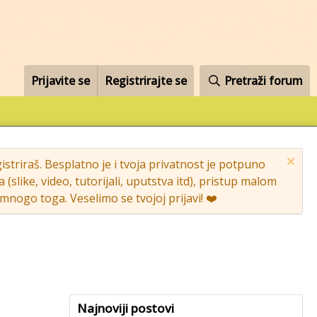
Prijavite se
Registrirajte se
Pretraži forum
striraš. Besplatno je i tvoja privatnost je potpuno
like, video, tutorijali, uputstva itd), pristup malom
nogo toga. Veselimo se tvojoj prijavi! ❤️
Najnoviji postovi