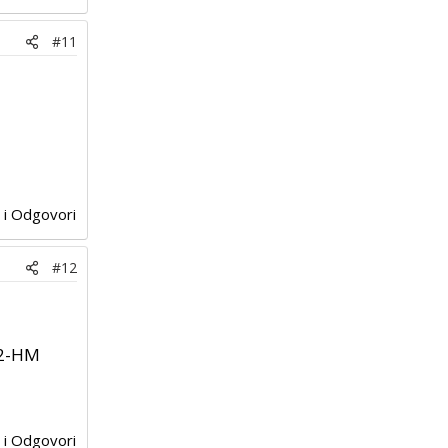
#11
j i Odgovori
#12
-2-HM
j i Odgovori