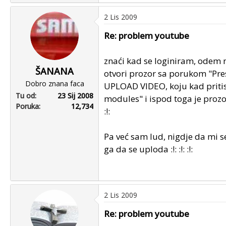
2 Lis 2009
Re: problem youtube
znaći kad se loginiram, odem 
ŠANANA
otvori prozor sa porukom "Pres
Dobro znana faca
UPLOAD VIDEO, koju kad pritis
Tu od
23 Sij 2008
modules" i ispod toga je prozo
Poruka
12,734
:!:
Pa već sam lud, nigdje da mi se
ga da se uploda :!: :!: :!:
2 Lis 2009
Re: problem youtube