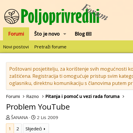
Forumi
Što je novo
Blog
Novi postovi
Pretraži forume
Poštovani posjetitelju, za korištenje svih mogućnosti k
zaštićena. Registracija ti omogućuje pristup svim katego
oglasniku, direktnu komunikaciju s članovima putem pri
Forumi
Razno
Pitanja i pomoć u vezi rada foruma
Problem YouTube
T
D
ŠANANA
2 Lis 2009
e
a
1
2
Slijedeći
m
t