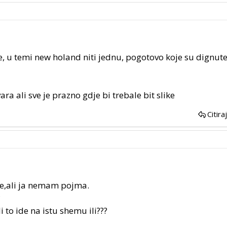
, u temi new holand niti jednu, pogotovo koje su dignut
ara ali sve je prazno gdje bi trebale bit slike
Citira
e,ali ja nemam pojma.
?
i to ide na istu shemu ili???