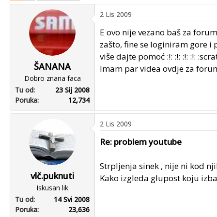
u
u
2 Lis 2009
p
m
o
p
E ovo nije vezano baš za for
k
r
zašto, fine se loginiram gore 
r
v
više dajte pomoć :!: :!: :!: :!: :scr
e
o
ŠANANA
Imam par videa ovdje za forum, a
n
g
Dobro znana faca
u
p
Tu od
23 Sij 2008
o
o
Poruka
12,734
s
t
a
2 Lis 2009
Re: problem youtube
Strpljenja sinek , nije ni kod nj
vlč.puknuti
Kako izgleda glupost koju izba
Iskusan lik
Tu od
14 Svi 2008
Poruka
23,636