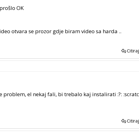
 prošlo OK
deo otvara se prozor gdje biram video sa harda ..
Citira
roblem, el nekaj fali, bi trebalo kaj instalirati :?: :scratch
Citira