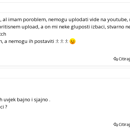
um, al imam poroblem, nemogu uplodati vide na youtube
i pritisnem upload, a on mi neke gluposti izbaci, stvarno 
atch
 nemogu ih postaviti :!: :!: :!:
Citira
ih uvjek bajno i sjajno .
ci ?
Citira