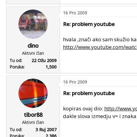
16 Pro 2009
Re: problem youtube
hvala ,znači ako sam skužio k
dino
http://www.youtube.com/watc
Aktivni član
Tu od
22 Ožu 2009
Poruka
1,500
16 Pro 2009
Re: problem youtube
kopiras ovaj dio:
http://www.y
tibor88
dakle slova izmedju v= i znaka
Aktivni član
Tu od
3 Ruj 2007
Poruka
2,386