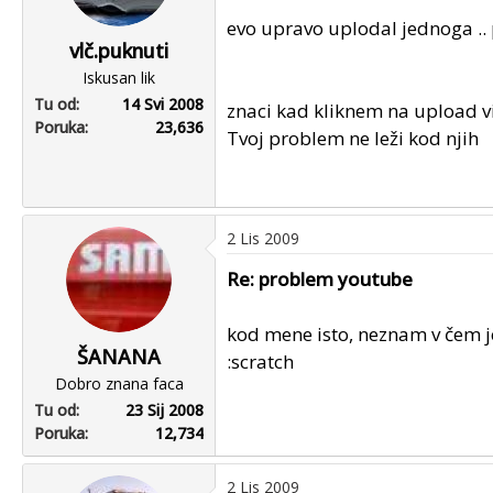
evo upravo uplodal jednoga ..
vlč.puknuti
Iskusan lik
Tu od
14 Svi 2008
znaci kad kliknem na upload vi
Poruka
23,636
Tvoj problem ne leži kod njih
2 Lis 2009
Re: problem youtube
kod mene isto, neznam v čem je p
ŠANANA
:scratch
Dobro znana faca
Tu od
23 Sij 2008
Poruka
12,734
2 Lis 2009