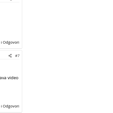
j i Odgovori
#7
tava video
j i Odgovori