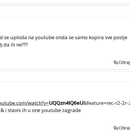
ad se uploda na youtube onda se samo kopira sve poslje
h
da ili ne???
Citira
outube.com/watch?v=
UQQzn4IQ6eU
&feature=rec-r2-2r
 & i stavis ih u one youtube zagrade
Citira