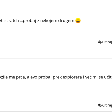
t :scratch ...probaj z nekojem drugem
Citira
zile me prca, a evo probal prek explorera i već mi se ući
Citira