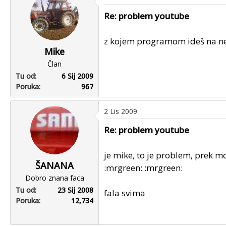
Re: problem youtube
z kojem programom ideš na ne
Mike
Član
Tu od
6 Sij 2009
Poruka
967
2 Lis 2009
Re: problem youtube
je mike, to je problem, prek mo
ŠANANA
:mrgreen: :mrgreen:
Dobro znana faca
Tu od
23 Sij 2008
fala svima
Poruka
12,734