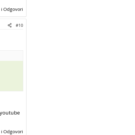
j i Odgovori
#10
a youtube
j i Odgovori