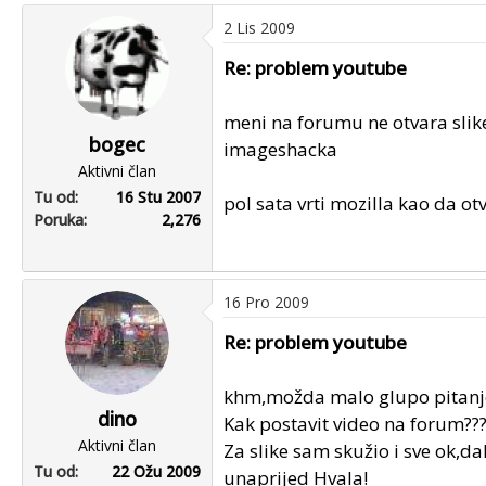
2 Lis 2009
Re: problem youtube
meni na forumu ne otvara slike
bogec
imageshacka
Aktivni član
Tu od
16 Stu 2007
pol sata vrti mozilla kao da otv
Poruka
2,276
16 Pro 2009
Re: problem youtube
khm,možda malo glupo pitanj
dino
Kak postavit video na forum??
Aktivni član
Za slike sam skužio i sve ok,dal
Tu od
22 Ožu 2009
unaprijed Hvala!