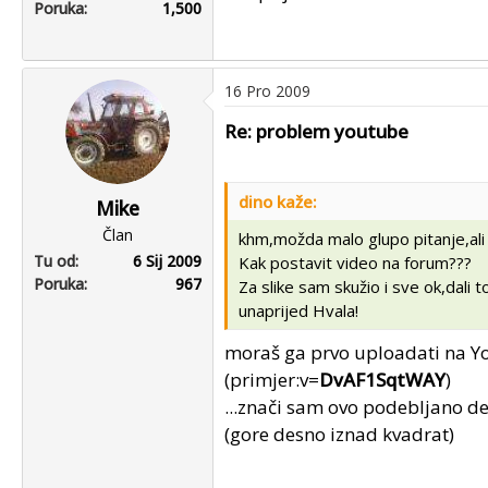
Poruka
1,500
16 Pro 2009
Re: problem youtube
dino kaže:
Mike
Član
khm,možda malo glupo pitanje,al
Tu od
6 Sij 2009
Kak postavit video na forum???
Poruka
967
Za slike sam skužio i sve ok,dali t
unaprijed Hvala!
moraš ga prvo uploadati na You
(primjer:v=
DvAF1SqtWAY
)
...znači sam ovo podebljano d
(gore desno iznad kvadrat)