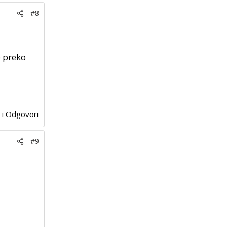
#8
e preko
j i Odgovori
#9