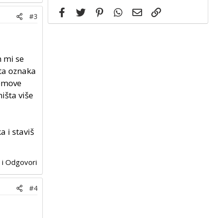
Facebook
Twitter
Pinterest
WhatsApp
Email
Link
#3
 mi se
uta oznaka
Remove
išta više
a i staviš
j i Odgovori
#4