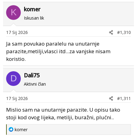
komer
K
Iskusan lik
17 Sij 2026
#1,310
Ja sam povukao paralelu na unutarnje
parazite,metilji,vlasci itd...za vanjske nisam
koristio.
Dali75
D
Aktivni član
17 Sij 2026
#1,311
Mislio sam na unutarnje parazite. U opisu tako
stoji kod ovog lijeka, metilji, buražni, plućni..
R
komer
e