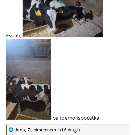
Evo ih,
pa idemo ispočetka.
R
drmo
,
ZJ
,
nimrennermin
i 6 drugih