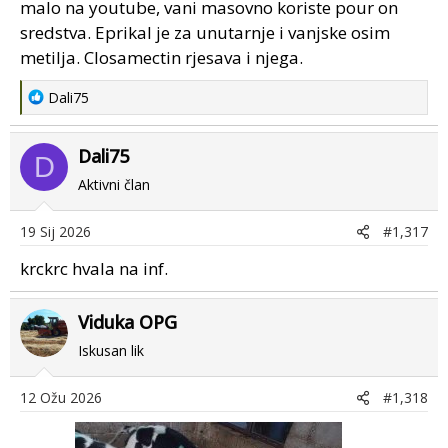
malo na youtube, vani masovno koriste pour on
sredstva. Eprikal je za unutarnje i vanjske osim
metilja. Closamectin rjesava i njega.
R
Dali75
e
a
Dali75
c
D
t
Aktivni član
i
o
19 Sij 2026
#1,317
n
s
krckrc hvala na inf.
:
Viduka OPG
Iskusan lik
12 Ožu 2026
#1,318