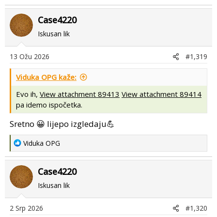
e
a
Case4220
c
t
Iskusan lik
i
o
13 Ožu 2026
#1,319
n
s
Viduka OPG kaže:
:
Evo ih,
View attachment 89413
View attachment 89414
pa idemo ispočetka.
Sretno 😀 lijepo izgledaju💪
R
Viduka OPG
e
a
Case4220
c
t
Iskusan lik
i
o
2 Srp 2026
#1,320
n