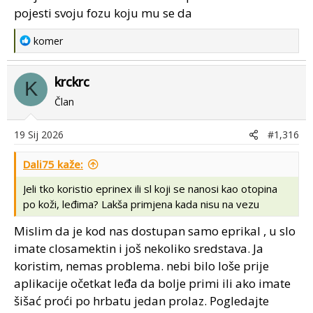
pojesti svoju fozu koju mu se da
R
komer
e
a
krckrc
c
K
t
Član
i
o
19 Sij 2026
#1,316
n
s
Dali75 kaže:
:
Jeli tko koristio eprinex ili sl koji se nanosi kao otopina
po koži, leđima? Lakša primjena kada nisu na vezu
Mislim da je kod nas dostupan samo eprikal , u slo
imate closamektin i još nekoliko sredstava. Ja
koristim, nemas problema. nebi bilo loše prije
aplikacije očetkat leđa da bolje primi ili ako imate
šišać proći po hrbatu jedan prolaz. Pogledajte