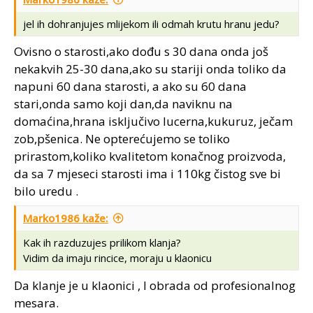
jel ih dohranjujes mlijekom ili odmah krutu hranu jedu?
Ovisno o starosti,ako dođu s 30 dana onda još
nekakvih 25-30 dana,ako su stariji onda toliko da
napuni 60 dana starosti, a ako su 60 dana
stari,onda samo koji dan,da naviknu na
domaćina,hrana isključivo lucerna,kukuruz, ječam
zob,pšenica. Ne opterećujemo se toliko
prirastom,koliko kvalitetom konačnog proizvoda,
da sa 7 mjeseci starosti ima i 110kg čistog sve bi
bilo uredu .
Marko1986 kaže:
Kak ih razduzujes prilikom klanja?
Vidim da imaju rincice, moraju u klaonicu
Da klanje je u klaonici , I obrada od profesionalnog
mesara.