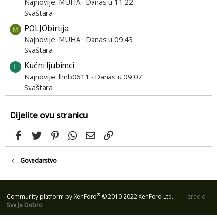
Najnovije: MUHA
Danas u 11:22
Svaštara
POLJObirtija
M
Najnovije: MUHA
Danas u 09:43
Svaštara
Kućni ljubimci
L
Najnovije: llmb0611
Danas u 09:07
Svaštara
Dijelite ovu stranicu
Facebook
Twitter
Pinterest
WhatsApp
Email
Link
Govedarstvo
®
Community platform by XenForo
© 2010-2022 XenForo Ltd.
Izradio
Sve Je Dobro