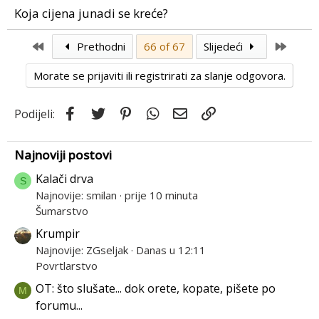
s
Koja cijena junadi se kreće?
:
First
Last
Prethodni
66 of 67
Slijedeći
Morate se prijaviti ili registrirati za slanje odgovora.
Facebook
Twitter
Pinterest
WhatsApp
Email
Link
Podijeli:
Najnoviji postovi
Kalači drva
S
Najnovije: smilan
prije 10 minuta
Šumarstvo
Krumpir
Najnovije: ZGseljak
Danas u 12:11
Povrtlarstvo
OT: što slušate... dok orete, kopate, pišete po
M
forumu...