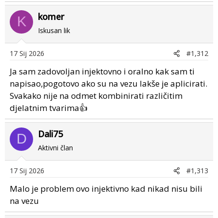
a
komer
c
K
t
Iskusan lik
i
o
17 Sij 2026
#1,312
n
s
Ja sam zadovoljan injektovno i oralno kak sam ti
:
napisao,pogotovo ako su na vezu lakše je aplicirati.
Svakako nije na odmet kombinirati različitim
djelatnim tvarima👍
Dali75
D
Aktivni član
17 Sij 2026
#1,313
Malo je problem ovo injektivno kad nikad nisu bili
na vezu