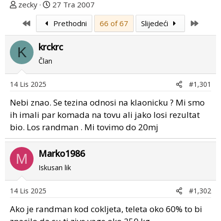
T
D
zecky
27 Tra 2007
e
a
First
Last
Prethodni
66 of 67
Slijedeći
m
t
u
u
krckrc
p
m
K
o
p
Član
k
r
r
v
14 Lis 2025
#1,301
e
o
Nebi znao. Se tezina odnosi na klaonicku ? Mi smo
n
g
u
p
ih imali par komada na tovu ali jako losi rezultat
o
o
bio. Los randman . Mi tovimo do 20mj
s
t
Marko1986
M
a
Iskusan lik
14 Lis 2025
#1,302
Ako je randman kod cokljeta, teleta oko 60% to bi