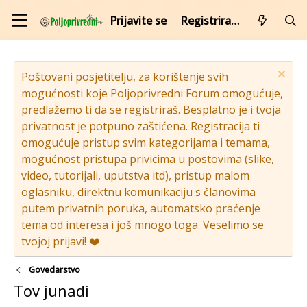
Prijavite se
Registrirajte se
Poštovani posjetitelju, za korištenje svih
mogućnosti koje Poljoprivredni Forum omogućuje,
predlažemo ti da se registriraš. Besplatno je i tvoja
privatnost je potpuno zaštićena. Registracija ti
omogućuje pristup svim kategorijama i temama,
mogućnost pristupa privicima u postovima (slike,
video, tutorijali, uputstva itd), pristup malom
oglasniku, direktnu komunikaciju s članovima
putem privatnih poruka, automatsko praćenje
tema od interesa i još mnogo toga. Veselimo se
tvojoj prijavi! ❤️
Govedarstvo
Tov junadi