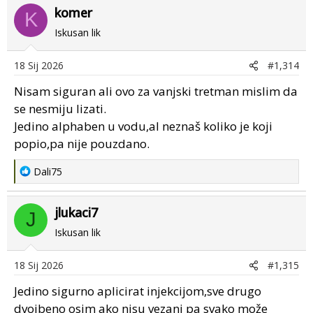
komer
K
Iskusan lik
18 Sij 2026
#1,314
Nisam siguran ali ovo za vanjski tretman mislim da
se nesmiju lizati.
Jedino alphaben u vodu,al neznaš koliko je koji
popio,pa nije pouzdano.
R
Dali75
e
a
jlukaci7
c
J
t
Iskusan lik
i
o
18 Sij 2026
#1,315
n
s
Jedino sigurno aplicirat injekcijom,sve drugo
:
dvojbeno osim ako nisu vezani pa svako može