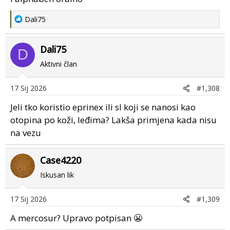
R
Dali75
e
a
Dali75
c
D
t
Aktivni član
i
o
17 Sij 2026
#1,308
n
s
Jeli tko koristio eprinex ili sl koji se nanosi kao
:
otopina po koži, leđima? Lakša primjena kada nisu
na vezu
Case4220
Iskusan lik
17 Sij 2026
#1,309
A mercosur? Upravo potpisan 😬