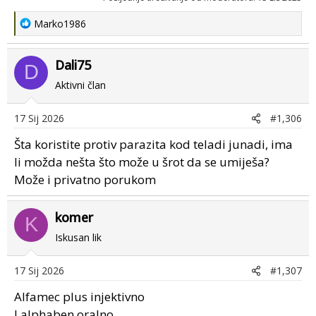
R
Marko1986
e
a
Dali75
c
D
t
Aktivni član
i
o
17 Sij 2026
#1,306
n
s
Šta koristite protiv parazita kod teladi junadi, ima
:
li možda nešta što može u šrot da se umiješa?
Može i privatno porukom
komer
K
Iskusan lik
17 Sij 2026
#1,307
Alfamec plus injektivno
I alphaben oralno