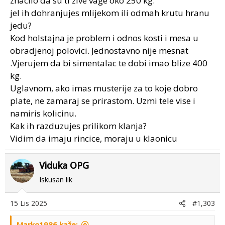
znacilo da su ti zive vage oko 250 kg.
jel ih dohranjujes mlijekom ili odmah krutu hranu
jedu?
Kod holstajna je problem i odnos kosti i mesa u
obradjenoj polovici. Jednostavno nije mesnat
.Vjerujem da bi simentalac te dobi imao blize 400
kg.
Uglavnom, ako imas musterije za to koje dobro
plate, ne zamaraj se prirastom. Uzmi tele vise i
namiris kolicinu.
Kak ih razduzujes prilikom klanja?
Vidim da imaju rincice, moraju u klaonicu
Viduka OPG
Iskusan lik
15 Lis 2025
#1,303
Marko1986 kaže: