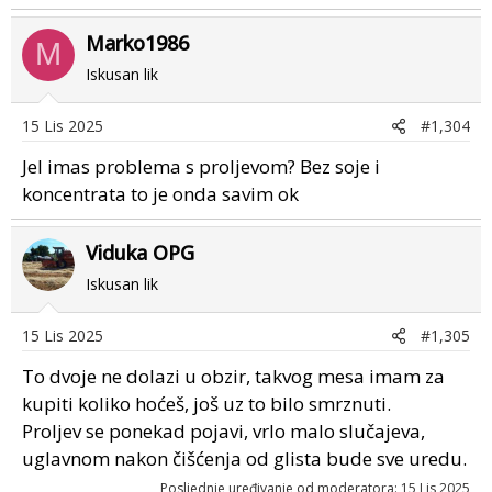
Marko1986
M
Iskusan lik
15 Lis 2025
#1,304
Jel imas problema s proljevom? Bez soje i
koncentrata to je onda savim ok
Viduka OPG
Iskusan lik
15 Lis 2025
#1,305
To dvoje ne dolazi u obzir, takvog mesa imam za
kupiti koliko hoćeš, još uz to bilo smrznuti.
Proljev se ponekad pojavi, vrlo malo slučajeva,
uglavnom nakon čišćenja od glista bude sve uredu.
Posljednje uređivanje od moderatora:
15 Lis 2025