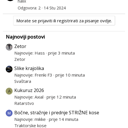
halix
Odgovora
2
14 Stu 2024
Morate se prijaviti ili registrirati za pisanje ovdje.
Najnoviji postovi
Zetor
Najnovije: Hass
prije 3 minuta
Zetor
Slike krajolika
Najnovije: Frenki F3
prije 10 minuta
Svaštara
Kukuruz 2026
A
Najnovije: Axial
prije 12 minuta
Ratarstvo
Bočne, stražnje i prednje STRIŽNE kose
Najnovije: mikke
prije 14 minuta
Traktorske kose