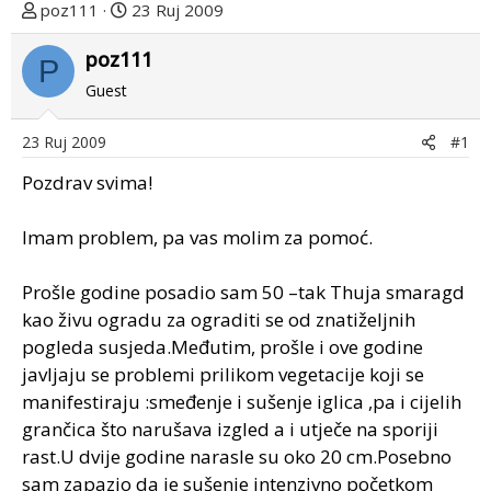
T
D
poz111
23 Ruj 2009
e
a
m
poz111
t
P
u
u
Guest
p
m
o
p
23 Ruj 2009
#1
k
r
r
v
Pozdrav svima!
e
o
n
g
Imam problem, pa vas molim za pomoć.
u
p
o
o
Prošle godine posadio sam 50 –tak Thuja smaragd
s
kao živu ogradu za ograditi se od znatiželjnih
t
pogleda susjeda.Međutim, prošle i ove godine
a
javljaju se problemi prilikom vegetacije koji se
manifestiraju :smeđenje i sušenje iglica ,pa i cijelih
grančica što narušava izgled a i utječe na sporiji
rast.U dvije godine narasle su oko 20 cm.Posebno
sam zapazio da je sušenje intenzivno početkom