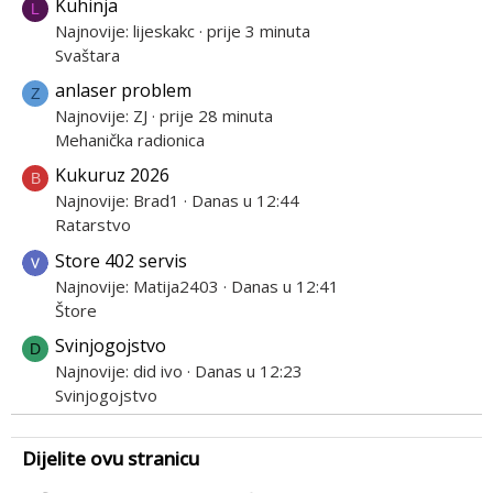
Kuhinja
L
Najnovije: lijeskakc
prije 3 minuta
Svaštara
anlaser problem
Z
Najnovije: ZJ
prije 28 minuta
Mehanička radionica
Kukuruz 2026
B
Najnovije: Brad1
Danas u 12:44
Ratarstvo
Store 402 servis
Najnovije: Matija2403
Danas u 12:41
Štore
Svinjogojstvo
D
Najnovije: did ivo
Danas u 12:23
Svinjogojstvo
Dijelite ovu stranicu