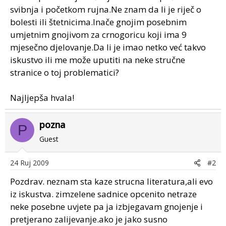
svibnja i početkom rujna.Ne znam da li je riječ o
bolesti ili štetnicima.Inače gnojim posebnim
umjetnim gnojivom za crnogoricu koji ima 9
mjesečno djelovanje.Da li je imao netko već takvo
iskustvo ili me može uputiti na neke stručne
stranice o toj problematici?
Najljepša hvala!
pozna
P
Guest
24 Ruj 2009
#2
Pozdrav. neznam sta kaze strucna literatura,ali evo
iz iskustva. zimzelene sadnice opcenito netraze
neke posebne uvjete pa ja izbjegavam gnojenje i
pretjerano zalijevanje.ako je jako susno