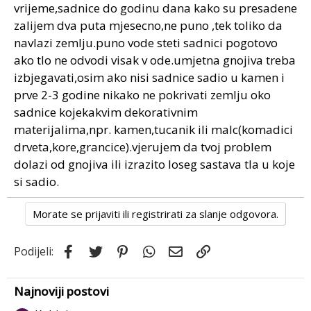
vrijeme,sadnice do godinu dana kako su presadene
zalijem dva puta mjesecno,ne puno ,tek toliko da
navlazi zemlju.puno vode steti sadnici pogotovo
ako tlo ne odvodi visak v ode.umjetna gnojiva treba
izbjegavati,osim ako nisi sadnice sadio u kamen i
prve 2-3 godine nikako ne pokrivati zemlju oko
sadnice kojekakvim dekorativnim
materijalima,npr. kamen,tucanik ili malc(komadici
drveta,kore,grancice).vjerujem da tvoj problem
dolazi od gnojiva ili izrazito loseg sastava tla u koje
si sadio.
Morate se prijaviti ili registrirati za slanje odgovora.
Facebook
Twitter
Pinterest
WhatsApp
Email
Link
Podijeli:
Najnoviji postovi