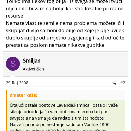
Toliko ima ljekovitog bilja i iz svega se može izvući
ulje i bilo bi vam najbolje koristiti lokalne prirodne
resurse
Nemate vlastite zemlje nema problema možete ići i
skupljat divljo samoniklo bilje od koje je ulje uvijek
duplo skuplje od umjetno uzgojenog i kad odlućite
prestat sa poslom nemate nikakve gubitke
Smiljan
S
Aktivni član
29 Ruj 2008
#2
dmeter kaže:
Čitajući ostale postove.Lavanda,kamilica i ostalo i vaše
silenje prirode ja ču vam dobronamjerno dati par
savjeta a na vama je da radite s tim šta hoćete
Največi prihodi po hektar je sadnjom Vanilije 4800
sadnica ha prinos 4800 kg hektar sa prosječnom