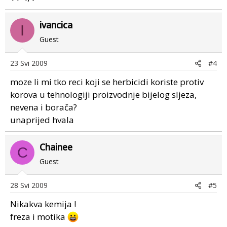
ivancica
I
Guest
23 Svi 2009
#4
moze li mi tko reci koji se herbicidi koriste protiv
korova u tehnologiji proizvodnje bijelog sljeza,
nevena i borača?
unaprijed hvala
Chainee
C
Guest
28 Svi 2009
#5
Nikakva kemija !
freza i motika