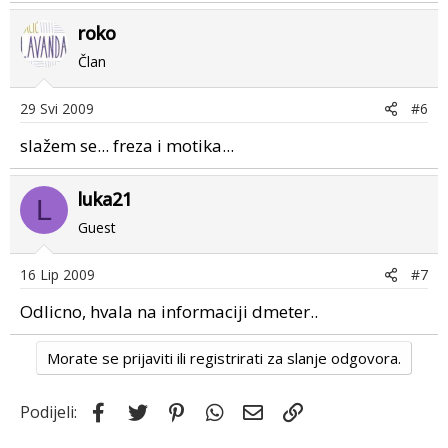
roko
Član
29 Svi 2009
#6
slažem se... freza i motika...
luka21
L
Guest
16 Lip 2009
#7
Odlicno, hvala na informaciji dmeter..
Morate se prijaviti ili registrirati za slanje odgovora.
Facebook
Twitter
Pinterest
WhatsApp
Email
Link
Podijeli: