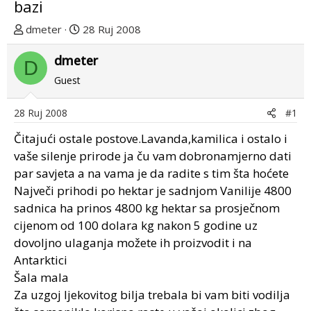
bazi
T
D
dmeter
28 Ruj 2008
e
a
m
dmeter
t
D
u
u
Guest
p
m
o
p
28 Ruj 2008
#1
k
r
r
v
Čitajući ostale postove.Lavanda,kamilica i ostalo i
e
o
vaše silenje prirode ja ču vam dobronamjerno dati
n
g
par savjeta a na vama je da radite s tim šta hoćete
u
p
Največi prihodi po hektar je sadnjom Vanilije 4800
o
o
sadnica ha prinos 4800 kg hektar sa prosječnom
s
cijenom od 100 dolara kg nakon 5 godine uz
t
dovoljno ulaganja možete ih proizvodit i na
a
Antarktici
Šala mala
Za uzgoj ljekovitog bilja trebala bi vam biti vodilja