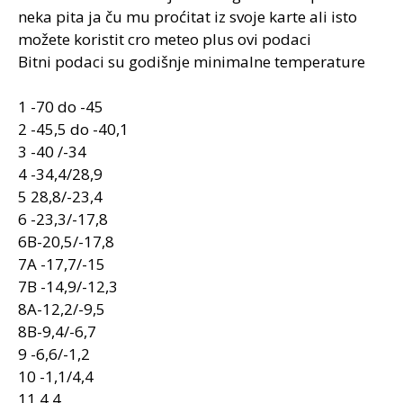
bilo bi vam najbolje koristiti lokalne prirodne resurse
neka pita ja ču mu proćitat iz svoje karte ali isto
Nemate vlastite zemlje nema problema možete ići i
možete koristit cro meteo plus ovi podaci
skupljat divljo samoniklo bilje od koje je ulje uvijek duplo
Bitni podaci su godišnje minimalne temperature
skuplje od umjetno uzgojenog i kad odlućite prestat sa
poslom nemate nikakve gubitke
1 -70 do -45
2 -45,5 do -40,1
3 -40 /-34
4 -34,4/28,9
5 28,8/-23,4
6 -23,3/-17,8
6B-20,5/-17,8
7A -17,7/-15
7B -14,9/-12,3
8A-12,2/-9,5
8B-9,4/-6,7
9 -6,6/-1,2
10 -1,1/4,4
11 4,4