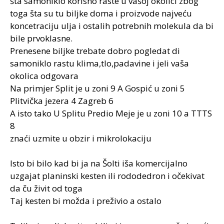
šta samoniklo korisno raste u vašoj okolici zbog
toga šta su tu biljke doma i proizvode najveću
koncetraciju ulja i ostalih potrebnih molekula da bi
bile prvoklasne.
Prenesene biljke trebate dobro pogledat di
samoniklo rastu klima,tlo,padavine i jeli vaša
okolica odgovara
Na primjer Split je u zoni 9 A Gospić u zoni 5
Plitvička jezera 4 Zagreb 6
A isto tako U Splitu Predio Meje je u zoni 10 a TTTS
8
znaći uzmite u obzir i mikrolokaciju
Isto bi bilo kad bi ja na Šolti iša komercijalno
uzgajat planinski kesten ili rododedron i očekivat
da ču živit od toga
Taj kesten bi možda i preživio a ostalo