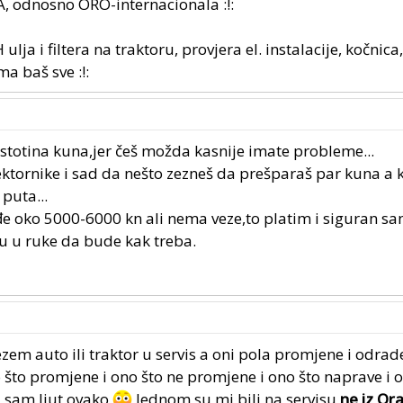
A, odnosno ORO-internacionala :!:
ulja i filtera na traktoru, provjera el. instalacije, kočnic
ma baš sve :!:
stotina kuna,jer češ možda kasnije imate probleme...
lektornike i sad da nešto zezneš da prešparaš par kuna a k
puta...
ođe oko 5000-6000 kn ali nema veze,to platim i siguran sam
su u ruke da bude kak treba.
zem auto ili traktor u servis a oni pola promjene i odrad
o što promjene i ono što ne promjene i ono što naprave i 
a sam ljut ovako
Jednom su mi bili na servisu
ne iz Or