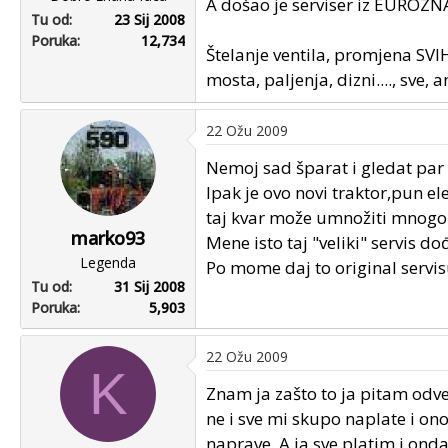
A došao je serviser iz EUROZN
Tu od
23 Sij 2008
Poruka
12,734
Štelanje ventila, promjena SVIH 
mosta, paljenja, dizni...., sve, a
22 Ožu 2009
Nemoj sad šparat i gledat par 
Ipak je ovo novi traktor,pun e
taj kvar može umnožiti mnogo 
marko93
Mene isto taj "veliki" servis d
Legenda
Po mome daj to original servi
Tu od
31 Sij 2008
Poruka
5,903
22 Ožu 2009
K
Znam ja zašto to ja pitam odve
ne i sve mi skupo naplate i on
naprave. A ja sve platim i ond