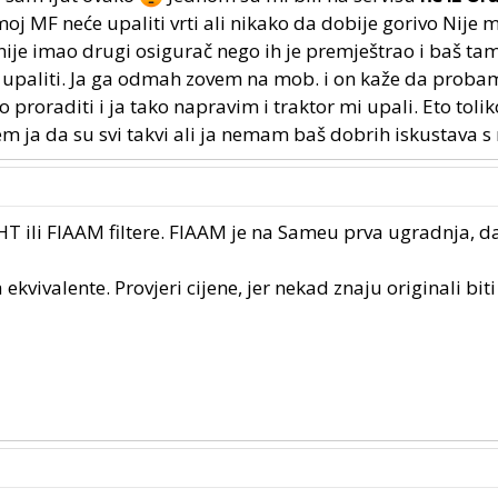
oj MF neće upaliti vrti ali nikako da dobije gorivo Nije m
r nije imao drugi osigurač nego ih je premještrao i baš ta
htio upaliti. Ja ga odmah zovem na mob. i on kaže da proba
 proraditi i ja tako napravim i traktor mi upali. Eto tolik
em ja da su svi takvi ali ja nemam baš dobrih iskustava s
 ili FIAAM filtere. FIAAM je na Sameu prva ugradnja, 
 ekvivalente. Provjeri cijene, jer nekad znaju originali biti