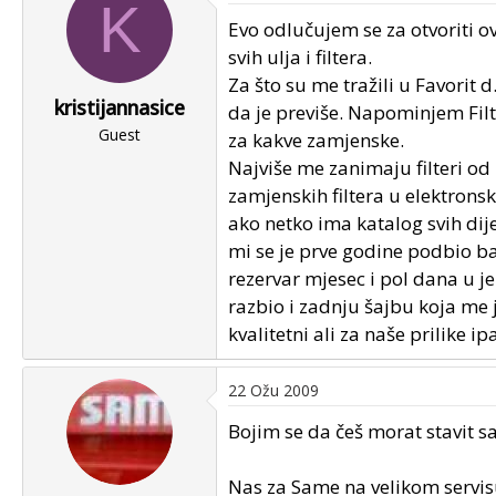
K
u
u
Evo odlučujem se za otvoriti 
p
m
svih ulja i filtera.
o
p
Za što su me tražili u Favorit 
k
r
kristijannasice
r
v
da je previše. Napominjem Filt
e
Guest
o
za kakve zamjenske.
n
g
Najviše me zanimaju filteri od 
u
p
zamjenskih filtera u elektron
o
o
ako netko ima katalog svih dij
s
mi se je prve godine podbio b
t
rezervar mjesec i pol dana u j
a
razbio i zadnju šajbu koja me 
kvalitetni ali za naše prilike 
22 Ožu 2009
Bojim se da češ morat stavit sam
Nas za Same na velikom servisu 