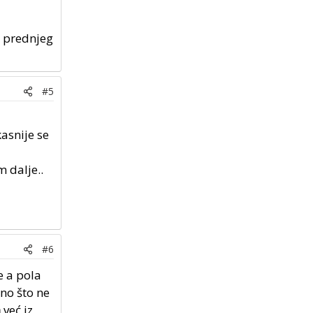
a, prednjeg
#5
asnije se
 dalje..
#6
e a pola
ono što ne
a
već iz