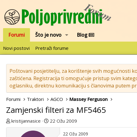
Forumi
Što je novo
Blog
Novi postovi
Pretraži forume
Poštovani posjetitelju, za korištenje svih mogućnosti k
zaštićena. Registracija ti omogućuje pristup svim katego
oglasniku, direktnu komunikaciju s članovima putem pri
Forumi
Traktori
AGCO
Massey Ferguson
Zamjenski filteri za MF5465
T
D
kristijannasice
22 Ožu 2009
e
a
m
t
22 Ožu 2009