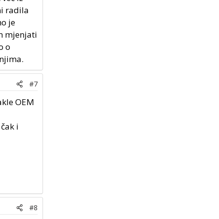
i radila
mo je
m mjenjati
o o
 njima.
#7
dakle OEM
 čak i
#8