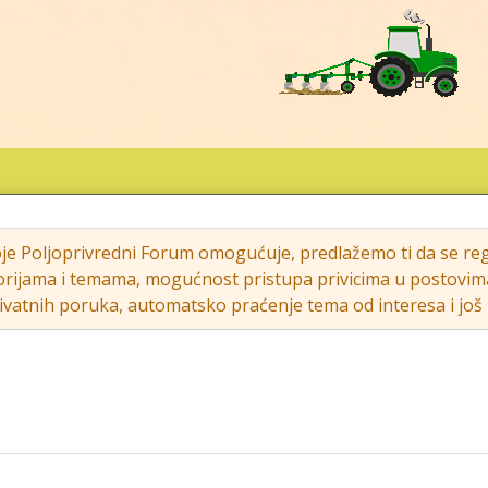
oje Poljoprivredni Forum omogućuje, predlažemo ti da se regi
rijama i temama, mogućnost pristupa privicima u postovima (s
vatnih poruka, automatsko praćenje tema od interesa i još m