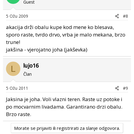
Guest
5 Ožu 2009
#8
akacija drži obalu kupe kod mene ko blesava,
sporo raste, tvrdo drvo, vrba je malo mekana, brzo
trune!
jakšina - vjerojatno joha (jakševka)
lujo16
L
Član
5 Ožu 2011
#9
Jaksina je joha. Voli vlazni teren. Raste uz potoke i
po mocvarnim livadama. Garantirano drzi obalu.
Brzo raste.
Morate se prijaviti ili registrirati za slanje odgovora.