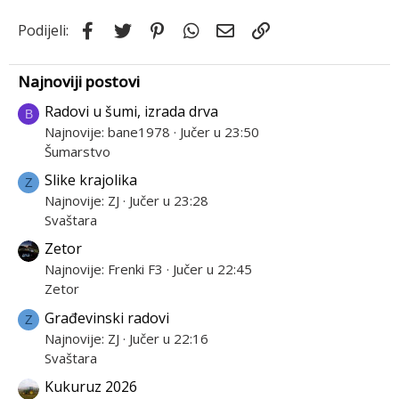
Facebook
Twitter
Pinterest
WhatsApp
Email
Link
Podijeli:
Najnoviji postovi
Radovi u šumi, izrada drva
B
Najnovije: bane1978
Jučer u 23:50
Šumarstvo
Slike krajolika
Z
Najnovije: ZJ
Jučer u 23:28
Svaštara
Zetor
Najnovije: Frenki F3
Jučer u 22:45
Zetor
Građevinski radovi
Z
Najnovije: ZJ
Jučer u 22:16
Svaštara
Kukuruz 2026