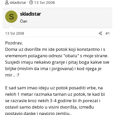
T
D
skladistar
13 Svi 2008
e
a
m
skladistar
t
S
u
u
Član
p
m
o
p
13 Svi 2008
#1
k
r
r
v
Pozdrav,
e
o
Doma uz dvorište mi ide potok koji konstantno i s
n
g
vremenom polagano odnosi "obalu" s moje strane.
u
p
Susjedi imaju nekakvo granje i pitaj boga kakve sve
o
o
biljke (mislim da ima i jorgovana) i kod njega je
s
mir... :?
t
a
E sad sam imao ideju uz potok posaditi vrbe, na
nekih 1 metar razmaka taman uz potok, te kad bi
se razrasle kroz nekih 3-4 godine bi ih porezal i
ostavil samo deblo u visini dvorišta, između
postavio daske i navozio zemlju..