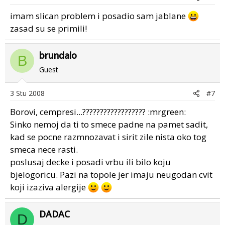
imam slican problem i posadio sam jablane
zasad su se primili!
brundalo
B
Guest
3 Stu 2008
#7
Borovi, cempresi...?????????????????? :mrgreen:
Sinko nemoj da ti to smece padne na pamet sadit,
kad se pocne razmnozavat i sirit zile nista oko tog
smeca nece rasti.
poslusaj decke i posadi vrbu ili bilo koju
bjelogoricu. Pazi na topole jer imaju neugodan cvit
koji izaziva alergije
DADAC
D