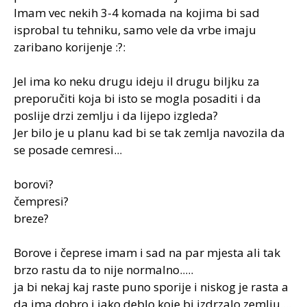
Imam vec nekih 3-4 komada na kojima bi sad
isprobal tu tehniku, samo vele da vrbe imaju
zaribano korijenje :?:
Jel ima ko neku drugu ideju il drugu biljku za
preporučiti koja bi isto se mogla posaditi i da
poslije drzi zemlju i da lijepo izgleda?
Jer bilo je u planu kad bi se tak zemlja navozila da
se posade cemresi...
borovi?
čempresi?
breze?
Borove i čeprese imam i sad na par mjesta ali tak
brzo rastu da to nije normalno.....
ja bi nekaj kaj raste puno sporije i niskog je rasta a
da ima dobro i jako deblo koje bi izdrzalo zemlju....