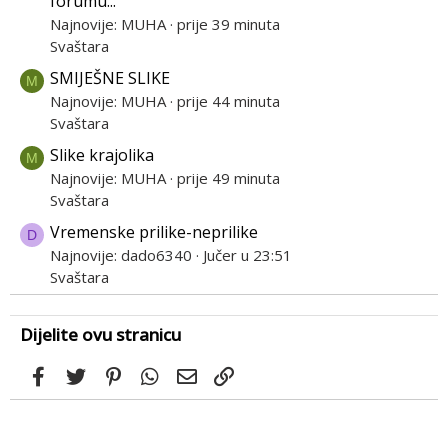
forumu...
Najnovije: MUHA
prije 39 minuta
Svaštara
SMIJEŠNE SLIKE
M
Najnovije: MUHA
prije 44 minuta
Svaštara
Slike krajolika
M
Najnovije: MUHA
prije 49 minuta
Svaštara
Vremenske prilike-neprilike
D
Najnovije: dado6340
Jučer u 23:51
Svaštara
Dijelite ovu stranicu
Facebook
Twitter
Pinterest
WhatsApp
Email
Link