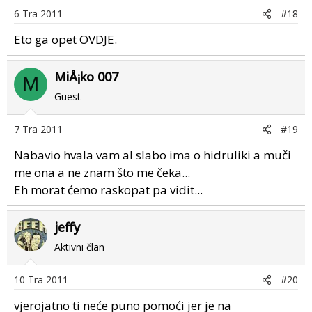
6 Tra 2011
#18
Eto ga opet
OVDJE
.
MiÅ¡ko 007
M
Guest
7 Tra 2011
#19
Nabavio hvala vam al slabo ima o hidruliki a muči
me ona a ne znam što me čeka...
Eh morat ćemo raskopat pa vidit...
jeffy
Aktivni član
10 Tra 2011
#20
vjerojatno ti neće puno pomoći jer je na