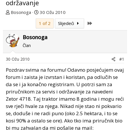
održavanje
T
D
Bosonoga
30 Ožu 2010
e
a
Last
1 of 2
Slijedeći
m
t
u
u
Bosonoga
p
m
o
p
Član
k
r
r
v
30 Ožu 2010
#1
e
o
Pozdrav svima na forumu! Odavno posjećujem ovaj
n
g
u
p
forum i zaista je izvrstan i koristan, pa odlučih se
o
o
da se i ja konačno registriram. U potrzi sam za
s
priručnikom za servis i održavanje za navedeni
t
Zetor 4718. Taj traktor imamo 8 godina i mogu reći
a
sve rječi hvale za njega. Nikad nije stao ni pokvario
se, doduše i ne radi puno (oko 2.5 hektara, i to se
kosi 90% a ostalo se ore). Ako tko ima priručnik bio
bi mu zahvalan da mi pošalje na mail: