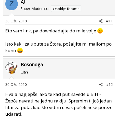
ZJ
Z
Super Moderator
Osoblje foruma
30 Ožu 2010
#11
Eto vam
link
, pa downloadajte do mile volje
Isto kak i za upute za Štore, pošaljite mi mailom po
kunu
Bosonoga
Član
30 Ožu 2010
#12
Hvala najljepše, ako te kad put navede u BiH -
Žepče navrati na jednu rakiju. Spremim ti još jedan
litar za puta, kao što vidim u vas počeli neke poreze
udarati.