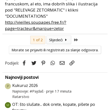
francuskom, al eto, ima dobrih slika i ilustracija
pod "RELEVAGE ZETORMATIC" i klikni
"DOCUMENTATIONS"
http://vieilles.soupapes.free.fr/?
page=tracteur&marque=zetor
Last
1 of 2
Slijedeći
Morate se prijaviti ili registrirati za slanje odgovora.
Facebook
Twitter
Pinterest
WhatsApp
Email
Link
Podijeli:
Najnoviji postovi
Kukuruz 2026
P
Najnovije: #Pajdaš
prije 17 minuta
Ratarstvo
OT: što slušate... dok orete, kopate, pišete po
M