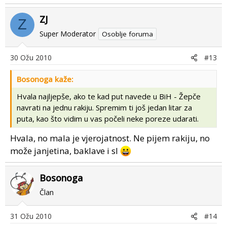
ZJ
Z
Super Moderator
Osoblje foruma
30 Ožu 2010
#13
Bosonoga kaže:
Hvala najljepše, ako te kad put navede u BiH - Žepče
navrati na jednu rakiju. Spremim ti još jedan litar za
puta, kao što vidim u vas počeli neke poreze udarati.
Hvala, no mala je vjerojatnost. Ne pijem rakiju, no
može janjetina, baklave i sl
Bosonoga
Član
31 Ožu 2010
#14