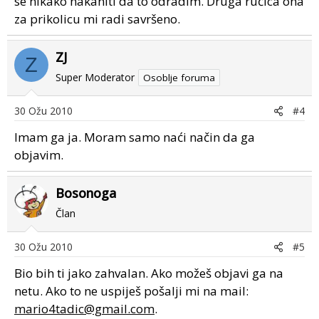
se nikako nakaniti da to odradim. Druga ručica ona
za prikolicu mi radi savršeno.
ZJ
Z
Super Moderator
Osoblje foruma
30 Ožu 2010
#4
Imam ga ja. Moram samo naći način da ga
objavim.
Bosonoga
Član
30 Ožu 2010
#5
Bio bih ti jako zahvalan. Ako možeš objavi ga na
netu. Ako to ne uspiješ pošalji mi na mail:
mario4tadic@gmail.com
.