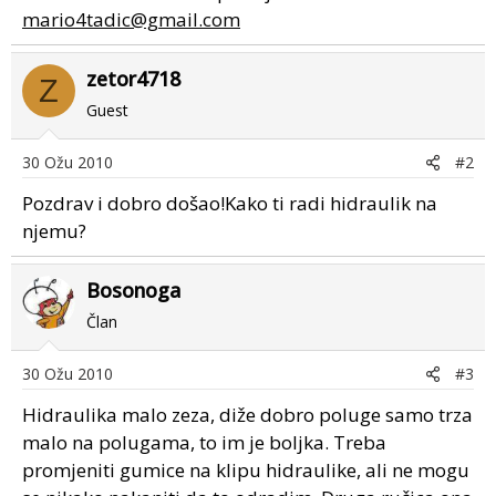
mario4tadic@gmail.com
zetor4718
Z
Guest
30 Ožu 2010
#2
Pozdrav i dobro došao!Kako ti radi hidraulik na
njemu?
Bosonoga
Član
30 Ožu 2010
#3
Hidraulika malo zeza, diže dobro poluge samo trza
malo na polugama, to im je boljka. Treba
promjeniti gumice na klipu hidraulike, ali ne mogu