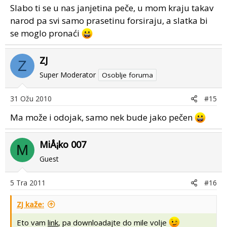
Slabo ti se u nas janjetina peče, u mom kraju takav
narod pa svi samo prasetinu forsiraju, a slatka bi
se moglo pronaći
ZJ
Z
Super Moderator
Osoblje foruma
31 Ožu 2010
#15
Ma može i odojak, samo nek bude jako pečen
MiÅ¡ko 007
M
Guest
5 Tra 2011
#16
ZJ kaže:
Eto vam
link
, pa downloadajte do mile volje