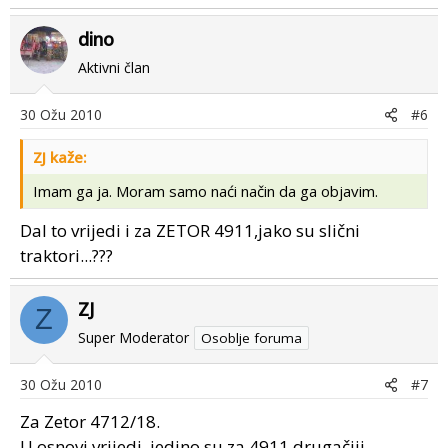
dino
Aktivni član
30 Ožu 2010
#6
ZJ kaže:
Imam ga ja. Moram samo naći način da ga objavim.
Dal to vrijedi i za ZETOR 4911,jako su slični
traktori...???
ZJ
Z
Super Moderator
Osoblje foruma
30 Ožu 2010
#7
Za Zetor 4712/18.
U osnovi vrijedi, jedino su za 4911 drugačiji