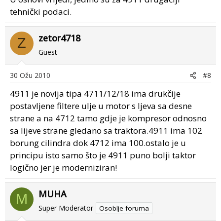
tehnički podaci.
zetor4718
Z
Guest
30 Ožu 2010
#8
4911 je novija tipa 4711/12/18 ima drukčije
postavljene filtere ulje u motor s ljeva sa desne
strane a na 4712 tamo gdje je kompresor odnosno
sa lijeve strane gledano sa traktora.4911 ima 102
borung cilindra dok 4712 ima 100.ostalo je u
principu isto samo što je 4911 puno bolji taktor
logično jer je moderniziran!
MUHA
M
Super Moderator
Osoblje foruma