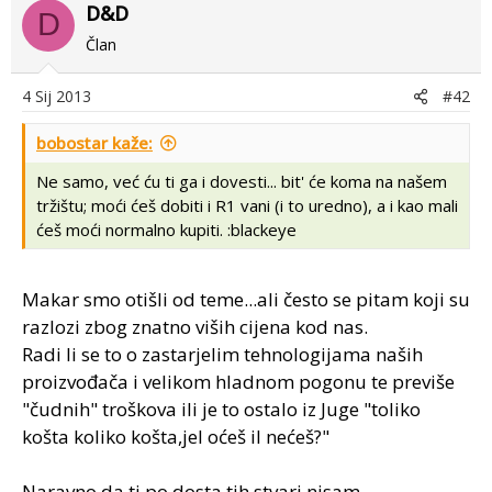
D&D
D
Član
4 Sij 2013
#42
bobostar kaže:
Ne samo, već ću ti ga i dovesti... bit' će koma na našem
tržištu; moći ćeš dobiti i R1 vani (i to uredno), a i kao mali
ćeš moći normalno kupiti. :blackeye
Makar smo otišli od teme...ali često se pitam koji su
razlozi zbog znatno viših cijena kod nas.
Radi li se to o zastarjelim tehnologijama naših
proizvođača i velikom hladnom pogonu te previše
"čudnih" troškova ili je to ostalo iz Juge "toliko
košta koliko košta,jel oćeš il nećeš?"
Naravno da ti po dosta tih stvari nisam