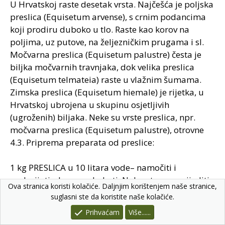
U Hrvatskoj raste desetak vrsta. Najčešća je poljska
preslica (Equisetum arvense), s crnim podancima
koji prodiru duboko u tlo. Raste kao korov na
poljima, uz putove, na željezničkim prugama i sl.
Močvarna preslica (Equisetum palustre) česta je
biljka močvarnih travnjaka, dok velika preslica
(Equisetum telmateia) raste u vlažnim šumama.
Zimska preslica (Equisetum hiemale) je rijetka, u
Hrvatskoj ubrojena u skupinu osjetljivih
(ugroženih) biljaka. Neke su vrste preslica, npr.
močvarna preslica (Equisetum palustre), otrovne
4.3. Priprema preparata od preslice:
1 kg PRESLICA u 10 litara vode– namočiti i
podgrijati, skoro prokuhati. Nakon toga razrijediti
Ova stranica koristi kolačiće. Daljnjim korištenjem naše stranice,
1 litra pepelnice :5 litara vode te koristiti u
suglasni ste da koristite naše kolačiće.
preventivnoj zaštiti, naročito protiv pepelnice..tajna
Prihvaćam
Više......
je u silicijevoj “oblozi” lista