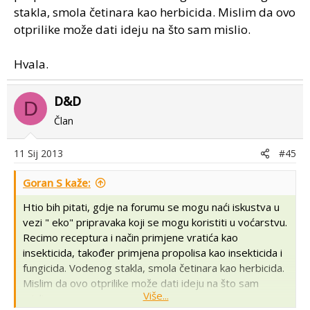
stakla, smola četinara kao herbicida. Mislim da ovo
otprilike može dati ideju na što sam mislio.
Hvala.
D&D
D
Član
11 Sij 2013
#45
Goran S kaže:
Htio bih pitati, gdje na forumu se mogu naći iskustva u
vezi " eko" pripravaka koji se mogu koristiti u voćarstvu.
Recimo receptura i način primjene vratića kao
insekticida, također primjena propolisa kao insekticida i
fungicida. Vodenog stakla, smola četinara kao herbicida.
Mislim da ovo otprilike može dati ideju na što sam
Više...
mislio.