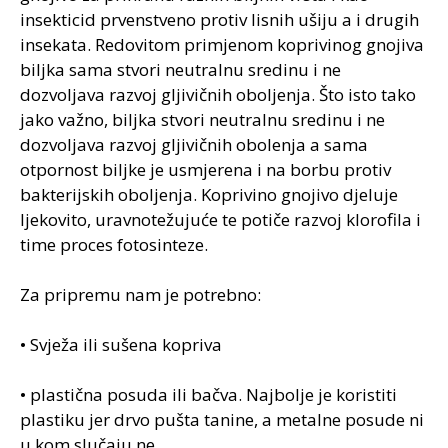
insekticid prvenstveno protiv lisnih ušiju a i drugih
insekata. Redovitom primjenom koprivinog gnojiva
biljka sama stvori neutralnu sredinu i ne
dozvoljava razvoj gljivičnih oboljenja. Što isto tako
jako važno, biljka stvori neutralnu sredinu i ne
dozvoljava razvoj gljivičnih obolenja a sama
otpornost biljke je usmjerena i na borbu protiv
bakterijskih oboljenja. Koprivino gnojivo djeluje
ljekovito, uravnotežujuće te potiče razvoj klorofila i
time proces fotosinteze.
Za pripremu nam je potrebno:
• Svježa ili sušena kopriva
• plastična posuda ili bačva. Najbolje je koristiti
plastiku jer drvo pušta tanine, a metalne posude ni
u kom slučaju ne