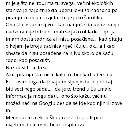
mije a što ne itd...ima tu svega...većini ekoloških
stanica je najbitnije da uberu lovu za nadzor,a po
pitanju znanja i savjeta i tu je jako šaroliko.
Ono što je zanimljivo....kad nanjuše da ugovoranja
nadzora nije blizu odmah se jako ohlade....npr ja
imam dosta sadnica ali nisu posađene...i kad pitaju
o kojem je broju sadnica riječ i čuju...ok....ali kad
shvate da nisu posađene na njivu,skoro pa kažu
"dođi kad posadiš".
Nažalost,to je tako.
A na pitanja šta misle kako će biti kad uđemo u
Eu... osim toga da imaju mišljenje da će poticaji
biti veći nego sada....i da je to trend u Eu...malo
informacija mogu dati....ono što kažu, većinu
možeš naći na Googlu,bez da se ide kod njih ili zove
ih.
Mene zanima ekološka proizvodnja ali pod
uvjetom da je rentabilan i isplativa.