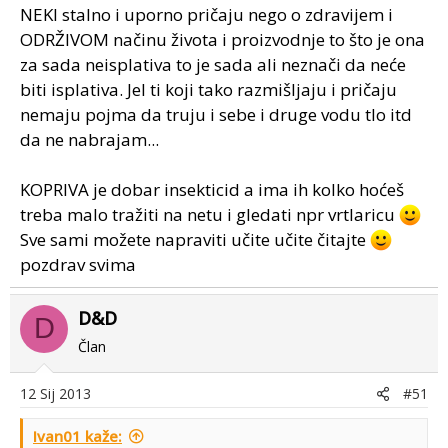
NEKI stalno i uporno pričaju nego o zdravijem i
ODRŽIVOM načinu života i proizvodnje to što je ona
za sada neisplativa to je sada ali neznači da neće
biti isplativa. Jel ti koji tako razmišljaju i pričaju
nemaju pojma da truju i sebe i druge vodu tlo itd
da ne nabrajam...
KOPRIVA je dobar insekticid a ima ih kolko hoćeš
treba malo tražiti na netu i gledati npr vrtlaricu
Sve sami možete napraviti učite učite čitajte
pozdrav svima
D&D
D
Član
12 Sij 2013
#51
Ivan01 kaže: