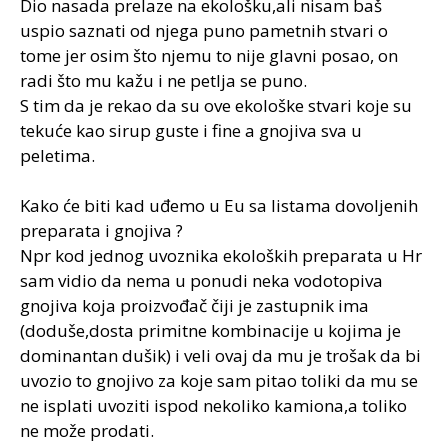
Dio nasada prelaze na ekološku,ali nisam baš
uspio saznati od njega puno pametnih stvari o
tome jer osim što njemu to nije glavni posao, on
radi što mu kažu i ne petlja se puno.
S tim da je rekao da su ove ekološke stvari koje su
tekuće kao sirup guste i fine a gnojiva sva u
peletima.
Kako će biti kad uđemo u Eu sa listama dovoljenih
preparata i gnojiva ?
Npr kod jednog uvoznika ekoloških preparata u Hr
sam vidio da nema u ponudi neka vodotopiva
gnojiva koja proizvođač čiji je zastupnik ima
(doduše,dosta primitne kombinacije u kojima je
dominantan dušik) i veli ovaj da mu je trošak da bi
uvozio to gnojivo za koje sam pitao toliki da mu se
ne isplati uvoziti ispod nekoliko kamiona,a toliko
ne može prodati.