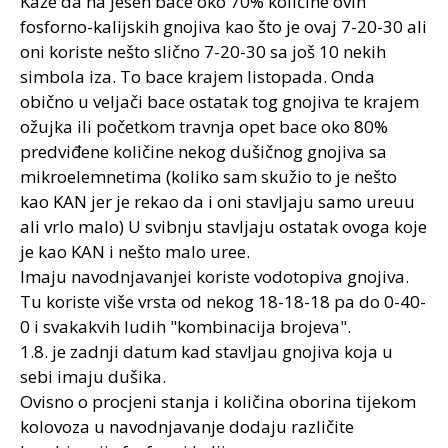
Kaže da na jesen bace oko 70% količine ovih
fosforno-kalijskih gnojiva kao što je ovaj 7-20-30 ali
oni koriste nešto slično 7-20-30 sa još 10 nekih
simbola iza. To bace krajem listopada. Onda
obično u veljači bace ostatak tog gnojiva te krajem
ožujka ili početkom travnja opet bace oko 80%
predviđene količine nekog dušičnog gnojiva sa
mikroelemnetima (koliko sam skužio to je nešto
kao KAN jer je rekao da i oni stavljaju samo ureuu
ali vrlo malo) U svibnju stavljaju ostatak ovoga koje
je kao KAN i nešto malo uree.
Imaju navodnjavanjei koriste vodotopiva gnojiva.
Tu koriste više vrsta od nekog 18-18-18 pa do 0-40-
0 i svakakvih ludih "kombinacija brojeva".
1.8. je zadnji datum kad stavljau gnojiva koja u
sebi imaju dušika.
Ovisno o procjeni stanja i količina oborina tijekom
kolovoza u navodnjavanje dodaju različite