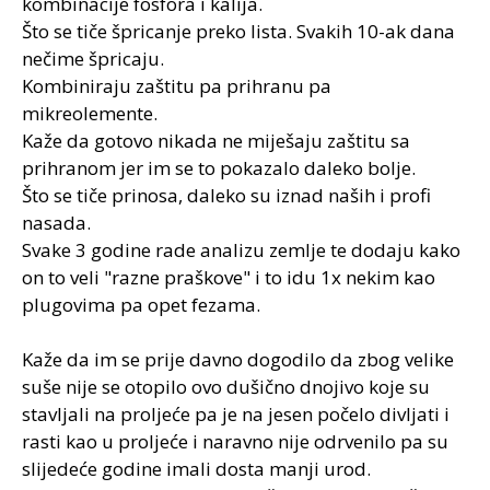
kombinacije fosfora i kalija.
Što se tiče špricanje preko lista. Svakih 10-ak dana
nečime špricaju.
Kombiniraju zaštitu pa prihranu pa
mikreolemente.
Kaže da gotovo nikada ne miješaju zaštitu sa
prihranom jer im se to pokazalo daleko bolje.
Što se tiče prinosa, daleko su iznad naših i profi
nasada.
Svake 3 godine rade analizu zemlje te dodaju kako
on to veli "razne praškove" i to idu 1x nekim kao
plugovima pa opet fezama.
Kaže da im se prije davno dogodilo da zbog velike
suše nije se otopilo ovo dušično dnojivo koje su
stavljali na proljeće pa je na jesen počelo divljati i
rasti kao u proljeće i naravno nije odrvenilo pa su
slijedeće godine imali dosta manji urod.