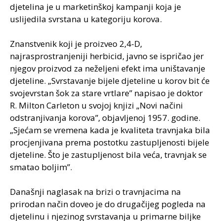
djetelina je u marketinškoj kampanji koja je
uslijedila svrstana u kategoriju korova.
Znanstvenik koji je proizveo 2,4-D,
najrasprostranjeniji herbicid, javno se ispričao jer
njegov proizvod za neželjeni efekt ima uništavanje
djeteline. „Svrstavanje bijele djeteline u korov bit će
svojevrstan šok za stare vrtlare” napisao je doktor
R. Milton Carleton u svojoj knjizi „Novi načini
odstranjivanja korova”, objavljenoj 1957. godine.
„Sjećam se vremena kada je kvaliteta travnjaka bila
procjenjivana prema postotku zastupljenosti bijele
djeteline. Što je zastupljenost bila veća, travnjak se
smatao boljim”.
Današnji naglasak na brizi o travnjacima na
prirodan način doveo je do drugačijeg pogleda na
djetelinu i njezinog svrstavanja u primarne biljke