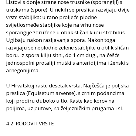
Listovi s donje strane nose trusnike (sporangiji) s
truskama (spore). U nekih se preslica razvijaju dvije
vrste stabljika: u rano proljeće plodne
svijetlosmeđe stabljike koje na vrhu nose
sporangije združene u oblik sličan klipu strobilus.
Ugibaju nakon rasijavanja spora. Nakon toga
razvijaju se neplodne zelene stabljike u oblik sličan
boru. Iz spora kliju sitni, do 1 cm dugi, najčešće
jednospolni protaliji muški s anteridijima i ženski s
arhegonijima.
U Hrvatskoj raste desetak vrsta. Najčešća je poljska
preslica (Equisetum arvense), s crnim podancima
koji prodiru duboko u tlo. Raste kao korov na
poljima, uz putove, na željezničkim prugama i sl.
4.2. RODOVI I VRSTE