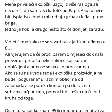
Mene privalači ekološki uzgoj iz više razloga ali
neću reći da sam veći katolik od Pape. Ako to neće
biti isplativo...onda mi trebaju grbava leđa i puno
briga.
Jedno je hobi a drugo nešto što će donijeti zaradu.
Vidjet ćemo kako će se stvari razvijati kad uđemo u
EU.
Ali vjerujem da će proći barem 6 mjeseci dok naši
prevedu i prepišu neke zakone koji su vani
uobičajeni a odnose se na eko proizvodnju.
Ako se tu ne uvede reda i ekološka proizvidnja ne
bude "pogurana" u raznim oblicima od
zakonodavske poreko kontola pa do raznih
subvencija/poticaja, pomoći itd...teško da će biti
kruha od toga.
Osim toga koliko znam 99% preparata i gnojiva za