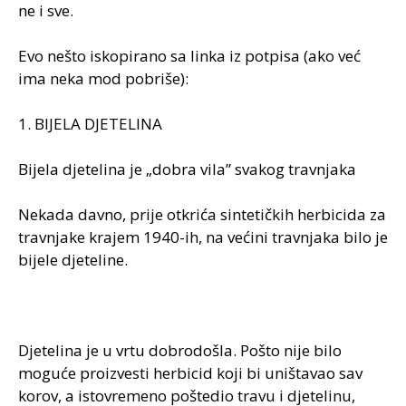
ne i sve.
Evo nešto iskopirano sa linka iz potpisa (ako već
ima neka mod pobriše):
1. BIJELA DJETELINA
Bijela djetelina je „dobra vila” svakog travnjaka
Nekada davno, prije otkrića sintetičkih herbicida za
travnjake krajem 1940-ih, na većini travnjaka bilo je
bijele djeteline.
Djetelina je u vrtu dobrodošla. Pošto nije bilo
moguće proizvesti herbicid koji bi uništavao sav
korov, a istovremeno poštedio travu i djetelinu,