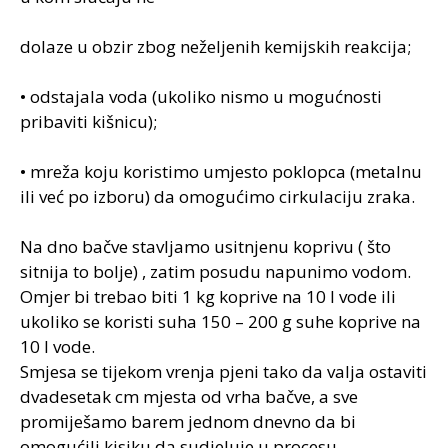
dolaze u obzir zbog neželjenih kemijskih reakcija;
• odstajala voda (ukoliko nismo u mogućnosti
pribaviti kišnicu);
• mreža koju koristimo umjesto poklopca (metalnu
ili već po izboru) da omogućimo cirkulaciju zraka.
Na dno bačve stavljamo usitnjenu koprivu ( što
sitnija to bolje) , zatim posudu napunimo vodom.
Omjer bi trebao biti 1 kg koprive na 10 l vode ili
ukoliko se koristi suha 150 – 200 g suhe koprive na
10 l vode.
Smjesa se tijekom vrenja pjeni tako da valja ostaviti
dvadesetak cm mjesta od vrha bačve, a sve
promiješamo barem jednom dnevno da bi
omogućili kisiku da sudjeluje u procesu