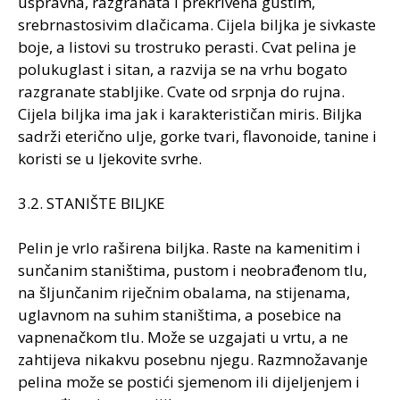
uspravna, razgranata i prekrivena gustim,
srebrnastosivim dlačicama. Cijela biljka je sivkaste
boje, a listovi su trostruko perasti. Cvat pelina je
polukuglast i sitan, a razvija se na vrhu bogato
razgranate stabljike. Cvate od srpnja do rujna.
Cijela biljka ima jak i karakterističan miris. Biljka
sadrži eterično ulje, gorke tvari, flavonoide, tanine i
koristi se u ljekovite svrhe.
3.2. STANIŠTE BILJKE
Pelin je vrlo raširena biljka. Raste na kamenitim i
sunčanim staništima, pustom i neobrađenom tlu,
na šljunčanim riječnim obalama, na stijenama,
uglavnom na suhim staništima, a posebice na
vapnenačkom tlu. Može se uzgajati u vrtu, a ne
zahtijeva nikakvu posebnu njegu. Razmnožavanje
pelina može se postići sjemenom ili dijeljenjem i