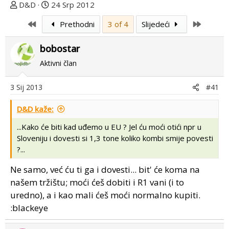
T
D
D&D
24 Srp 2012
e
a
First
Last
Prethodni
3 of 4
Slijedeći
m
t
u
u
bobostar
p
m
o
p
Aktivni član
k
r
r
v
3 Sij 2013
#41
e
o
n
g
D&D kaže:
u
p
...Kako će biti kad uđemo u EU ? Jel ću moći otići npr u
o
o
Sloveniju i dovesti si 1,3 tone koliko kombi smije povesti
s
?...
t
a
Ne samo, već ću ti ga i dovesti... bit' će koma na
našem tržištu; moći ćeš dobiti i R1 vani (i to
uredno), a i kao mali ćeš moći normalno kupiti.
:blackeye