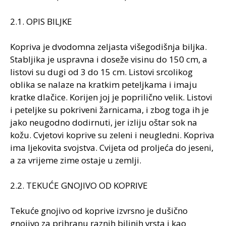
2.1. OPIS BILJKE
Kopriva je dvodomna zeljasta višegodišnja biljka.
Stabljika je uspravna i doseže visinu do 150 cm, a
listovi su dugi od 3 do 15 cm. Listovi srcolikog
oblika se nalaze na kratkim peteljkama i imaju
kratke dlačice. Korijen joj je poprilično velik. Listovi
i peteljke su pokriveni žarnicama, i zbog toga ih je
jako neugodno dodirnuti, jer izliju oštar sok na
kožu. Cvjetovi koprive su zeleni i neugledni. Kopriva
ima ljekovita svojstva. Cvijeta od proljeća do jeseni,
a za vrijeme zime ostaje u zemlji.
2.2. TEKUĆE GNOJIVO OD KOPRIVE
Tekuće gnojivo od koprive izvrsno je dušično
gnojivo za prihranu raznih biljnih vrsta i kao