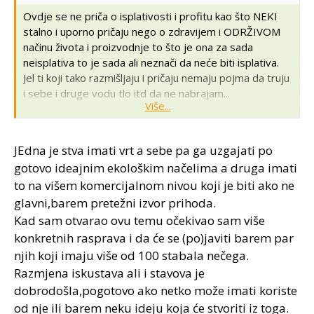
Ovdje se ne priča o isplativosti i profitu kao što NEKI
stalno i uporno pričaju nego o zdravijem i ODRŽIVOM
načinu života i proizvodnje to što je ona za sada
neisplativa to je sada ali neznači da neće biti isplativa.
Jel ti koji tako razmišljaju i pričaju nemaju pojma da truju
i sebe i druge vodu tlo itd da ne nabrajam...
Više...
KOPRIVA je dobar insekticid a ima ih kolko hoćeš treba
malo tražiti na netu i gledati npr vrtlaricu
Sve sami
JEdna je stva imati vrt a sebe pa ga uzgajati po
možete napraviti učite učite čitajte
pozdrav svima
gotovo ideajnim ekološkim načelima a druga imati
to na višem komercijalnom nivou koji je biti ako ne
glavni,barem pretežni izvor prihoda.
Kad sam otvarao ovu temu očekivao sam više
konkretnih rasprava i da će se (po)javiti barem par
njih koji imaju više od 100 stabala nečega.
Razmjena iskustava ali i stavova je
dobrodošla,pogotovo ako netko može imati koriste
od nje ili barem neku ideju koja će stvoriti iz toga.