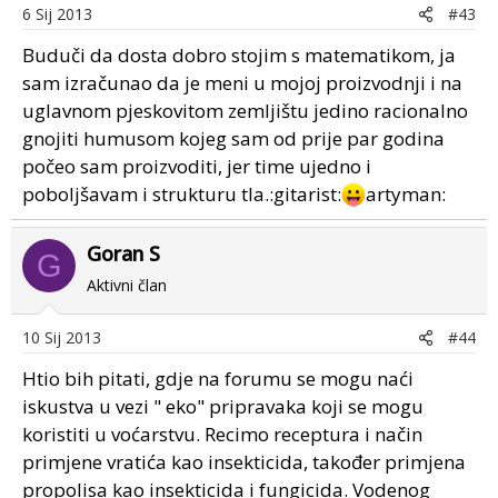
6 Sij 2013
#43
Buduči da dosta dobro stojim s matematikom, ja
sam izračunao da je meni u mojoj proizvodnji i na
uglavnom pjeskovitom zemljištu jedino racionalno
gnojiti humusom kojeg sam od prije par godina
počeo sam proizvoditi, jer time ujedno i
poboljšavam i strukturu tla.:gitarist:
artyman:
Goran S
G
Aktivni član
10 Sij 2013
#44
Htio bih pitati, gdje na forumu se mogu naći
iskustva u vezi " eko" pripravaka koji se mogu
koristiti u voćarstvu. Recimo receptura i način
primjene vratića kao insekticida, također primjena
propolisa kao insekticida i fungicida. Vodenog