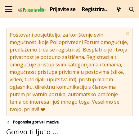
Prijavite se
Registrirajte se
Poštovani posjetitelju, za korištenje svih
mogućnosti koje Poljoprivredni Forum omogućuje,
predlažemo ti da se registriraš. Besplatno je i tvoja
privatnost je potpuno zaštićena. Registracija ti
omogućuje pristup svim kategorijama i temama,
mogućnost pristupa privicima u postovima (slike,
video, tutorijali, uputstva itd), pristup malom
oglasniku, direktnu komunikaciju s članovima
putem privatnih poruka, automatsko praćenje
tema od interesa i još mnogo toga. Veselimo se
tvojoj prijavi! ❤️
Pogonska goriva i maziva
Gorivo ti ljuto ...