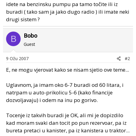
idete na benzinsku pumpu pa tamo točite ili iz
buradi ( tako sam ja jako dugo radio ) ili imate neki
drugi sistem ?
Bobo
B
Guest
9 Ožu 2007
#2
E, ne mogu vjerovat kako se nisam sjetio ove teme...
Uglavnom, ja imam oko 6-7 buradi od 60 litara, i
natrpam u auto-prikolicu 5-6 (kako financije
dozvoljavaju) i odem na inu po gorivo.
Tocenje iz takvih buradi je OK, ali mi je dopizdilo
kad moram svaki dan tocit po pun rezervoar, pa iz
bureta pretaci u kanister, pa iz kanistera u traktor...