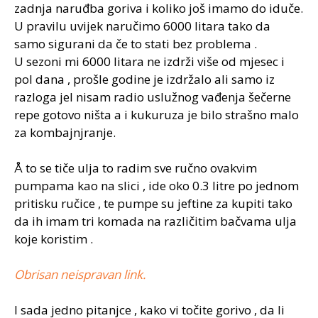
zadnja naruđba goriva i koliko još imamo do iduče.
U pravilu uvijek naručimo 6000 litara tako da
samo sigurani da če to stati bez problema .
U sezoni mi 6000 litara ne izdrži više od mjesec i
pol dana , prošle godine je izdržalo ali samo iz
razloga jel nisam radio uslužnog vađenja šečerne
repe gotovo ništa a i kukuruza je bilo strašno malo
za kombajnjranje.
Å to se tiče ulja to radim sve ručno ovakvim
pumpama kao na slici , ide oko 0.3 litre po jednom
pritisku ručice , te pumpe su jeftine za kupiti tako
da ih imam tri komada na različitim bačvama ulja
koje koristim .
Obrisan neispravan link.
I sada jedno pitanjce , kako vi točite gorivo , da li