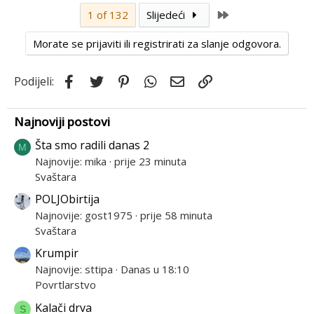
Last
1 of 132
Slijedeći
Morate se prijaviti ili registrirati za slanje odgovora.
Facebook
Twitter
Pinterest
WhatsApp
Email
Link
Podijeli:
Najnoviji postovi
Šta smo radili danas 2
M
Najnovije: mika
prije 23 minuta
Svaštara
POLJObirtija
Najnovije: gost1975
prije 58 minuta
Svaštara
Krumpir
Najnovije: sttipa
Danas u 18:10
Povrtlarstvo
Kalači drva
S