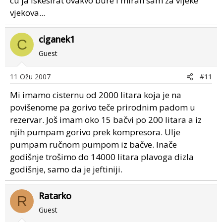
cu ja iskesirat ovakvo bure i miran sam za vijeke
vjekova...
ciganek1
C
Guest
11 Ožu 2007
#11
Mi imamo cisternu od 2000 litara koja je na
povišenome pa gorivo teče prirodnim padom u
rezervar. Još imam oko 15 bačvi po 200 litara a iz
njih pumpam gorivo prek kompresora. Ulje
pumpam ručnom pumpom iz bačve. Inače
godišnje trošimo do 14000 litara plavoga dizla
godišnje, samo da je jeftiniji.
Ratarko
R
Guest