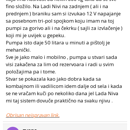
fino složilo. Na Ladi Nivi na zadnjem ( ali i na
prednjem ) braniku sam si izvukao 12 V napajanje
sa posebnom tri-pol spojkom koju imam na toj
pumpi za gorivo ali i na čekrku ( sajli za izvlačenje )
koji mi je uvijek u gepeku.
Pumpa isto daje 50 litara u minuti a pištolj je
mehanički.
Sve je jako malo i mobilno , pumpa u stvari sada
visi zakačena za lim od rezervoara i radi u svim
položajima pa i tome.
Stvar se pokazala kao jako dobra kada sa
kombajnom ili vadilicom idem dalje od sela i kada
se ne vračam kuči po nekoliko dana jel Lada Niva
mi taj sistem dovuče praktično na svaku njivu .
Obrisan neispravan link.