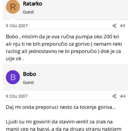
Ratarko
R
Guest
9 Ožu 2007
#3
Bobo , mislim da je ova ručna pumpa oko 200 kn
ali nju ti ne bih preporučio za gorivo ( nemam neki
razlog ali jednostavno ne bi preporučio ) dok je za
ulje ok .
Bobo
B
Guest
9 Ožu 2007
#4
Daj mi onda preporuci nesto za tocenje goriva...
Ljudi su mi govorili da stavim ventil za zrak na
manji cep na bacvi, a da na drugu stranu nabijem