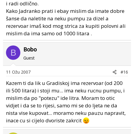
i radi odlično.
Kako Jadranko prati i ebay mislim da imate dobre
šanse da naletite na neku pumpu za dizel a
rezervoar imaš kod mog strica za kupiti polovni ali
mislim da ima samo od 1000 litara .
Bobo
B
Guest
11 Ožu 2007
#16
Kazem ti da lik u Gradiskoj ima rezervoar (od 200
ili 500 litara) i stoji mu... ima neku rucnu pumpu, i
mislim da po "potezu" ide litra. Moram to otic
vidjet i da se to rijesi, samo mi se do ljeta ne da
nista vise kupovat... moramo neku pauzu napravit,
inace cu si cijelo dvoriste zakrcit