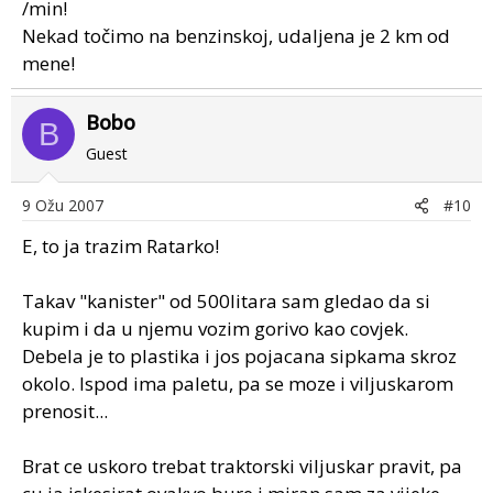
/min!
Nekad točimo na benzinskoj, udaljena je 2 km od
mene!
Bobo
B
Guest
9 Ožu 2007
#10
E, to ja trazim Ratarko!
Takav "kanister" od 500litara sam gledao da si
kupim i da u njemu vozim gorivo kao covjek.
Debela je to plastika i jos pojacana sipkama skroz
okolo. Ispod ima paletu, pa se moze i viljuskarom
prenosit...
Brat ce uskoro trebat traktorski viljuskar pravit, pa