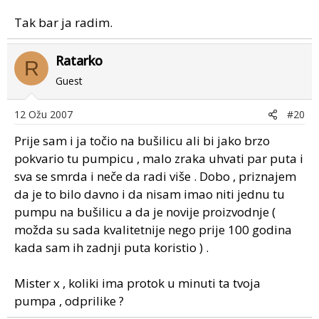
Tak bar ja radim.
Ratarko
R
Guest
12 Ožu 2007
#20
Prije sam i ja točio na bušilicu ali bi jako brzo
pokvario tu pumpicu , malo zraka uhvati par puta i
sva se smrda i neče da radi više . Dobo , priznajem
da je to bilo davno i da nisam imao niti jednu tu
pumpu na bušilicu a da je novije proizvodnje (
možda su sada kvalitetnije nego prije 100 godina
kada sam ih zadnji puta koristio ) .
Mister x , koliki ima protok u minuti ta tvoja
pumpa , odprilike ?