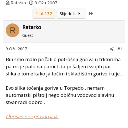
T
D
Ratarko
9 Ožu 2007
e
a
Last
1 of 132
Slijedeći
m
t
u
u
Ratarko
p
m
R
o
p
Guest
k
r
r
v
9 Ožu 2007
#1
e
o
Bili smo malo pričali o potrošnji goriva u trktorima
n
g
u
p
pa mi je palo na pamet da pošaljem svojih par
o
o
slika o tome kako ja točim i skladištim gorivo i ulje .
s
t
Evo slika točenja goriva u Torpedo , nemam
a
automatski pištolj nego običnu vodovod slavinu ,
stvar radi dobro .
Obrisan neispravan link.