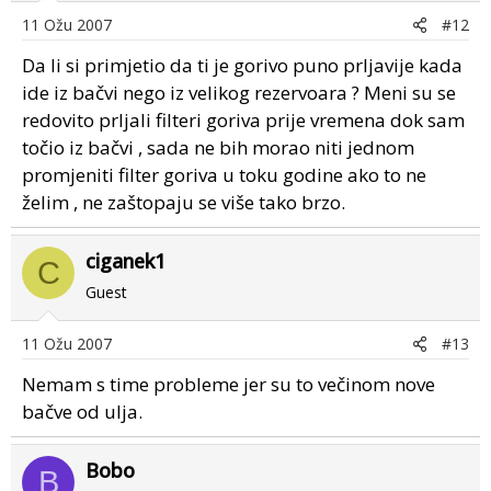
11 Ožu 2007
#12
Da li si primjetio da ti je gorivo puno prljavije kada
ide iz bačvi nego iz velikog rezervoara ? Meni su se
redovito prljali filteri goriva prije vremena dok sam
točio iz bačvi , sada ne bih morao niti jednom
promjeniti filter goriva u toku godine ako to ne
želim , ne zaštopaju se više tako brzo.
ciganek1
C
Guest
11 Ožu 2007
#13
Nemam s time probleme jer su to večinom nove
bačve od ulja.
Bobo
B