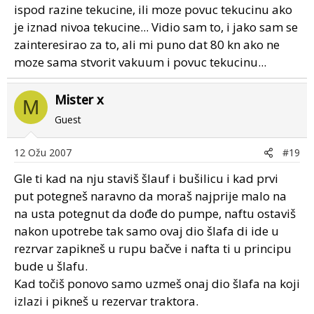
ispod razine tekucine, ili moze povuc tekucinu ako
je iznad nivoa tekucine... Vidio sam to, i jako sam se
zainteresirao za to, ali mi puno dat 80 kn ako ne
moze sama stvorit vakuum i povuc tekucinu...
Mister x
M
Guest
12 Ožu 2007
#19
Gle ti kad na nju staviš šlauf i bušilicu i kad prvi
put potegneš naravno da moraš najprije malo na
na usta potegnut da dođe do pumpe, naftu ostaviš
nakon upotrebe tak samo ovaj dio šlafa di ide u
rezrvar zapikneš u rupu bačve i nafta ti u principu
bude u šlafu.
Kad točiš ponovo samo uzmeš onaj dio šlafa na koji
izlazi i pikneš u rezervar traktora.