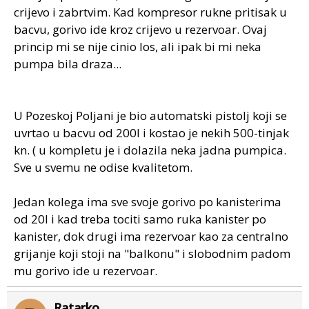
crijevo i zabrtvim. Kad kompresor rukne pritisak u
bacvu, gorivo ide kroz crijevo u rezervoar. Ovaj
princip mi se nije cinio los, ali ipak bi mi neka
pumpa bila draza...
U Pozeskoj Poljani je bio automatski pistolj koji se
uvrtao u bacvu od 200l i kostao je nekih 500-tinjak
kn. ( u kompletu je i dolazila neka jadna pumpica.
Sve u svemu ne odise kvalitetom.
Jedan kolega ima sve svoje gorivo po kanisterima
od 20l i kad treba tociti samo ruka kanister po
kanister, dok drugi ima rezervoar kao za centralno
grijanje koji stoji na "balkonu" i slobodnim padom
mu gorivo ide u rezervoar.
Ratarko