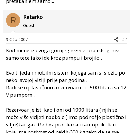
pretakanjem samo...
Ratarko
R
Guest
9 Ožu 2007
#7
Kod mene iz ovoga gornjeg rezervoara isto gorivo
samo teče iako ide kroz pumpu i brojilo .
Evo ti jedan mobilni sistem kojega sam si složio po
nekoj svojoj viziji prije par godina .
Radi se o plastičnom rezervoaru od 500 litara sa 12
V pumpom .
Rezervoar je isti kao i oni od 1000 litara ( njih se
može više vidjeti naokolo ) ima podnožje plastično i
viljuškar ga diže bez problema u autoprikolicu
koja ima nosivost od nekih 600 kg tako da se sve