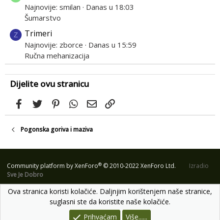
Najnovije: smilan
Danas u 18:03
Šumarstvo
Trimeri
Z
Najnovije: zborce
Danas u 15:59
Ručna mehanizacija
Dijelite ovu stranicu
Facebook
Twitter
Pinterest
WhatsApp
Email
Link
Pogonska goriva i maziva
®
Community platform by XenForo
© 2010-2022 XenForo Ltd.
Izradio
Sve Je Dobro
Ova stranica koristi kolačiće. Daljnjim korištenjem naše stranice,
suglasni ste da koristite naše kolačiće.
Prihvaćam
Više......