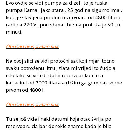
Evo ovdje se vidi pumpa za dizel , to je ruska
pumpa Kama , jako stara , 25 godina sigurno ima ,
koja je stavljena pri dnu rezervoara od 4800 litara ,
radi na 220 V , pouzdana , brzina protoka je 50 l u
minuti.
Obrisan neispravan link.
Na ovoj slici se vidi protočni sat koji mjeri točno
svaku potrošenu litru , zlata mi vrijedi to čudo a
isto tako se vidi dodatni rezervoar koji ima
kapacitet od 2000 litara a držim ga gore na ovome
prvom od 4800 l.
Obrisan neispravan link.
Tu se još vide i neki datumi koje otac švrlja po
rezervoaru da bar donekle znamo kada je bila