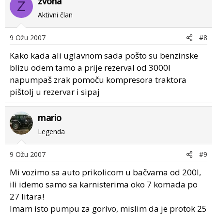
zvona
Z
Aktivni član
9 Ožu 2007
#8
Kako kada ali uglavnom sada pošto su benzinske
blizu odem tamo a prije rezerval od 3000l
napumpaš zrak pomoču kompresora traktora
pištolj u rezervar i sipaj
mario
Legenda
9 Ožu 2007
#9
Mi vozimo sa auto prikolicom u bačvama od 200l,
ili idemo samo sa karnisterima oko 7 komada po
27 litara!
Imam isto pumpu za gorivo, mislim da je protok 25