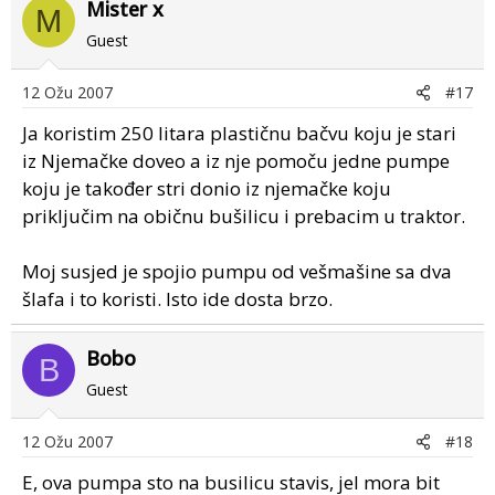
Mister x
M
Guest
12 Ožu 2007
#17
Ja koristim 250 litara plastičnu bačvu koju je stari
iz Njemačke doveo a iz nje pomoču jedne pumpe
koju je također stri donio iz njemačke koju
priključim na običnu bušilicu i prebacim u traktor.
Moj susjed je spojio pumpu od vešmašine sa dva
šlafa i to koristi. Isto ide dosta brzo.
Bobo
B
Guest
12 Ožu 2007
#18
E, ova pumpa sto na busilicu stavis, jel mora bit