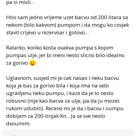
pa si misli...
Htio sam jedno vrijeme uzet bacvu od 200 litara sa
nekom (bilo kakvom) pumpom i da mogu ko covjek
stavit crijevo u rezervoar i gotovo...
Ratarko, koliko kosta ovakva pumpa s kojom
pumpas ulje, jer bi meni nesto slicno bilo idealno
za gorivo
Uglavnom, susjed mi je cak nasao i neku bacvu
koja je bas za gorivo bila i koja ima na sebi
ugradjenu neku pumpu, i kaze da je to nesto
robusno (nije kao bacva za ulje, pa da ju mozes
rukom udubiti). Receno mi je da i bacvu i oumpu
dobijem za 200-tinjak Kn... Ja se sve nesto
dvoumim.