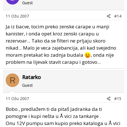
Guest
11 Ožu 2007
#14
Ja iz bacve, tocim preko zenske carape u manji
kanister, i onda opet kroz zenski carapu u
rezervoar... Tako da se filteri ne prljaju skoro
nikad... Malo je veca zajebancija, ali kad svejedno
moram pretakat ko zadnja budala
, onda nije
problem na lijevak stavit carapu i gotovo...
Ratarko
R
Guest
11 Ožu 2007
#15
Bobo , predlažem ti da pitaš Jadranka da ti
pomogne i kupi nešta u Å vici za tankanje .
Onu 12V pumpu sam kupio preko kataloga u Å vici