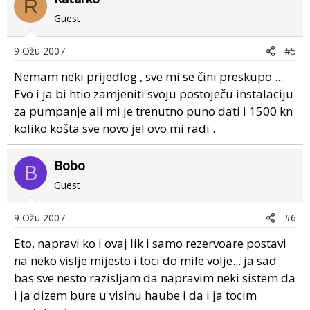
R
Guest
9 Ožu 2007
#5
Nemam neki prijedlog , sve mi se čini preskupo ...
Evo i ja bi htio zamjeniti svoju postoječu instalaciju
za pumpanje ali mi je trenutno puno dati i 1500 kn
koliko košta sve novo jel ovo mi radi .
Bobo
B
Guest
9 Ožu 2007
#6
Eto, napravi ko i ovaj lik i samo rezervoare postavi
na neko vislje mijesto i toci do mile volje... ja sad
bas sve nesto razisljam da napravim neki sistem da
i ja dizem bure u visinu haube i da i ja tocim