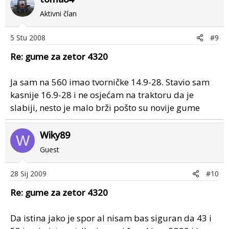
Aktivni član
5 Stu 2008
#9
Re: gume za zetor 4320
Ja sam na 560 imao tvorničke 14.9-28. Stavio sam
kasnije 16.9-28 i ne osjećam na traktoru da je
slabiji, nesto je malo brži pošto su novije gume
Wiky89
W
Guest
28 Sij 2009
#10
Re: gume za zetor 4320
Da istina jako je spor al nisam bas siguran da 43 i