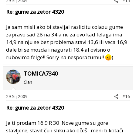
29 Sij 2009
#15
Re: gume za zetor 4320
Ja sam misli ako bi stavljal razlicitu colazu gume
zapravo sad 28 na 34 a ne za ovo kad felaga ima
14,9 na nju se bez problema stavi 13,6 ili veca 16,9
dale bi se mozda i nagurati 18,4 al ovisno o
rubovima felge!! Sorry na nesporazumu!!
)
TOMICA7340
Član
29 Sij 2009
#16
Re: gume za zetor 4320
Ja ti prodam 16.9 R 30 ,Nove gume su gore
stavljene, stavit ču i sliku ako očeš...meni ti kotači