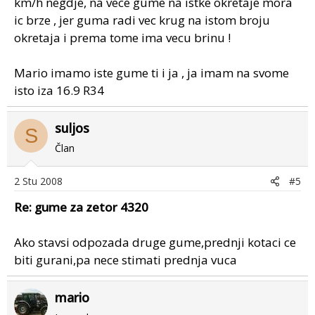
km/h negdje, na vece gume na istke okretaje mora
ic brze , jer guma radi vec krug na istom broju
okretaja i prema tome ima vecu brinu !
Mario imamo iste gume ti i ja , ja imam na svome
isto iza 16.9 R34
suljos
S
Član
2 Stu 2008
#5
Re: gume za zetor 4320
Ako stavsi odpozada druge gume,prednji kotaci ce
biti gurani,pa nece stimati prednja vuca
mario