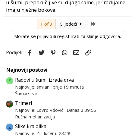
u šumi, preporučljive su dijagonalne, jer radijalne
imaju nježne bokove.
Last
1 of 3
Slijedeći
Morate se prijaviti ili registrirati za slanje odgovora.
Facebook
Twitter
Pinterest
WhatsApp
Email
Link
Podijeli:
Najnoviji postovi
Radovi u šumi, izrada drva
S
Najnovije: smilan
prije 19 minuta
Šumarstvo
Trimeri
Najnovije: Lovro Vdović
Danas u 09:56
Ručna mehanizacija
Slike krajolika
Z
Najnovije: ZJ
Jučer u 23:28