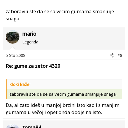
zaboravili ste da se sa vecim gumama smanjuje
snaga.
mario
Legenda
5 Stu 2008
#8
Re: gume za zetor 4320
kloki kaže:
zaboravili ste da se sa vecim gumama smanjuje snaga.
Da, al zato ideš u manjoj brzini isto kao i s manjim
gumama u večoj i opet onda dodje na isto.
toma84