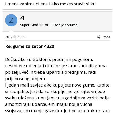
i mene zanima cijena i ako mozes stavit sliku
ZJ
Z
Super Moderator
Osoblje foruma
20 Velj 2009
#20
Re: gume za zetor 4320
Dečki, ako su traktori s prednjim pogonom,
nesmijete mijenjati dimenzije samo zadnjih guma
po želji, već ih treba upariti s prednjima, radi
prijenosnog omjera.
I jedan mali savjet: ako kupujete nove gume, kupite
si radijalne. Jest da su skuplje, no vjerujte, vrijede
svaku uloženu kunu (em su ugodnije za voziti, bolje
amortiziraju udarce, em imaju bolja vučna
svojstva, em manje gaze tlo). Jedino ako traktor radi