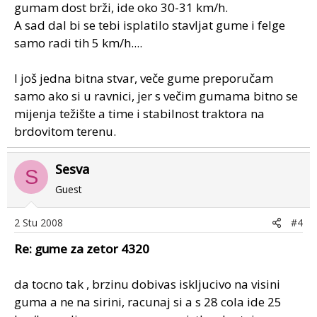
gumam dost brži, ide oko 30-31 km/h.
A sad dal bi se tebi isplatilo stavljat gume i felge
samo radi tih 5 km/h....
I još jedna bitna stvar, veče gume preporučam
samo ako si u ravnici, jer s večim gumama bitno se
mijenja težište a time i stabilnost traktora na
brdovitom terenu.
Sesva
S
Guest
2 Stu 2008
#4
Re: gume za zetor 4320
da tocno tak , brzinu dobivas iskljucivo na visini
guma a ne na sirini, racunaj si a s 28 cola ide 25