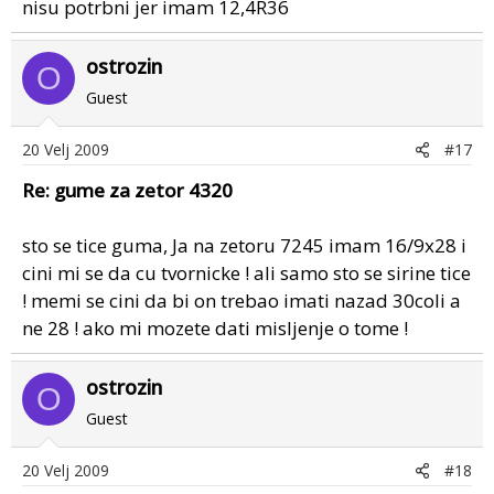
nisu potrbni jer imam 12,4R36
ostrozin
O
Guest
20 Velj 2009
#17
Re: gume za zetor 4320
sto se tice guma, Ja na zetoru 7245 imam 16/9x28 i
cini mi se da cu tvornicke ! ali samo sto se sirine tice
! memi se cini da bi on trebao imati nazad 30coli a
ne 28 ! ako mi mozete dati misljenje o tome !
ostrozin
O
Guest
20 Velj 2009
#18