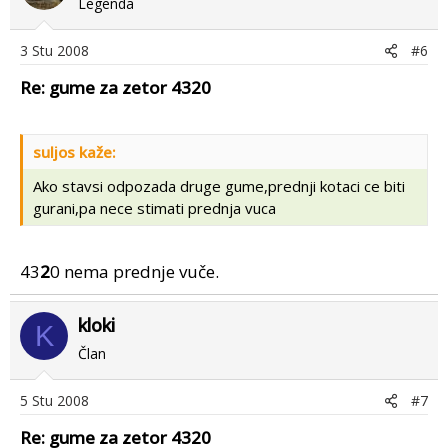
Legenda
3 Stu 2008
#6
Re: gume za zetor 4320
suljos kaže:
Ako stavsi odpozada druge gume,prednji kotaci ce biti
gurani,pa nece stimati prednja vuca
43
2
0 nema prednje vuče.
kloki
K
Član
5 Stu 2008
#7
Re: gume za zetor 4320