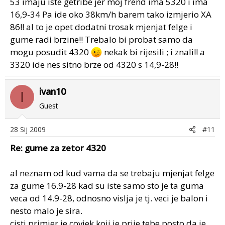
53 imaju iste getribe jer moj frend ima 5320 i ima
16,9-34 Pa ide oko 38km/h barem tako izmjerio XA
86!! al to je opet dodatni trosak mjenjat felge i
gume radi brzine!! Trebalo bi probat samo da
mogu posudit 4320
nekak bi rijesili ; i znali!! a
3320 ide nes sitno brze od 4320 s 14,9-28!!
ivan10
I
Guest
28 Sij 2009
#11
Re: gume za zetor 4320
al neznam od kud vama da se trebaju mjenjat felge
za gume 16.9-28 kad su iste samo sto je ta guma
veca od 14.9-28, odnosno vislja je tj. veci je balon i
nesto malo je sira.
cisti primjer je covjek koji je prije tebe posto da je