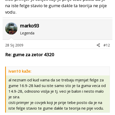
na iste felge stavio te gume dakle ta teorija ne pije
vodu.
marko93
Legenda
28 Sij 2009
#12
Re: gume za zetor 4320
ivan10 kaže:
al neznam od kud vama da se trebaju mjenjat felge za
gume 16.9-28 kad su iste samo sto je ta guma veca od
14.9-28, odnosno vislja je tj. veci je balon i nesto malo
je sira.
cisti primjer je covjek koji je prije tebe posto da je na
iste felge stavio te gume dakle ta teorija ne pije vodu.