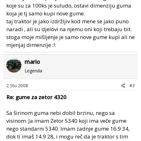
koje su za 100ks je suludo, ostavi dimenziju guma
koja je tj samo kupi nove gume.
taj traktor je jako izdržljiv kod mene se jako puno
naradi , ali su djelovi na njemu oni koji trebaju bit.
stoga moje mišljenje je samo nove gume kupi ali ne
mjenjaj dimenzije :!:
mario
Legenda
2 Stu 2008
#3
Re: gume za zetor 4320
Sa širinom guma nebi dobil brzinu, nego sa
visinom. Ja imam Zetor 5340 koji ima veče gume
nego standarni 5340. Imam zadnje gume 16.9 34,
dok ti imaš 14.9 28, i mogu reč da je traktor s tim