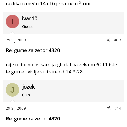
razlika između 14 i 16 je samo u širini.
ivan10
I
Guest
29 Sij 2009
#13
Re: gume za zetor 4320
nije to tocno jel sam ja gledal na zekanu 6211 iste
te gume i vislje su i sire od 14.9-28
jozek
J
Član
29 Sij 2009
#14
Re: gume za zetor 4320