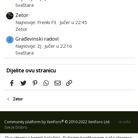
Svaštara
Zetor
Najnovije: Frenki F3
Jučer u 22:45
Zetor
Građevinski radovi
Z
Najnovije: ZJ
Jučer u 22:16
Svaštara
Dijelite ovu stranicu
Facebook
Twitter
Pinterest
WhatsApp
Email
Link
Zetor
®
Community platform by XenForo
© 2010-2022 XenForo Ltd.
Izradio
Sve Je Dobro
Ova stranica koristi kolačiće. Daljnjim korištenjem naše stranice,