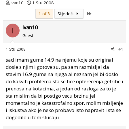
T
D
ivan10
1 Stu 2008
e
a
Last
1 of 3
Slijedeći
m
t
u
u
ivan10
p
m
I
o
p
Guest
k
r
r
v
1 Stu 2008
#1
e
o
sad imam gume 14.9 na njemu koje su original
n
g
u
p
dosle s njim i gotove su, pa sam razmisljal da
o
o
stavim 16.9 gume na njega al neznam jel bi doslo
s
do kakvih problema sta se tice opterecenja getribe i
t
prenosa na kotacima, a jedan od razloga za to je
a
sta mislim da bi postigo vecu brzinu jel
momentalno je katastrofalno spor. molim misljenje
i iskustva ako je neko probavo isto napravit i sta se
dogodilo u tom slucaju