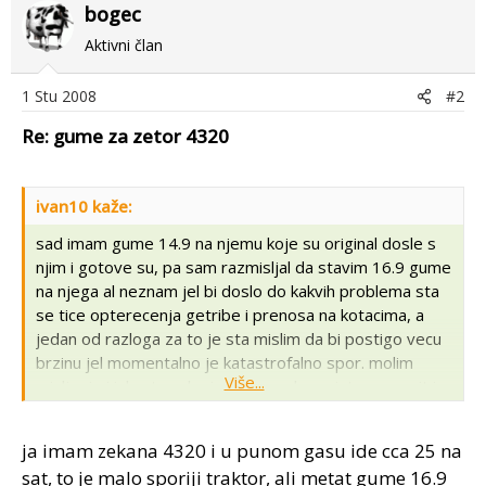
bogec
Aktivni član
1 Stu 2008
#2
Re: gume za zetor 4320
ivan10 kaže:
sad imam gume 14.9 na njemu koje su original dosle s
njim i gotove su, pa sam razmisljal da stavim 16.9 gume
na njega al neznam jel bi doslo do kakvih problema sta
se tice opterecenja getribe i prenosa na kotacima, a
jedan od razloga za to je sta mislim da bi postigo vecu
brzinu jel momentalno je katastrofalno spor. molim
Više...
misljenje i iskustva ako je neko probavo isto napravit i
sta se dogodilo u tom slucaju
ja imam zekana 4320 i u punom gasu ide cca 25 na
sat, to je malo sporiji traktor, ali metat gume 16.9