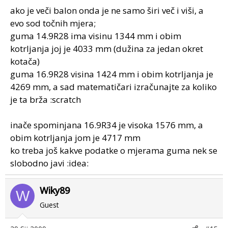
ako je veči balon onda je ne samo širi več i viši, a
evo sod točnih mjera;
guma 14.9R28 ima visinu 1344 mm i obim
kotrljanja joj je 4033 mm (dužina za jedan okret
kotača)
guma 16.9R28 visina 1424 mm i obim kotrljanja je
4269 mm, a sad matematičari izračunajte za koliko
je ta brža :scratch
inače spominjana 16.9R34 je visoka 1576 mm, a
obim kotrljanja jom je 4717 mm
ko treba još kakve podatke o mjerama guma nek se
slobodno javi :idea:
Wiky89
W
Guest