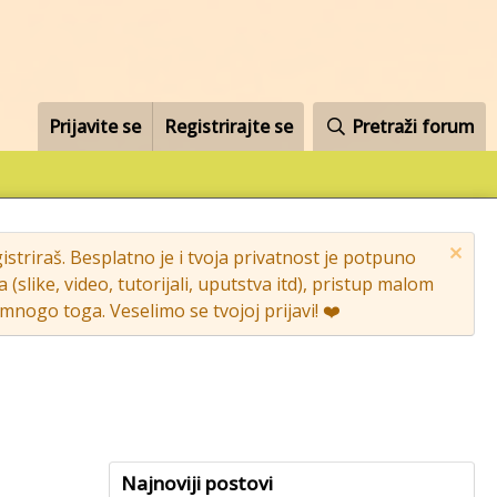
Prijavite se
Registrirajte se
Pretraži forum
striraš. Besplatno je i tvoja privatnost je potpuno
like, video, tutorijali, uputstva itd), pristup malom
nogo toga. Veselimo se tvojoj prijavi! ❤️
Najnoviji postovi