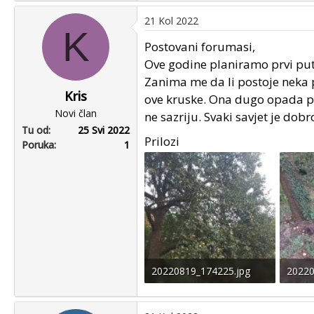
a
21 Kol 2022
c
K
t
Postovani forumasi,
i
Ove godine planiramo prvi put
o
Zanima me da li postoje neka p
n
Kris
ove kruske. Ona dugo opada pa
s
Novi član
:
ne sazriju. Svaki savjet je dob
Tu od
25 Svi 2022
Prilozi
Poruka
1
20220819_174225.jpg
20220
91.5 KB · Pregleda: 16
99.5 K