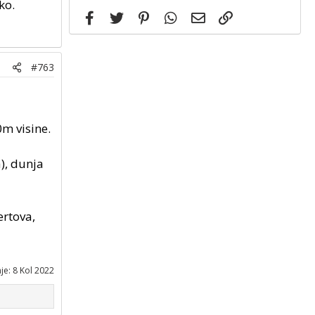
ko.
Facebook
Twitter
Pinterest
WhatsApp
Email
Link
#763
0m visine.
), dunja
ertova,
nje:
8 Kol 2022