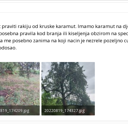
 praviti rakiju od kruske karamut. Imamo karamut na dj
osebna pravila kod branja ili kiseljenja obzirom na spec
 me posebno zanima na koji nacin je nezrele pozeljno c
rodosao.
819_174209.jpg
20220819_174327.jpg
B · Pregleda: 18
88.2 KB · Pregleda: 16