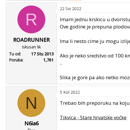
u
u
22 Svi 2022
p
m
R
o
p
Imam jednu krskicu u dvoristu.
k
r
Ove godine je prepuna plodova ali
r
v
e
o
ROADRUNNER
Ima li nesto cime ju mogu izlije
n
g
Iskusan lik
u
p
Tu od
17 Stu 2013
o
o
Ako je neko sredstvo od 100 k
Poruka
1,761
s
..
t
a
Slika je gore pa ako netko moz
5 Kol 2022
N
Trebao bih preporuku na koju 
Tikvica - Stare hrvatske voćke
N6ia6