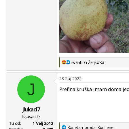
R
iwanho
i
ŽeljkoKa
e
a
23 Ruj 2022
c
J
t
Prefina kruška imam doma jedn
i
o
n
jlukaci7
s
Iskusan lik
:
Tu od
1 Velj 2012
R
Kapetan_broda_Kupljenec