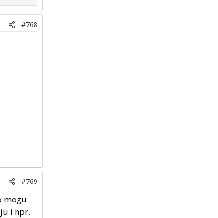
#768
#769
to mogu
ju i npr.