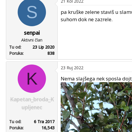
21 Kol 2022
S
pa kruške zelene staviš u slam
suhom dok ne zazrele.
senpai
Aktivni član
Tu od
23 Lip 2020
Poruka
838
23 Ruj 2022
K
Nema slajšega nek sposla dojti 
Kapetan_broda_K
upljenec
Tu od
6 Tra 2017
Poruka
16,543