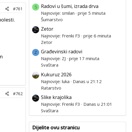
Radovi u šumi, izrada drva
S
#761
Najnovije: smilan
prije 5 minuta
olesti.
Šumarstvo
Zetor
Najnovije: Frenki F3
prije 6 minuta
Zetor
Građevinski radovi
Z
am
Najnovije: ZJ
prije 17 minuta
Svaštara
Kukuruz 2026
Najnovije: luka
Danas u 21:12
Ratarstvo
#762
Slike krajolika
Najnovije: Frenki F3
Danas u 21:01
Svaštara
Dijelite ovu stranicu