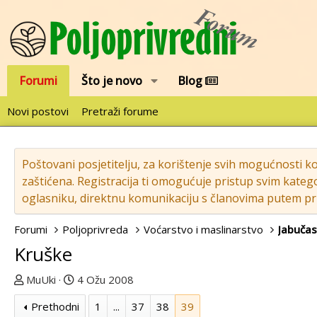
Forumi
Što je novo
Blog
Novi postovi
Pretraži forume
Poštovani posjetitelju, za korištenje svih mogućnosti k
zaštićena. Registracija ti omogućuje pristup svim katego
oglasniku, direktnu komunikaciju s članovima putem pri
Forumi
Poljoprivreda
Voćarstvo i maslinarstvo
Jabučas
Kruške
T
D
MuUki
4 Ožu 2008
e
a
Prethodni
1
...
37
38
39
m
t