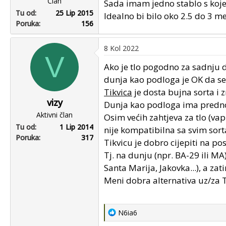
Član
Sada imam jedno stablo s koje
Tu od
25 Lip 2015
Idealno bi bilo oko 2.5 do 3 me
Poruka
156
8 Kol 2022
V
Ako je tlo pogodno za sadnju d
dunja kao podloga je OK da se
Tikvica
je dosta bujna sorta i 
vizy
Dunja kao podloga ima prednos
Aktivni član
Osim većih zahtjeva za tlo (va
Tu od
1 Lip 2014
nije kompatibilna sa svim sor
Poruka
317
Tikvicu je dobro cijepiti na p
Tj. na dunju (npr. BA-29 ili MA)
Santa Marija, Jakovka...), a zat
Meni dobra alternativa uz/za T
R
N6ia6
e