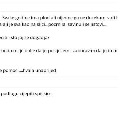
 Svake godine ima plod ali nijedne ga ne docekam radi b
 je sva kao na slici...pocrnila, savinuli se listovi....
citi i sto joj se dogadja?
n onda mi je bolje da ju posijecem i zaboravim da ju im
e pomoci....hvala unaprijed
podlogu cijepiti spickice