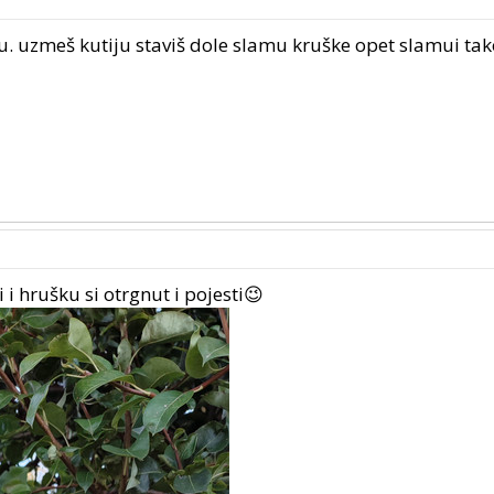
u. uzmeš kutiju staviš dole slamu kruške opet slamui tak
i hrušku si otrgnut i pojesti😉