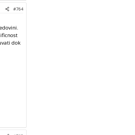
#764
edovini.
ificnost
uvati dok