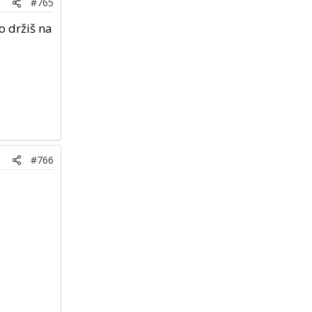
#765
o držiš na
#766