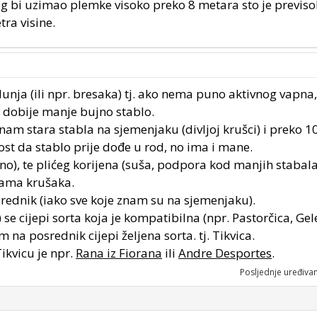
g bi uzimao plemke visoko preko 8 metara sto je previso
tra visine.
unja (ili npr. bresaka) tj. ako nema puno aktivnog vapna,
 dobije manje bujno stablo.
znam stara stabla na sjemenjaku (divljoj krušci) i preko 1
t da stablo prije dođe u rod, no ima i mane.
pno), te plićeg korijena (suša, podpora kod manjih stabala
tama krušaka.
osrednik (iako sve koje znam su na sjemenjaku).
 se cijepi sorta koja je kompatibilna (npr. Pastorčica, Gel
im na posrednik cijepi željena sorta. tj. Tikvica.
ikvicu je npr.
Rana iz Fiorana
ili
Andre Desportes
.
Posljednje uređiva