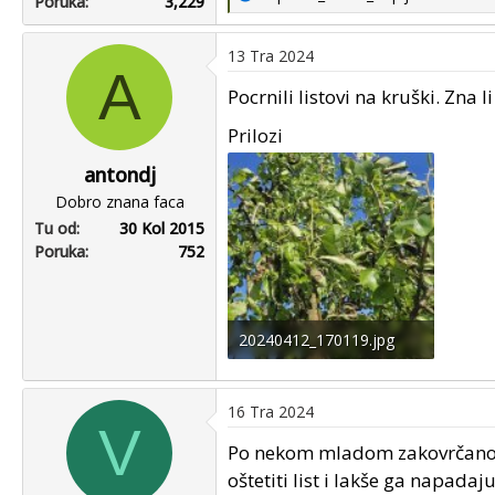
Poruka
3,229
e
a
13 Tra 2024
c
A
t
Pocrnili listovi na kruški. Zna 
i
o
Prilozi
n
antondj
s
Dobro znana faca
:
Tu od
30 Kol 2015
Poruka
752
20240412_170119.jpg
85.2 KB · Pregleda: 33
16 Tra 2024
V
Po nekom mladom zakovrčanom l
oštetiti list i lakše ga napadaj