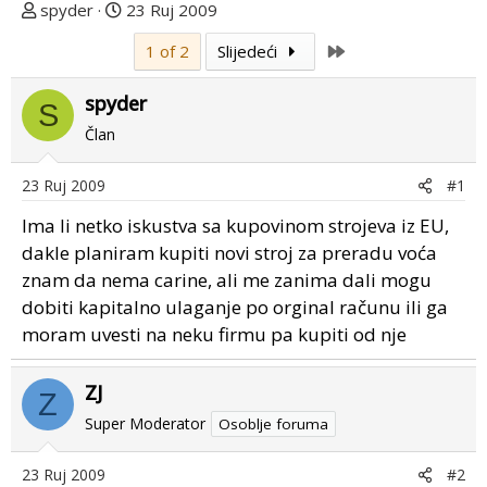
T
D
spyder
23 Ruj 2009
e
a
Last
1 of 2
Slijedeći
m
t
u
u
spyder
p
m
S
o
p
Član
k
r
r
v
23 Ruj 2009
#1
e
o
Ima li netko iskustva sa kupovinom strojeva iz EU,
n
g
u
p
dakle planiram kupiti novi stroj za preradu voća
o
o
znam da nema carine, ali me zanima dali mogu
s
dobiti kapitalno ulaganje po orginal računu ili ga
t
moram uvesti na neku firmu pa kupiti od nje
a
ZJ
Z
Super Moderator
Osoblje foruma
23 Ruj 2009
#2