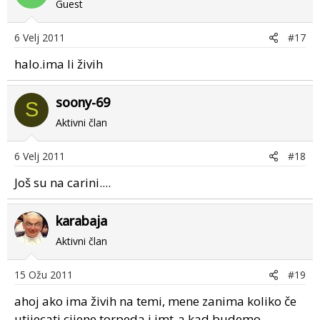
Guest
6 Velj 2011
#17
halo.ima li živih
soony-69
S
Aktivni član
6 Velj 2011
#18
Još su na carini....
karabaja
Aktivni član
15 Ožu 2011
#19
ahoj ako ima živih na temi, mene zanima koliko če
utijecati cijene torpeda i imt-a kad budemo