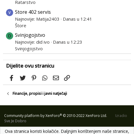
Ratarstvo
Store 402 servis
Najnovije: Matija2403
Danas u 12:41
Štore
Svinjogojstvo
D
Najnovije: did ivo
Danas u 12:23
Svinjogojstvo
Dijelite ovu stranicu
Facebook
Twitter
Pinterest
WhatsApp
Email
Link
Financije, propisi i javni natječaji
®
Community platform by XenForo
© 2010-2022 XenForo Ltd.
Izradio
Sve Je Dobro
Ova stranica koristi kolačiće. Daljnjim korištenjem naše stranice,