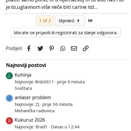
je to,uglavnom više neče biti carine itd...
Last
1 of 2
Slijedeći
Morate se prijaviti ili registrirati za slanje odgovora.
Facebook
Twitter
Pinterest
WhatsApp
Email
Link
Podijeli:
Najnoviji postovi
Kuhinja
L
Najnovije: llmb0611
prije 6 minuta
Svaštara
anlaser problem
Z
Najnovije: ZJ
prije 36 minuta
Mehanička radionica
Kukuruz 2026
B
Najnovije: Brad1
Danas u 12:44