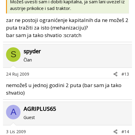
Možeš uvesti sam i dobiti kapitalna, ja sam lani uvezel iz
austrije prikolice i sad traktor.
zar ne postoji ogranićenje kapitalnih da ne možeš 2
puta tražiti za isto (mehanizaciju)?
bar sam ja tako shvatio :scratch
spyder
S
Član
24 Ruj 2009
#13
nemožeš u jednoj godini 2 puta (bar sam ja tako
shvatio)
AGRIPLUS65
A
Guest
3 Lis 2009
#14