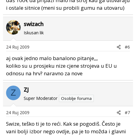
daš 100€ da pripazi malo na stroj kad ga utovaraju
i ostale sitnice (meni su probili gumu na utovaru)
swizach
Iskusan lik
24 Ruj 2009
#6
aj ovak jedno malo banalono pitanje,,,
koliko su u prosjeku nize cjene strojeva u EU u
odnosu na hrv? naravno za nove
ZJ
Z
Super Moderator
Osoblje foruma
24 Ruj 2009
#7
Swize, teško ti je to reći. Kak se pogodiš. Često je
vani bolji izbor nego ovdje, pa je to možda i glavni