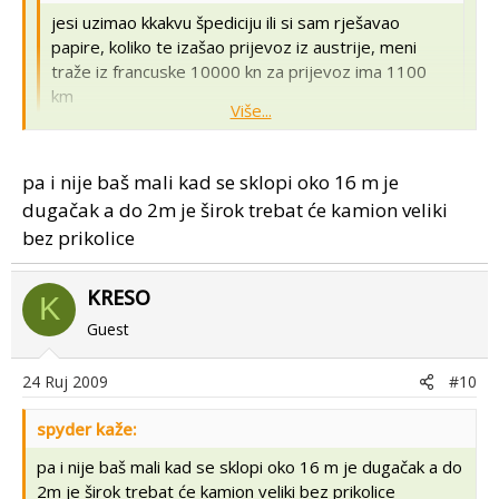
jesi uzimao kkakvu špediciju ili si sam rješavao
papire, koliko te izašao prijevoz iz austrije, meni
traže iz francuske 10000 kn za prijevoz ima 1100
km
Više...
to i nije puno novaca ovisi kakav stroj ako je neki mali
Više...
pa i nije baš mali kad se sklopi oko 16 m je
onda je previše novaca , još majstoru koji vozi daš 100€
dugačak a do 2m je širok trebat će kamion veliki
da pripazi malo na stroj kad ga utovaraju i ostale sitnice
(meni su probili gumu na utovaru)
bez prikolice
KRESO
K
Guest
24 Ruj 2009
#10
spyder kaže:
pa i nije baš mali kad se sklopi oko 16 m je dugačak a do
2m je širok trebat će kamion veliki bez prikolice