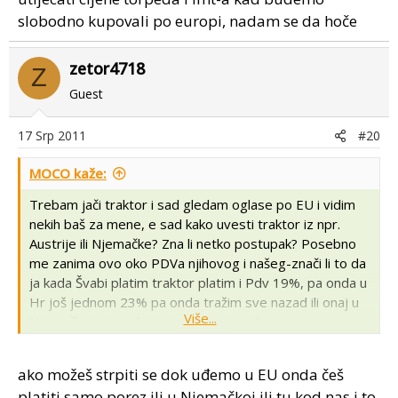
slobodno kupovali po europi, nadam se da hoče
zetor4718
Z
Guest
17 Srp 2011
#20
MOCO kaže:
Trebam jači traktor i sad gledam oglase po EU i vidim
nekih baš za mene, e sad kako uvesti traktor iz npr.
Austrije ili Njemačke? Zna li netko postupak? Posebno
me zanima ovo oko PDVa njihovog i našeg-znači li to da
ja kada Švabi platim traktor platim i Pdv 19%, pa onda u
Hr još jednom 23% pa onda tražim sve nazad ili onaj u
Više...
Njemačkoj ni ne platim jer ide u izvoz?
ako možeš strpiti se dok uđemo u EU onda češ
platiti samo porez ili u Njemačkoj ili tu kod nas i to