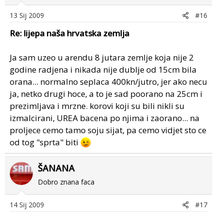
13 Sij 2009
#16
Re: lijepa naša hrvatska zemlja
Ja sam uzeo u arendu 8 jutara zemlje koja nije 2
godine radjena i nikada nije dublje od 15cm bila
orana... normalno seplaca 400kn/jutro, jer ako necu
ja, netko drugi hoce, a to je sad poorano na 25cm i
prezimljava i mrzne. korovi koji su bili nikli su
izmalcirani, UREA bacena po njima i zaorano... na
proljece cemo tamo soju sijat, pa cemo vidjet sto ce
od tog "sprta" biti
ŠANANA
Dobro znana faca
14 Sij 2009
#17