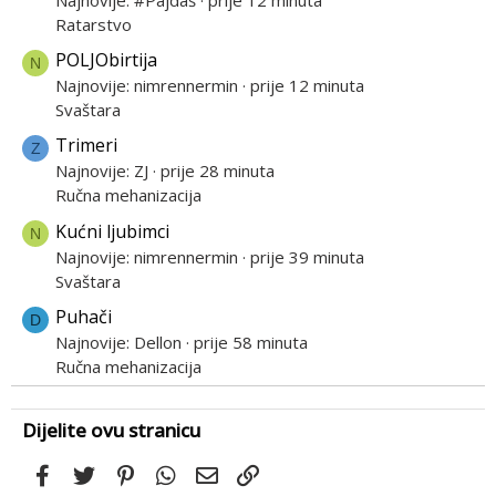
Najnovije: #Pajdaš
prije 12 minuta
Ratarstvo
POLJObirtija
N
Najnovije: nimrennermin
prije 12 minuta
Svaštara
Trimeri
Z
Najnovije: ZJ
prije 28 minuta
Ručna mehanizacija
Kućni ljubimci
N
Najnovije: nimrennermin
prije 39 minuta
Svaštara
Puhači
D
Najnovije: Dellon
prije 58 minuta
Ručna mehanizacija
Dijelite ovu stranicu
Facebook
Twitter
Pinterest
WhatsApp
Email
Link