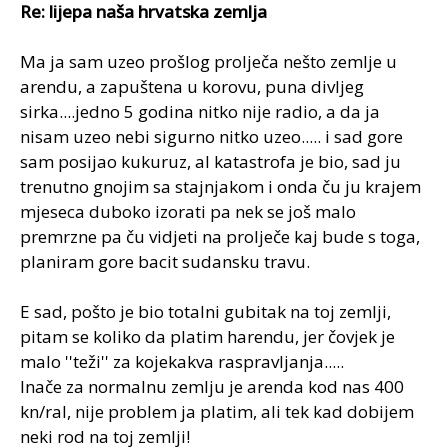
Re: lijepa naša hrvatska zemlja
Ma ja sam uzeo prošlog prolječa nešto zemlje u
arendu, a zapuštena u korovu, puna divljeg
sirka....jedno 5 godina nitko nije radio, a da ja
nisam uzeo nebi sigurno nitko uzeo..... i sad gore
sam posijao kukuruz, al katastrofa je bio, sad ju
trenutno gnojim sa stajnjakom i onda ču ju krajem
mjeseca duboko izorati pa nek se još malo
premrzne pa ču vidjeti na prolječe kaj bude s toga,
planiram gore bacit sudansku travu.
E sad, pošto je bio totalni gubitak na toj zemlji,
pitam se koliko da platim harendu, jer čovjek je
malo ''teži'' za kojekakva raspravljanja.....
Inače za normalnu zemlju je arenda kod nas 400
kn/ral, nije problem ja platim, ali tek kad dobijem
neki rod na toj zemlji!