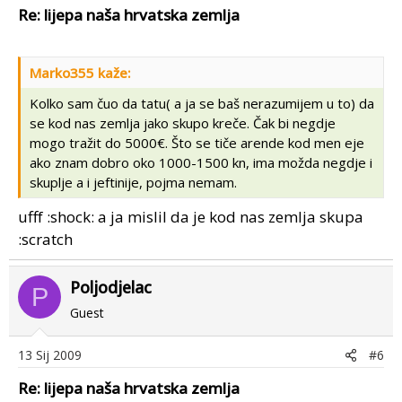
Re: lijepa naša hrvatska zemlja
Marko355 kaže:
Kolko sam čuo da tatu( a ja se baš nerazumijem u to) da
se kod nas zemlja jako skupo kreče. Čak bi negdje
mogo tražit do 5000€. Što se tiče arende kod men eje
ako znam dobro oko 1000-1500 kn, ima možda negdje i
skuplje a i jeftinije, pojma nemam.
ufff :shock: a ja mislil da je kod nas zemlja skupa
:scratch
Poljodjelac
P
Guest
13 Sij 2009
#6
Re: lijepa naša hrvatska zemlja