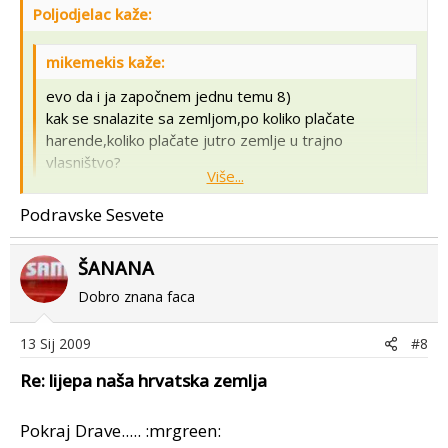
Poljodjelac kaže:
mikemekis kaže:
evo da i ja započnem jednu temu 8)
kak se snalazite sa zemljom,po koliko plačate
harende,koliko plačate jutro zemlje u trajno
vlasništvo?
Više...
ja sam nedavno kupio jednu parcelu za
Podravske Sesvete
Više...
3,500€,harende su kod nas od 400-800kuna
:scratch
A gdje je to "kod vas"
ŠANANA
Dobro znana faca
13 Sij 2009
#8
Re: lijepa naša hrvatska zemlja
Pokraj Drave..... :mrgreen: