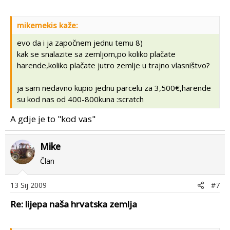
mikemekis kaže:
evo da i ja započnem jednu temu 8)
kak se snalazite sa zemljom,po koliko plačate
harende,koliko plačate jutro zemlje u trajno vlasništvo?
ja sam nedavno kupio jednu parcelu za 3,500€,harende
su kod nas od 400-800kuna :scratch
A gdje je to "kod vas"
Mike
Član
13 Sij 2009
#7
Re: lijepa naša hrvatska zemlja