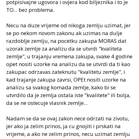
potpisivajne ugovora i ovjera kod biljeznika i to je
TO... bez problema.
Necu na duze vrijeme od nikoga zemlju uzimat, jer
se po nekom novom zakonu ak uzimas na dulje
razdoblje zemlju, na pocetku zakupa MORAS dat
uzorak zemlje za analizu da se utvrdi "kvaliteta
zemlje", u trajanju vremena zakupa, svake 4 godine
opet nositi uzorke na analizu da se utvrdi da ti kao
zakupac odrzavas zateknutu "kvalitetu zemlje", i
kad trajanje zakupa zavrsi, OPEt nositi uzorke na
analizu sa svakog komada zemlje, kako bi se
utvrdilo da je zemlja ostala iste "kvalitete" ili bolja,
da se ne ostecuje vlasnik zemlje...
Nadam se da se ovaj zakon nece odrzati na zivotu,
jer ako ja zelim prinos, ja cu gnojiti i prskati na
vrijeme, a ako ne zelim prinos, necu uzimat zemlju