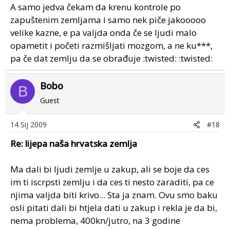
A samo jedva čekam da krenu kontrole po
zapuštenim zemljama i samo nek piče jakooooo
velike kazne, e pa valjda onda če se ljudi malo
opametit i početi razmišljati mozgom, a ne ku***,
pa če dat zemlju da se obrađuje :twisted: :twisted:
Bobo
B
Guest
14 Sij 2009
#18
Re: lijepa naša hrvatska zemlja
Ma dali bi ljudi zemlje u zakup, ali se boje da ces
im ti iscrpsti zemlju i da ces ti nesto zaraditi, pa ce
njima valjda biti krivo... Sta ja znam. Ovu smo baku
osli pitati dali bi htjela dati u zakup i rekla je da bi,
nema problema, 400kn/jutro, na 3 godine