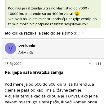
Kod nas je ral zemlje u trajno vlasništvo od 7000 -
10000 kn, a harende su po 400 kn za ral!
Sve ovisi na kojem mjestu i području, negdje zemlja do
zemlje može biti potpuno različitih svojstava! :roll:
eto kolika razlika, a selo do sela smo :!: :!: :!:
vedrankc
V
Aktivni član
13 Sij 2009
#11
Re: lijepa naša hrvatska zemlja
Kod mene je od 600 do 800 kn/ral za harendu, a
cijena je pala od kad ima Državne zemlje.
A cijena zemlje kad se kupuje je 1€/hvat, ako je na
nekom mjestu gdje tebi paše, ili veći komad onda