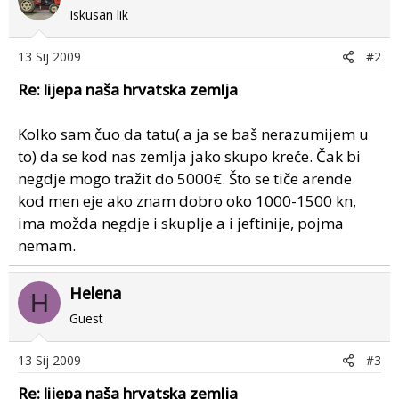
Iskusan lik
13 Sij 2009
#2
Re: lijepa naša hrvatska zemlja
Kolko sam čuo da tatu( a ja se baš nerazumijem u
to) da se kod nas zemlja jako skupo kreče. Čak bi
negdje mogo tražit do 5000€. Što se tiče arende
kod men eje ako znam dobro oko 1000-1500 kn,
ima možda negdje i skuplje a i jeftinije, pojma
nemam.
Helena
H
Guest
13 Sij 2009
#3
Re: lijepa naša hrvatska zemlja