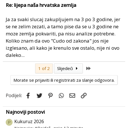
Re: lijepa naša hrvatska zemlja
Ja za svaki slucaj zakupljujem na 3 po 3 godine, jer
se ne zelim zezati, a tamo pise da se u 3 godine ne
moze zemlja pokvariti, pa nisu analize potrebne.
Koliko znam da ovo "Cudo od zakona" jos nije
izglesano, ali kako je krenulo sve ostalo, nije ni ovo
daleko...
Last
1 of 2
Slijedeći
Morate se prijaviti ili registrirati za slanje odgovora.
Facebook
Twitter
Pinterest
WhatsApp
Email
Link
Podijeli:
Najnoviji postovi
Kukuruz 2026
P