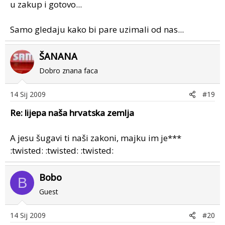
u zakup i gotovo...
Samo gledaju kako bi pare uzimali od nas...
ŠANANA
Dobro znana faca
14 Sij 2009
#19
Re: lijepa naša hrvatska zemlja
A jesu šugavi ti naši zakoni, majku im je***
:twisted: :twisted: :twisted:
Bobo
B
Guest
14 Sij 2009
#20