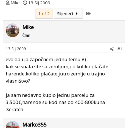
T
D
Mike
13 Sij 2009
e
a
Last
1 of 2
Slijedeći
m
t
u
u
Mike
p
m
o
p
Član
k
r
r
v
13 Sij 2009
#1
e
o
evo da i ja započnem jednu temu 8)
n
g
u
p
kak se snalazite sa zemljom,po koliko plačate
o
o
harende,koliko plačate jutro zemlje u trajno
s
vlasništvo?
t
a
ja sam nedavno kupio jednu parcelu za
3,500€,harende su kod nas od 400-800kuna
:scratch
Marko355