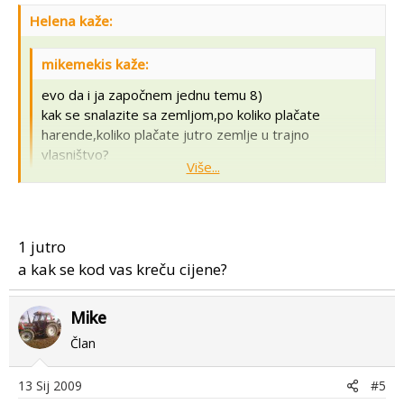
Helena kaže:
mikemekis kaže:
evo da i ja započnem jednu temu 8)
kak se snalazite sa zemljom,po koliko plačate
harende,koliko plačate jutro zemlje u trajno
vlasništvo?
Više...
ja sam nedavno kupio jednu parcelu za
Više...
3,500€,harende su kod nas od 400-800kuna
:scratch
A kolika je ta parcela?
1 jutro
a kak se kod vas kreču cijene?
Mike
Član
13 Sij 2009
#5