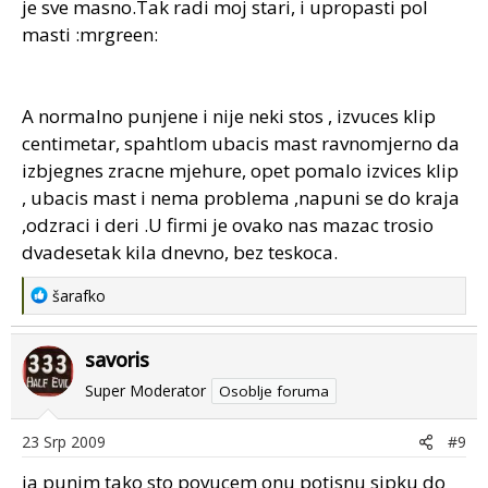
je sve masno.Tak radi moj stari, i upropasti pol
masti :mrgreen:
A normalno punjene i nije neki stos , izvuces klip
centimetar, spahtlom ubacis mast ravnomjerno da
izbjegnes zracne mjehure, opet pomalo izvices klip
, ubacis mast i nema problema ,napuni se do kraja
,odzraci i deri .U firmi je ovako nas mazac trosio
dvadesetak kila dnevno, bez teskoca.
R
šarafko
e
a
savoris
c
t
Super Moderator
Osoblje foruma
i
o
23 Srp 2009
#9
n
s
ja punim tako sto povucem onu potisnu sipku do