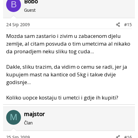
Bobo
B
Guest
24 Srp 2009
#15
Mozda sam zastario i zivim u zabacenom djelu
zemlje, al citam posvuda o tim umetcima al nikako
da pronadjem neku sliku tog cuda...
Dakle, sliku trazim, da vidim o cemu se radi, jer ja
kupujem mast na kantice od 5kg i takve dvije
godisnje...
Koliko uopce kostaju ti umetci i gdje ih kupiti?
majstor
M
Član
25 Srp 2009
#16