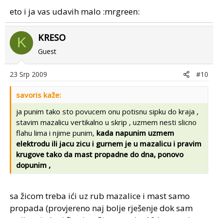
eto i ja vas udavih malo :mrgreen:
KRESO
K
Guest
23 Srp 2009
#10
savoris kaže:
ja punim tako sto povucem onu potisnu sipku do kraja ,
stavim mazalicu vertikalno u skrip , uzmem nesti slicno
flahu lima i njime punim,
kada napunim uzmem
elektrodu ili jacu zicu i gurnem je u mazalicu i pravim
krugove tako da mast propadne do dna, ponovo
dopunim ,
sa žicom treba ići uz rub mazalice i mast samo
propada (provjereno naj bolje rješenje dok sam