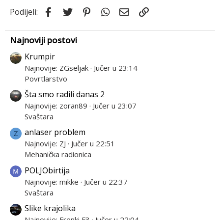
o
Facebook
Twitter
Pinterest
WhatsApp
Email
Link
Podijeli:
n
s
:
Najnoviji postovi
Krumpir
Najnovije: ZGseljak
Jučer u 23:14
Povrtlarstvo
Šta smo radili danas 2
Najnovije: zoran89
Jučer u 23:07
Svaštara
anlaser problem
Z
Najnovije: ZJ
Jučer u 22:51
Mehanička radionica
POLJObirtija
Najnovije: mikke
Jučer u 22:37
Svaštara
Slike krajolika
Najnovije: Frenki F3
Jučer u 22:04