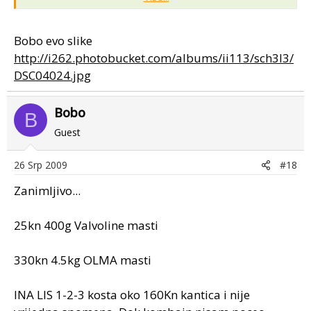
Koliko uopce kostaju ti umetci i gdje ih kupiti?
Bobo evo slike
http://i262.photobucket.com/albums/ii113/sch3l3/
DSC04024.jpg
Bobo
B
Guest
26 Srp 2009
#18
Zanimljivo...
25kn 400g Valvoline masti
330kn 4.5kg OLMA masti
INA LIS 1-2-3 kosta oko 160Kn kantica i nije