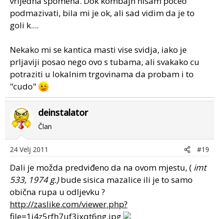
vrijedna spomena. Dok kombajn nisam poceo
podmazivati, bila mi je ok, ali sad vidim da je to
goli k....
Nekako mi se kantica masti vise svidja, iako je
prljaviji posao nego ovo s tubama, ali svakako cu
potraziti u lokalnim trgovinama da probam i to
"cudo"
deinstalator
Član
24 Velj 2011
#19
Dali je možda predviđeno da na ovom mjestu, (
imt
533, 1974 g.)
bude sisica mazalice ili je to samo
obična rupa u odljevku ?
http://zaslike.com/viewer.php?
file=1j4z5rfh7uf3jxqt6ng.jpg