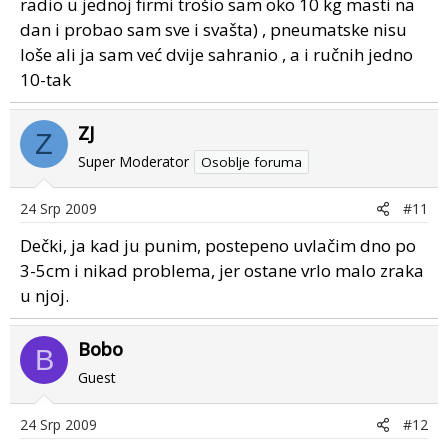
radio u jednoj firmi trošio sam oko 10 kg masti na
dan i probao sam sve i svašta) , pneumatske nisu
loše ali ja sam već dvije sahranio , a i ručnih jedno
10-tak
ZJ
Z
Super Moderator
Osoblje foruma
24 Srp 2009
#11
Dečki, ja kad ju punim, postepeno uvlačim dno po
3-5cm i nikad problema, jer ostane vrlo malo zraka
u njoj.
Bobo
B
Guest
24 Srp 2009
#12