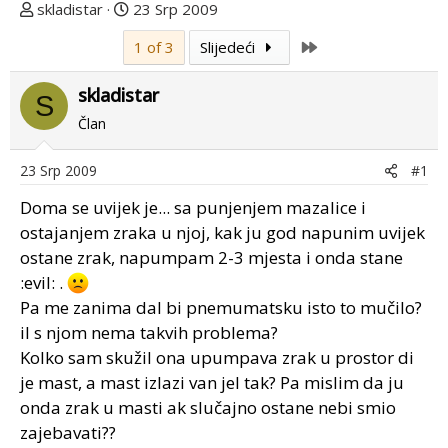
T
D
skladistar
23 Srp 2009
e
a
Last
1 of 3
Slijedeći
m
t
u
u
skladistar
p
m
S
o
p
Član
k
r
r
v
23 Srp 2009
#1
e
o
Doma se uvijek je... sa punjenjem mazalice i
n
g
u
p
ostajanjem zraka u njoj, kak ju god napunim uvijek
o
o
ostane zrak, napumpam 2-3 mjesta i onda stane
s
:evil: .
t
Pa me zanima dal bi pnemumatsku isto to mučilo?
a
il s njom nema takvih problema?
Kolko sam skužil ona upumpava zrak u prostor di
je mast, a mast izlazi van jel tak? Pa mislim da ju
onda zrak u masti ak slučajno ostane nebi smio
zajebavati??