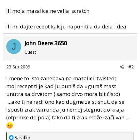
Ili moja mazalica ne valja :scratch
Ili mi dajte recept kak ju napuniti a da dela :idea:
John Deere 3650
J
Guest
23 Srp 2009
#2
i mene to isto zahebava na mazalici :twisted:
moj recept ti je kad ju puniš da uguraš mast
unutra sa drvetom ( samo drvo mora bit čisto)
....ako ti ne radi ono kao dugme za stisnut, da se
ispusti zrak van onda ju nemoj stegnut do kraja
(otprilike do pola) tako da ti zrak može izači van...
R
šarafko