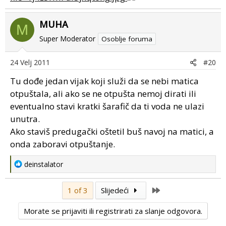
MUHA
M
Super Moderator
Osoblje foruma
24 Velj 2011
#20
Tu dođe jedan vijak koji služi da se nebi matica
otpuštala, ali ako se ne otpušta nemoj dirati ili
eventualno stavi kratki šarafič da ti voda ne ulazi
unutra.
Ako staviš predugački oštetil buš navoj na matici, a
onda zaboravi otpuštanje.
R
deinstalator
e
a
Last
1 of 3
Slijedeći
c
t
Morate se prijaviti ili registrirati za slanje odgovora.
i