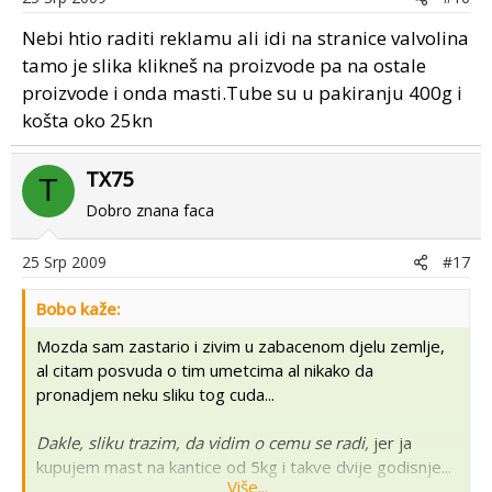
Nebi htio raditi reklamu ali idi na stranice valvolina
tamo je slika klikneš na proizvode pa na ostale
proizvode i onda masti.Tube su u pakiranju 400g i
košta oko 25kn
TX75
T
Dobro znana faca
25 Srp 2009
#17
Bobo kaže:
Mozda sam zastario i zivim u zabacenom djelu zemlje,
al citam posvuda o tim umetcima al nikako da
pronadjem neku sliku tog cuda...
Dakle, sliku trazim, da vidim o cemu se radi,
jer ja
kupujem mast na kantice od 5kg i takve dvije godisnje...
Više...