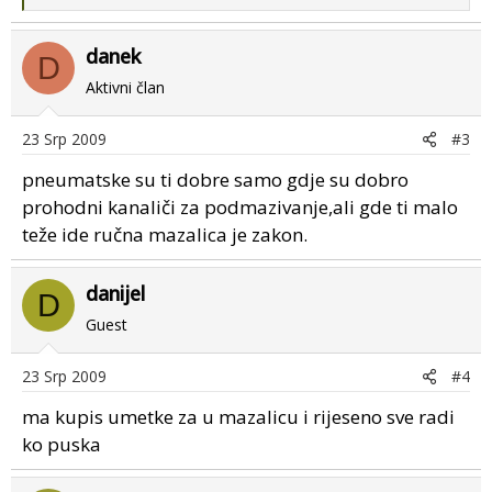
e
a
danek
c
D
t
Aktivni član
i
o
23 Srp 2009
#3
n
s
pneumatske su ti dobre samo gdje su dobro
:
prohodni kanaliči za podmazivanje,ali gde ti malo
teže ide ručna mazalica je zakon.
danijel
D
Guest
23 Srp 2009
#4
ma kupis umetke za u mazalicu i rijeseno sve radi
ko puska