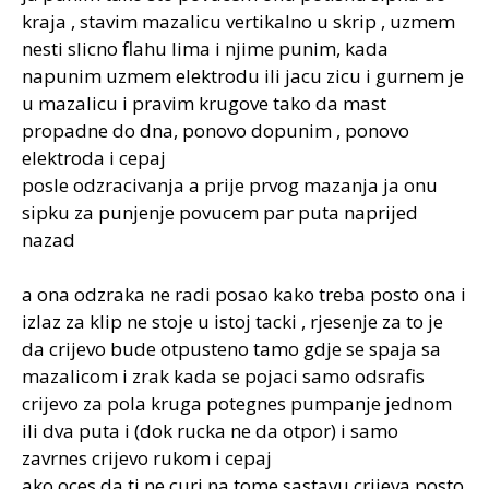
:
kraja , stavim mazalicu vertikalno u skrip , uzmem
nesti slicno flahu lima i njime punim, kada
napunim uzmem elektrodu ili jacu zicu i gurnem je
u mazalicu i pravim krugove tako da mast
propadne do dna, ponovo dopunim , ponovo
elektroda i cepaj
posle odzracivanja a prije prvog mazanja ja onu
sipku za punjenje povucem par puta naprijed
nazad
a ona odzraka ne radi posao kako treba posto ona i
izlaz za klip ne stoje u istoj tacki , rjesenje za to je
da crijevo bude otpusteno tamo gdje se spaja sa
mazalicom i zrak kada se pojaci samo odsrafis
crijevo za pola kruga potegnes pumpanje jednom
ili dva puta i (dok rucka ne da otpor) i samo
zavrnes crijevo rukom i cepaj
ako oces da ti ne curi na tome sastavu crijeva posto