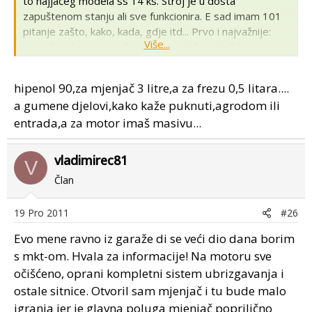
to najjačeg modela ss 14 ks. Stroj je u dosta
zapuštenom stanju ali sve funkcionira. E sad imam 101
pitanje zašto, kako, kada, gdje itd... Prvo i najvažnije:
Više...
koje ulje ide u mjenjač i prijenos od freze? Gdje nabaviti
gumene djelove: manžete mjenjača, kvačila i one
gumene držače za haubu? Tolko za sad, sutra ga
hipenol 90,za mjenjač 3 litre,a za frezu 0,5 litara....
kompletnog perem pa budem videl kaj još treba složiti.
a gumene djelovi,kako kaže puknuti,agrodom ili
entrada,a za motor imaš masivu...
vladimirec81
V
Član
19 Pro 2011
#26
Evo mene ravno iz garaže di se veći dio dana borim
s mkt-om. Hvala za informacije! Na motoru sve
očišćeno, oprani kompletni sistem ubrizgavanja i
ostale sitnice. Otvoril sam mjenjač i tu bude malo
igranja jer je glavna poluga mjenjač poprilično