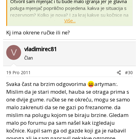
Otvoril sam mjenjač i tu bude malo igranja jer je glavna
poluga mjenjač poprilično pojedena. kakva je situacija s
rezervnom? Kolko je nova? I za kraj kakve su kočnice na
Više...
stroju s obzirom da ih nemam? Prema konstrukciji
pretpostavljam da su pojasne izvan kućišta? Teška je
Kj ima okrene ručke ili ne?
mrcina ko sam vrag . Onaj mali od 8 ks je igračka prema
ovom. :mrgreen:
vladimirec81
V
Član
19 Pro 2011
#30
Svaka čast na brzim odgovorima
artyman:.
Mislim da je stari model, hauba se otraga prima s
one dvije gume. ručke se ne okreću, mogu se samo
malo zakrenuti da se ne gazi po frezanome. da
mislim na polugu kojom se biraju brzine. Gledam
malo po forumu pa sam našel kak izgledaju
kočnice. Kupil sam ga od gazde koji ga je nabavil
novoga ali je sam napravil nekakve ogromne