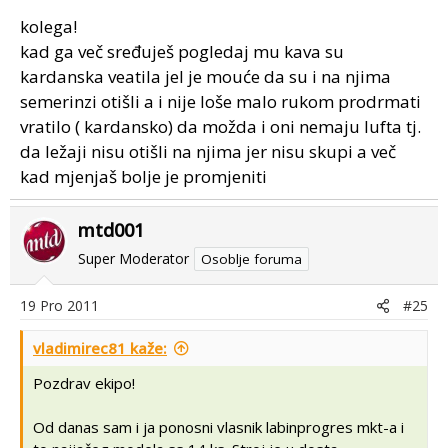
gumene držače za haubu? Tolko za sad, sutra ga
kolega!
kompletnog perem pa budem videl kaj još treba složiti.
kad ga več sređuješ pogledaj mu kava su
kardanska veatila jel je mouće da su i na njima
semerinzi otišli a i nije loše malo rukom prodrmati
vratilo ( kardansko) da možda i oni nemaju lufta tj.
da ležaji nisu otišli na njima jer nisu skupi a več
kad mjenjaš bolje je promjeniti
mtd001
Super Moderator
Osoblje foruma
19 Pro 2011
#25
vladimirec81 kaže:
Pozdrav ekipo!
Od danas sam i ja ponosni vlasnik labinprogres mkt-a i