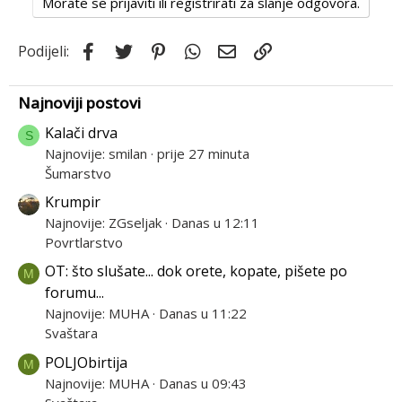
Morate se prijaviti ili registrirati za slanje odgovora.
Facebook
Twitter
Pinterest
WhatsApp
Email
Link
Podijeli:
Najnoviji postovi
Kalači drva
S
Najnovije: smilan
prije 27 minuta
Šumarstvo
Krumpir
Najnovije: ZGseljak
Danas u 12:11
Povrtlarstvo
OT: što slušate... dok orete, kopate, pišete po
M
forumu...
Najnovije: MUHA
Danas u 11:22
Svaštara
POLJObirtija
M
Najnovije: MUHA
Danas u 09:43