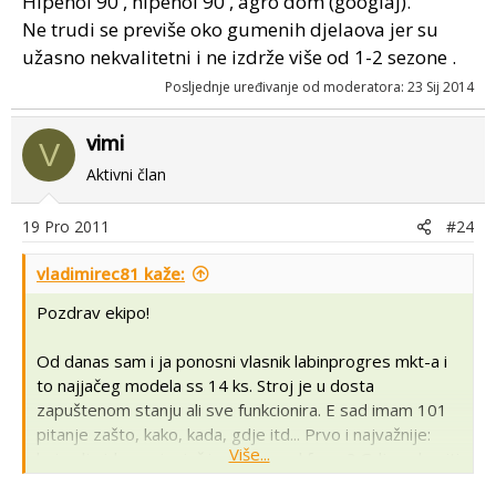
HIpenol 90 , hipenol 90 , agro dom (googlaj).
Ne trudi se previše oko gumenih djelaova jer su
užasno nekvalitetni i ne izdrže više od 1-2 sezone .
Posljednje uređivanje od moderatora:
23 Sij 2014
vimi
V
Aktivni član
19 Pro 2011
#24
vladimirec81 kaže:
Pozdrav ekipo!
Od danas sam i ja ponosni vlasnik labinprogres mkt-a i
to najjačeg modela ss 14 ks. Stroj je u dosta
zapuštenom stanju ali sve funkcionira. E sad imam 101
pitanje zašto, kako, kada, gdje itd... Prvo i najvažnije:
Više...
koje ulje ide u mjenjač i prijenos od freze? Gdje nabaviti
gumene djelove: manžete mjenjača, kvačila i one