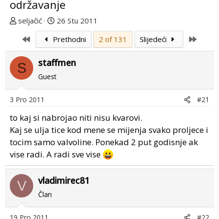
održavanje
T
D
seljačić
26 Stu 2011
e
a
First
Last
Prethodni
2 of 131
Slijedeći
m
t
u
u
staffmen
p
m
S
o
p
Guest
k
r
r
v
3 Pro 2011
#21
e
o
to kaj si nabrojao niti nisu kvarovi.
n
g
u
p
Kaj se ulja tice kod mene se mijenja svako proljece i
o
o
tocim samo valvoline. Ponekad 2 put godisnje ak
s
vise radi. A radi sve vise
t
a
vladimirec81
V
Član
19 Pro 2011
#22