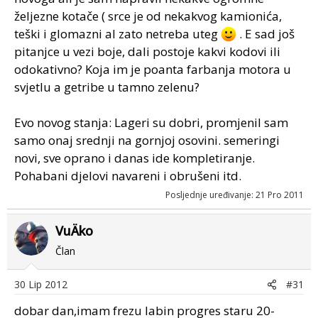
željezne kotače ( srce je od nekakvog kamionića,
teški i glomazni al zato netreba uteg
. E sad još
pitanjce u vezi boje, dali postoje kakvi kodovi ili
odokativno? Koja im je poanta farbanja motora u
svjetlu a getribe u tamno zelenu?
Evo novog stanja: Lageri su dobri, promjenil sam
samo onaj srednji na gornjoj osovini. semeringi
novi, sve oprano i danas ide kompletiranje.
Pohabani djelovi navareni i obrušeni itd.
Posljednje uređivanje:
21 Pro 2011
VuÄko
Član
30 Lip 2012
#31
dobar dan,imam frezu labin progres staru 20-