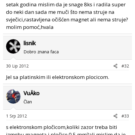
setak godina mislim da je snage 8ks i radila super
do neki dan sada me muči što nema struje na
svječici,rastavljena očišćen magnet ali nema struje?
molim pomoć,hvala
lisnik
Dobro znana faca
30 Lip 2012
#32
Jel sa platinskim ili elektronskom plocicom.
VuÄko
Član
1 Srp 2012
#33
s elektronskom pločicom,koliki zazor treba biti
izmebu magneta i pločice 0,5 mm?ali mislim da je