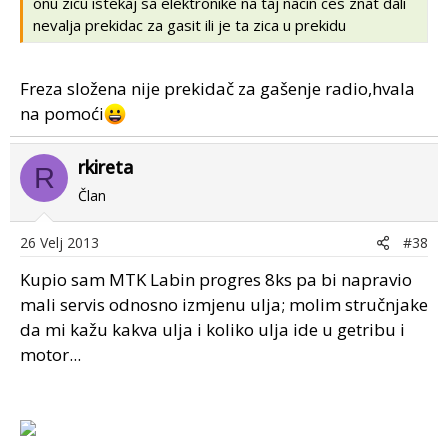
onu zicu istekaj sa elektronike na taj nacin ces znat dali
nevalja prekidac za gasit ili je ta zica u prekidu
Freza složena nije prekidač za gašenje radio,hvala
na pomoći
rkireta
R
Član
26 Velj 2013
#38
Kupio sam MTK Labin progres 8ks pa bi napravio
mali servis odnosno izmjenu ulja; molim stručnjake
da mi kažu kakva ulja i koliko ulja ide u getribu i
motor...