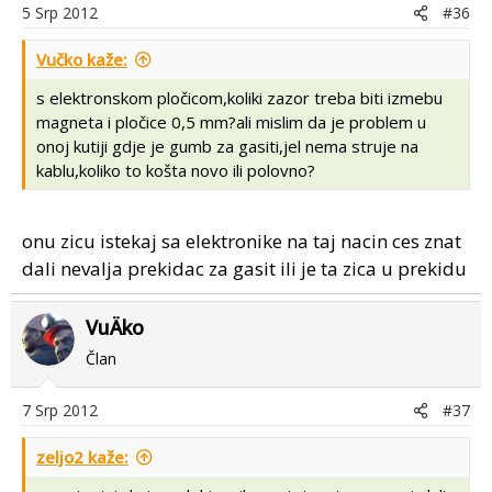
5 Srp 2012
#36
Vučko kaže:
s elektronskom pločicom,koliki zazor treba biti izmebu
magneta i pločice 0,5 mm?ali mislim da je problem u
onoj kutiji gdje je gumb za gasiti,jel nema struje na
kablu,koliko to košta novo ili polovno?
onu zicu istekaj sa elektronike na taj nacin ces znat
dali nevalja prekidac za gasit ili je ta zica u prekidu
VuÄko
Član
7 Srp 2012
#37
zeljo2 kaže: