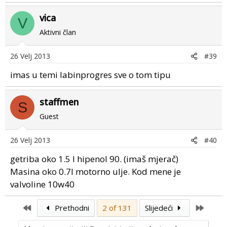
vica
V
Aktivni član
26 Velj 2013
#39
imas u temi labinprogres sve o tom tipu
staffmen
S
Guest
26 Velj 2013
#40
getriba oko 1.5 l hipenol 90. (imaš mjerač)
Masina oko 0.7l motorno ulje. Kod mene je
valvoline 10w40
First
Last
Prethodni
2 of 131
Slijedeći