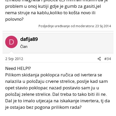
problem u onoj kutiji gdje je gumb za gasiti,jel
nema struje na kablu,koliko to košta novo ili
polovno?
Posljednje uređivanje od moderatora:
23 Sij 2014
dafija89
D
Član
2 Srp 2012
#34
Need HELP!?
Pilikom skidanja poklopca ručica od ivertera se
nalazila u položaju crvene strelice, poslje kad sam
opet stavio poklopac nazad postavio sam ju u
položaj zelene strelice. Dal treba to tako biti ili ne.
Dal je to imalo utjecaja na iskakanje invertera, tj da
je ostajao bez pogona prilikom rada?