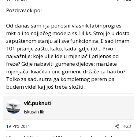
Pozdrav ekipo!
Od danas sam i ja ponosni vlasnik labinprogres
mkt-a i to najjačeg modela ss 14 ks. Stroj je u dosta
zapuštenom stanju ali sve funkcionira. E sad imam
101 pitanje zašto, kako, kada, gdje itd... Prvo i
najvažnije: koje ulje ide u mjenjač i prijenos od
freze? Gdje nabaviti gumene djelove: manžete
mjenjača, kvačila i one gumene držače za haubu?
Tolko za sad, sutra ga kompletnog perem pa
budem videl kaj još treba složiti.
vlč.puknuti
Iskusan lik
19 Pro 2011
#23