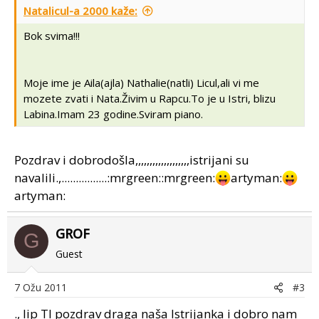
Natalicul-a 2000 kaže:
Bok svima!!!
Moje ime je Aila(ajla) Nathalie(natli) Licul,ali vi me
mozete zvati i Nata.Živim u Rapcu.To je u Istri, blizu
Labina.Imam 23 godine.Sviram piano.
Pozdrav i dobrodošla,,,,,,,,,,,,,,,,,,,istrijani su
navalili.,................:mrgreen::mrgreen:
artyman:
artyman:
GROF
G
Guest
7 Ožu 2011
#3
., lip TI pozdrav draga naša Istrijanka i dobro nam