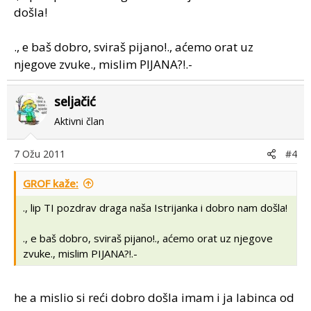
došla!
., e baš dobro, sviraš pijano!., aćemo orat uz
njegove zvuke., mislim PIJANA?!.-
seljačić
Aktivni član
7 Ožu 2011
#4
GROF kaže:
., lip TI pozdrav draga naša Istrijanka i dobro nam došla!
., e baš dobro, sviraš pijano!., aćemo orat uz njegove
zvuke., mislim PIJANA?!.-
he a mislio si reći dobro došla imam i ja labinca od