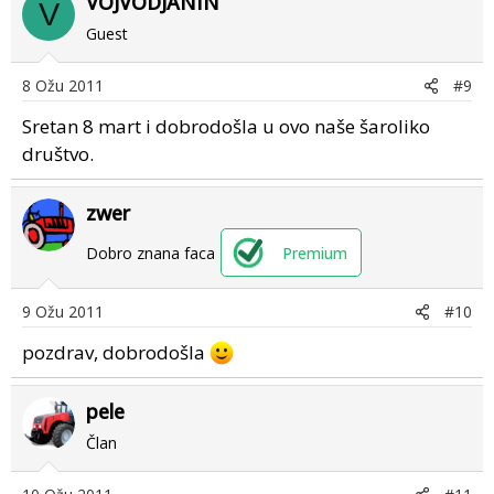
VOJVODJANIN
V
Guest
8 Ožu 2011
#9
Sretan 8 mart i dobrodošla u ovo naše šaroliko
društvo.
zwer
Dobro znana faca
Premium
9 Ožu 2011
#10
pozdrav, dobrodošla
pele
Član