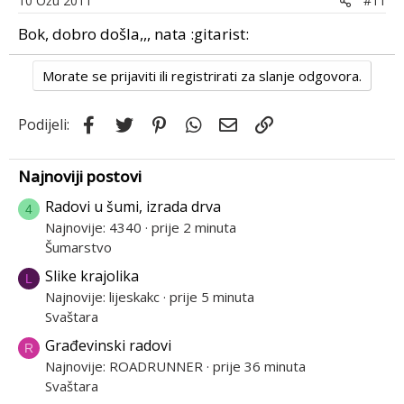
10 Ožu 2011
#11
Bok, dobro došla,,, nata :gitarist:
Morate se prijaviti ili registrirati za slanje odgovora.
Facebook
Twitter
Pinterest
WhatsApp
Email
Link
Podijeli:
Najnoviji postovi
Radovi u šumi, izrada drva
4
Najnovije: 4340
prije 2 minuta
Šumarstvo
Slike krajolika
L
Najnovije: lijeskakc
prije 5 minuta
Svaštara
Građevinski radovi
R
Najnovije: ROADRUNNER
prije 36 minuta
Svaštara