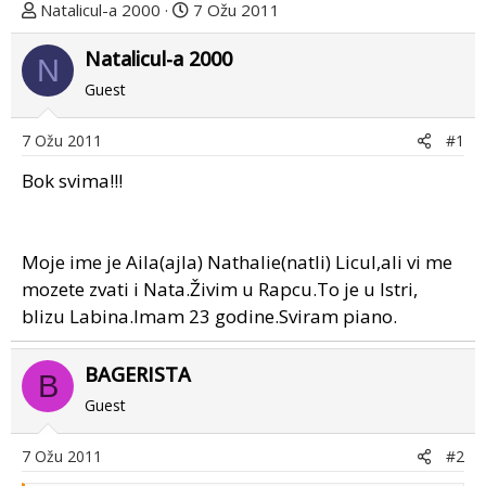
T
D
Natalicul-a 2000
7 Ožu 2011
e
a
m
Natalicul-a 2000
t
N
u
u
Guest
p
m
o
p
7 Ožu 2011
#1
k
r
r
v
Bok svima!!!
e
o
n
g
u
p
Moje ime je Aila(ajla) Nathalie(natli) Licul,ali vi me
o
o
mozete zvati i Nata.Živim u Rapcu.To je u Istri,
s
blizu Labina.Imam 23 godine.Sviram piano.
t
a
BAGERISTA
B
Guest
7 Ožu 2011
#2