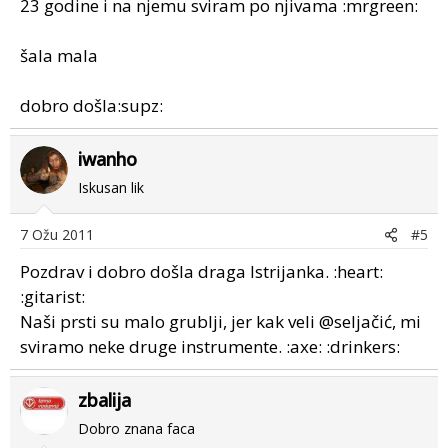
23 godine i na njemu sviram po njivama :mrgreen:
šala mala
dobro došla:supz:
iwanho
Iskusan lik
7 Ožu 2011
#5
Pozdrav i dobro došla draga Istrijanka. :heart:
:gitarist:
Naši prsti su malo grublji, jer kak veli @seljačić, mi
sviramo neke druge instrumente. :axe: :drinkers:
zbalija
Dobro znana faca