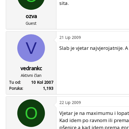
sita.
ozva
Guest
21 Lip 2009
V
Slab je vjetar najvjerojatnije. 
vedrankc
Aktivni član
Tu od
10 Kol 2007
Poruka
1,193
22 Lip 2009
O
Vjetar je na maximumu i lopati
Kad idem po ravnom ili prema 
pšenice a kad idem prema gore s