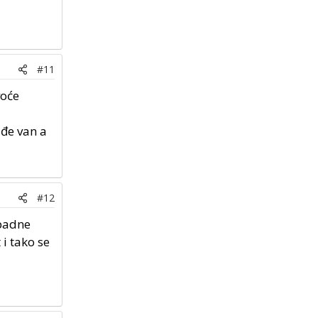
#11
voće
iđe van a
#12
 padne
 i tako se