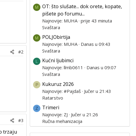
OT: što slušate... dok orete, kopate,
M
pišete po forumu...
Najnovije: MUHA
prije 43 minuta
Svaštara
POLJObirtija
M
Najnovije: MUHA
Danas u 09:43
Svaštara
#2
Kućni ljubimci
L
Najnovije: llmb0611
Danas u 09:07
Svaštara
Kukuruz 2026
P
Najnovije: #Pajdaš
Jučer u 21:43
Ratarstvo
Trimeri
Z
Najnovije: ZJ
Jučer u 21:26
#3
Ručna mehanizacija
o trzaju