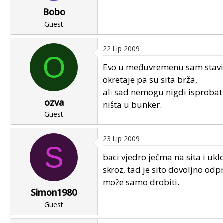
Bobo
Guest
22 Lip 2009
O
Evo u međuvremenu sam stavio 
okretaje pa su sita brža,
ali sad nemogu nigdi isprobat k
ozva
ništa u bunker.
Guest
23 Lip 2009
S
baci vjedro ječma na sita i ukl
skroz, tad je sito dovoljno odpr
može samo drobiti.
Simon1980
Guest