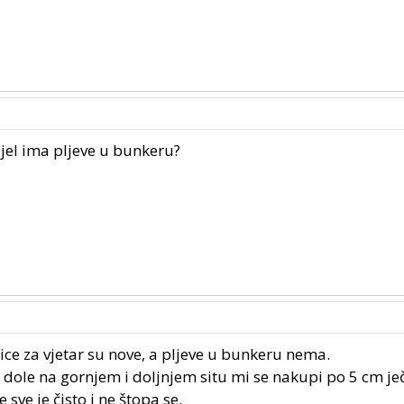
A jel ima pljeve u bunkeru?
ce za vjetar su nove, a pljeve u bunkeru nema.
dole na gornjem i doljnjem situ mi se nakupi po 5 cm ječ
ve je čisto i ne štopa se.