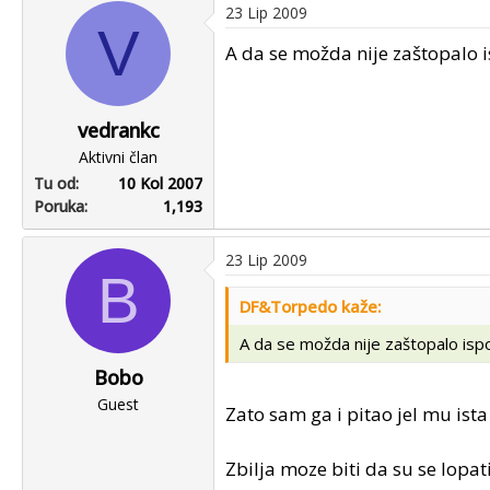
23 Lip 2009
V
A da se možda nije zaštopalo i
vedrankc
Aktivni član
Tu od
10 Kol 2007
Poruka
1,193
23 Lip 2009
B
DF&Torpedo kaže:
A da se možda nije zaštopalo ispo
Bobo
Guest
Zato sam ga i pitao jel mu ista 
Zbilja moze biti da su se lopat