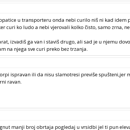
 lopatice u transporteru onda nebi curilo niš ni kad idem
er curi ko ludo a nebi vjerovali kolko čisto, samo zrna, n
arat, izvadiš ga van i staviš drugo, ali sad je u njemu dov
am na njega sve curi preko bez trzanja.
korpi ispravan ili da nisu slamotresi previše spušteni,jer
rni ravan.
ut manji broj obrtaja pogledaj u vrsidbi jel ti pun elev