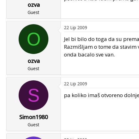
ozva
Guest
22 Lip 2009
O
Jel bi bilo do toga da su pre
Razmišljam o tome da stavim ve
onda bacalo sve van.
ozva
Guest
22 Lip 2009
S
pa koliko imaš otvoreno dolnje
Simon1980
Guest