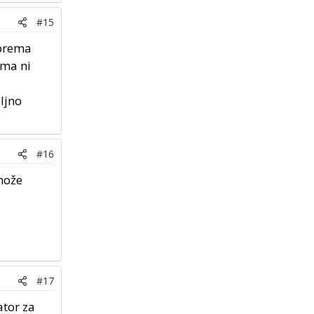
#15
 prema
ema ni
oljno
#16
 može
#17
ator za