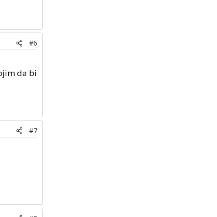
#6
ojim da bi
#7