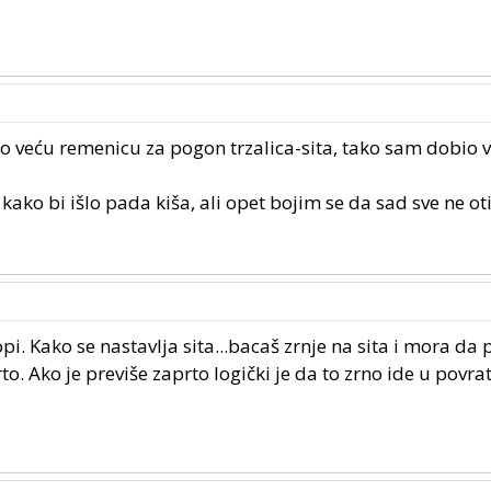
veću remenicu za pogon trzalica-sita, tako sam dobio 
ako bi išlo pada kiša, ali opet bojim se da sad sve ne ot
opi. Kako se nastavlja sita...bacaš zrnje na sita i mora da
to. Ako je previše zaprto logički je da to zrno ide u povrat