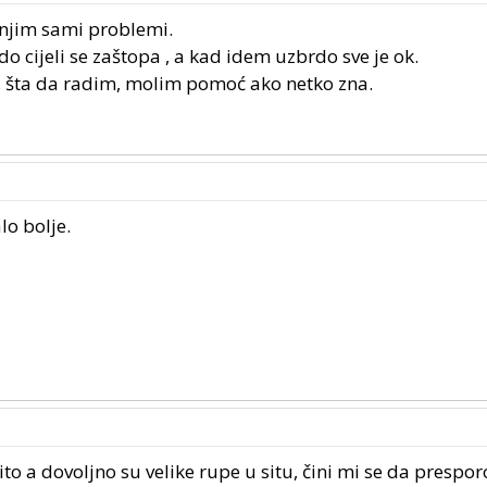
jim sami problemi.
o cijeli se zaštopa , a kad idem uzbrdo sve je ok.
i, šta da radim, molim pomoć ako netko zna.
lo bolje.
ito a dovoljno su velike rupe u situ, čini mi se da prespor