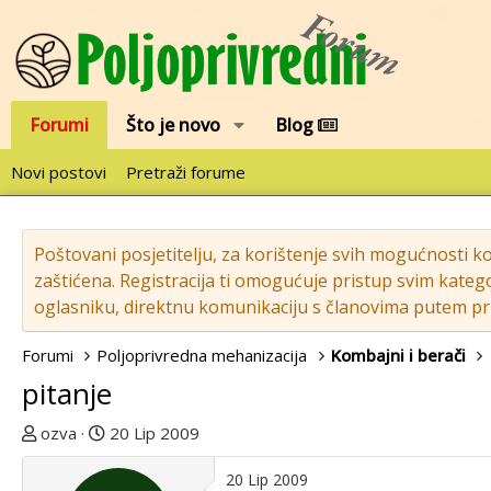
Forumi
Što je novo
Blog
Novi postovi
Pretraži forume
Poštovani posjetitelju, za korištenje svih mogućnosti k
zaštićena. Registracija ti omogućuje pristup svim katego
oglasniku, direktnu komunikaciju s članovima putem pri
Forumi
Poljoprivredna mehanizacija
Kombajni i berači
pitanje
T
D
ozva
20 Lip 2009
e
a
m
t
20 Lip 2009