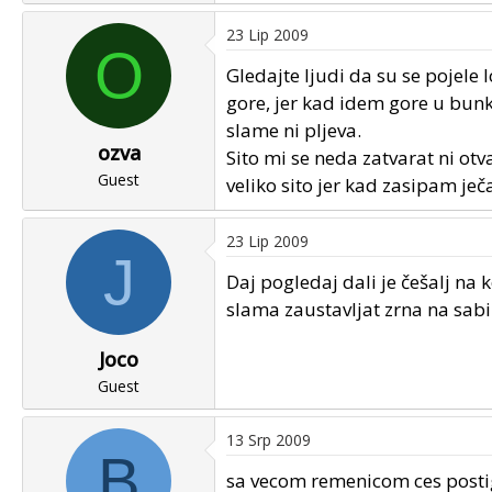
23 Lip 2009
O
Gledajte ljudi da su se pojele
gore, jer kad idem gore u bunk
slame ni pljeva.
ozva
Sito mi se neda zatvarat ni otv
Guest
veliko sito jer kad zasipam ječ
23 Lip 2009
J
Daj pogledaj dali je češalj na 
slama zaustavljat zrna na sabi
Joco
Guest
13 Srp 2009
B
sa vecom remenicom ces postign