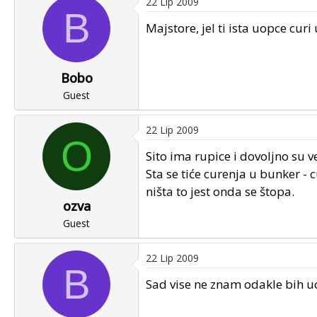
22 Lip 2009
B
Majstore, jel ti ista uopce cu
Bobo
Guest
22 Lip 2009
O
Sito ima rupice i dovoljno su v
Sta se tiće curenja u bunker -
ništa to jest onda se štopa.
ozva
Guest
22 Lip 2009
B
Sad vise ne znam odakle bih u