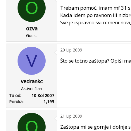
O
u
u
Trebam pomoć, imam mf 31 sn
p
m
Kada idem po ravnom ili nizbrd
o
p
Sve je ispravno svi remeni nov
k
r
ozva
r
v
e
Guest
o
n
g
u
p
20 Lip 2009
V
o
o
Što se točno zaštopa? Opiši ma
s
t
a
vedrankc
Aktivni član
Tu od
10 Kol 2007
Poruka
1,193
21 Lip 2009
O
Zaštopa mi se gornje i dolnje s