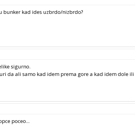
ri u bunker kad ides uzbrdo/nizbrdo?
elike sigurno.
 curi da ali samo kad idem prema gore a kad idem dole ili
opce poceo...