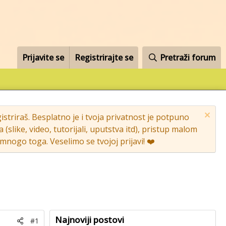
Prijavite se
Registrirajte se
Pretraži forum
striraš. Besplatno je i tvoja privatnost je potpuno
like, video, tutorijali, uputstva itd), pristup malom
nogo toga. Veselimo se tvojoj prijavi! ❤️
Najnoviji postovi
#1