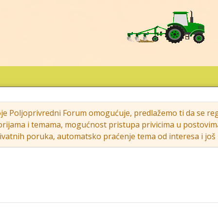
oje Poljoprivredni Forum omogućuje, predlažemo ti da se regi
rijama i temama, mogućnost pristupa privicima u postovima (s
vatnih poruka, automatsko praćenje tema od interesa i još m