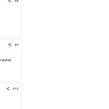
#8
#9
 ravno
#10