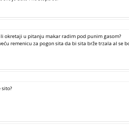
mali okretaji u pitanju makar radim pod punim gasom?
ću remenicu za pogon sita da bi sita brže trzala al se b
 sito?