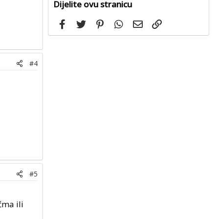
Dijelite ovu stranicu
Facebook
Twitter
Pinterest
WhatsApp
Email
Link
#4
#5
ma ili