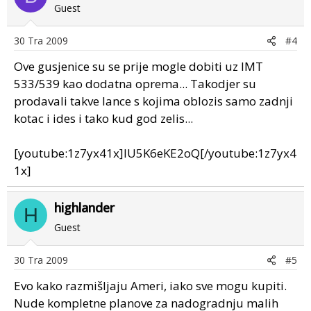
Guest
30 Tra 2009
#4
Ove gusjenice su se prije mogle dobiti uz IMT
533/539 kao dodatna oprema... Takodjer su
prodavali takve lance s kojima oblozis samo zadnji
kotac i ides i tako kud god zelis...
[youtube:1z7yx41x]lU5K6eKE2oQ[/youtube:1z7yx4
1x]
highlander
H
Guest
30 Tra 2009
#5
Evo kako razmišljaju Ameri, iako sve mogu kupiti.
Nude kompletne planove za nadogradnju malih