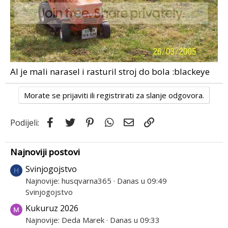
Al je mali narasel i rasturil stroj do bola :blackeye
Morate se prijaviti ili registrirati za slanje odgovora.
Facebook
Twitter
Pinterest
WhatsApp
Email
Link
Podijeli:
Najnoviji postovi
Svinjogojstvo
H
Najnovije: husqvarna365
Danas u 09:49
Svinjogojstvo
Kukuruz 2026
Najnovije: Deda Marek
Danas u 09:33