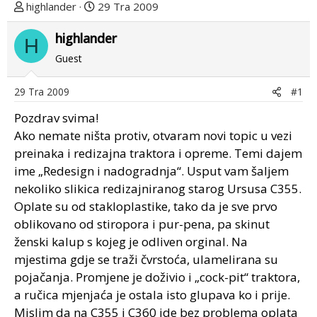
T
D
highlander
29 Tra 2009
e
a
m
highlander
t
H
u
u
Guest
p
m
o
p
29 Tra 2009
#1
k
r
r
v
Pozdrav svima!
e
o
Ako nemate ništa protiv, otvaram novi topic u vezi
n
g
preinaka i redizajna traktora i opreme. Temi dajem
u
p
ime „Redesign i nadogradnja“. Usput vam šaljem
o
o
nekoliko slikica redizajniranog starog Ursusa C355.
s
Oplate su od stakloplastike, tako da je sve prvo
t
oblikovano od stiropora i pur-pena, pa skinut
a
ženski kalup s kojeg je odliven orginal. Na
mjestima gdje se traži čvrstoća, ulamelirana su
pojačanja. Promjene je doživio i „cock-pit“ traktora,
a ručica mjenjaća je ostala isto glupava ko i prije.
Mislim da na C355 i C360 ide bez problema oplata