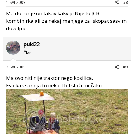
1 Svi 2009
#8
Ma dobar je on takav kakv je.Nije to JCB
kombinirka,ali za nekaj manjega za iskopat sasvim
dovoljno.
puki22
Član
2 Svi 2009
#9
Ma ovo niti nije traktor nego kosilica.
Evo kak sam ja to nekad bil složil nečaku.