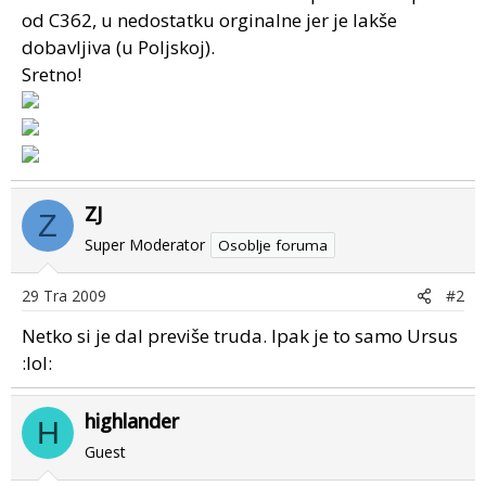
od C362, u nedostatku orginalne jer je lakše
dobavljiva (u Poljskoj).
Sretno!
ZJ
Z
Super Moderator
Osoblje foruma
29 Tra 2009
#2
Netko si je dal previše truda. Ipak je to samo Ursus
:lol:
highlander
H
Guest