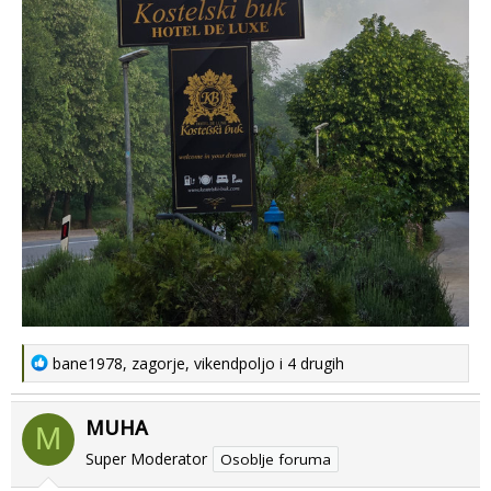
R
bane1978
,
zagorje
,
vikendpoljo
i 4 drugih
e
a
MUHA
c
M
t
Super Moderator
Osoblje foruma
i