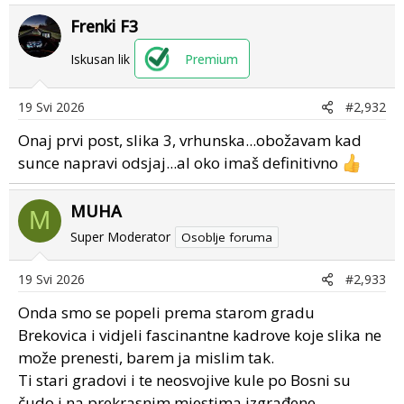
a
Frenki F3
c
t
Iskusan lik
Premium
i
o
n
19 Svi 2026
#2,932
s
Onaj prvi post, slika 3, vrhunska...obožavam kad
:
sunce napravi odsjaj...al oko imaš definitivno
MUHA
M
Super Moderator
Osoblje foruma
19 Svi 2026
#2,933
Onda smo se popeli prema starom gradu
Brekovica i vidjeli fascinantne kadrove koje slika ne
može prenesti, barem ja mislim tak.
Ti stari gradovi i te neosvojive kule po Bosni su
čudo i na prekrasnim mjestima izgrađene.