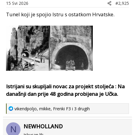
o
15 Svi 2026
#2,925
n
s
Tunel koji je spojio Istru s ostatkom Hrvatske.
:
Istrijani su skupljali novac za projekt stoljeća : Na
današnji dan prije 48 godina probijena je Učka.​
R
vikendpoljo
,
mikke
,
Frenki F3
i 3 drugih
e
a
NEWHOLLAND
c
N
t
Iskusan lik