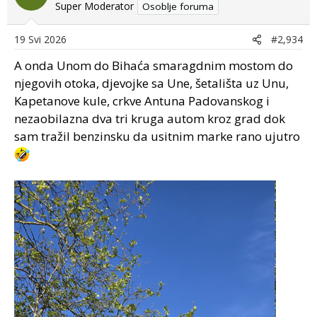
t
Super Moderator
Osoblje foruma
i
o
19 Svi 2026
#2,934
n
s
A onda Unom do Bihaća smaragdnim mostom do
:
njegovih otoka, djevojke sa Une, šetališta uz Unu,
Kapetanove kule, crkve Antuna Padovanskog i
nezaobilazna dva tri kruga autom kroz grad dok
sam tražil benzinsku da usitnim marke rano ujutro