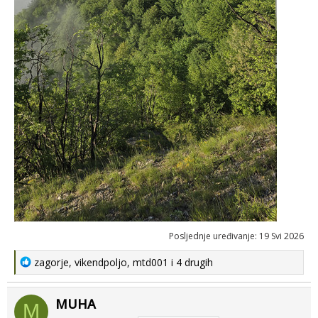
Posljednje uređivanje:
19 Svi 2026
R
zagorje
,
vikendpoljo
,
mtd001
i 4 drugih
e
a
MUHA
c
M