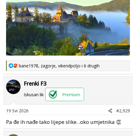
R
bane1978
,
zagorje
,
vikendpoljo
i 6 drugih
e
a
Frenki F3
c
t
Iskusan lik
Premium
i
o
n
19 Svi 2026
#2,929
s
Pa đe ih nađe tako lijepe slike...oko umjetnika 👏
: