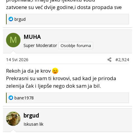
zatvoene su već dvije godine,i dosta propada sve
R
brgud
e
a
MUHA
c
M
t
Super Moderator
Osoblje foruma
i
o
14 Svi 2026
#2,924
n
s
Rekoh ja da je krov
:
Prekrasni su vam ti krovovi, sad kad je priroda
zelenija čak i ljepše nego dok sam ja bil.
R
bane1978
e
a
brgud
c
t
Iskusan lik
i