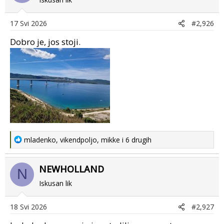
i
o
17 Svi 2026
#2,926
n
s
Dobro je, jos stoji.
:
R
mladenko
,
vikendpoljo
,
mikke
i 6 drugih
e
a
NEWHOLLAND
c
N
t
Iskusan lik
i
o
18 Svi 2026
#2,927
n
s