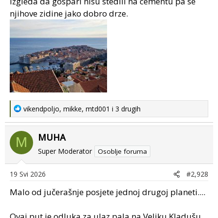
Izgleda da gospari nisu stedili na cementu pa se
:
njihove zidine jako dobro drze.
R
vikendpoljo
,
mikke
,
mtd001
i 3 drugih
e
a
MUHA
c
M
t
Super Moderator
Osoblje foruma
i
o
19 Svi 2026
#2,928
n
s
Malo od jučerašnje posjete jednoj drugoj planeti....
:
Ovaj put je odluka za ulaz pala na Veliku Kladušu