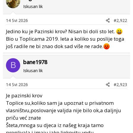
Iskusan lik
14 Svi 2026
#2,922
Jedino ku je Pazinski krov? Nisan bi doli sto let.
Bio u Toplicama 2019. leta a koliko su poslije toga
još radile ne bi znao dok sad više ne rade.
bane1978
B
Iskusan lik
14 Svi 2026
#2,923
Je pazinski krov
Toplice su,koliko sam ja upoznat u privatnom
vlasništvu,poslovanje valjda nije bilo ok,a daljnju
priču već znate
Šteta,mnoga su djeca iz našeg kraja tamo
proplivala,i imaju jako ljekovitu vodu