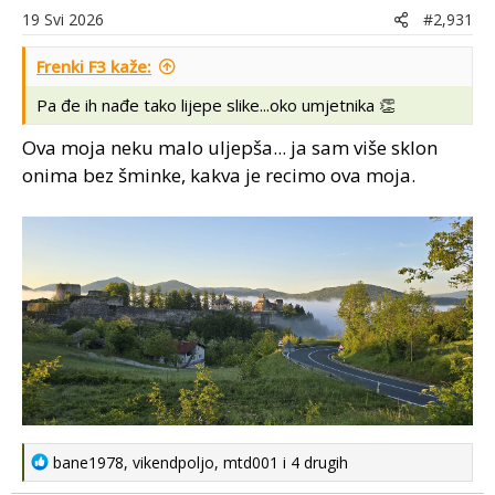
o
19 Svi 2026
#2,931
n
s
Frenki F3 kaže:
:
Pa đe ih nađe tako lijepe slike...oko umjetnika 👏
Ova moja neku malo uljepša... ja sam više sklon
onima bez šminke, kakva je recimo ova moja.
R
bane1978
,
vikendpoljo
,
mtd001
i 4 drugih
e