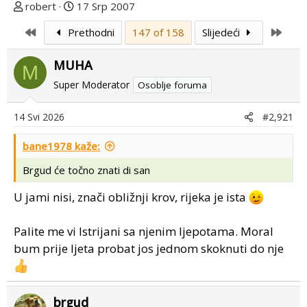
T
D
robert
17 Srp 2007
e
a
First
Last
Prethodni
147 of 158
Slijedeći
m
t
u
u
MUHA
p
m
M
o
p
Super Moderator
Osoblje foruma
k
r
r
v
14 Svi 2026
#2,921
e
o
n
g
bane1978 kaže:
u
p
Brgud će točno znati di san
o
o
s
U jami nisi, znači obližnji krov, rijeka je ista
t
a
Palite me vi Istrijani sa njenim ljepotama. Moral
bum prije ljeta probat jos jednom skoknuti do nje
brgud