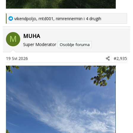
R
vikendpoljo
,
mtd001
,
nimrennermin
i 4 drugih
e
a
MUHA
c
M
t
Super Moderator
Osoblje foruma
i
o
19 Svi 2026
#2,935
n
s
: