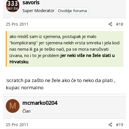
savoris
Super Moderator
Osoblje foruma
25 Pro 2011
#18
ako misliš sam iz sjemena, postupak je malo
"kompliciraniji" jer sjemena nekih vrsta smreka i jela kod
nas nema ili ga je teško naći, pa se mora naručivati
izvana, no i to je problem
jer neki više ne žele slati u
Hrvatsku
.
:scratch pa zašto ne žele ako će to neko da plati ,
kupac normalno
mcmarko0204
M
Član
25 Pro 2011
#19