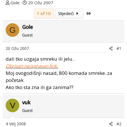
T
D
Gole
20 Ožu 2007
e
a
Last
1 of 10
Slijedeći
m
t
u
u
Gole
p
m
G
o
p
Guest
k
r
r
v
20 Ožu 2007
#1
e
o
dali tko uzgaja smreku ili jelu..
n
g
u
p
Obrisan neispravan link.
o
o
Moj ovogodišnji nasad, 800 komada smreke..za
s
početak
t
Ako tko sta zna ili ga zanima??
a
vuk
V
Guest
4 Velj 2008
#2