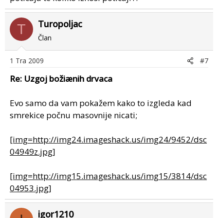
Turopoljac
T
Član
1 Tra 2009
#7
Re: Uzgoj božiænih drvaca
Evo samo da vam pokažem kako to izgleda kad
smrekice počnu masovnije nicati;
[img=http://img24.imageshack.us/img24/9452/dsc
04949z.jpg]
[img=http://img15.imageshack.us/img15/3814/dsc
04953.jpg]
igor1210