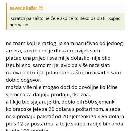
savoris kaže:
:scratch pa zašto ne žele ako će to neko da plati , kupac
normalno
ne znam koji je razlog. ja sam naručivao od jednog
amera, uredno mi je dolazilo. uvijek sam
plaćao unaprijed i sve mi je dolazilo. nije bilo
izgubljeno. samo mi je javio da više neće slati
na ova područja. pitao sam zašto, no nikad nisam
dobio odgovor.
možda više nije mogao doći do dovoljne količine
sjemena za daljnju prodaju, tko zna.
a lik je bio sjajan, jeftin, dobio bih 500 sjemenki
koloradske jele za 20 dolara s poštarinom, a sada
neki prodaju paketić od 20 sjemenki za 4,95 dolara
plus 12 za poštarinu, a to je skupo. radije bih onda
kupio 100 sadnica.