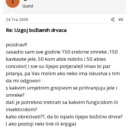
I
Guest
24 Tra 2009
#8
Re: Uzgoj božiænih drvaca
pozdrav!!
zasadio sam ove godine 150 srebrne smreke ,150
kavkaske jele, 50 kom abie nobilis i 50 abies
concolor( i sve su lijepo potjerale)! imao bi par
pitanja, pa Vas molim ako neko ima iskustva s tim
da mi odgovori :
s kakvim umjetnim gnojivom se prihranjuju jele i
smreke?
dali je potrebno tretirati sa kakvim fungicidom ili
insekticidom?
kako obrezivati??, da bi ispalo lijepo božićno drvce?
( ako postoji neki link ili knjiga)