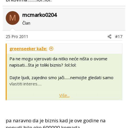
mcmarko0204
M
Član
25 Pro 2011
#17
greenseeker kaže:
Pa ne mogu vjerovati da nitko neće ništa o ovome
napisati....šta je toliki biznis? :lol::lol:
Dajte ljudi, zajedno smo jači.......nemojte gledati samo
vlastiti interes.....
Više...
Hej Mrki..dobra ti je ova fotka s brkovima.......:lol::lol:
pa naravno da je biznis kad je ove godine na
ponudi bilo oko 600000 komada.