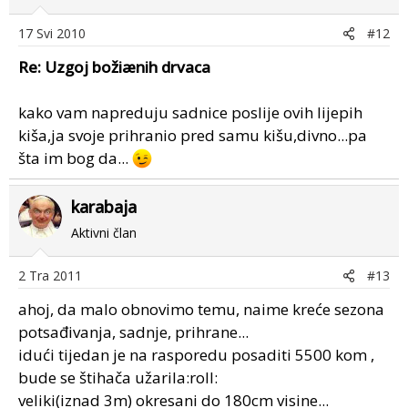
17 Svi 2010
#12
Re: Uzgoj božiænih drvaca
kako vam napreduju sadnice poslije ovih lijepih
kiša,ja svoje prihranio pred samu kišu,divno...pa
šta im bog da...
karabaja
Aktivni član
2 Tra 2011
#13
ahoj, da malo obnovimo temu, naime kreće sezona
potsađivanja, sadnje, prihrane...
idući tijedan je na rasporedu posaditi 5500 kom ,
bude se štihača užarila:roll:
veliki(iznad 3m) okresani do 180cm visine...