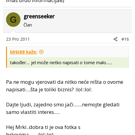
imas brdo informacija8)
greenseeker
G
Član
23 Pro 2011
#16
Mrki88 kaže:
također.... jel može netko napisati o tome malo.......
Pa ne mogu vjerovati da nitko neće ništa o ovome
napisati....šta je toliki biznis? :lol::lol:
Dajte ljudi, zajedno smo jači.......nemojte gledati
samo vlastiti interes.....
Hej Mrki..dobra ti je ova fotka s
brkovima.......:lol::lol: