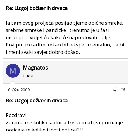
Re: Uzgoj božiænih drvaca
Ja sam ovog proljeća posijao sjeme obične smreke,
srebrne smreke i pančićke , trenutno je u fazi
nicanja .... vidjet ću kako će napredovati dalje.
Prvi put to radim, rekao bih eksperimentalno, pa bi
i meni svaki savjet dobro došao.
Magnatos
M
Guest
16 Ožu 2009
#6
Re: Uzgoj božiænih drvaca
Pozdrav!
Zanima me koliko sadnica treba imati za primanje
poticaja te koliko iznosi poticaj???