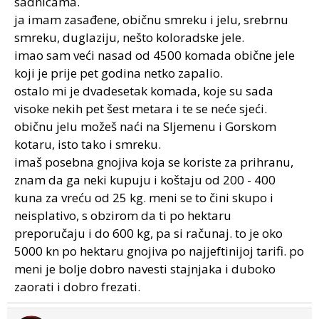
sadnicama.
ja imam zasađene, običnu smreku i jelu, srebrnu
smreku, duglaziju, nešto koloradske jele.
imao sam veći nasad od 4500 komada obične jele
koji je prije pet godina netko zapalio.
ostalo mi je dvadesetak komada, koje su sada
visoke nekih pet šest metara i te se neće sjeći.
običnu jelu možeš naći na Sljemenu i Gorskom
kotaru, isto tako i smreku.
imaš posebna gnojiva koja se koriste za prihranu,
znam da ga neki kupuju i koštaju od 200 - 400
kuna za vreću od 25 kg. meni se to čini skupo i
neisplativo, s obzirom da ti po hektaru
preporučaju i do 600 kg, pa si računaj. to je oko
5000 kn po hektaru gnojiva po najjeftinijoj tarifi. po
meni je bolje dobro navesti stajnjaka i duboko
zaorati i dobro frezati.