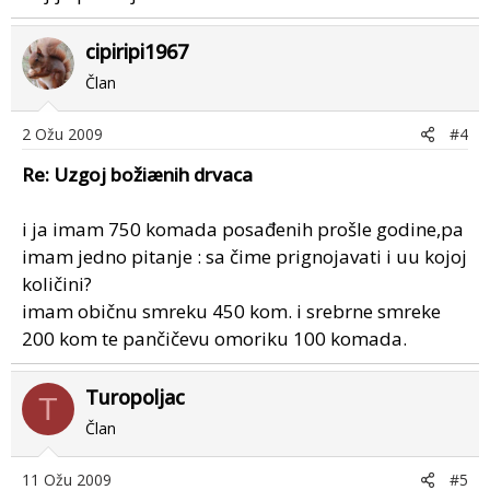
cipiripi1967
Član
2 Ožu 2009
#4
Re: Uzgoj božiænih drvaca
i ja imam 750 komada posađenih prošle godine,pa
imam jedno pitanje : sa čime prignojavati i uu kojoj
količini?
imam običnu smreku 450 kom. i srebrne smreke
200 kom te pančičevu omoriku 100 komada.
Turopoljac
T
Član
11 Ožu 2009
#5