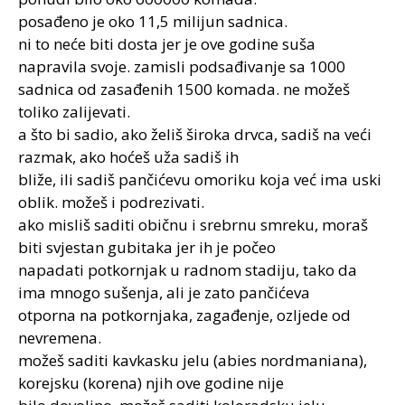
posađeno je oko 11,5 milijun sadnica.
ni to neće biti dosta jer je ove godine suša
napravila svoje. zamisli podsađivanje sa 1000
sadnica od zasađenih 1500 komada. ne možeš
toliko zalijevati.
a što bi sadio, ako želiš široka drvca, sadiš na veći
razmak, ako hoćeš uža sadiš ih
bliže, ili sadiš pančićevu omoriku koja već ima uski
oblik. možeš i podrezivati.
ako misliš saditi običnu i srebrnu smreku, moraš
biti svjestan gubitaka jer ih je počeo
napadati potkornjak u radnom stadiju, tako da
ima mnogo sušenja, ali je zato pančićeva
otporna na potkornjaka, zagađenje, ozljede od
nevremena.
možeš saditi kavkasku jelu (abies nordmaniana),
korejsku (korena) njih ove godine nije