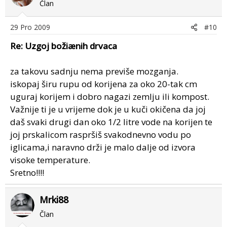
Član
29 Pro 2009
#10
Re: Uzgoj božiænih drvaca
za takovu sadnju nema previše mozganja.
iskopaj širu rupu od korijena za oko 20-tak cm
uguraj korijem i dobro nagazi zemlju ili kompost.
Važnije ti je u vrijeme dok je u kuči okičena da joj
daš svaki drugi dan oko 1/2 litre vode na korijen te
joj prskalicom raspršiš svakodnevno vodu po
iglicama,i naravno drži je malo dalje od izvora
visoke temperature.
Sretno!!!!
Mrki88
Član