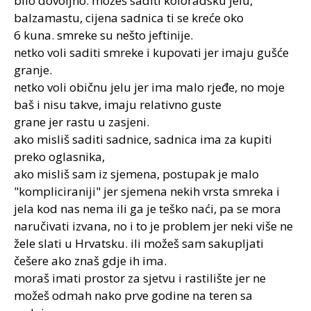
bilo dovoljno. možeš saditi koloradsku jelu,
balzamastu, cijena sadnica ti se kreće oko
6 kuna. smreke su nešto jeftinije.
netko voli saditi smreke i kupovati jer imaju gušće
granje.
netko voli običnu jelu jer ima malo rjeđe, no moje
baš i nisu takve, imaju relativno guste
grane jer rastu u zasjeni.
ako misliš saditi sadnice, sadnica ima za kupiti
preko oglasnika,
ako misliš sam iz sjemena, postupak je malo
"kompliciraniji" jer sjemena nekih vrsta smreka i
jela kod nas nema ili ga je teško naći, pa se mora
naručivati izvana, no i to je problem jer neki više ne
žele slati u Hrvatsku. ili možeš sam sakupljati
češere ako znaš gdje ih ima.
moraš imati prostor za sjetvu i rastilište jer ne
možeš odmah nako prve godine na teren sa