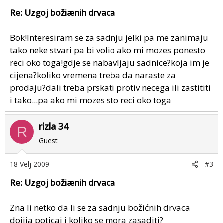
Re: Uzgoj božiænih drvaca
Bok!Interesiram se za sadnju jelki pa me zanimaju
tako neke stvari pa bi volio ako mi mozes ponesto
reci oko toga!gdje se nabavljaju sadnice?koja im je
cijena?koliko vremena treba da naraste za
prodaju?dali treba prskati protiv necega ili zastititi
i tako...pa ako mi mozes sto reci oko toga
rizla 34
R
Guest
18 Velj 2009
#3
Re: Uzgoj božiænih drvaca
Zna li netko da li se za sadnju božićnih drvaca
dojija poticaj i koliko se mora zasaditi?