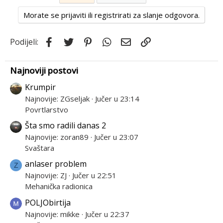
Morate se prijaviti ili registrirati za slanje odgovora.
Facebook
Twitter
Pinterest
WhatsApp
Email
Link
Podijeli:
Najnoviji postovi
Krumpir
Najnovije: ZGseljak
Jučer u 23:14
Povrtlarstvo
Šta smo radili danas 2
Najnovije: zoran89
Jučer u 23:07
Svaštara
anlaser problem
Z
Najnovije: ZJ
Jučer u 22:51
Mehanička radionica
POLJObirtija
Najnovije: mikke
Jučer u 22:37