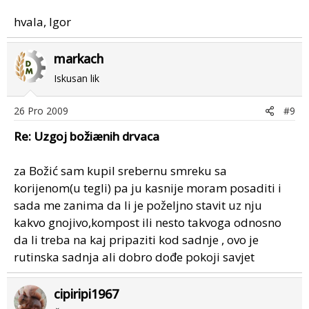
hvala, Igor
markach
Iskusan lik
26 Pro 2009
#9
Re: Uzgoj božiænih drvaca
za Božić sam kupil srebernu smreku sa
korijenom(u tegli) pa ju kasnije moram posaditi i
sada me zanima da li je poželjno stavit uz nju
kakvo gnojivo,kompost ili nesto takvoga odnosno
da li treba na kaj pripaziti kod sadnje , ovo je
rutinska sadnja ali dobro dođe pokoji savjet
cipiripi1967