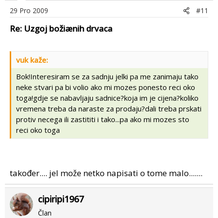
29 Pro 2009
#11
Re: Uzgoj božiænih drvaca
vuk kaže:
Bok!Interesiram se za sadnju jelki pa me zanimaju tako
neke stvari pa bi volio ako mi mozes ponesto reci oko
toga!gdje se nabavljaju sadnice?koja im je cijena?koliko
vremena treba da naraste za prodaju?dali treba prskati
protiv necega ili zastititi i tako...pa ako mi mozes sto
reci oko toga
također.... jel može netko napisati o tome malo.......
cipiripi1967
Član