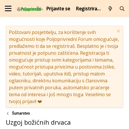
Prijavite se
Registrirajte se
Poštovani posjetitelju, za korištenje svih
mogućnosti koje Poljoprivredni Forum omogućuje,
predlažemo ti da se registriraš. Besplatno je i tvoja
privatnost je potpuno zaštićena. Registracija ti
omogućuje pristup svim kategorijama i temama,
mogućnost pristupa privicima u postovima (slike,
video, tutorijali, uputstva itd), pristup malom
oglasniku, direktnu komunikaciju s članovima
putem privatnih poruka, automatsko praćenje
tema od interesa i još mnogo toga. Veselimo se
tvojoj prijavi! ❤️
Šumarstvo
Uzgoj božićnih drvaca