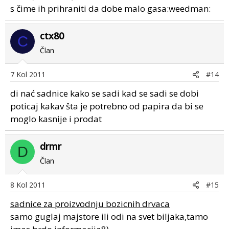
s čime ih prihraniti da dobe malo gasa:weedman:
ctx80
C
Član
7 Kol 2011
#14
di nać sadnice kako se sadi kad se sadi se dobi
poticaj kakav šta je potrebno od papira da bi se
moglo kasnije i prodat
drmr
D
Član
8 Kol 2011
#15
sadnice za proizvodnju bozicnih drvaca
samo guglaj majstore ili odi na svet biljaka,tamo