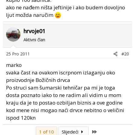
ako ne nađem ništa jeftinije i ako budem dovoljno
ljut možda naručim
hrvoje01
Aktivni član
25 Pro 2011
#20
marko
svaka čast na ovakom iscrpnom izlaganju oko
proizvodnje Božičnih drvca
Po struci sam šumarski tehničar pa mi je toga
dosta poznato iako to ne radim ali vidim u mom
kraju da je to postao ozbiljan biznis a ove godine
kod mene nisi mogao naći drvce nebitno o veličini
ispod 120kn
Last
1 of 10
Slijedeći