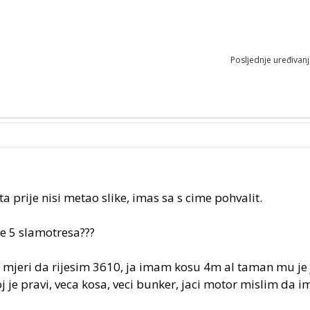
Posljednje uređivan
ta prije nisi metao slike, imas sa s cime pohvalit.
e 5 slamotresa???
o mjeri da rijesim 3610, ja imam kosu 4m al taman mu je 
oj je pravi, veca kosa, veci bunker, jaci motor mislim da i