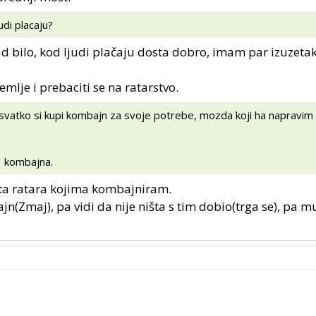
judi placaju?
kad bilo, kod ljudi plačaju dosta dobro, imam par izuzeta
mlje i prebaciti se na ratarstvo.
 svatko si kupi kombajn za svoje potrebe, mozda koji ha napravim
3 kombajna.
osta ratara kojima kombajniram.
n(Zmaj), pa vidi da nije ništa s tim dobio(trga se), pa m