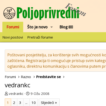
Forumi
Što je novo
Blog
Novi postovi
Pretraži forume
Poštovani posjetitelju, za korištenje svih mogućnosti k
zaštićena. Registracija ti omogućuje pristup svim katego
oglasniku, direktnu komunikaciju s članovima putem pri
Forumi
Razno
Predstavite se
vedrankc
T
D
vedrankc
9 Ožu 2008
e
a
1
2
3
...
10
Slijedeći
m
t