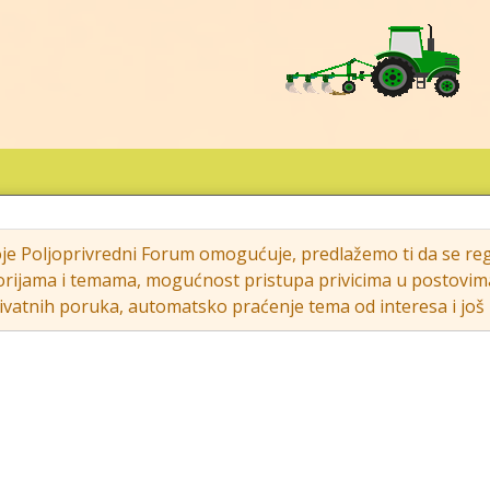
oje Poljoprivredni Forum omogućuje, predlažemo ti da se regi
rijama i temama, mogućnost pristupa privicima u postovima (s
vatnih poruka, automatsko praćenje tema od interesa i još m