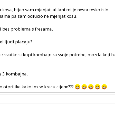
 kosa, htjeo sam mjenjat, al lani mi je nesta tesko islo
 slama pa sam odlucio ne mjenjat kosu.
edi bez problema s frezama.
el ljudi placaju?
er svatko si kupi kombajn za svoje potrebe, mozda koji h
 s 3 kombajna.
ko otprilike kako im se krecu cijene???