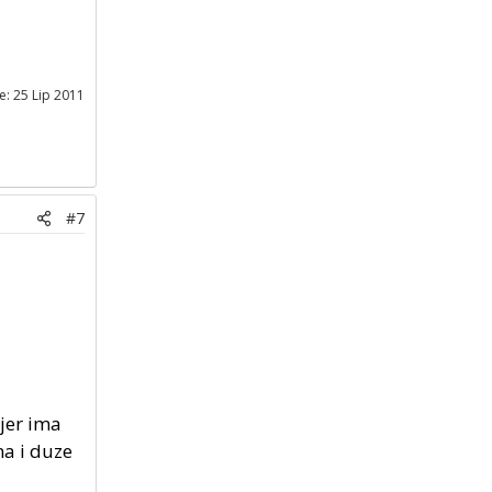
je:
25 Lip 2011
#7
jer ima
ma i duze