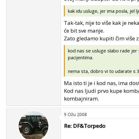
kak idu usluge, jer ima posla, jel l
Tak-tak, nije to više kak je ne
će bit sve manje.
Zato gledamo kupiti čim više ze
kod nas se usluge slabo rade jer
pacijentima.
nema sta, dobro vi to udarate s 
Ma isto ti je i kod nas, ima d
Kod nas ljudi prvo kupe kombaj
kombajniram.
9 Ožu 2008
Re: DF&Torpedo