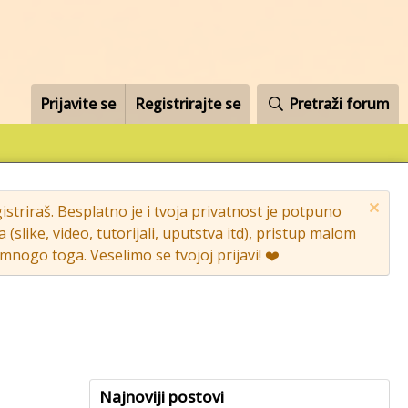
Prijavite se
Registrirajte se
Pretraži forum
striraš. Besplatno je i tvoja privatnost je potpuno
like, video, tutorijali, uputstva itd), pristup malom
nogo toga. Veselimo se tvojoj prijavi! ❤️
Najnoviji postovi