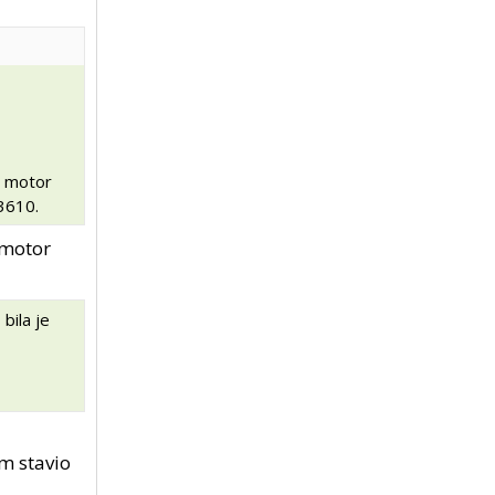
i motor
 3610.
 motor
bila je
am stavio