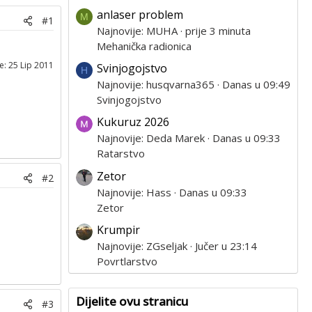
anlaser problem
M
#1
Najnovije: MUHA
prije 3 minuta
Mehanička radionica
je:
25 Lip 2011
Svinjogojstvo
H
Najnovije: husqvarna365
Danas u 09:49
Svinjogojstvo
Kukuruz 2026
Najnovije: Deda Marek
Danas u 09:33
Ratarstvo
Zetor
#2
Najnovije: Hass
Danas u 09:33
Zetor
Krumpir
Najnovije: ZGseljak
Jučer u 23:14
Povrtlarstvo
Dijelite ovu stranicu
#3