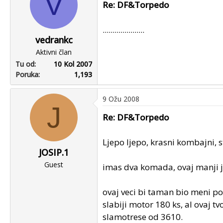
V
Re: DF&Torpedo
.....................
vedrankc
Aktivni član
Tu od
10 Kol 2007
Poruka
1,193
9 Ožu 2008
J
Re: DF&Torpedo
Ljepo ljepo, krasni kombajni, s
JOSIP.1
Guest
imas dva komada, ovaj manji j
ovaj veci bi taman bio meni p
slabiji motor 180 ks, al ovaj tv
slamotrese od 3610.