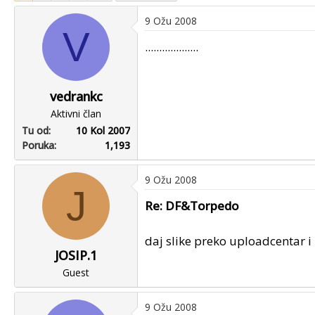
u
u
9 Ožu 2008
p
m
V
o
p
...................
k
r
r
v
e
o
vedrankc
n
g
Aktivni član
u
p
Tu od
10 Kol 2007
o
o
Poruka
1,193
s
t
a
9 Ožu 2008
J
Re: DF&Torpedo
daj slike preko uploadcentar 
JOSIP.1
Guest
9 Ožu 2008