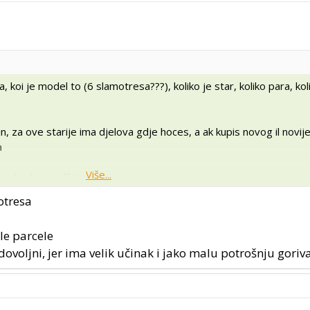
, koi je model to (6 slamotresa???), koliko je star, koliko para, koli
jn, za ove starije ima djelova gdje hoces, a ak kupis novog il novije
a
Više...
ne budemo off topic
otresa
le parcele
oljni, jer ima velik učinak i jako malu potrošnju goriva