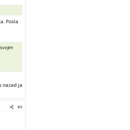
ka. Posla
 svojim
u nazad ja
#9