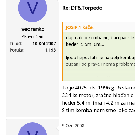
V
Re: DF&Torpedo
JOSIP.1 kaže:
vedrankc
Aktivni član
daj malo o kombajnu, baci par slika
Tu od
10 Kol 2007
heder, 5,5m, 6m....
Poruka
1,193
ljepo ljepo, fahr je najbolji komba
zupanji se prave i nema problem
mozes prebacit pod kombajni da 
To je 4075 hts, 1996.g., 6 slam
224 ks motor, zračno hlađenje
heder 5,4 m, ima i 4,2 m za ma
S tim kombajnom smo jako zadov
9 Ožu 2008