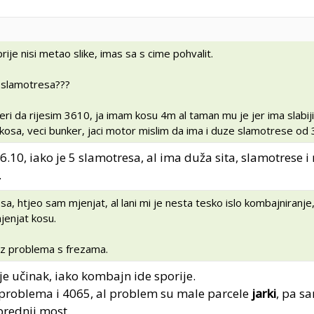
rije nisi metao slike, imas sa s cime pohvalit.
 slamotresa???
eri da rijesim 3610, ja imam kosu 4m al taman mu je jer ima slabij
a kosa, veci bunker, jaci motor mislim da ima i duze slamotrese od
36.10, iako je 5 slamotresa, al ima duža sita, slamotrese i
.
sa, htjeo sam mjenjat, al lani mi je nesta tesko islo kombajniranje, 
jenjat kosu.
bez problema s frezama.
je učinak, iako kombajn ide sporije.
ez problema i 4065, al problem su male parcele
jarki
, pa s
prednji most.