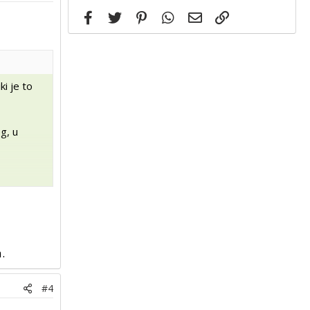
Facebook
Twitter
Pinterest
WhatsApp
Email
Link
ki je to
g, u
.
#4