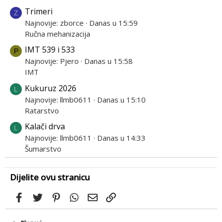
Trimeri
Z
Najnovije: zborce
Danas u 15:59
Ručna mehanizacija
IMT 539 i 533
P
Najnovije: Pjero
Danas u 15:58
IMT
Kukuruz 2026
L
Najnovije: llmb0611
Danas u 15:10
Ratarstvo
Kalači drva
L
Najnovije: llmb0611
Danas u 14:33
Šumarstvo
Dijelite ovu stranicu
Facebook
Twitter
Pinterest
WhatsApp
Email
Link