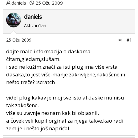
T
D
daniels
25 Ožu 2009
e
a
m
daniels
t
u
u
Aktivni član
p
m
o
p
25 Ožu 2009
#1
k
r
r
v
dajte malo informacija o daskama.
e
o
čitam,gledam,slušam.
n
g
i sad ne kužim,znaći za isti plug ima više vrsta
u
p
dasaka,to jest više-manje zakrivljene,nakošene ili
o
o
nešto treče? :scratch
s
t
videl plug kakav je moj sve isto al daske mu nisu
a
tak zakošene.
više su ,ravnje neznam kak bi objasnil.
a čovek veli kupil orginal za njega takve,kao radi
zemlje i nešto još naprićal ....