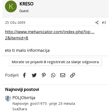
KRESO
K
Guest
25 Ožu 2009
#3
http://www.mehanizator.com/index.php?op ...
2&Itemid=8
eto ti malo informacija
Morate se prijaviti ili registrirati za slanje odgovora.
Facebook
Twitter
Pinterest
WhatsApp
Email
Link
Podijeli:
Najnoviji postovi
POLJObirtija
Najnovije: gost1975
prije 23 minuta
Svaštara