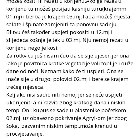
možeš kositi ili rezati u korijenu.Ako ga režeš u
korijenu tu možeš posijati kasniju turu(krajemm
01.mj) i berba je krajem 03.mj.Tada možeš mjesta
salate i špinate zamjeniti za ponovnu sadnju.
Blitvu ćeš također uspjeti pokositi u 12.mj i
slijedeća košnja je tek u 03.mj. Nju nemoj rezati u
korijenu nego je kosi.
Za rotkvicu još nisam čuo da se sije ujesen jer ona
iako je povrtnica kratke vegetacije voli toplije i duže
dane od noći. Neznam kako će ti uspjeti. Ona se
inače sije u drugoj polovici 02.mj i bere se krajem
trećeg mjeseca.
Kelj ako nisi sadio niti nemoj jer se neće uspjeti
ukorijeniti a ni razviti zbog kratkog dana i niskih
temp. On i kupus se sade u plastenike početkom
02.mj. uz obavezno pokrivanje Agryl-om jer zbog
šoka, izazvanim niskim temp.,može krenuti u
procvjetavanje.