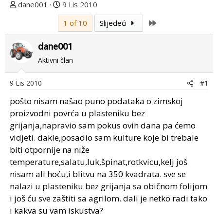
T
D
dane001
9 Lis 2010
e
a
Last
1 of 10
Slijedeći
m
t
u
u
dane001
p
m
o
p
Aktivni član
k
r
r
v
9 Lis 2010
#1
e
o
pošto nisam našao puno podataka o zimskoj
n
g
u
p
proizvodni povrća u plasteniku bez
o
o
grijanja,napravio sam pokus ovih dana pa ćemo
s
vidjeti. dakle,posadio sam kulture koje bi trebale
t
biti otpornije na niže
a
temperature,salatu,luk,špinat,rotkvicu,kelj još
nisam ali hoću,i blitvu na 350 kvadrata. sve se
nalazi u plasteniku bez grijanja sa običnom folijom
i još ću sve zaštiti sa agrilom. dali je netko radi tako
i kakva su vam iskustva?