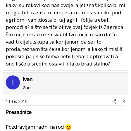
kakvi su rokovi kod nas ovdje. a jel znaš kolika bi mi
mogla biti razlika u temperaturi u plasteniku pod
agrilom i vani,dosta bi taj agril i folija trebali
pomoći a? a što se tiče blitve,ovaj čovjek iz Zagreba
što mi je rekao uzeti svu blitvu mi je rekao da ću
vaditi cijelu,skupa sa korijenom,da se i to
proda,neznam šta će sa korijenom. a kako ti misliš
pokositi,pa jel se blitva nebi trebala optrgavati a
ono lišče u sredini ostaviti i tako brati stalno?
ivan
I
Guest
11 Lis 2010
#4
Presadnice
Pozdravljam radni narod