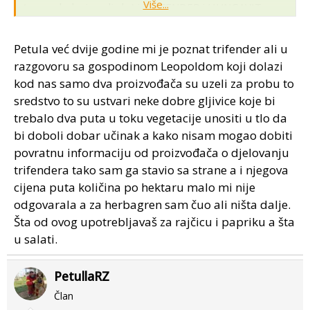
Više...
(
www.plodovizemlje.hr
) i TRIFENDER i HUNGAVIT
(
www.zki.hr
), ja ih primjenjujem i mogu reći da je to
odlična stvar. Posjetite ove stranice pa ćemo diskutirati.
Petula već dvije godine mi je poznat trifender ali u
razgovoru sa gospodinom Leopoldom koji dolazi
kod nas samo dva proizvođača su uzeli za probu to
sredstvo to su ustvari neke dobre gljivice koje bi
trebalo dva puta u toku vegetacije unositi u tlo da
bi doboli dobar učinak a kako nisam mogao dobiti
povratnu informaciju od proizvođača o djelovanju
trifendera tako sam ga stavio sa strane a i njegova
cijena puta količina po hektaru malo mi nije
odgovarala a za herbagren sam čuo ali ništa dalje.
Šta od ovog upotrebljavaš za rajčicu i papriku a šta
u salati.
PetullaRZ
Član