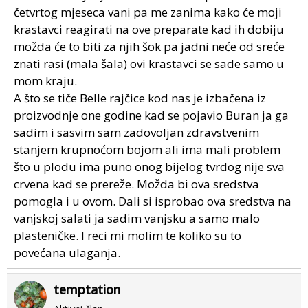
četvrtog mjeseca vani pa me zanima kako će moji
krastavci reagirati na ove preparate kad ih dobiju
možda će to biti za njih šok pa jadni neće od sreće
znati rasi (mala šala) ovi krastavci se sade samo u
mom kraju.
A što se tiče Belle rajčice kod nas je izbačena iz
proizvodnje one godine kad se pojavio Buran ja ga
sadim i sasvim sam zadovoljan zdravstvenim
stanjem krupnoćom bojom ali ima mali problem
što u plodu ima puno onog bijelog tvrdog nije sva
crvena kad se prereže. Možda bi ova sredstva
pomogla i u ovom. Dali si isprobao ova sredstva na
vanjskoj salati ja sadim vanjsku a samo malo
plasteničke. I reci mi molim te koliko su to
povećana ulaganja.
temptation