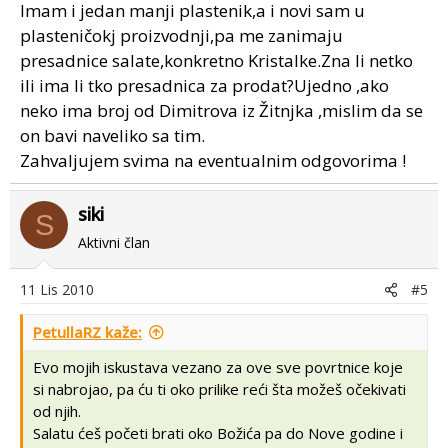
Imam i jedan manji plastenik,a i novi sam u
plasteničokj proizvodnji,pa me zanimaju
presadnice salate,konkretno Kristalke.Zna li netko
ili ima li tko presadnica za prodat?Ujedno ,ako
neko ima broj od Dimitrova iz Žitnjka ,mislim da se
on bavi naveliko sa tim.
Zahvaljujem svima na eventualnim odgovorima !
siki
S
Aktivni član
11 Lis 2010
#5
PetullaRZ kaže:
Evo mojih iskustava vezano za ove sve povrtnice koje
si nabrojao, pa ću ti oko prilike reći šta možeš očekivati
od njih.
Salatu ćeš početi brati oko Božića pa do Nove godine i