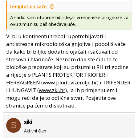
temptation kaže:
A sadio sam otporne hibride,ali vremenske prognoze za
ovu zimu nisu baš obećavajuće....
Vi bi u kontinentu trebali upotrebljavati i
antistresna mikrobiološka gnjojiva i poboljšivače
tla kako bi biljke dodatno ojačali i sačuvali od
stresova i hladnoće. Neznam dali ste čuli za te
biološke preparate koji su prisutni u RH tri godine
a riječ je o PLANTS PROTEKTOR TRIOFER i
HERBAGREEN (
www.plodovizemlje.hr
) i TRIFENDER
i HUNGAVIT (
www.zki.hr
), ja ih primjenjujem i
mogu reći da je to odlična stvar. Posjetite ove
stranice pa ćemo diskutirati.
siki
S
Aktivni član