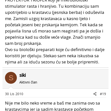
stimulator rasta i hranjivo. Tu kombinaciju sam
upotrijebio u krastavcu (jesnska berba) i oduševila
me. Zamisli uzgoj krastavaca u kasno ljeto i
početak jeseni bez prskanja kemijom. Tek kada se
pojavila lisna uš morao sam reagirati pa je došla i
pepelnica kad su došle veće vlage. Znači smanjio
sam broj prskanja.
Ovo su biološki preparati koje ću definitivno i dalje
koristiti jer djeluju. Stekao sam neka iskustva sa
njima ali za iduću sezonu ću se bolje pripremiti.
siki
S
Aktivni član
30 Lis 2010
#19
Nije me bilo neko vreme a baš me zanima ovo sa
krastavcima jer ja sadim krastavce početkom