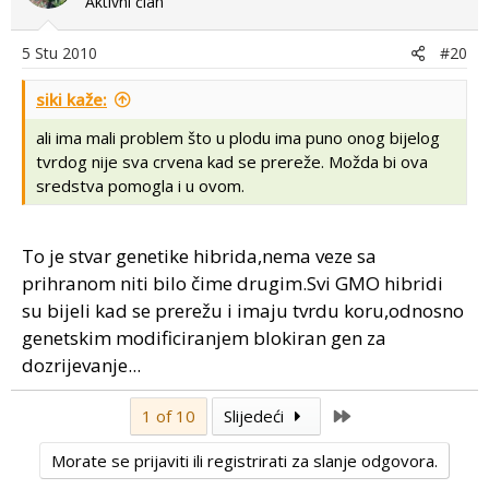
Aktivni član
5 Stu 2010
#20
siki kaže:
ali ima mali problem što u plodu ima puno onog bijelog
tvrdog nije sva crvena kad se prereže. Možda bi ova
sredstva pomogla i u ovom.
To je stvar genetike hibrida,nema veze sa
prihranom niti bilo čime drugim.Svi GMO hibridi
su bijeli kad se prerežu i imaju tvrdu koru,odnosno
genetskim modificiranjem blokiran gen za
dozrijevanje...
Last
1 of 10
Slijedeći
Morate se prijaviti ili registrirati za slanje odgovora.