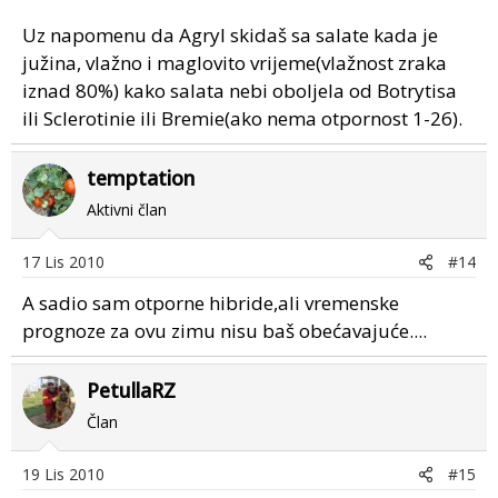
Uz napomenu da Agryl skidaš sa salate kada je
južina, vlažno i maglovito vrijeme(vlažnost zraka
iznad 80%) kako salata nebi oboljela od Botrytisa
ili Sclerotinie ili Bremie(ako nema otpornost 1-26).
temptation
Aktivni član
17 Lis 2010
#14
A sadio sam otporne hibride,ali vremenske
prognoze za ovu zimu nisu baš obećavajuće....
PetullaRZ
Član
19 Lis 2010
#15