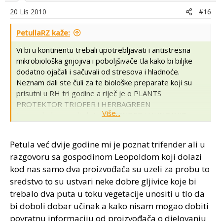
20 Lis 2010
#16
PetullaRZ kaže:
Vi bi u kontinentu trebali upotrebljavati i antistresna
mikrobiološka gnjojiva i poboljšivače tla kako bi biljke
dodatno ojačali i sačuvali od stresova i hladnoće.
Neznam dali ste čuli za te biološke preparate koji su
prisutni u RH tri godine a riječ je o PLANTS
PROTEKTOR TRIOFER i HERBAGREEN
Više...
(
www.plodovizemlje.hr
) i TRIFENDER i HUNGAVIT
(
www.zki.hr
), ja ih primjenjujem i mogu reći da je to
odlična stvar. Posjetite ove stranice pa ćemo diskutirati.
Petula već dvije godine mi je poznat trifender ali u
razgovoru sa gospodinom Leopoldom koji dolazi
kod nas samo dva proizvođača su uzeli za probu to
sredstvo to su ustvari neke dobre gljivice koje bi
trebalo dva puta u toku vegetacije unositi u tlo da
bi doboli dobar učinak a kako nisam mogao dobiti
povratnu informaciju od proizvođača o djelovanju