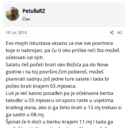
PetullaRZ
Član
10 Lis 2010
#2
Evo mojih iskustava vezano za ove sve povrtnice
koje si nabrojao, pa ću ti oko prilike reći šta možeš
očekivati od njih.
Salatu ćeš početi brati oko Božića pa do Nove
godine i na toj površini,čim pobereš, možeš
planirati sadnju još jedne ture salate i tada bi
počeo brati krajem 03.mjeseca.
Luk je već kasno posađen pa je očekivana berba
također u 03.mjesecu on sporo raste u uvjetima
kratkog dana, ako si ga želio brati u 12.mj trebao si
ga saditi u 08.mj.
Špinat će ti doći u berbu krajem 11.mj i tada ga