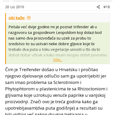
20 Lis 2010
#18
siki kaže:
Petula već dvije godine mi je poznat trifender ali u
razgovoru sa gospodinom Leopoldom koji dolazi kod
nas samo dva proizvođača su uzeli za probu to
sredstvo to su ustvari neke dobre gljivice koje bi
trebalo dva puta u toku vegetacije unositi u tlo da bi
doboli dobar učinak a kako nisam mogao dobiti povratnu
Više...
informaciju od proizvođača o djelovanju trifendera tako
sam ga stavio sa strane a i njegova cijena puta količina
Čim je Treifender došao u Hrvatsku i pročitao
po hektaru malo mi nije odgovarala a za herbagren sam
njegovo djelovanje odlučio sam ga upotrijebiti jer
čuo ali ništa dalje. Šta od ovog upotrebljavaš za rajčicu i
sam imao problema sa Sclerotiniom i
papriku a šta u salati.
Phytophtorom u plastenicima te sa Rhizoctoniom i
gljivama koje uzrokuju venuće paprike u vanjskoj
proizvodnji. Znači ovo je treća godina kako ga
upotrebljavam(dva puta godišnje) a rezultati su
bili vidljivi već nakon drugog tretiranja u