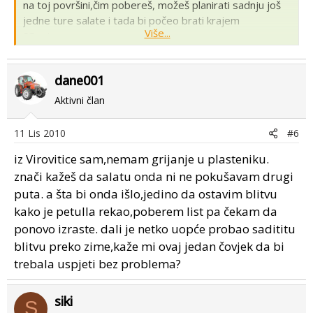
na toj površini,čim pobereš, možeš planirati sadnju još
jedne ture salate i tada bi počeo brati krajem
Više...
03.mjeseca.
dane001
Ako dozvolite samo jedanu malu primjedbu ne znam
odakle je dane 001 ali ako je iz kontinentalnog dijela
Aktivni član
drugi turnus salate mu neće uspjeti govorim iz vlastitog
iskustva i iskustva onih koji u mom kraju pokušavaju
11 Lis 2010
#6
dobiti drugu berbu. Zbog toga što trći mjesec kod nas
iz Virovitice sam,nemam grijanje u plasteniku.
zna biti jako hladan i pored toga što salata može
podnijeti hladnoću barem dvije trećine nasada
znači kažeš da salatu onda ni ne pokušavam drugi
propadne normalno osim ako nema grijanje.:scratch
puta. a šta bi onda išlo,jedino da ostavim blitvu
kako je petulla rekao,poberem list pa čekam da
ponovo izraste. dali je netko uopće probao sadititu
blitvu preko zime,kaže mi ovaj jedan čovjek da bi
trebala uspjeti bez problema?
siki
S