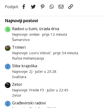
Facebook
Twitter
Pinterest
WhatsApp
Email
Link
Podijeli:
Najnoviji postovi
Radovi u šumi, izrada drva
S
Najnovije: smilan
prije 12 minuta
Šumarstvo
Trimeri
Najnovije: Lovro Vdović
prije 54 minuta
Ručna mehanizacija
Slike krajolika
Z
Najnovije: ZJ
Jučer u 23:28
Svaštara
Zetor
Najnovije: Frenki F3
Jučer u 22:45
Zetor
Građevinski radovi
Z