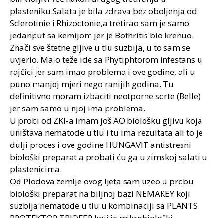
plasteniku.Salata je bila zdrava bez oboljenja od
Sclerotinie i Rhizoctonie,a tretirao sam je samo
jedanput sa kemijom jer je Bothritis bio krenuo.
Znači sve štetne gljive u tlu suzbija, u to sam se
uvjerio. Malo teže ide sa Phytiphtorom infestans u
rajčici jer sam imao problema i ove godine, ali u
puno manjoj mjeri nego ranijih godina. Tu
definitivno moram izbaciti neotporne sorte (Belle)
jer sam samo u njoj ima problema.
U probi od ZKI-a imam još AO biološku gljivu koja
uništava nematode u tlu i tu ima rezultata ali to je
dulji proces i ove godine HUNGAVIT antistresni
biološki preparat a probati ću ga u zimskoj salati u
plastenicima.
Od Plodova zemlje ovog ljeta sam uzeo u probu
biološki preparat na biljnoj bazi NEMAKEY koji
suzbija nematode u tlu u kombinaciji sa PLANTS
PROTEKTOR TRIOFER koji je mikrobiološki