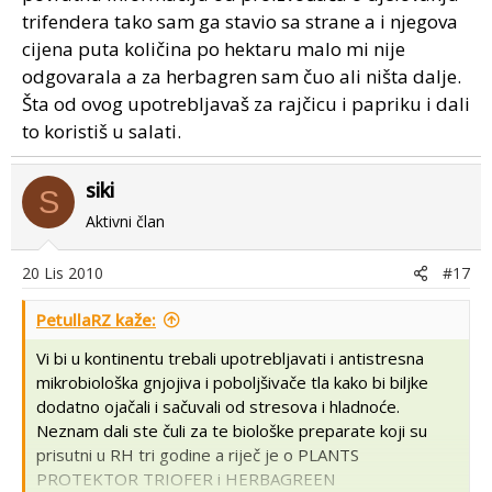
trifendera tako sam ga stavio sa strane a i njegova
cijena puta količina po hektaru malo mi nije
odgovarala a za herbagren sam čuo ali ništa dalje.
Šta od ovog upotrebljavaš za rajčicu i papriku i dali
to koristiš u salati.
siki
S
Aktivni član
20 Lis 2010
#17
PetullaRZ kaže:
Vi bi u kontinentu trebali upotrebljavati i antistresna
mikrobiološka gnjojiva i poboljšivače tla kako bi biljke
dodatno ojačali i sačuvali od stresova i hladnoće.
Neznam dali ste čuli za te biološke preparate koji su
prisutni u RH tri godine a riječ je o PLANTS
PROTEKTOR TRIOFER i HERBAGREEN