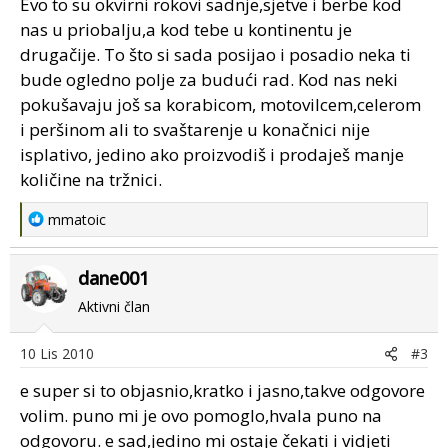
Evo to su okvirni rokovi sadnje,sjetve i berbe kod
nas u priobalju,a kod tebe u kontinentu je
drugačije. To što si sada posijao i posadio neka ti
bude ogledno polje za budući rad. Kod nas neki
pokušavaju još sa korabicom, motovilcem,celerom
i peršinom ali to svaštarenje u konačnici nije
isplativo, jedino ako proizvodiš i prodaješ manje
količine na tržnici.
R
mmatoic
e
a
dane001
c
t
Aktivni član
i
o
10 Lis 2010
#3
n
s
e super si to objasnio,kratko i jasno,takve odgovore
:
volim. puno mi je ovo pomoglo,hvala puno na
odgovoru. e sad,jedino mi ostaje čekati i vidjeti