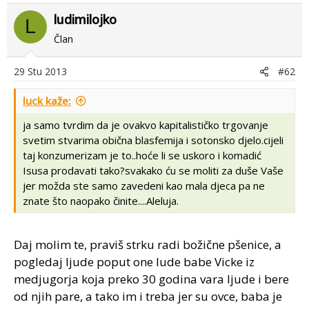
ludimilojko
L
Član
29 Stu 2013
#62
luck kaže:
ja samo tvrdim da je ovakvo kapitalističko trgovanje
svetim stvarima obična blasfemija i sotonsko djelo.cijeli
taj konzumerizam je to..hoće li se uskoro i komadić
Isusa prodavati tako?svakako ću se moliti za duše Vaše
jer možda ste samo zavedeni kao mala djeca pa ne
znate što naopako činite....Aleluja.
Daj molim te, praviš strku radi božične pšenice, a
pogledaj ljude poput one lude babe Vicke iz
medjugorja koja preko 30 godina vara ljude i bere
od njih pare, a tako im i treba jer su ovce, baba je