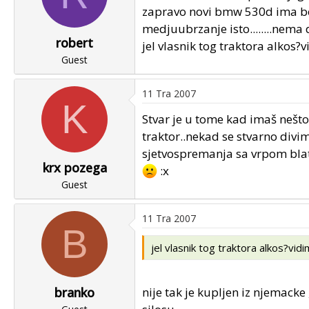
zapravo novi bmw 530d ima bo
medjuubrzanje isto........nema do
robert
jel vlasnik tog traktora alkos?v
Guest
11 Tra 2007
K
Stvar je u tome kad imaš nešto
traktor..nekad se stvarno divi
sjetvospremanja sa vrpom blata
krx pozega
:x
Guest
11 Tra 2007
B
jel vlasnik tog traktora alkos?vidi
nije tak je kupljen iz njemacke 
branko