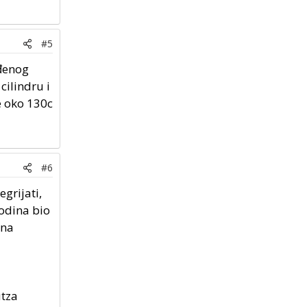
#5
ađenog
cilindru i
e oko 130c
#6
grijati,
godina bio
dna
utza