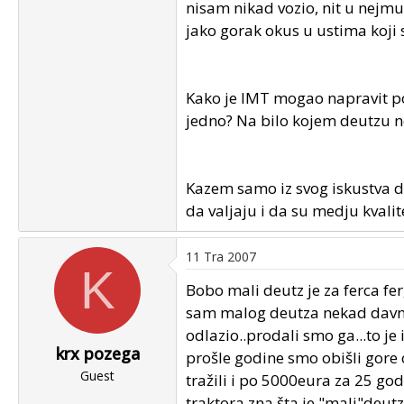
nisam nikad vozio, nit u nejmu
jako gorak okus u ustima koji 
Kako je IMT mogao napravit po l
jedno? Na bilo kojem deutzu ne
Kazem samo iz svog iskustva d
da valjaju i da su medju kvali
11 Tra 2007
K
Bobo mali deutz je za ferca f
sam malog deutza nekad davno 
odlazio..prodali smo ga...to je
krx pozega
prošle godine smo obišli gore
Guest
tražili i po 5000eura za 25 go
traktora zna šta je "mali"deutz.