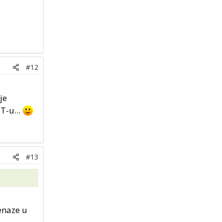
#12
je
T-u...
#13
jenaze u