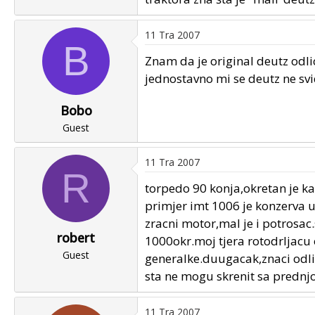
11 Tra 2007
B
Znam da je original deutz odli
jednostavno mi se deutz ne svid
Bobo
Guest
11 Tra 2007
R
torpedo 90 konja,okretan je kao
primjer imt 1006 je konzerva 
zracni motor,mal je i potrosac.s
robert
1000okr.moj tjera rotodrljacu 
Guest
generalke.duugacak,znaci odlica
sta ne mogu skrenit sa predn
11 Tra 2007