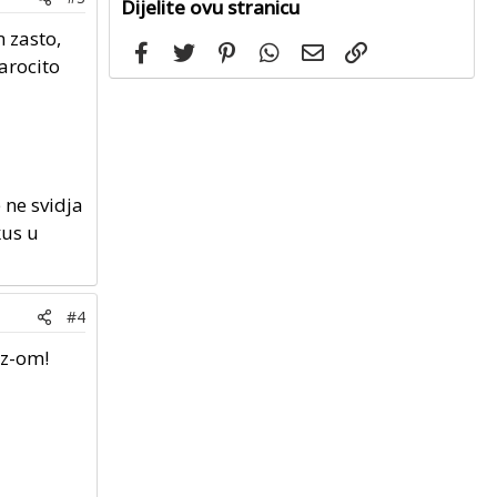
Dijelite ovu stranicu
 zasto,
Facebook
Twitter
Pinterest
WhatsApp
Email
Link
arocito
 ne svidja
kus u
#4
tz-om!