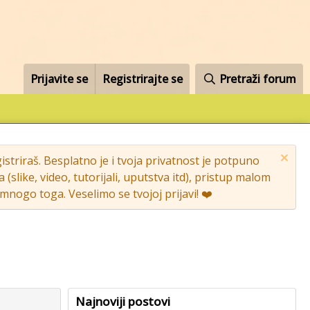
Prijavite se
Registrirajte se
Pretraži forum
striraš. Besplatno je i tvoja privatnost je potpuno
like, video, tutorijali, uputstva itd), pristup malom
nogo toga. Veselimo se tvojoj prijavi! ❤️
Najnoviji postovi