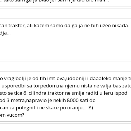
can traktor, ali kazem samo da ga ja ne bih uzeo nikada.
ja...
 vrag!bolji je od tih imt-ova,udobniji i daaaleko manje t
u usporedbi sa torpedom,na njemu nista ne valja,bas zat
to se tice 6. cilindra,traktor ne smije raditi u leru ispod
od 3 metra,napravio je nekih 8000 sati do
n za potegnit i ne skace po oranju.... 8)
jom vucom?