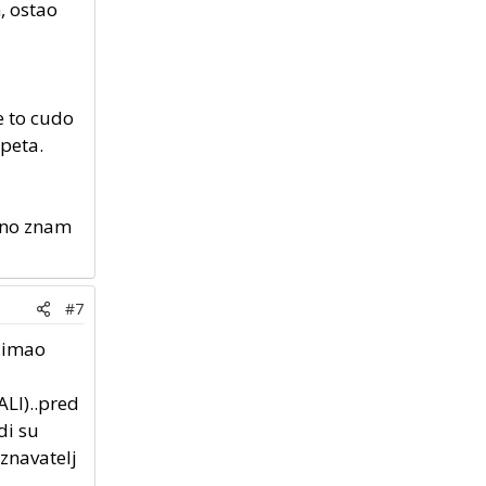
, ostao
e to cudo
 peta.
 no znam
#7
..imao
ALI)..pred
di su
znavatelj