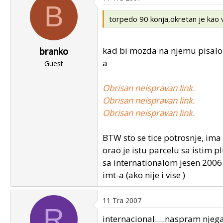
B
torpedo 90 konja,okretan je kao vr
kad bi mozda na njemu pisalo f
branko
a
Guest
Obrisan neispravan link.
Obrisan neispravan link.
Obrisan neispravan link.
BTW sto se tice potrosnje, ima 
orao je istu parcelu sa istim p
sa internationalom jesen 2006 
imt-a (ako nije i vise )
11 Tra 2007
R
internacional.....naspram njega