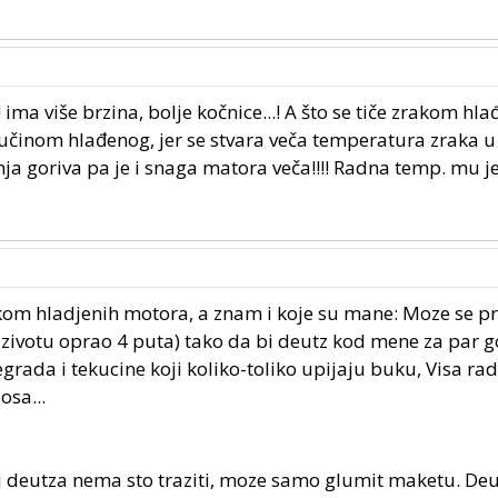
 ima više brzina, bolje kočnice...! A što se tiče zrakom hl
kučinom hlađenog, jer se stvara veča temperatura zraka u 
ja goriva pa je i snaga matora veča!!!! Radna temp. mu j
kom hladjenih motora, a znam i koje su mane: Moze se pre
u zivotu oprao 4 puta) tako da bi deutz kod mene za par 
grada i tekucine koji koliko-toliko upijaju buku, Visa ra
osa...
j deutza nema sto traziti, moze samo glumit maketu. De