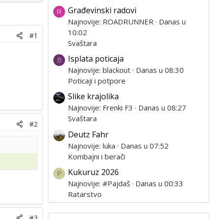
Građevinski radovi
R
Najnovije: ROADRUNNER
Danas u
10:02
#1
Svaštara
Isplata poticaja
B
Najnovije: blackout
Danas u 08:30
Poticaji i potpore
Slike krajolika
Najnovije: Frenki F3
Danas u 08:27
Svaštara
#2
Deutz Fahr
Najnovije: luka
Danas u 07:52
Kombajni i berači
Kukuruz 2026
P
Najnovije: #Pajdaš
Danas u 00:33
Ratarstvo
#3