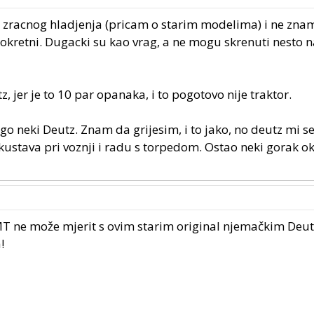
g zracnog hladjenja (pricam o starim modelima) i ne znam
eokretni. Dugacki su kao vrag, a ne mogu skrenuti nesto n
jer je to 10 par opanaka, i to pogotovo nije traktor.
nego neki Deutz. Znam da grijesim, i to jako, no deutz mi se
skustava pri voznji i radu s torpedom. Ostao neki gorak o
IMT ne može mjerit s ovim starim original njemačkim Deu
!