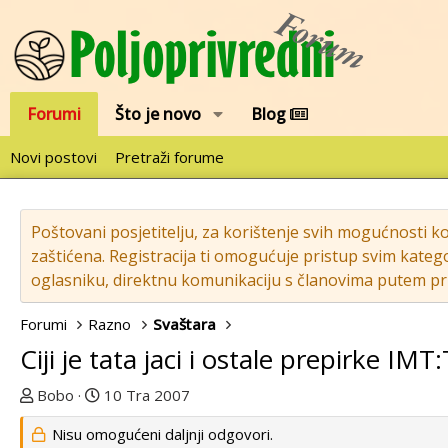
Forumi
Što je novo
Blog
Novi postovi
Pretraži forume
Poštovani posjetitelju, za korištenje svih mogućnosti k
zaštićena. Registracija ti omogućuje pristup svim katego
oglasniku, direktnu komunikaciju s članovima putem pri
Forumi
Razno
Svaštara
Ciji je tata jaci i ostale prepirke IMT
T
D
Bobo
10 Tra 2007
e
a
Nisu omogućeni daljnji odgovori.
m
t