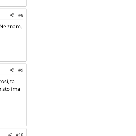
#8
 Ne znam,
#9
rosi,za
o sto ima
#10