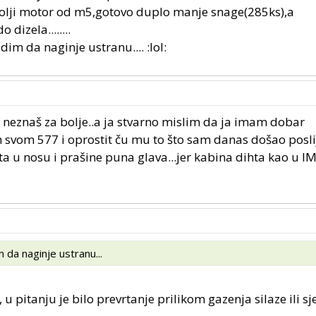
lji motor od m5,gotovo duplo manje snage(285ks),a
 dizela........
idim da naginje ustranu.... :lol:
 neznaš za bolje..a ja stvarno mislim da ja imam dobar
m svom 577 i oprostit ču mu to što sam danas došao posli
 u nosu i prašine puna glava...jer kabina dihta kao u IM
m da naginje ustranu...
, u pitanju je bilo prevrtanje prilikom gazenja silaze ili s