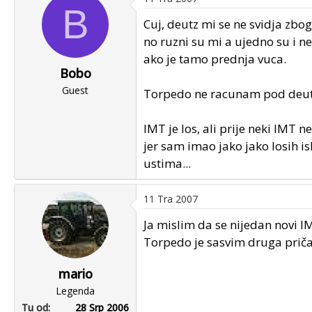
B
Cuj, deutz mi se ne svidja zbo
no ruzni su mi a ujedno su i n
ako je tamo prednja vuca.
Bobo
Guest
Torpedo ne racunam pod deutz, 
IMT je los, ali prije neki IMT 
jer sam imao jako jako losih i
ustima...
11 Tra 2007
Ja mislim da se nijedan novi 
Torpedo je sasvim druga priča
mario
Legenda
Tu od
28 Srp 2006