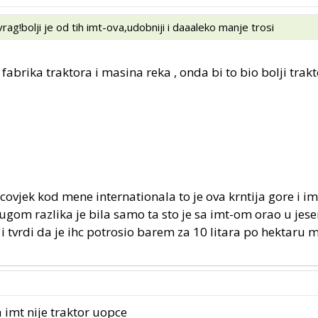
ag!bolji je od tih imt-ova,udobniji i daaaleko manje trosi
abrika traktora i masina reka , onda bi to bio bolji trakt
covjek kod mene internationala to je ova krntija gore i im
lugom razlika je bila samo ta sto je sa imt-om orao u jes
i tvrdi da je ihc potrosio barem za 10 litara po hektaru 
 imt nije traktor uopce