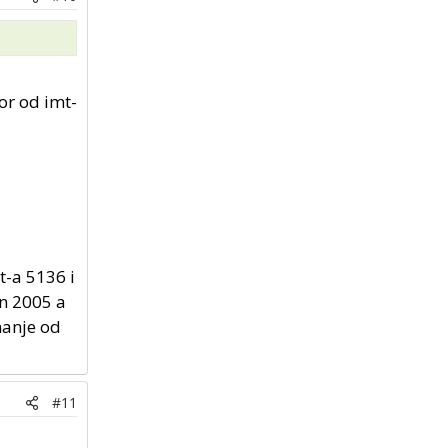
or od imt-
t-a 5136 i
en 2005 a
manje od
#11