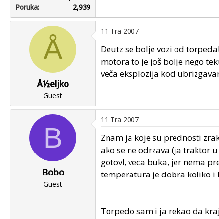
Poruka
2,939
11 Tra 2007
Å
Deutz se bolje vozi od torpeda!
motora to je još bolje nego te
veča eksplozija kod ubrizgavan
Å½eljko
Guest
11 Tra 2007
B
Znam ja koje su prednosti zra
ako se ne odrzava (ja traktor 
gotov!, veca buka, jer nema pre
Bobo
temperatura je dobra koliko i l
Guest
Torpedo sam i ja rekao da kra