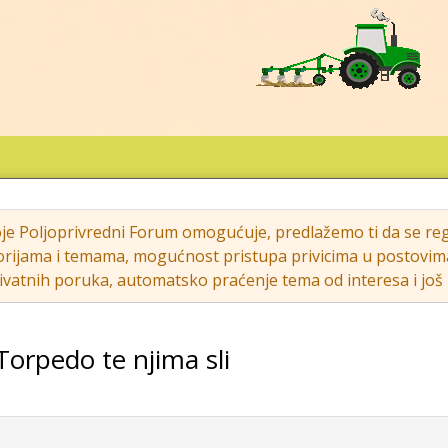
oje Poljoprivredni Forum omogućuje, predlažemo ti da se regi
rijama i temama, mogućnost pristupa privicima u postovima (s
vatnih poruka, automatsko praćenje tema od interesa i još m
:Torpedo te njima sli