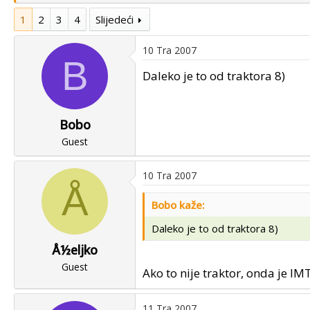
u
u
1
2
3
4
Slijedeći
p
m
o
p
10 Tra 2007
k
r
B
r
v
Daleko je to od traktora 8)
e
o
n
g
u
p
Bobo
o
o
Guest
s
t
a
10 Tra 2007
Å
Bobo kaže:
Daleko je to od traktora 8)
Å½eljko
Guest
Ako to nije traktor, onda je IMT k
11 Tra 2007