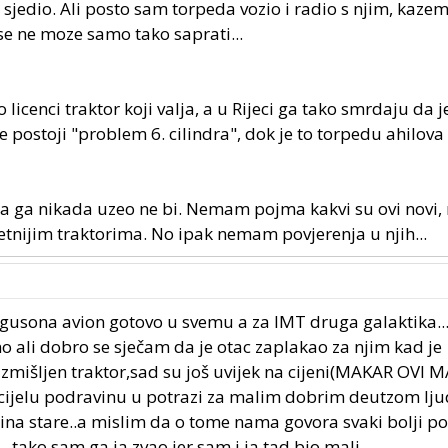
 sjedio. Ali posto sam torpeda vozio i radio s njim, kazem
se ne moze samo tako saprati...
icenci traktor koji valja, a u Rijeci ga tako smrdaju da j
 postoji "problem 6. cilindra", dok je to torpedu ahilova
a ga nikada uzeo ne bi. Nemam pojma kakvi su ovi novi,
tetnijim traktorima. No ipak nemam povjerenja u njih...
ergusona avion gotovo u svemu a za IMT druga galaktika.
ali dobro se sječam da je otac zaplakao za njim kad je
 izmišljen traktor,sad su još uvijek na cijeni(MAKAR OVI M
 cijelu podravinu u potrazi za malim dobrim deutzom lju
dina stare..a mislim da o tome nama govora svaki bolji po
..tako sam ga ja zvao jer sam i ja tad bio mali...