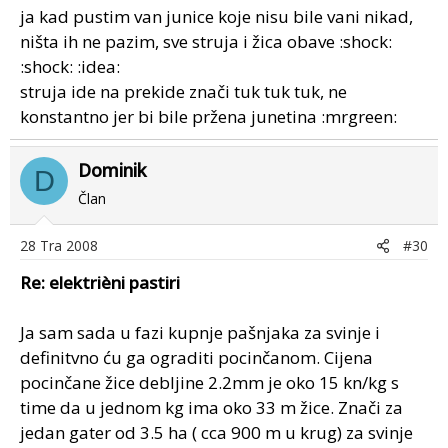
ja kad pustim van junice koje nisu bile vani nikad,
ništa ih ne pazim, sve struja i žica obave :shock:
:shock: :idea:
struja ide na prekide znači tuk tuk tuk, ne
konstantno jer bi bile pržena junetina :mrgreen:
Dominik
D
Član
28 Tra 2008
#30
Re: elektrièni pastiri
Ja sam sada u fazi kupnje pašnjaka za svinje i
definitvno ću ga ograditi pocinčanom. Cijena
pocinčane žice debljine 2.2mm je oko 15 kn/kg s
time da u jednom kg ima oko 33 m žice. Znači za
jedan gater od 3.5 ha ( cca 900 m u krug) za svinje