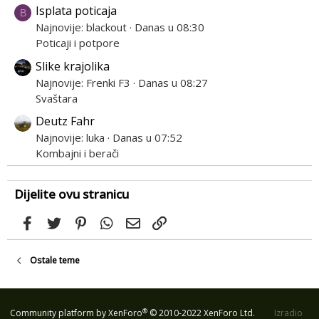
Isplata poticaja
B
Najnovije: blackout
Danas u 08:30
Poticaji i potpore
Slike krajolika
Najnovije: Frenki F3
Danas u 08:27
Svaštara
Deutz Fahr
Najnovije: luka
Danas u 07:52
Kombajni i berači
Dijelite ovu stranicu
Facebook
Twitter
Pinterest
WhatsApp
Email
Link
Ostale teme
®
Community platform by XenForo
© 2010-2022 XenForo Ltd.
Izradio