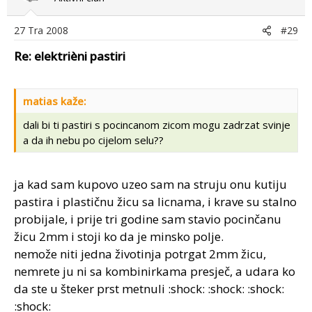
27 Tra 2008
#29
Re: elektrièni pastiri
matias kaže:
dali bi ti pastiri s pocincanom zicom mogu zadrzat svinje
a da ih nebu po cijelom selu??
ja kad sam kupovo uzeo sam na struju onu kutiju
pastira i plastičnu žicu sa licnama, i krave su stalno
probijale, i prije tri godine sam stavio pocinčanu
žicu 2mm i stoji ko da je minsko polje.
nemože niti jedna životinja potrgat 2mm žicu,
nemrete ju ni sa kombinirkama presječ, a udara ko
da ste u šteker prst metnuli :shock: :shock: :shock:
:shock: