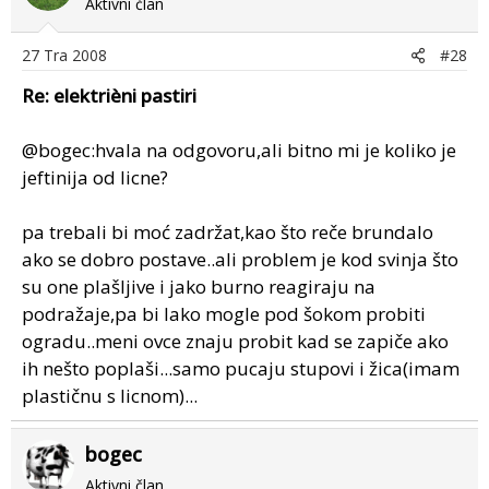
Aktivni član
27 Tra 2008
#28
Re: elektrièni pastiri
@bogec:hvala na odgovoru,ali bitno mi je koliko je
jeftinija od licne?
pa trebali bi moć zadržat,kao što reče brundalo
ako se dobro postave..ali problem je kod svinja što
su one plašljive i jako burno reagiraju na
podražaje,pa bi lako mogle pod šokom probiti
ogradu..meni ovce znaju probit kad se zapiče ako
ih nešto poplaši...samo pucaju stupovi i žica(imam
plastičnu s licnom)...
bogec
Aktivni član