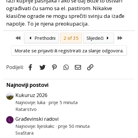
fazi kupnje pašnjaka i ako se daj Bože to ostvari
ograđivati ću samo sa el. pastirom. Nikakve
klasične ograde ne mogu sprečiti svinju da izađe
napolje. To je njena preokupacija.
First
Last
Prethodni
2 of 35
Slijedeći
Morate se prijaviti ili registrirati za slanje odgovora.
Facebook
Twitter
Pinterest
WhatsApp
Email
Link
Podijeli:
Najnoviji postovi
Kukuruz 2026
Najnovije: luka
prije 5 minuta
Ratarstvo
Građevinski radovi
L
Najnovije: lijeskakc
prije 50 minuta
Svaštara