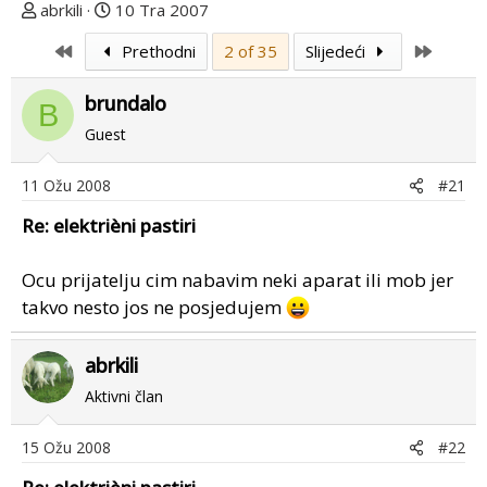
T
D
abrkili
10 Tra 2007
e
a
First
Last
Prethodni
2 of 35
Slijedeći
m
t
u
u
brundalo
p
m
B
o
p
Guest
k
r
r
v
11 Ožu 2008
#21
e
o
Re: elektrièni pastiri
n
g
u
p
o
o
Ocu prijatelju cim nabavim neki aparat ili mob jer
s
takvo nesto jos ne posjedujem
t
a
abrkili
Aktivni član
15 Ožu 2008
#22