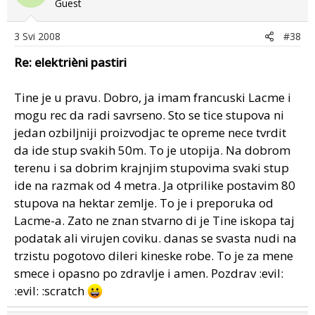
Guest
3 Svi 2008
#38
Re: elektrièni pastiri
Tine je u pravu. Dobro, ja imam francuski Lacme i
mogu rec da radi savrseno. Sto se tice stupova ni
jedan ozbiljniji proizvodjac te opreme nece tvrdit
da ide stup svakih 50m. To je utopija. Na dobrom
terenu i sa dobrim krajnjim stupovima svaki stup
ide na razmak od 4 metra. Ja otprilike postavim 80
stupova na hektar zemlje. To je i preporuka od
Lacme-a. Zato ne znan stvarno di je Tine iskopa taj
podatak ali virujen coviku. danas se svasta nudi na
trzistu pogotovo dileri kineske robe. To je za mene
smece i opasno po zdravlje i amen. Pozdrav :evil:
:evil: :scratch