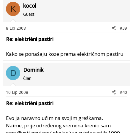
kocol
K
Guest
8 Lip 2008
#39
Re: elektrièni pastiri
Kako se ponašaju koze prema električnom pastiru
Dominik
D
Član
10 Lip 2008
#40
Re: elektrièni pastiri
Evo ja naravno učim na svojim greškama.
Naime, prije određenog vremena krenio sam
ograđivati novi tor ( okolac ) za svinje svojih 1000