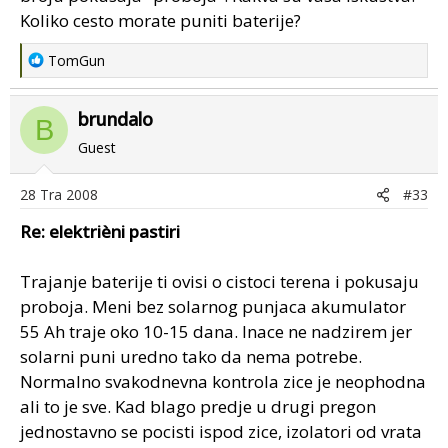
Koliko cesto morate puniti baterije?
R
TomGun
e
a
brundalo
c
B
t
Guest
i
o
28 Tra 2008
#33
n
s
Re: elektrièni pastiri
:
Trajanje baterije ti ovisi o cistoci terena i pokusaju
proboja. Meni bez solarnog punjaca akumulator
55 Ah traje oko 10-15 dana. Inace ne nadzirem jer
solarni puni uredno tako da nema potrebe.
Normalno svakodnevna kontrola zice je neophodna
ali to je sve. Kad blago predje u drugi pregon
jednostavno se pocisti ispod zice, izolatori od vrata