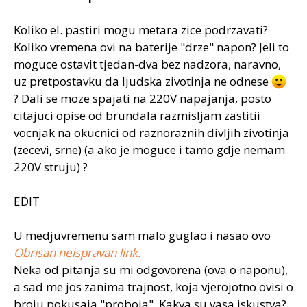
Koliko el. pastiri mogu metara zice podrzavati?
Koliko vremena ovi na baterije "drze" napon? Jeli to
moguce ostavit tjedan-dva bez nadzora, naravno,
uz pretpostavku da ljudska zivotinja ne odnese
? Dali se moze spajati na 220V napajanja, posto
citajuci opise od brundala razmisljam zastitii
vocnjak na okucnici od raznoraznih divljih zivotinja
(zecevi, srne) (a ako je moguce i tamo gdje nemam
220V struju) ?
EDIT
U medjuvremenu sam malo guglao i nasao ovo
Obrisan neispravan link.
Neka od pitanja su mi odgovorena (ova o naponu),
a sad me jos zanima trajnost, koja vjerojotno ovisi o
broju pokusaja "proboja". Kakva su vasa iskustva?