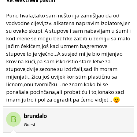
Re: elektrièni pastiri
Puno hvala,tako sam nešto i ja zamišljao da od
vodvodne cijevi,tzv. alkatena napravim izolatore,jer
su ovako skupi..A stupove i sam nabavljam u šumi i
kod mene se mogu bez frke zabiti u zemlju sa malo
jačim čekićem,još kad uzmem bagremove
stupove,to je vječno...A susjed mi je bio mijenjao
krov na kući,pa sam iskoristio stare letve za
stupove,dvije sezone su izdržali,sad ih moram
mijenjati...žicu još uvijek koristim plastičnu sa
licnom,onu tvorničku... ne znam kako bi se
ponašala pocinčana,ali probat ću i to,ionako sad
imam jutro i pol za ogradit pa ćemo vidjet...
brundalo
B
Guest