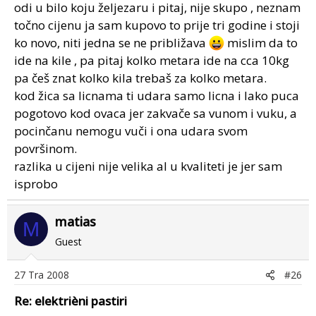
odi u bilo koju željezaru i pitaj, nije skupo , neznam
točno cijenu ja sam kupovo to prije tri godine i stoji
ko novo, niti jedna se ne približava
mislim da to
ide na kile , pa pitaj kolko metara ide na cca 10kg
pa češ znat kolko kila trebaš za kolko metara.
kod žica sa licnama ti udara samo licna i lako puca
pogotovo kod ovaca jer zakvače sa vunom i vuku, a
pocinčanu nemogu vuči i ona udara svom
površinom.
razlika u cijeni nije velika al u kvaliteti je jer sam
isprobo
matias
M
Guest
27 Tra 2008
#26
Re: elektrièni pastiri