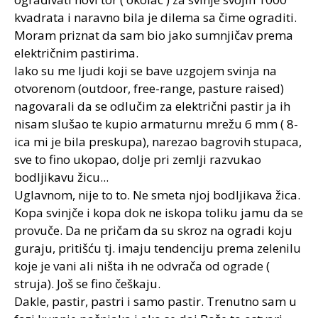
kvadrata i naravno bila je dilema sa čime ograditi.
Moram priznat da sam bio jako sumnjičav prema
električnim pastirima.
Iako su me ljudi koji se bave uzgojem svinja na
otvorenom (outdoor, free-range, pasture raised)
nagovarali da se odlučim za električni pastir ja ih
nisam slušao te kupio armaturnu mrežu 6 mm ( 8-
ica mi je bila preskupa), narezao bagrovih stupaca,
sve to fino ukopao, dolje pri zemlji razvukao
bodljikavu žicu...
Uglavnom, nije to to. Ne smeta njoj bodljikava žica.
Kopa svinjče i kopa dok ne iskopa toliku jamu da se
provuče. Da ne pričam da su skroz na ogradi koju
guraju, pritišću tj. imaju tendenciju prema zelenilu
koje je vani ali ništa ih ne odvrača od ograde (
struja). Još se fino češkaju.
Dakle, pastir, pastri i samo pastir. Trenutno sam u