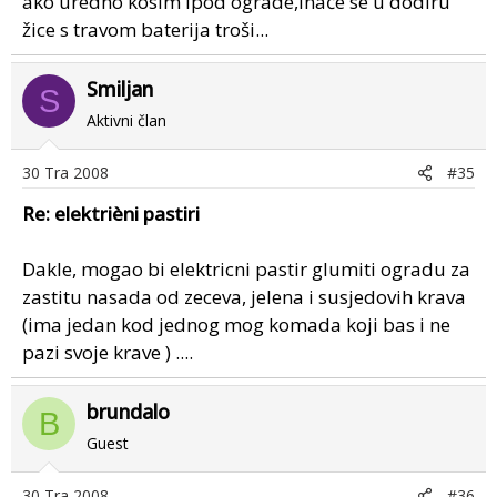
ako uredno kosim ipod ograde,inače se u dodiru
žice s travom baterija troši...
Smiljan
S
Aktivni član
30 Tra 2008
#35
Re: elektrièni pastiri
Dakle, mogao bi elektricni pastir glumiti ogradu za
zastitu nasada od zeceva, jelena i susjedovih krava
(ima jedan kod jednog mog komada koji bas i ne
pazi svoje krave ) ....
brundalo
B
Guest
30 Tra 2008
#36