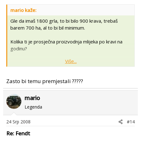
mario kaže:
Gle da imaš 1800 grla, to bi bilo 900 krava, trebaš
barem 700 ha, al to bi bil minimum.
Kolika ti je prosječna proizvodnja mlijeka po kravi na
godinu?
Više...
Znam da je sve to of topic, al bumo premjestili u temu o
JOhn-iju.
Zasto bi temu premjestali ?????
mario
Legenda
24 Srp 2008
#14
Re: Fendt