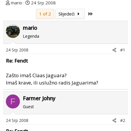
T
D
mario
24 Srp 2008
e
a
Last
1 of 2
Slijedeći
m
t
u
u
mario
p
m
o
p
Legenda
k
r
r
v
24 Srp 2008
#1
e
o
Re: Fendt
n
g
u
p
o
o
Zašto imaš Claas Jaguara?
s
Imaš krave, ili uslužno radis Jaguarima?
t
a
Farmer Johny
F
Guest
24 Srp 2008
#2