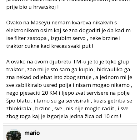
prije bio u hrvatskoj !
Ovako na Maseyu nemam kvarova nikakvih s
elektronikom osim kaj se zna dogoditi je da kad m
ise filter zastopa , izgubim servo , neke brzine i
traktor cukne kad kreces svaki put !
A ovako na ovom djubretu TM-u je to je tqko glup
traktor , zao mi je sto sam ga kupio , hidraulika ga
zna nekad odjebat isto zbog struje , a jednom mi je
sve zablikiralo usred polja i nisam mogao nikamo ,
nego pjesaciti 20 KM i ljepo zvat servisere na polje
špo blatu , i tamo su ga servisirali , kuzis getriba se
zblokirala , brzine , sve , nis nije moglo radit , i sve
zbog toga kaj je izgorjela jedna žica od 10 cm !
mario