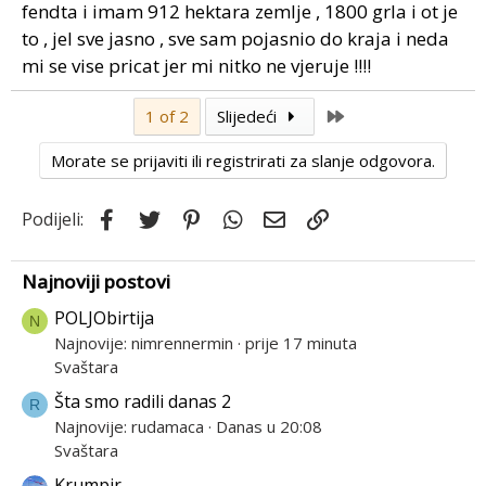
fendta i imam 912 hektara zemlje , 1800 grla i ot je
to , jel sve jasno , sve sam pojasnio do kraja i neda
mi se vise pricat jer mi nitko ne vjeruje !!!!
Last
1 of 2
Slijedeći
Morate se prijaviti ili registrirati za slanje odgovora.
Facebook
Twitter
Pinterest
WhatsApp
Email
Link
Podijeli:
Najnoviji postovi
POLJObirtija
N
Najnovije: nimrennermin
prije 17 minuta
Svaštara
Šta smo radili danas 2
R
Najnovije: rudamaca
Danas u 20:08
Svaštara
Krumpir