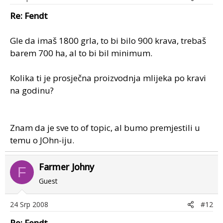
Re: Fendt
Gle da imaš 1800 grla, to bi bilo 900 krava, trebaš
barem 700 ha, al to bi bil minimum.
Kolika ti je prosječna proizvodnja mlijeka po kravi
na godinu?
Znam da je sve to of topic, al bumo premjestili u
temu o JOhn-iju.
Farmer Johny
F
Guest
24 Srp 2008
#12
Re: Fendt