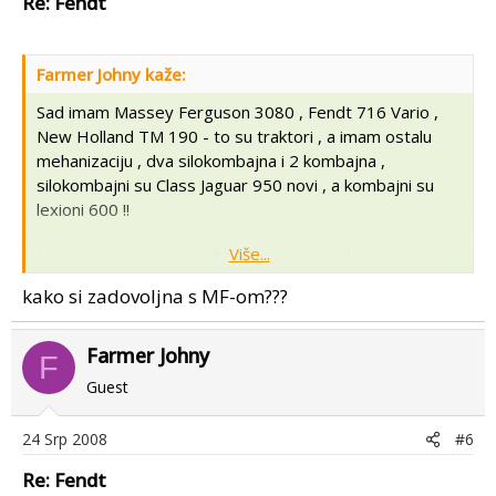
Re: Fendt
Farmer Johny kaže:
Sad imam Massey Ferguson 3080 , Fendt 716 Vario ,
New Holland TM 190 - to su traktori , a imam ostalu
mehanizaciju , dva silokombajna i 2 kombajna ,
silokombajni su Class Jaguar 950 novi , a kombajni su
lexioni 600 !!
Više...
Nije nesto pretjerano ali treba mi jos mehanizacije !
kako si zadovoljna s MF-om???
Imam ja jos 2 traktora ispod 100 konja , ali njih nisam ni
napisao al evo , moze ovak Fendt Deutz DX 85
Farmer Johny
F
Guest
24 Srp 2008
#6
Re: Fendt