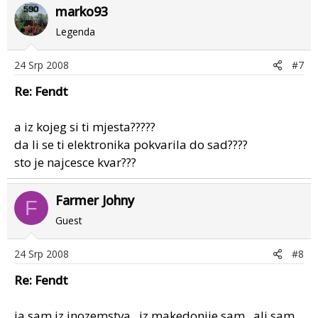
marko93
Legenda
24 Srp 2008
#7
Re: Fendt
a iz kojeg si ti mjesta?????
da li se ti elektronika pokvarila do sad????
sto je najcesce kvar???
Farmer Johny
F
Guest
24 Srp 2008
#8
Re: Fendt
ja sam iz inozemstva , iz makedonije sam , ali sam