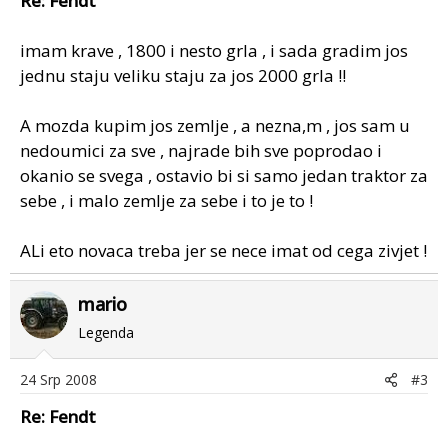
Re: Fendt
imam krave , 1800 i nesto grla , i sada gradim jos
jednu staju veliku staju za jos 2000 grla !!
A mozda kupim jos zemlje , a nezna,m , jos sam u
nedoumici za sve , najrade bih sve poprodao i
okanio se svega , ostavio bi si samo jedan traktor za
sebe , i malo zemlje za sebe i to je to !
ALi eto novaca treba jer se nece imat od cega zivjet !
mario
Legenda
24 Srp 2008
#3
Re: Fendt