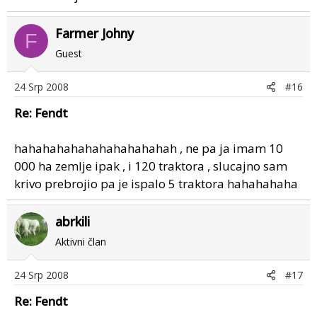
Farmer Johny
F
Guest
24 Srp 2008
#16
Re: Fendt
hahahahahahahahahahahah , ne pa ja imam 10
000 ha zemlje ipak , i 120 traktora , slucajno sam
krivo prebrojio pa je ispalo 5 traktora hahahahaha
abrkili
Aktivni član
24 Srp 2008
#17
Re: Fendt