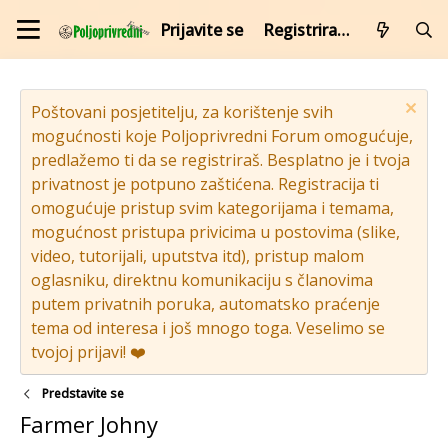
Prijavite se
Registrirajte se
Poštovani posjetitelju, za korištenje svih
mogućnosti koje Poljoprivredni Forum omogućuje,
predlažemo ti da se registriraš. Besplatno je i tvoja
privatnost je potpuno zaštićena. Registracija ti
omogućuje pristup svim kategorijama i temama,
mogućnost pristupa privicima u postovima (slike,
video, tutorijali, uputstva itd), pristup malom
oglasniku, direktnu komunikaciju s članovima
putem privatnih poruka, automatsko praćenje
tema od interesa i još mnogo toga. Veselimo se
tvojoj prijavi! ❤️
Predstavite se
Farmer Johny