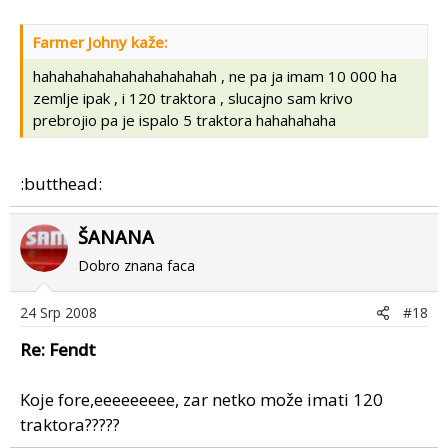
Farmer Johny kaže:
hahahahahahahahahahahah , ne pa ja imam 10 000 ha
zemlje ipak , i 120 traktora , slucajno sam krivo
prebrojio pa je ispalo 5 traktora hahahahaha
:butthead:
ŠANANA
Dobro znana faca
24 Srp 2008
#18
Re: Fendt
Koje fore,eeeeeeeee, zar netko može imati 120
traktora?????