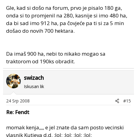
Gle, kad si došo na forum, prvo je pisalo 180 ga,
onda si to promjenil na 280, kasnije si imo 480 ha,
da bi sad imo 912 ha, pa čovjeće pa ti si za 5 min
došao do novih 700 hektara.
Da imaš 900 ha, nebi to nikako mogao sa
traktorom od 190ks obradit.
swizach
Iskusan lik
24 Srp 2008
#15
Re: Fendt
momak kenja,,,, e jel znate da sam posto vecinski
vlasnik Kutjeva d.d. :lol: :lol: :lol: :lol: