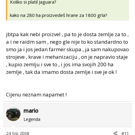
Koliko si platil Jaguara?
kako na 280 ha proizvedeš hrane za 1800 grla?
jbtpa kak nebi proizvel , pa to je dosta zemlje za to ,
a i ne raidm sam , nego gle nije to ko standardno to
smo ja i jos jedan farmer skupa , ja sam nakupovao
strojeve , krave i mehanizaciju , on je napravio staje
, kupio zemlju i sve to , i jos ima svojih 200 ha
zemlje , tak da imamo dosta zemlje i sve je ok !
Cijenu neznam napamet !
mario
Legenda
24 Srp 2008
#11