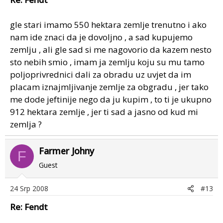
gle stari imamo 550 hektara zemlje trenutno i ako
nam ide znaci da je dovoljno , a sad kupujemo
zemlju , ali gle sad si me nagovorio da kazem nesto
sto nebih smio , imam ja zemlju koju su mu tamo
poljoprivrednici dali za obradu uz uvjet da im
placam iznajmljivanje zemlje za obgradu , jer tako
me dode jeftinije nego da ju kupim , to ti je ukupno
912 hektara zemlje , jer ti sad a jasno od kud mi
zemlja ?
Farmer Johny
F
Guest
24 Srp 2008
#13
Re: Fendt