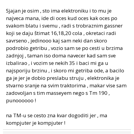
Sjajan je osim , sto ima elektroniku i to mu je
najveca mana, ide di oces kud oces kak oces po
svakom blatu i svemu , radi s trobraznim gassner
koji se daju štimat 16,18,20 cola , okretaci radi
savrseno , jedinooo kaj sam neki dan skoro
podrobio getribu , vozio sam se po cesti u brzima
zadnjoj , taman iso doma navecer kad sam sve
izbalirao , i vozim se nekih 35 i baci mi ga u
najsporiju brzinu , i skoro mi getriba ode, a bacilo
ga je jer je dobio preslabu struju , elektronika je
stvarno sranje na svim traktorima , makar vise sam
zadovoljan s tim masseyem nego s Tm 190 ,
punoooooo !
na TM-u se cesto zna kvar dogoditi jer , ma
kompjuter je kompjuter !