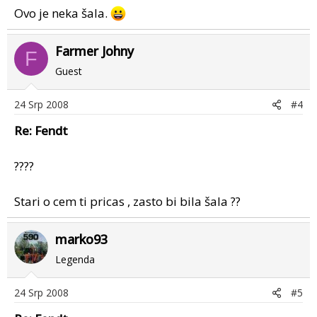
Ovo je neka šala.
Farmer Johny
F
Guest
24 Srp 2008
#4
Re: Fendt
????
Stari o cem ti pricas , zasto bi bila šala ??
marko93
Legenda
24 Srp 2008
#5