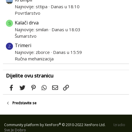
Najnovije: sttipa
Danas u 18:10
Povrtlarstvo
Kalači drva
S
Najnovije: smilan
Danas u 18:03
Šumarstvo
Trimeri
Z
Najnovije: zborce
Danas u 15:59
Ručna mehanizacija
Dijelite ovu stranicu
Facebook
Twitter
Pinterest
WhatsApp
Email
Link
Predstavite se
®
Community platform by XenForo
© 2010-2022 XenForo Ltd.
Izradio
Sve Je Dobro