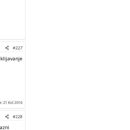
#227
klijavanje
e:
21 Kol 2016
#228
fazni