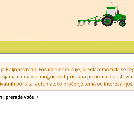
oje Poljoprivredni Forum omogućuje, predlažemo ti da se regi
rijama i temama, mogućnost pristupa privicima u postovima (s
vatnih poruka, automatsko praćenje tema od interesa i još m
 i prerada voća