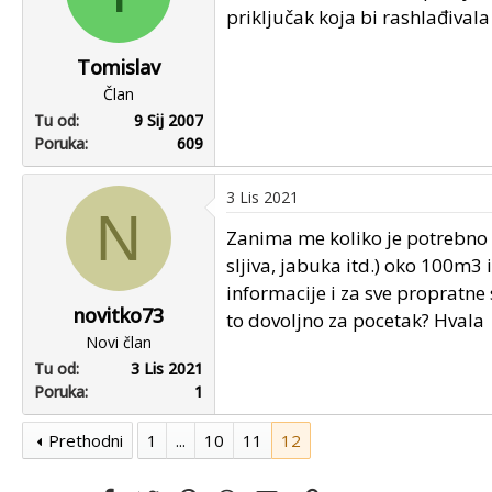
priključak koja bi rashlađival
Tomislav
Član
Tu od
9 Sij 2007
Poruka
609
3 Lis 2021
N
Zanima me koliko je potrebno 
sljiva, jabuka itd.) oko 100m3 
informacije i za sve propratne 
novitko73
to dovoljno za pocetak? Hvala
Novi član
Tu od
3 Lis 2021
Poruka
1
Prethodni
1
...
10
11
12