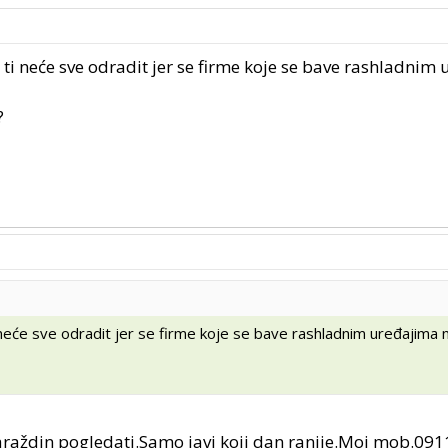
 ti neće sve odradit jer se firme koje se bave rashladnim
?
i neće sve odradit jer se firme koje se bave rashladnim uređajima
araždin pogledati.Samo javi koji dan ranije.Moj mob.09