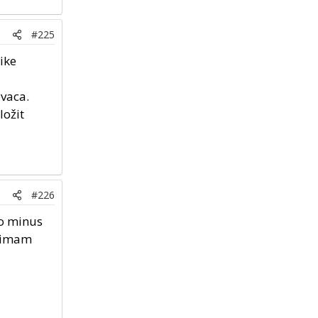
#225
ike
ovaca.
ložit
#226
do minus
i imam