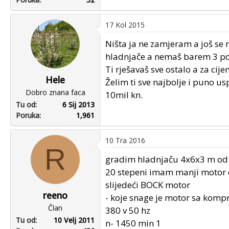
17 Kol 2015
Ništa ja ne zamjeram a još se 
hladnjače a nemaš barem 3 pon
Ti rješavaš sve ostalo a za cij
Hele
Želim ti sve najbolje i puno us
Dobro znana faca
10mil kn.
Tu od
6 Sij 2013
Poruka
1,961
10 Tra 2016
R
gradim hladnjaču 4x6x3 m od 
20 stepeni imam manji motor 
slijedeći BOCK motor
reeno
- koje snage je motor sa komp
Član
380 v 50 hz
Tu od
10 Velj 2011
n- 1450 min 1