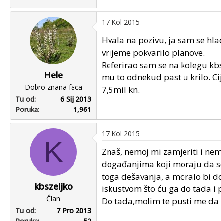
17 Kol 2015
Hvala na pozivu, ja sam se hla
vrijeme pokvarilo planove.
Referirao sam se na kolegu kbs
Hele
mu to odnekud past u krilo. Ci
Dobro znana faca
7,5mil kn.
Tu od
6 Sij 2013
Poruka
1,961
17 Kol 2015
K
Znaš, nemoj mi zamjeriti i nemo
događanjima koji moraju da se
toga dešavanja, a moralo bi d
kbszeljko
iskustvom što ću ga do tada i po
Član
Do tada,molim te pusti me da 
Tu od
7 Pro 2013
Poruka
52