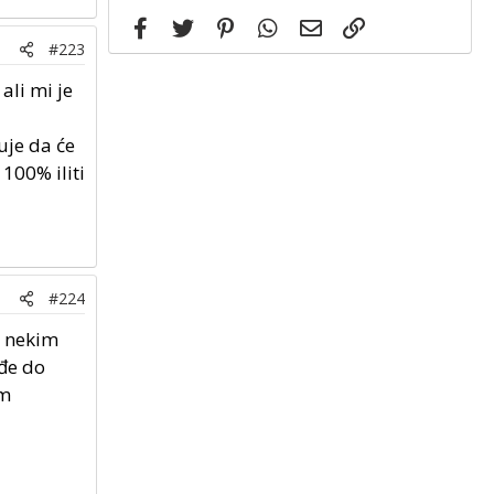
Facebook
Twitter
Pinterest
WhatsApp
Email
Link
#223
ali mi je
uje da će
100% iliti
#224
o nekim
đe do
im