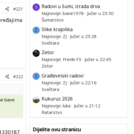
Radovi u šumi, izrada drva
B
#221
Najnovije: bane1978
Jučer u 23:50
 uređajima
Šumarstvo
Slike krajolika
Z
Najnovije: ZJ
Jučer u 23:28
Svaštara
Zetor
Najnovije: Frenki F3
Jučer u 22:45
Zetor
Građevinski radovi
#222
Z
Najnovije: ZJ
Jučer u 22:16
Svaštara
Kukuruz 2026
 ne bave
Najnovije: luka
Jučer u 21:12
Ratarstvo
Dijelite ovu stranicu
11330187