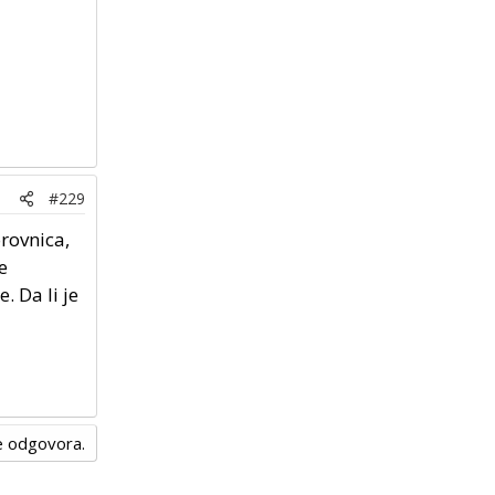
#229
rovnica,
e
. Da li je
nje odgovora.