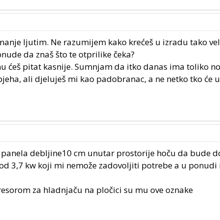
manje ljutim. Ne razumijem kako krećeš u izradu tako vel
ude da znaš što te otprilike čeka?
enu ćeš pitat kasnije. Sumnjam da itko danas ima toliko n
pjeha, ali djeluješ mi kao padobranac, a ne netko tko će u
panela debljine10 cm unutar prostorije hoču da bude 
od 3,7 kw koji mi nemože zadovoljiti potrebe a u ponud
resorom za hladnjaču na pločici su mu ove oznake