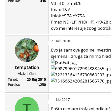
Poruka
436
Vth 4 0 , 5 m3/h
Imax 18 A
Iblok Y57A YY75A
Pmax ND (LP) /HD(HP) -19/28 
ovo me interesuje zbog potrošn
21 Kol 2016
Evo ja sam ove godine investir
sjemena...druga za mirno hlađe
temptation
Aktivni član
Tu od
20 Ruj 2010
Poruka
1,250
11 Lip 2017
T
Pošto nemam trofazni priključa