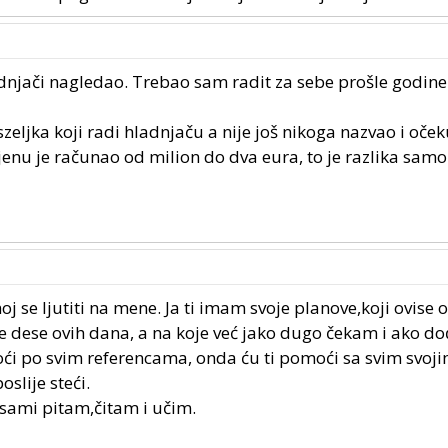
dnjači nagledao. Trebao sam radit za sebe prošle godine 
zeljka koji radi hladnjaču a nije još nikoga nazvao i oček
jenu je računao od milion do dva eura, to je razlika samo 
j se ljutiti na mene. Ja ti imam svoje planove,koji ovise 
 dese ovih dana, a na koje već jako dugo čekam i ako do
oći po svim referencama, onda ću ti pomoći sa svim svoj
slije steći.
sami pitam,čitam i učim.