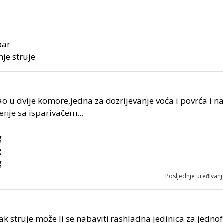
bar
je struje
ao u dvije komore,jedna za dozrijevanje voća i povrća i na
nje sa isparivačem...
Posljednje uređivanj
k struje može li se nabaviti rashladna jedinica za jedno