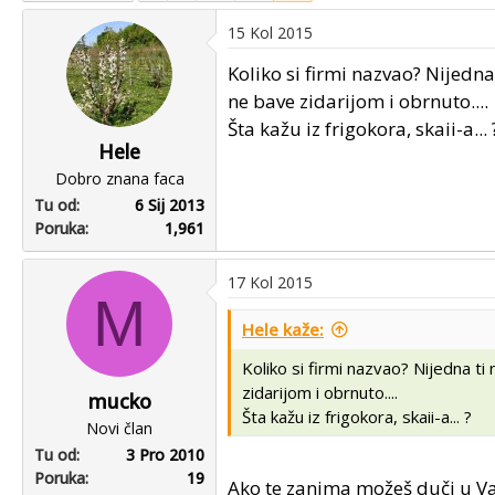
u
u
15 Kol 2015
p
m
o
p
Koliko si firmi nazvao? Nijedna
k
r
ne bave zidarijom i obrnuto....
r
v
Šta kažu iz frigokora, skaii-a... 
e
o
Hele
n
g
Dobro znana faca
u
p
Tu od
6 Sij 2013
o
o
Poruka
1,961
s
t
a
17 Kol 2015
M
Hele kaže:
Koliko si firmi nazvao? Nijedna t
zidarijom i obrnuto....
mucko
Šta kažu iz frigokora, skaii-a... ?
Novi član
Tu od
3 Pro 2010
Poruka
19
Ako te zanima možeš duči u V