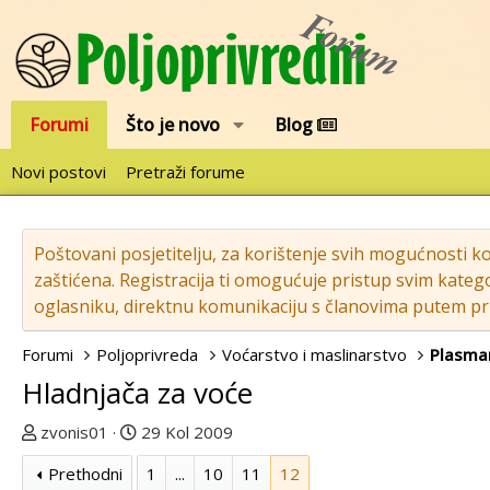
Forumi
Što je novo
Blog
Novi postovi
Pretraži forume
Poštovani posjetitelju, za korištenje svih mogućnosti k
zaštićena. Registracija ti omogućuje pristup svim katego
oglasniku, direktnu komunikaciju s članovima putem pri
Forumi
Poljoprivreda
Voćarstvo i maslinarstvo
Plasman
Hladnjača za voće
T
D
zvonis01
29 Kol 2009
e
a
Prethodni
1
...
10
11
12
m
t