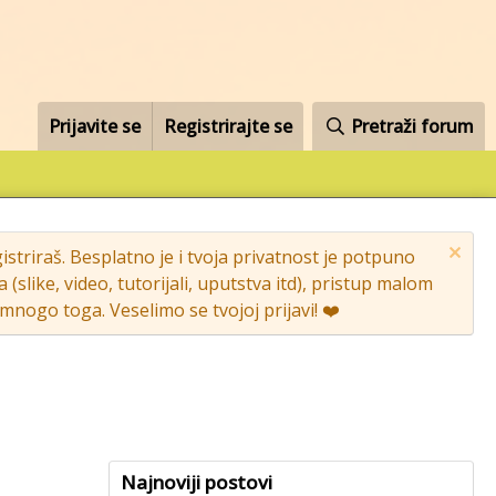
Prijavite se
Registrirajte se
Pretraži forum
striraš. Besplatno je i tvoja privatnost je potpuno
like, video, tutorijali, uputstva itd), pristup malom
nogo toga. Veselimo se tvojoj prijavi! ❤️
Najnoviji postovi