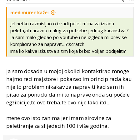
medimurec kaže:
jel netko razmisljao o izradi pelet mlina za izradu
peleta,al naravno malog za potrebe jednog kucanstva!?
ja sam malo gledao po youtube i ne izgleda mi previse
komplicirano za napravit...!?:scratch
ima ko kakva iskustva s tim koja bi bio voljan podijelit!?
ja sam dosada u mojoj okolici kontaktirao mnoge
hajmo reći majstore i pokazao im princip rada.kau
nije to problem nikakav za napraviti.kad sam ih
pitao za ponudu da mi to naprave onda su počele
egzibicije,te ovo treba,te ovo nije lako itd...
mene ovo isto zanima jer imam sirovine za
peletiranje za slijedećih 100 i više godina.