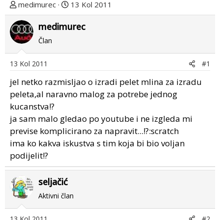
T
D
medimurec
13 Kol 2011
e
a
m
medimurec
t
u
u
Član
p
m
o
p
13 Kol 2011
#1
k
r
r
v
jel netko razmisljao o izradi pelet mlina za izradu
e
o
peleta,al naravno malog za potrebe jednog
n
g
kucanstva!?
u
p
ja sam malo gledao po youtube i ne izgleda mi
o
o
previse komplicirano za napravit...!?:scratch
s
ima ko kakva iskustva s tim koja bi bio voljan
t
podijelit!?
a
seljačić
Aktivni član
13 Kol 2011
#2