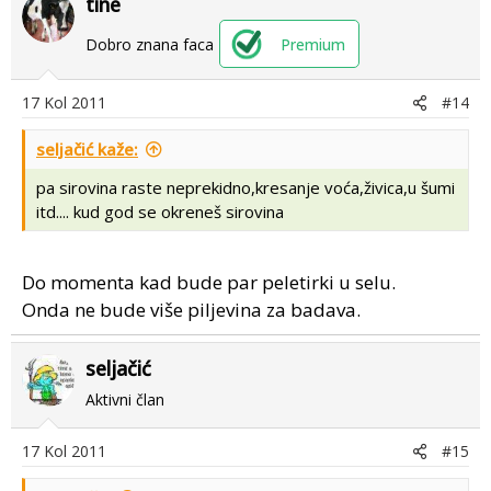
tine
Dobro znana faca
Premium
17 Kol 2011
#14
seljačić kaže:
pa sirovina raste neprekidno,kresanje voća,živica,u šumi
itd.... kud god se okreneš sirovina
Do momenta kad bude par peletirki u selu.
Onda ne bude više piljevina za badava.
seljačić
Aktivni član
17 Kol 2011
#15