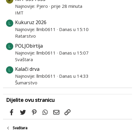
P
Najnovije: Pjero
prije 28 minuta
IMT
Kukuruz 2026
L
Najnovije: llmb0611
Danas u 15:10
Ratarstvo
POLJObirtija
L
Najnovije: llmb0611
Danas u 15:07
Svaštara
Kalači drva
L
Najnovije: llmb0611
Danas u 14:33
Šumarstvo
Dijelite ovu stranicu
Facebook
Twitter
Pinterest
WhatsApp
Email
Link
Svaštara