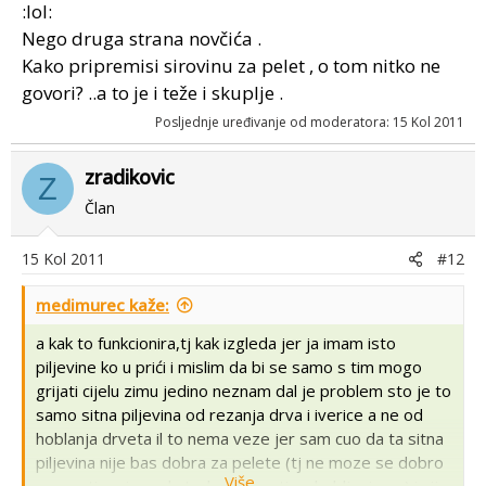
:lol:
tad bilo 20t sile po cm2.
Nego druga strana novčića .
Kako pripremisi sirovinu za pelet , o tom nitko ne
govori? ..a to je i teže i skuplje .
Posljednje uređivanje od moderatora:
15 Kol 2011
zradikovic
Z
Član
15 Kol 2011
#12
medimurec kaže:
a kak to funkcionira,tj kak izgleda jer ja imam isto
piljevine ko u prići i mislim da bi se samo s tim mogo
grijati cijelu zimu jedino neznam dal je problem sto je to
samo sitna piljevina od rezanja drva i iverice a ne od
hoblanja drveta il to nema veze jer sam cuo da ta sitna
piljevina nije bas dobra za pelete (tj ne moze se dobro
Više...