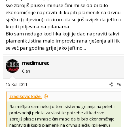
sve zbrojiš pluse i minuse čini mi se da bi bilo
ekonomičnije napraviti ili kupiti plamenik na drvnu
sječku (piljevinu) obzirom da se još uvijek da jeftino
kupiti piljevina na pilanama.
Bio sam nedugo kod lika koji je dao napraviti takvi
plamenik ,istina malo improvizirana rješenja ali lik
se več par godina grije jako jeftino...
medimurec
Član
15 Kol 2011
#6
zradikovic kaže:
Razmišljao sam nekaj o tom sistemu grijanja na pelet i
proizvodnji peleta za vlastite potrebe ali kad sve
zbrojiš pluse i minuse čini mi se da bi bilo ekonomičnije
napraviti ili kupiti plamenik na drvnu sječku (piljevinu)