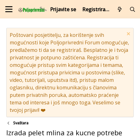
Prijavite se
Registrirajte se
Poštovani posjetitelju, za korištenje svih
mogućnosti koje Poljoprivredni Forum omogućuje,
predlažemo ti da se registriraš. Besplatno je i tvoja
privatnost je potpuno zaštićena. Registracija ti
omogućuje pristup svim kategorijama i temama,
mogućnost pristupa privicima u postovima (slike,
video, tutorijali, uputstva itd), pristup malom
oglasniku, direktnu komunikaciju s članovima
putem privatnih poruka, automatsko praćenje
tema od interesa i još mnogo toga. Veselimo se
tvojoj prijavi! ❤️
Svaštara
Izrada pelet mlina za kucne potrebe