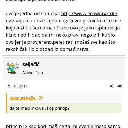
ovo je jedna od solucija:
http://www.ecoworxx.de/
uzimajući u obzir cijenu ogrijevnog drveta a i mase
koja leži po šumama i trune ovo je jako isplativo.ja
lično nebih dao da mi neko pravi nego bih kupio
ovo jer je provjereno.peletirati možeš sve kao što
rekoh čak i bio otpad iz domaćinstva.
seljačić
Aktivni član
15 Kol 2011
#8
puknuti kaže:
dajte malo lnkova , koji princip?
princip je kao kod mašine za mljevenje mesa samo