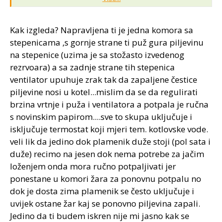
spresati pa je onda treba mijesati sa hobljevinom) i nije
takav ucinak,bar sam tako cuo... !?:scratch
Kak izgleda? Napravljena ti je jedna komora sa
stepenicama ,s gornje strane ti puž gura piljevinu
na stepenice (uzima je sa stožasto izvedenog
rezrvoara) a sa zadnje strane tih stepenica
ventilator upuhuje zrak tak da zapaljene čestice
piljevine nosi u kotel...mislim da se da regulirati
brzina vrtnje i puža i ventilatora a potpala je ručna
s novinskim papirom....sve to skupa uključuje i
isključuje termostat koji mjeri tem. kotlovske vode.
veli lik da jedino dok plamenik duže stoji (pol sata i
duže) recimo na jesen dok nema potrebe za jačim
loženjem onda mora ručno potpaljivati jer
ponestane u komori žara za ponovnu potpalu no
dok je dosta zima plamenik se često uključuje i
uvijek ostane žar kaj se ponovno piljevina zapali.
Jedino da ti budem iskren nije mi jasno kak se