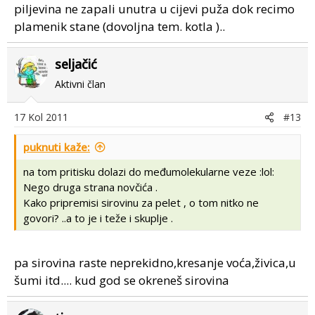
piljevina ne zapali unutra u cijevi puža dok recimo
plamenik stane (dovoljna tem. kotla )..
seljačić
Aktivni član
17 Kol 2011
#13
puknuti kaže:
na tom pritisku dolazi do međumolekularne veze :lol:
Nego druga strana novčića .
Kako pripremisi sirovinu za pelet , o tom nitko ne
govori? ..a to je i teže i skuplje .
pa sirovina raste neprekidno,kresanje voća,živica,u
šumi itd.... kud god se okreneš sirovina