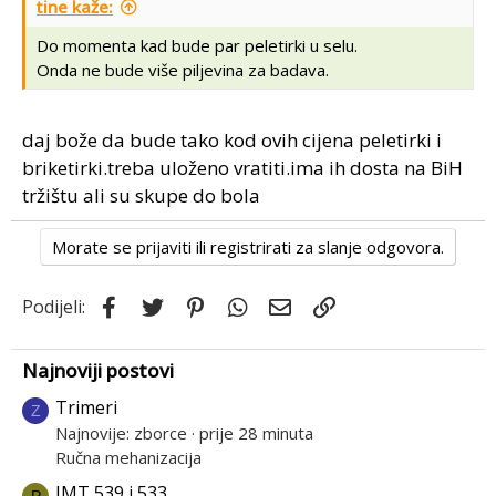
tine kaže:
Do momenta kad bude par peletirki u selu.
Onda ne bude više piljevina za badava.
daj bože da bude tako kod ovih cijena peletirki i
briketirki.treba uloženo vratiti.ima ih dosta na BiH
tržištu ali su skupe do bola
Morate se prijaviti ili registrirati za slanje odgovora.
Facebook
Twitter
Pinterest
WhatsApp
Email
Link
Podijeli:
Najnoviji postovi
Trimeri
Z
Najnovije: zborce
prije 28 minuta
Ručna mehanizacija
IMT 539 i 533