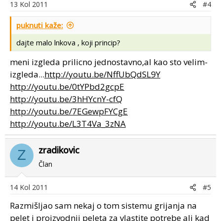
13 Kol 2011
#4
puknuti kaže:
dajte malo lnkova , koji princip?
meni izgleda prilicno jednostavno,al kao sto velim-
izgleda...
http://youtu.be/NffUbQdSL9Y
http://youtu.be/0tYPbd2gcpE
http://youtu.be/3hHYcnY-cfQ
http://youtu.be/7EGewpFYCgE
http://youtu.be/L3T4Va_3zNA
zradikovic
Z
Član
14 Kol 2011
#5
Razmišljao sam nekaj o tom sistemu grijanja na
pelet i proizvodnji peleta za vlastite potrebe ali kad