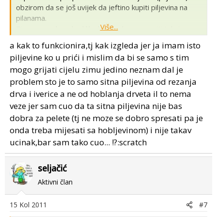
obzirom da se još uvijek da jeftino kupiti piljevina na
pilanama.
Više...
Bio sam nedugo kod lika koji je dao napraviti takvi
plamenik ,istina malo improvizirana rješenja ali lik se več
a kak to funkcionira,tj kak izgleda jer ja imam isto
par godina grije jako jeftino...
piljevine ko u prići i mislim da bi se samo s tim
mogo grijati cijelu zimu jedino neznam dal je
problem sto je to samo sitna piljevina od rezanja
drva i iverice a ne od hoblanja drveta il to nema
veze jer sam cuo da ta sitna piljevina nije bas
dobra za pelete (tj ne moze se dobro spresati pa je
onda treba mijesati sa hobljevinom) i nije takav
ucinak,bar sam tako cuo... !?:scratch
seljačić
Aktivni član
15 Kol 2011
#7