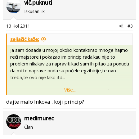
vlč.puknuti
Iskusan lik
13 Kol 2011
#3
seljačić kaže:
ja sam dosada u mojoj okolici kontaktirao mnoge hajmo
reći majstore i pokazao im princip rada.kau nije to
problem nikakav za napraviti.kad sam ih pitao za ponudu
da mi to naprave onda su počele egzibicije,te ovo
treba,te ovo nije lako itd...
Više...
mene ovo isto zanima jer imam sirovine za peletiranje
za slijedećih 100 i više godina.
dajte malo lnkova , koji princip?
medimurec
Član