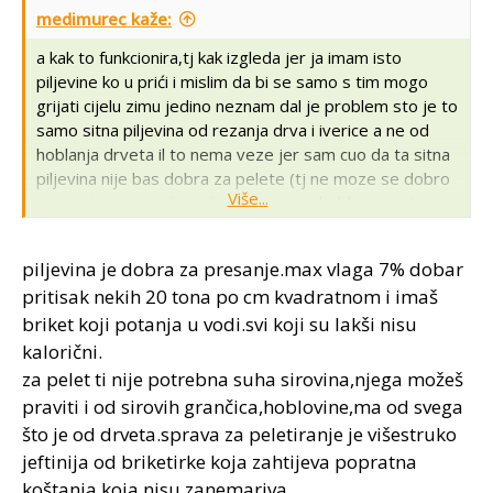
medimurec kaže:
a kak to funkcionira,tj kak izgleda jer ja imam isto
piljevine ko u prići i mislim da bi se samo s tim mogo
grijati cijelu zimu jedino neznam dal je problem sto je to
samo sitna piljevina od rezanja drva i iverice a ne od
hoblanja drveta il to nema veze jer sam cuo da ta sitna
piljevina nije bas dobra za pelete (tj ne moze se dobro
Više...
spresati pa je onda treba mijesati sa hobljevinom) i nije
takav ucinak,bar sam tako cuo... !?:scratch
piljevina je dobra za presanje.max vlaga 7% dobar
pritisak nekih 20 tona po cm kvadratnom i imaš
briket koji potanja u vodi.svi koji su lakši nisu
kalorični.
za pelet ti nije potrebna suha sirovina,njega možeš
praviti i od sirovih grančica,hoblovine,ma od svega
što je od drveta.sprava za peletiranje je višestruko
jeftinija od briketirke koja zahtijeva popratna
koštanja koja nisu zanemariva.