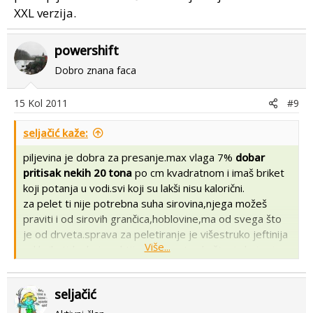
XXL verzija.
powershift
Dobro znana faca
15 Kol 2011
#9
seljačić kaže:
piljevina je dobra za presanje.max vlaga 7%
dobar
pritisak nekih 20 tona
po cm kvadratnom i imaš briket
koji potanja u vodi.svi koji su lakši nisu kalorični.
za pelet ti nije potrebna suha sirovina,njega možeš
praviti i od sirovih grančica,hoblovine,ma od svega što
je od drveta.sprava za peletiranje je višestruko jeftinija
Više...
od briketirke koja zahtijeva popratna koštanja koja nisu
zanemariva.
seljačić
Pritisak od 20t po cm2, da nije malo previse. To znaci
hidraulicno cilnadra promjera 110mm pod tlakom od