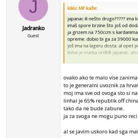
J
kikic MF kaže:
japanac ili nešto drugo????? ima 
imaš spore brzine što još od dodatne
Jadranko
ja grizem na 750ccm s kardanima a
Guest
opreme. dobio bi ga za 39000 kuna, 
još ima na lageru dosta. al opet p
linhai je marka oriđiđi japanac. a
garanciju 3 godine. i dao mi čovje
su s njima i za preporučiti su po riječ
ovako ako te malo vise zanima
to je generalni uvoznik za hrva
moj ima sve od ovoga sto si na
linhai je 65% republik off chi
tako da ne bude zabune.
ja za svoga ne mogu puno reci 
al se javim uskoro kad sga malo 