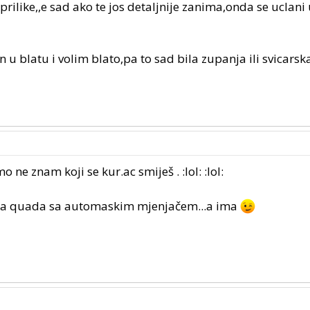
tprilike,,e sad ako te jos detaljnije zanima,onda se uclani 
n u blatu i volim blato,pa to sad bila zupanja ili svicarsk
mo ne znam koji se kur.ac smiješ . :lol: :lol:
ma quada sa automaskim mjenjačem...a ima