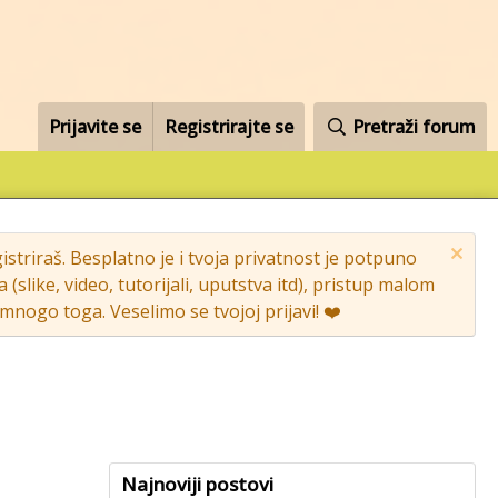
Prijavite se
Registrirajte se
Pretraži forum
striraš. Besplatno je i tvoja privatnost je potpuno
like, video, tutorijali, uputstva itd), pristup malom
nogo toga. Veselimo se tvojoj prijavi! ❤️
Najnoviji postovi