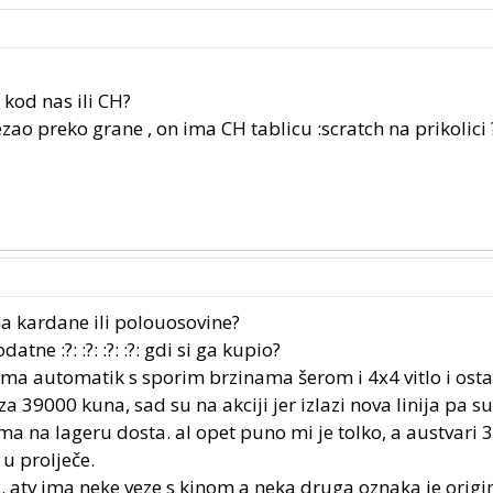
 kod nas ili CH?
zao preko grane , on ima CH tablicu :scratch na prikolici 
ma kardane ili polouosovine?
tne :?: :?: :?: :?: gdi si ga kupio?
ma automatik s sporim brzinama šerom i 4x4 vitlo i ostal
a 39000 kuna, sad su na akciji jer izlazi nova linija pa su
ima na lageru dosta. al opet puno mi je tolko, a austvari
 u prolječe.
c. atv ima neke veze s kinom a neka druga oznaka je origi