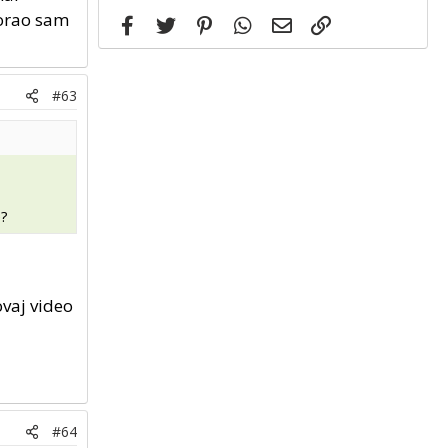
torao sam
Facebook
Twitter
Pinterest
WhatsApp
Email
Link
#63
e?
ovaj video
#64