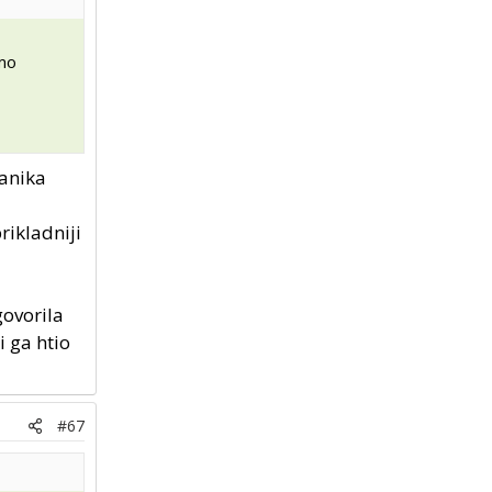
amo
hanika
rikladniji
govorila
i ga htio
#67