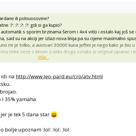
kardane ili polouosovine?
 :?: :?: :?: :?: gdi si ga kupio?
utomatik s sporim brzinama šerom i 4x4 vitlo i ostalo kaj još se 
sad su na akciji jer izlazi nova linija pa su cijene maximalno spusti
uno mi je tolko, a austvari 30000 kuna jeftini je nego kako je bio u 
tv ima neke veze s kinom a neka druga oznaka je original japanac i 
Više...
k adresu od ljudi koji su uzeli i kontaktorao sam se s njima i preza
ima vlasnika :!: :!: :!:
 idi na
http://www.leo-pard.eu/cro/atv.html
tsku.
brojao.
na i 35% yamaha
jer je tek 5 dana star
bolje upoznam :lol: :lol: :lol: