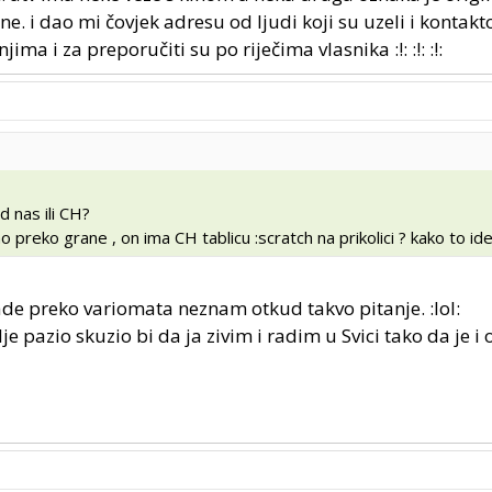
ne. i dao mi čovjek adresu od ljudi koji su uzeli i kontak
jima i za preporučiti su po riječima vlasnika :!: :!: :!:
d nas ili CH?
 preko grane , on ima CH tablicu :scratch na prikolici ? kako to id
ade preko variomata neznam otkud takvo pitanje. :lol:
e pazio skuzio bi da ja zivim i radim u Svici tako da je i 