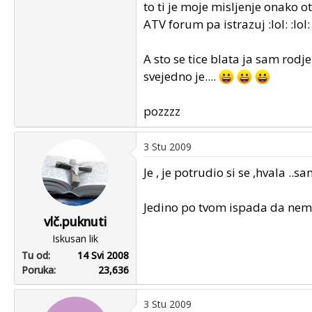
to ti je moje misljenje onako o
ATV forum pa istrazuj :lol: :lol:
A sto se tice blata ja sam rodje
svejedno je....
pozzzz
3 Stu 2009
Je , je potrudio si se ,hvala ..sa
Jedino po tvom ispada da ne
vlč.puknuti
Iskusan lik
Tu od
14 Svi 2008
Poruka
23,636
3 Stu 2009