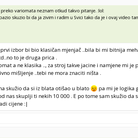
 preko variomata neznam otkud takvo pitanje. :lol:
azio skuzio bi da ja zivim i radim u Svici tako da je i ovaj video t
prvi izbor bi bio klasičan mjenjač ..bila bi mi bitnija me
d..no to je druga prica .
omat a ne klasika .., za stroj takve jacine i namjene mi je p
tivno mišljenje ..tebi ne mora znaciti ništa .
ma skužio da si iz blata otišao u blato
pa mi je logika 
 kod nas skuplji ti nekih 10 000 . E po tome sam skužio da s
adi cijene :|