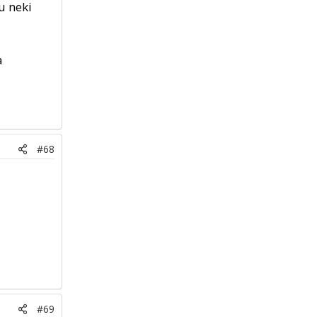
u neki
a
#68
#69