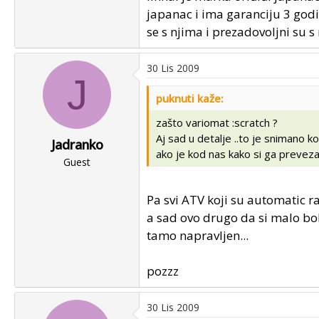
japanac i ima garanciju 3 godi
se s njima i prezadovoljni su s n
30 Lis 2009
J
puknuti kaže:
zašto variomat :scratch ?
Aj sad u detalje ..to je snimano ko
Jadranko
ako je kod nas kako si ga prevezao
Guest
Pa svi ATV koji su automatic r
a sad ovo drugo da si malo bolj
tamo napravljen...
pozzz
30 Lis 2009