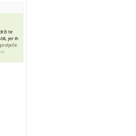
drži te
li, jer ih
prolječe.
ima
dovoljni