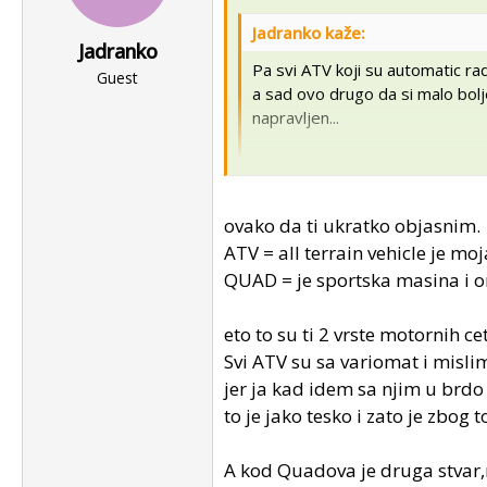
Jadranko kaže:
Jadranko
Pa svi ATV koji su automatic ra
Guest
a sad ovo drugo da si malo bolje
napravljen...
pozzz
Aj dobro krivo sam pitao .,moj prv
ovako da ti ukratko objasnim.
tabla ,rucke itd..no to je druga pri
ATV = all terrain vehicle je m
Dakle pitanje je bilo zašto variomat 
to je moje subjektivno mišljenje ..
QUAD = je sportska masina i 
Jasno mi je radiš u CH ..no nisma s
eto to su ti 2 vrste motornih ce
...a i pišeš da je kod nas skuplji 
Svi ATV su sa variomat i mislim
gore radi cijene :|
jer ja kad idem sa njim u brdo 
to je jako tesko i zato je zbo
A kod Quadova je druga stvar,