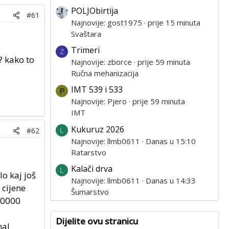
POLJObirtija
#61
Najnovije: gost1975
prije 15 minuta
Svaštara
Trimeri
Z
? kako to
Najnovije: zborce
prije 59 minuta
Ručna mehanizacija
IMT 539 i 533
P
Najnovije: Pjero
prije 59 minuta
IMT
Kukuruz 2026
#62
L
Najnovije: llmb0611
Danas u 15:10
Ratarstvo
Kalači drva
L
o kaj još
Najnovije: llmb0611
Danas u 14:33
 cijene
Šumarstvo
 30000
Dijelite ovu stranicu
nal