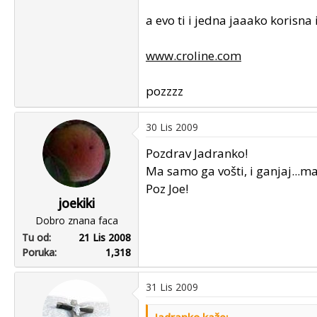
a evo ti i jedna jaaako korisn
www.croline.com
pozzzz
30 Lis 2009
Pozdrav Jadranko!
Ma samo ga vošti, i ganjaj...ma
Poz Joe!
joekiki
Dobro znana faca
Tu od
21 Lis 2008
Poruka
1,318
31 Lis 2009