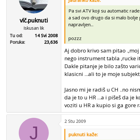
Jadranko kaže:
Pa svi ATV koji su automatic rade
a sad ovo drugo da si malo bolje p
vlč.puknuti
napravljen...
Iskusan lik
Tu od
14 Svi 2008
pozzz
Poruka
23,636
Aj dobro krivo sam pitao .,moj 
nego instrument tabla ,rucke it
Dakle pitanje je bilo zašto vari
klasicni ...ali to je moje subjek
Jasno mi je radiš u CH ..no nis
da je to u HR ...a i pišeš da je
voziti u HR a kupio si ga gore r
2 Stu 2009
J
puknuti kaže: