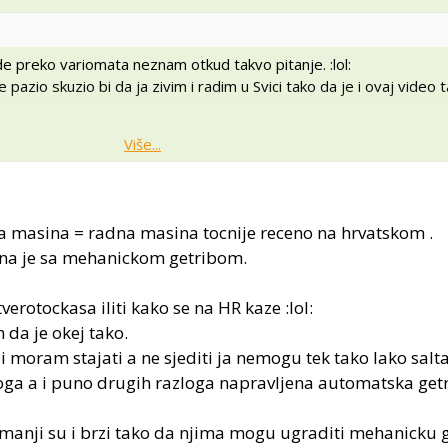
de preko variomata neznam otkud takvo pitanje. :lol:
 pazio skuzio bi da ja zivim i radim u Svici tako da je i ovaj video
Više...
i izbor bi bio klasičan mjenjač ..bila bi mi bitnija mehanika nego in
Više...
ca .
oja masina = radna masina tocnije receno na hrvatskom .
a ne klasika .., za stroj takve jacine i namjene mi je prikladniji klasic
tebi ne mora znaciti ništa .
ona je sa mehanickom getribom.
kužio da si iz blata otišao u blato
pa mi je logika govorila da j
tverotockasa iliti kako se na HR kaze :lol:
ti nekih 10 000 . E po tome sam skužio da si ga htio voziti u HR a kup
 da je okej tako.
i moram stajati a ne sjediti ja nemogu tek tako lako salta
g toga a i puno drugih razloga napravljena automatska get
manji su i brzi tako da njima mogu ugraditi mehanicku g