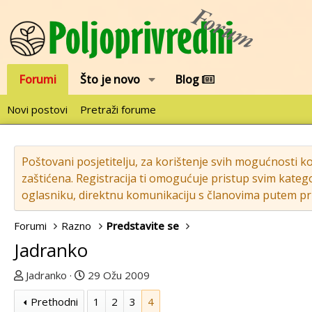
Forumi
Što je novo
Blog
Novi postovi
Pretraži forume
Poštovani posjetitelju, za korištenje svih mogućnosti k
zaštićena. Registracija ti omogućuje pristup svim katego
oglasniku, direktnu komunikaciju s članovima putem pri
Forumi
Razno
Predstavite se
Jadranko
T
D
Jadranko
29 Ožu 2009
e
a
Prethodni
1
2
3
4
m
t