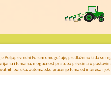
oje Poljoprivredni Forum omogućuje, predlažemo ti da se regi
rijama i temama, mogućnost pristupa privicima u postovima (s
vatnih poruka, automatsko praćenje tema od interesa i još m