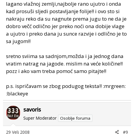
lagano vlažnoj zemlji,najbolje rano ujutro i onda
kad prosuši sljedi postavljanje folije!! i ovo sto si
nakraju reko da su nagnute prema jugu to ne da je
dobro večć odlično jer preko noći ona dobije vlage
a ujutro i preko dana ju sunce razvije i odlično je to
sa jugom!!
sretno sviima sa sadnjom,možda i ja jednog dana
vratim natrag na jagode. mislim na veće količine!!
pozz i ako vam treba pomoć samo pitajte!!
p.s. ispričavam se zbog podugog teksta!! :mrgreen:
:blackeye
savoris
Super Moderator
Osoblje foruma
29 Velj 2008
#9