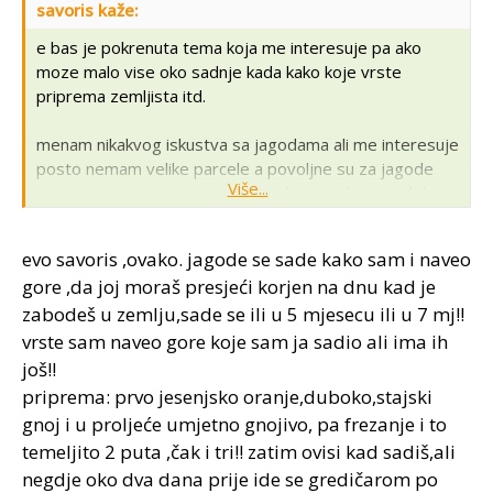
savoris kaže:
e bas je pokrenuta tema koja me interesuje pa ako
moze malo vise oko sadnje kada kako koje vrste
priprema zemljista itd.
menam nikakvog iskustva sa jagodama ali me interesuje
posto nemam velike parcele a povoljne su za jagode
Više...
posto su nagete prema jugu (nadam se da je to dobro)
evo savoris ,ovako. jagode se sade kako sam i naveo
gore ,da joj moraš presjeći korjen na dnu kad je
zabodeš u zemlju,sade se ili u 5 mjesecu ili u 7 mj!!
vrste sam naveo gore koje sam ja sadio ali ima ih
još!!
priprema: prvo jesenjsko oranje,duboko,stajski
gnoj i u proljeće umjetno gnojivo, pa frezanje i to
temeljito 2 puta ,čak i tri!! zatim ovisi kad sadiš,ali
negdje oko dva dana prije ide se gredičarom po