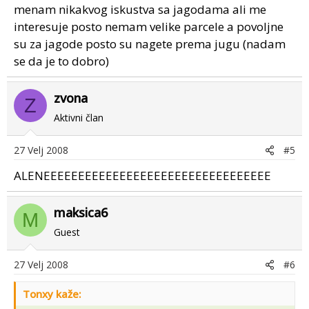
menam nikakvog iskustva sa jagodama ali me
interesuje posto nemam velike parcele a povoljne
su za jagode posto su nagete prema jugu (nadam
se da je to dobro)
zvona
Z
Aktivni član
27 Velj 2008
#5
ALENEEEEEEEEEEEEEEEEEEEEEEEEEEEEEEEEE
maksica6
M
Guest
27 Velj 2008
#6
Tonxy kaže: