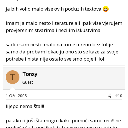
ja bih volio malo vise ovih poduzih textova
imam ja malo nesto literature ali ipak vise vjerujem
provjerenim stvarima i necijim iskustvima
sadio sam nesto malo na tome terenu bez folije
samo da probam lokaciju ono sto se kaze za svoje
potrebe i nista nije ostalo sve smo pojeli :lol:
Tonxy
T
Guest
1 Ožu 2008
#10
lijepo nema šta!!!
pa ako ti još išta mogu ikako pomoći samo reci!! ne
proljeće ću ti poslikati i strojeve vezane uz sadnju