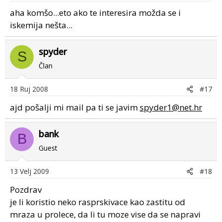
aha komšo...eto ako te interesira možda se i
iskemija nešta...
spyder
S
Član
18 Ruj 2008
#17
ajd pošalji mi mail pa ti se javim
spyder1@net.hr
bank
B
Guest
13 Velj 2009
#18
Pozdrav
je li koristio neko rasprskivace kao zastitu od
mraza u prolece, da li tu moze vise da se napravi