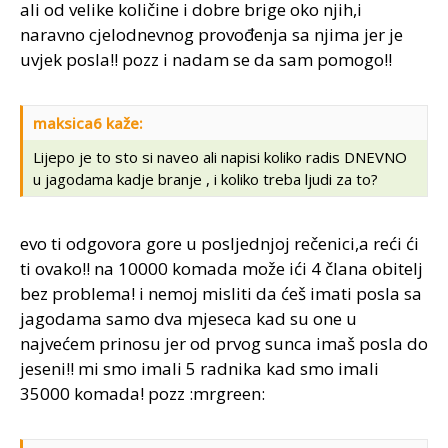
ali od velike količine i dobre brige oko njih,i
naravno cjelodnevnog provođenja sa njima jer je
uvjek posla!! pozz i nadam se da sam pomogo!!
maksica6 kaže:
Lijepo je to sto si naveo ali napisi koliko radis DNEVNO
u jagodama kadje branje , i koliko treba ljudi za to?
evo ti odgovora gore u posljednjoj rečenici,a reći ći
ti ovako!! na 10000 komada može ići 4 člana obitelj
bez problema! i nemoj misliti da ćeš imati posla sa
jagodama samo dva mjeseca kad su one u
najvećem prinosu jer od prvog sunca imaš posla do
jeseni!! mi smo imali 5 radnika kad smo imali
35000 komada! pozz :mrgreen: