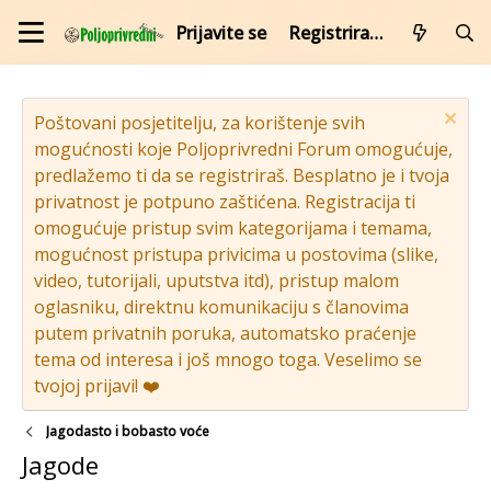
Prijavite se
Registrirajte se
Poštovani posjetitelju, za korištenje svih
mogućnosti koje Poljoprivredni Forum omogućuje,
predlažemo ti da se registriraš. Besplatno je i tvoja
privatnost je potpuno zaštićena. Registracija ti
omogućuje pristup svim kategorijama i temama,
mogućnost pristupa privicima u postovima (slike,
video, tutorijali, uputstva itd), pristup malom
oglasniku, direktnu komunikaciju s članovima
putem privatnih poruka, automatsko praćenje
tema od interesa i još mnogo toga. Veselimo se
tvojoj prijavi! ❤️
Jagodasto i bobasto voće
Jagode