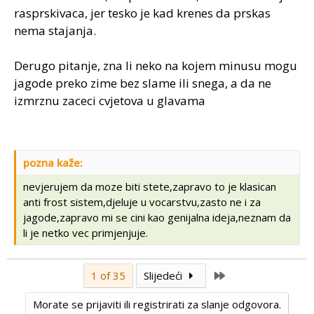
rasprskivaca, jer tesko je kad krenes da prskas
nema stajanja.
Derugo pitanje, zna li neko na kojem minusu mogu
jagode preko zime bez slame ili snega, a da ne
izmrznu zaceci cvjetova u glavama
pozna kaže:
nevjerujem da moze biti stete,zapravo to je klasican
anti frost sistem,djeluje u vocarstvu,zasto ne i za
jagode,zapravo mi se cini kao genijalna ideja,neznam da
li je netko vec primjenjuje.
Last
1 of 35
Slijedeći
Morate se prijaviti ili registrirati za slanje odgovora.