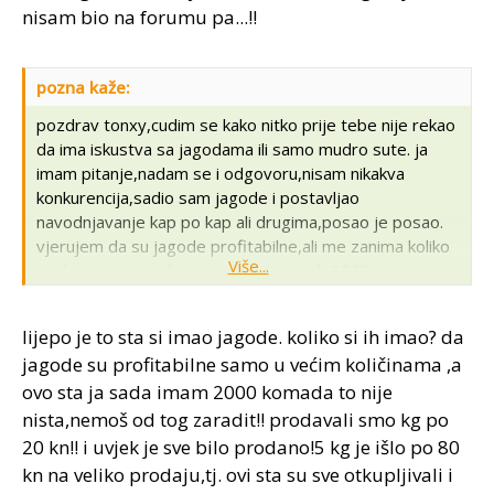
nisam bio na forumu pa...!!
pozna kaže:
pozdrav tonxy,cudim se kako nitko prije tebe nije rekao
da ima iskustva sa jagodama ili samo mudro sute. ja
imam pitanje,nadam se i odgovoru,nisam nikakva
konkurencija,sadio sam jagode i postavljao
navodnjavanje kap po kap ali drugima,posao je posao.
vjerujem da su jagode profitabilne,ali me zanima koliko
Više...
godisnje mozes dici para sa recimo tih 2000
sadnica.svoj rad se ne racuna
,naravno.ustvari,pogresno pitanje,koliko jagoda mozes
lijepo je to sta si imao jagode. koliko si ih imao? da
ubrati kroz godinu u kg,i koliko si vode davao,te koja je
jagode su profitabilne samo u većim količinama ,a
po tebi preporucljiva sorta. pozdrav.
ovo sta ja sada imam 2000 komada to nije
nista,nemoš od tog zaradit!! prodavali smo kg po
20 kn!! i uvjek je sve bilo prodano!5 kg je išlo po 80
kn na veliko prodaju,tj. ovi sta su sve otkupljivali i