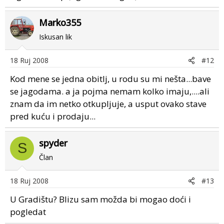
Marko355
Iskusan lik
18 Ruj 2008
#12
Kod mene se jedna obitlj, u rodu su mi nešta...bave
se jagodama. a ja pojma nemam kolko imaju,....ali
znam da im netko otkupljuje, a usput ovako stave
pred kuću i prodaju...
spyder
S
Član
18 Ruj 2008
#13
U Gradištu? Blizu sam možda bi mogao doći i
pogledat