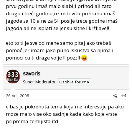
prvu godinu imaš malo slabiji prihod ali zato
drugu i treći godinu,uz redovitu prihranu imaš
jagode za 10 a ne za 5!! poslje treće godine imaš
jagoda ali ne isplati se jer su sitne i kržljave!!
eto to ti je sve od mene samo pitaj ako trebaš
pomoć jer imam jako puno iskustva sa njima i
pomoci cu ti drage volje !! pozz!!
savoris
Super Moderator
Osoblje foruma
26 Velj 2008
#4
e bas je pokrenuta tema koja me interesuje pa ako
moze malo vise oko sadnje kada kako koje vrste
priprema zemljista itd.