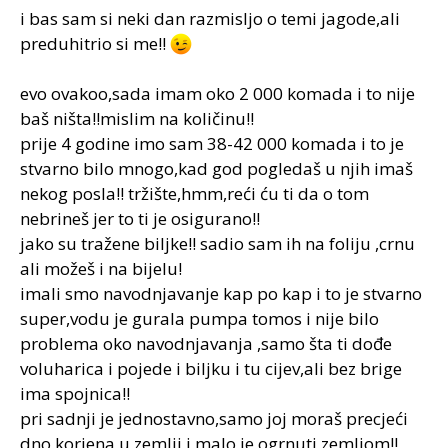
i bas sam si neki dan razmisljo o temi jagode,ali
preduhitrio si me!!
evo ovakoo,sada imam oko 2 000 komada i to nije
baš ništa!!mislim na količinu!!
prije 4 godine imo sam 38-42 000 komada i to je
stvarno bilo mnogo,kad god pogledaš u njih imaš
nekog posla!! tržište,hmm,reći ću ti da o tom
nebrineš jer to ti je osigurano!!
jako su tražene biljke!! sadio sam ih na foliju ,crnu
ali možeš i na bijelu!
imali smo navodnjavanje kap po kap i to je stvarno
super,vodu je gurala pumpa tomos i nije bilo
problema oko navodnjavanja ,samo šta ti dođe
voluharica i pojede i biljku i tu cijev,ali bez brige
ima spojnica!!
pri sadnji je jednostavno,samo joj moraš precjeći
dno korjena u zemlji i malo je ogrnuti zemljom!!