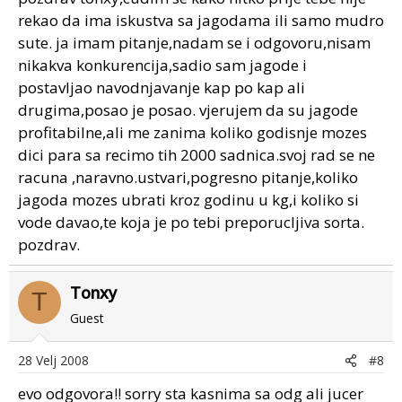
godinu,uz redovitu prihranu imaš jagode za 10 a ne za
rekao da ima iskustva sa jagodama ili samo mudro
5!! poslje treće godine imaš jagoda ali ne isplati se jer
sute. ja imam pitanje,nadam se i odgovoru,nisam
su sitne i kržljave!!
nikakva konkurencija,sadio sam jagode i
eto to ti je sve od mene samo pitaj ako trebaš pomoć
postavljao navodnjavanje kap po kap ali
jer imam jako puno iskustva sa njima i pomoci cu ti
drugima,posao je posao. vjerujem da su jagode
drage volje !! pozz!!
profitabilne,ali me zanima koliko godisnje mozes
dici para sa recimo tih 2000 sadnica.svoj rad se ne
racuna ,naravno.ustvari,pogresno pitanje,koliko
jagoda mozes ubrati kroz godinu u kg,i koliko si
vode davao,te koja je po tebi preporucljiva sorta.
pozdrav.
Tonxy
T
Guest
28 Velj 2008
#8
evo odgovora!! sorry sta kasnima sa odg ali jucer