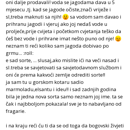
oni dalje prodavali! voda se jagodama dava u 5
mjesecu ,tj. kad se jagode očiste,znači vriježe i
sl,treba maknuti sa njih!
sa vodom sam davao i
prihranu jagodi i vjeruj ako joj nedaš vode u
proljeće,prije cvijeta i početkom cvjetanja teško da
ćeš bez vode i prihrane imat nešto puno od nje!
neznam ti reći koliko sam jagoda dobivao po
grmu... :roll:
e sad sorte, ... slusaj,ako mislite ići na veći nasad i
sl.treba se savjetovati sa savjetodavnom službom i
oni će prema kakvoći zemlje odrediti sorte!!
ja sam tu u gorskom kotaru sadio
marmoladu,elsantu i ideu!! i sad zadnjih godina
bila je jedna nova sorta samo neznam joj ime. ta se
čak i najbboljom pokazala! sve je to nabavljano od
fragarie.
i na kraju reći ću ti da se od toga da bogovski živjeti