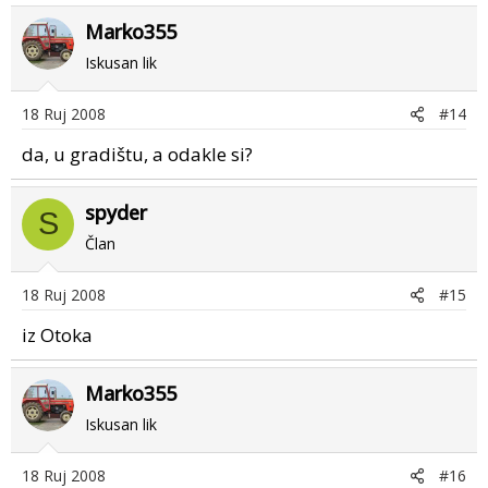
Marko355
Iskusan lik
18 Ruj 2008
#14
da, u gradištu, a odakle si?
spyder
S
Član
18 Ruj 2008
#15
iz Otoka
Marko355
Iskusan lik
18 Ruj 2008
#16