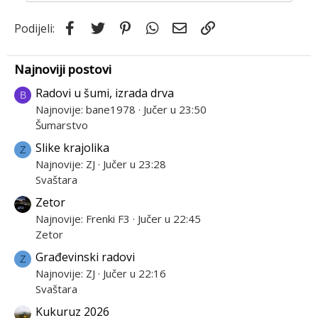
Facebook
Twitter
Pinterest
WhatsApp
Email
Link
Podijeli:
Najnoviji postovi
Radovi u šumi, izrada drva
B
Najnovije: bane1978
Jučer u 23:50
Šumarstvo
Slike krajolika
Z
Najnovije: ZJ
Jučer u 23:28
Svaštara
Zetor
Najnovije: Frenki F3
Jučer u 22:45
Zetor
Građevinski radovi
Z
Najnovije: ZJ
Jučer u 22:16
Svaštara
Kukuruz 2026