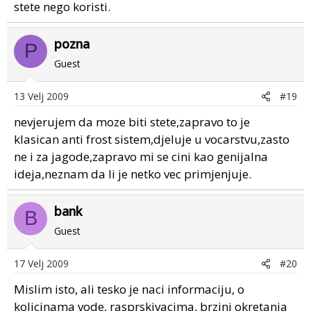
stete nego koristi.
pozna
P
Guest
13 Velj 2009
#19
nevjerujem da moze biti stete,zapravo to je
klasican anti frost sistem,djeluje u vocarstvu,zasto
ne i za jagode,zapravo mi se cini kao genijalna
ideja,neznam da li je netko vec primjenjuje.
bank
B
Guest
17 Velj 2009
#20
Mislim isto, ali tesko je naci informaciju, o
kolicinama vode, rasprskivacima, brzini okretanja