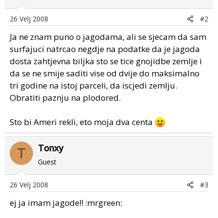
26 Velj 2008
#2
Ja ne znam puno o jagodama, ali se sjecam da sam
surfajuci natrcao negdje na podatke da je jagoda
dosta zahtjevna biljka sto se tice gnojidbe zemlje i
da se ne smije saditi vise od dvije do maksimalno
tri godine na istoj parceli, da iscjedi zemlju.
Obratiti paznju na plodored.
Sto bi Ameri rekli, eto moja dva centa
Tonxy
T
Guest
26 Velj 2008
#3
ej ja imam jagode!! :mrgreen: