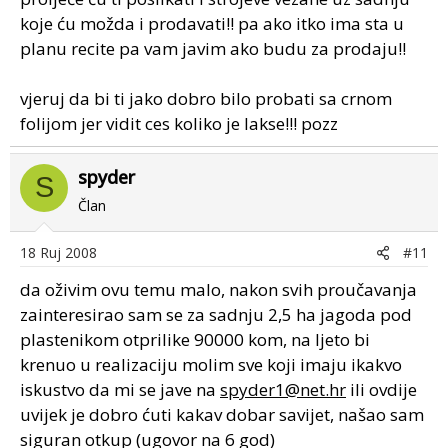
koje ću možda i prodavati!! pa ako itko ima sta u
planu recite pa vam javim ako budu za prodaju!!
vjeruj da bi ti jako dobro bilo probati sa crnom
folijom jer vidit ces koliko je lakse!!! pozz
spyder
S
Član
18 Ruj 2008
#11
da oživim ovu temu malo, nakon svih proučavanja
zainteresirao sam se za sadnju 2,5 ha jagoda pod
plastenikom otprilike 90000 kom, na ljeto bi
krenuo u realizaciju molim sve koji imaju ikakvo
iskustvo da mi se jave na
spyder1@net.hr
ili ovdije
uvijek je dobro ćuti kakav dobar savijet, našao sam
siguran otkup (ugovor na 6 god)