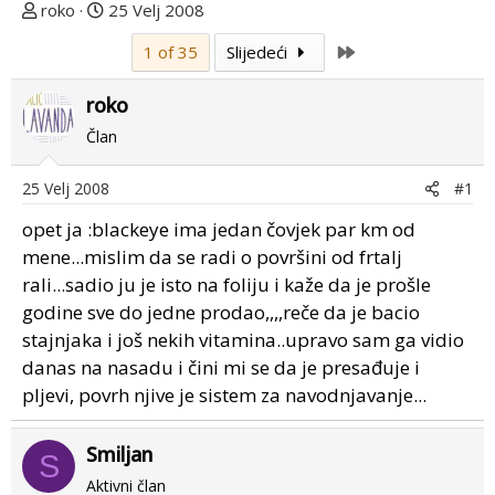
T
D
roko
25 Velj 2008
e
a
Last
1 of 35
Slijedeći
m
t
u
u
roko
p
m
o
p
Član
k
r
r
v
25 Velj 2008
#1
e
o
opet ja :blackeye ima jedan čovjek par km od
n
g
u
p
mene...mislim da se radi o površini od frtalj
o
o
rali...sadio ju je isto na foliju i kaže da je prošle
s
godine sve do jedne prodao,,,,reče da je bacio
t
stajnjaka i još nekih vitamina..upravo sam ga vidio
a
danas na nasadu i čini mi se da je presađuje i
pljevi, povrh njive je sistem za navodnjavanje...
Smiljan
S
Aktivni član