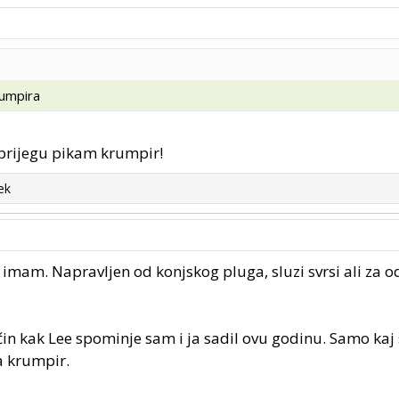
rumpira
brijegu pikam krumpir!
ek
a imam. Napravljen od konjskog pluga, sluzi svrsi ali za 
način kak Lee spominje sam i ja sadil ovu godinu. Samo kaj
a krumpir.