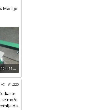
. Meni je
IMG_20260702_104411.jpg
a: 12
#1,225
šetkaste
a se može
zemlja da.