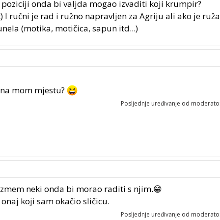
 poziciji onda bi valjda mogao izvaditi koji krumpir?
) I ručni je rad i ružno napravljen za Agriju ali ako je ruža
ela (motika, motičica, sapun itd...)
eo na mom mjestu?
Posljednje uređivanje od moderato
uzmem neki onda bi morao raditi s njim.😁
onaj koji sam okačio sličicu.
Posljednje uređivanje od moderato