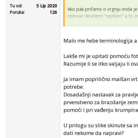
Tu od
5 Lip 2020
Ako pak pričamo o vrgnju onda je ov
Poruka
126
opisuje skraćeno "speljen" a to zn
se vrganj lijepo ukopa i drži prava
podešavanje kuta nagiba napred 
Sa Hondicom se more naslogat za 
Malo me hebe terminologija a i
View attachment 92547
Lakše mi je upitati pomoću fot
Razumije li se itko valjaju li ov
Ja imam poprilično malšan vrt 
potrebe.
Dosadašnji nastavak za pravljen
prvenstveno za brazdanje zemlj
pomoći i pri vađenju krumpira
U prilogu su slike skinute sa i
dati nekome da napravi?