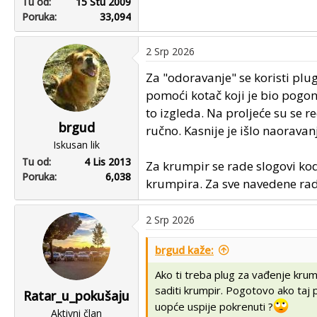
Tu od
15 Stu 2009
Poruka
33,094
2 Srp 2026
Za "odoravanje" se koristi pl
pomoći kotač koji je bio pogon
to izgleda. Na proljeće su se 
brgud
ručno. Kasnije je išlo naoravan
Iskusan lik
Tu od
4 Lis 2013
Za krumpir se rade slogovi kod
Poruka
6,038
krumpira. Za sve navedene radnj
2 Srp 2026
brgud kaže:
Ako ti treba plug za vađenje krum
saditi krumpir. Pogotovo ako taj 
Ratar_u_pokušaju
uopće uspije pokrenuti ?
Aktivni član