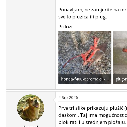
Ponavljam, ne zamjerite na ter
sve to plužica ili plug.
Prilozi
honda-f400-oprema-slika-204180107.jpg
88.4 KB · Pregleda: 12
39 KB
2 Srp 2026
Prve tri slike prikazuju pluži
daskom . Taj ima mogućnost da
blokirati i u srednjem pložaju