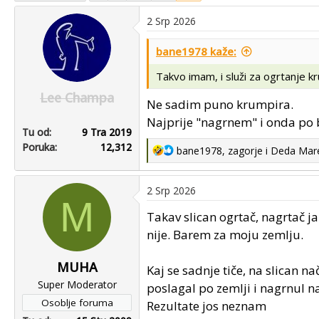
u
u
2 Srp 2026
p
m
o
p
bane1978 kaže:
k
r
r
v
Takvo imam, i služi za ogrtanje k
e
o
Lee Champa
n
g
Ne sadim puno krumpira.
u
p
Najprije "nagrnem" i onda po 
Tu od
9 Tra 2019
o
o
Poruka
12,312
s
R
bane1978
,
zagorje
i
Deda Mar
e
t
a
a
2 Srp 2026
c
M
t
Takav slican ogrtač, nagrtač j
i
nije. Barem za moju zemlju.
o
n
MUHA
Kaj se sadnje tiče, na slican 
s
Super Moderator
:
poslagal po zemlji i nagrnul n
Osoblje foruma
Rezultate jos neznam