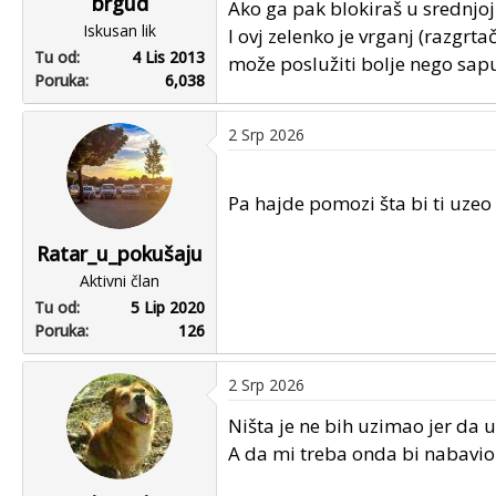
brgud
Ako ga pak blokiraš u srednjoj
Iskusan lik
I ovj zelenko je vrganj (razgrtač
Tu od
4 Lis 2013
može poslužiti bolje nego sapun
Poruka
6,038
2 Srp 2026
Pa hajde pomozi šta bi ti uz
Ratar_u_pokušaju
Aktivni član
Tu od
5 Lip 2020
Poruka
126
2 Srp 2026
Ništa je ne bih uzimao jer da 
A da mi treba onda bi nabavio 