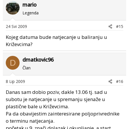
mario
Legenda
24 Svi 2009
#15
Kojeg datuma bude natjecanje u baliranju u
Križevcima?
dmatkovic96
D
Član
8 Lip 2009
#16
Danas sam dobio poziv, dakle 13.06 tj. sad u
subotu je natjecanje u spremanju sjenaže u
plastične bale u Križevcima.
Pa da obavijestim zainteresirane poljoprivrednike
o terminu natjecanja.
početak u 9, znači dolazak i okupljanje, a start