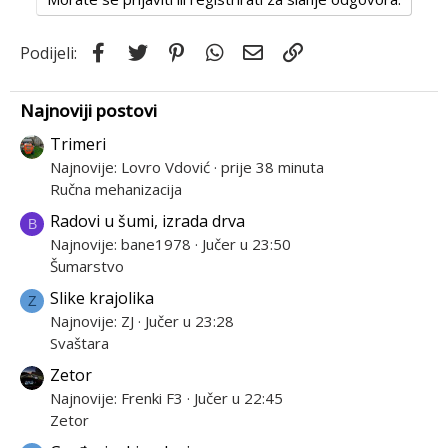
Facebook
Twitter
Pinterest
WhatsApp
Email
Link
Podijeli:
Najnoviji postovi
Trimeri
Najnovije: Lovro Vdović
prije 38 minuta
Ručna mehanizacija
Radovi u šumi, izrada drva
B
Najnovije: bane1978
Jučer u 23:50
Šumarstvo
Slike krajolika
Z
Najnovije: ZJ
Jučer u 23:28
Svaštara
Zetor
Najnovije: Frenki F3
Jučer u 22:45
Zetor