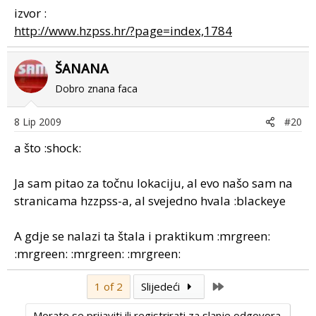
izvor :
http://www.hzpss.hr/?page=index,1784
ŠANANA
Dobro znana faca
8 Lip 2009
#20
a što :shock:
Ja sam pitao za točnu lokaciju, al evo našo sam na
stranicama hzzpss-a, al svejedno hvala :blackeye
A gdje se nalazi ta štala i praktikum :mrgreen:
:mrgreen: :mrgreen: :mrgreen:
Last
1 of 2
Slijedeći
Morate se prijaviti ili registrirati za slanje odgovora.