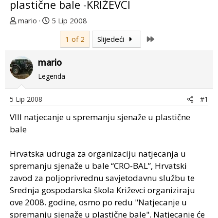
plastične bale -KRIŽEVCI
T
D
mario
5 Lip 2008
e
a
Last
1 of 2
Slijedeći
m
t
u
u
mario
p
m
o
p
Legenda
k
r
r
v
5 Lip 2008
#1
e
o
VIII natjecanje u spremanju sjenaže u plastične
n
g
u
p
bale
o
o
s
Hrvatska udruga za organizaciju natjecanja u
t
spremanju sjenaže u bale “CRO-BAL”, Hrvatski
a
zavod za poljoprivrednu savjetodavnu službu te
Srednja gospodarska škola Križevci organiziraju
ove 2008. godine, osmo po redu "Natjecanje u
spremanju sjenaže u plastične bale". Natjecanje će