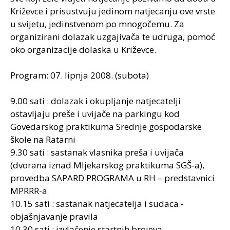
Križevce i prisustvuju jedinom natjecanju ove vrste
u svijetu, jedinstvenom po mnogočemu. Za
organizirani dolazak uzgajivača te udruga, pomoć
oko organizacije dolaska u Križevce.
Program: 07. lipnja 2008. (subota)
9.00 sati : dolazak i okupljanje natjecatelji
ostavljaju preše i uvijače na parkingu kod
Govedarskog praktikuma Srednje gospodarske
škole na Ratarni
9.30 sati : sastanak vlasnika preša i uvijača
(dvorana iznad Mljekarskog praktikuma SGŠ-a),
provedba SAPARD PROGRAMA u RH – predstavnici
MPRRR-a
10.15 sati : sastanak natjecatelja i sudaca -
objašnjavanje pravila
10.30 sati : izvlačenje startnih brojeva