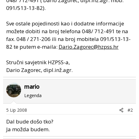
048/ 712-491 ( Dario Zagorec, dipl.inž.agr. mob.
091/513-13-82).
Sve ostale pojedinosti kao i dodatne informacije
možete dobiti na broj telefona 048/ 712-491 te na
fax. 048 / 271-206 ili na broj mobitela 091/513-13-
82 te putem e-maila:
Dario.Zagorec@hzpss.hr
Stručni savjetnik HZPSS-a,
Dario Zagorec, dipl.inž.agr.
mario
Legenda
5 Lip 2008
#2
Dal bude došo tko?
Ja možda budem.