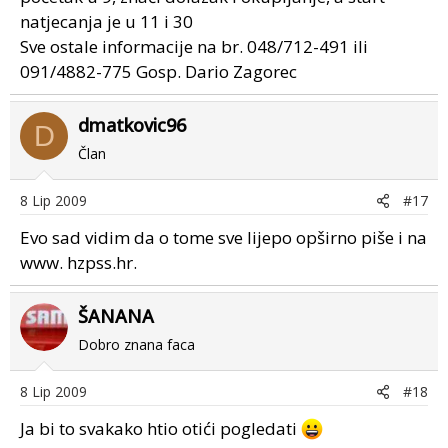
natjecanja je u 11 i 30
Sve ostale informacije na br. 048/712-491 ili
091/4882-775 Gosp. Dario Zagorec
dmatkovic96
D
Član
8 Lip 2009
#17
Evo sad vidim da o tome sve lijepo opširno piše i na
www. hzpss.hr.
ŠANANA
Dobro znana faca
8 Lip 2009
#18
Ja bi to svakako htio otići pogledati