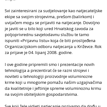
Svi zainteresirani za sudjelovanje kao natjecateljske
ekipe sa svojim strojevima, prešom (balirkom) i
uvijačem mogu se prijaviti na natjecanje. Dovoljno
je javiti se u bilo koji ured Hrvatskog zavoda za
poljoprivrednu savjetodavnu službu te tamo
ispuniti «Prijavnu listu» koja će biti proslijeđena
Organizacijskom odboru natjecanja u Križevce. Rok
za prijave je 04. lipanj 2008. godine.
I ove godine pripremili smo i prezentacije novih
tehnologija a prezentirat će se razni strojevi i
noviteti u tehnologiji proizvodnje voluminozne
krme koji u mnogome pomažu našim uzgajivačima
da kvalitetnije i jeftinije spreme voluminoznu krmu
na svojim obiteljskim gospodarstvima.
Sve koji žele vidjeti natjecanje pozivamo da dođu u