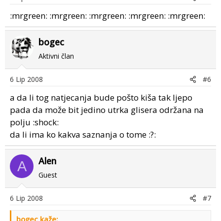
:mrgreen: :mrgreen: :mrgreen: :mrgreen: :mrgreen:
bogec
Aktivni član
6 Lip 2008
#6
a da li tog natjecanja bude pošto kiša tak ljepo
pada da može bit jedino utrka glisera održana na
polju :shock:
da li ima ko kakva saznanja o tome :?:
Alen
A
Guest
6 Lip 2008
#7
bogec kaže: