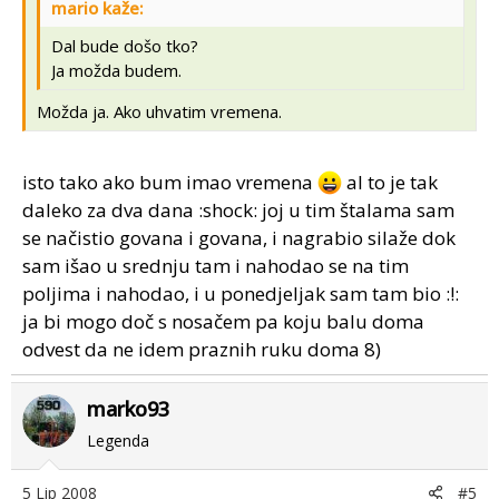
mario kaže:
Dal bude došo tko?
Ja možda budem.
Možda ja. Ako uhvatim vremena.
isto tako ako bum imao vremena
al to je tak
daleko za dva dana :shock: joj u tim štalama sam
se načistio govana i govana, i nagrabio silaže dok
sam išao u srednju tam i nahodao se na tim
poljima i nahodao, i u ponedjeljak sam tam bio :!:
ja bi mogo doč s nosačem pa koju balu doma
odvest da ne idem praznih ruku doma 8)
marko93
Legenda
5 Lip 2008
#5