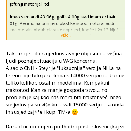
jeftiniji materijali itd.
Imao sam audi A3 96g, golfa 4 00g isad imam octaviu
01g. Recimo na primjeru plastike ispod motora, audi
ima metalni obrub plastike naprijed, kopče i 2x 13 ključ
Više...
+ torx mali n komada, golf ima 2x10 ključ, bez metalnog
obruba, kopče + mali torx, ocatvia ima samo plastične
kopče koje senormalno nakon negog vremena izvise...
Tako mi je bilo najjednostavnije objasniti.... večina
Zamašnjak getribe na škodi nema utor da možeš bez
ljudi poznaje situaciju u VAG koncernu.
problema odšerafat ona 2 šerafa kartera skroz uz
A sad o CNH - Steyr je "luksuznija" verzija NH,a na
getribu ...
terenu nije bilo problema s T4000 serijom.... bar ne
To jesu jako slične stvari ali nisu iste, razlike su u
toliko koliko s ostalim modelima. Kompaktni
detaljima...
traktor,odličan za manje gospodarstvo.... no
problem je kaj kod nas mora biti traktor veći nego
susjedov,pa su više kupovali T5000 seriju.... a onda
ih susjed zaj**e i kupi TM-a
Da sad ne uređujem prethodni post - slovenci,kaj vi