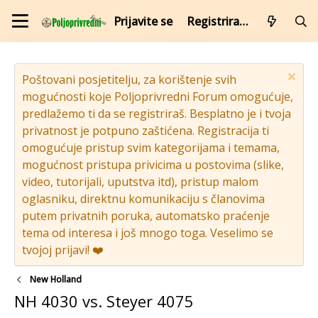
Prijavite se
Registrirajte se
Poštovani posjetitelju, za korištenje svih
mogućnosti koje Poljoprivredni Forum omogućuje,
predlažemo ti da se registriraš. Besplatno je i tvoja
privatnost je potpuno zaštićena. Registracija ti
omogućuje pristup svim kategorijama i temama,
mogućnost pristupa privicima u postovima (slike,
video, tutorijali, uputstva itd), pristup malom
oglasniku, direktnu komunikaciju s članovima
putem privatnih poruka, automatsko praćenje
tema od interesa i još mnogo toga. Veselimo se
tvojoj prijavi! ❤️
New Holland
NH 4030 vs. Steyer 4075