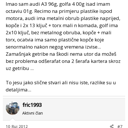
Imao sam audi A3 96g, golfa 4 00g isad imam
octaviu 01g. Recimo na primjeru plastike ispod
motora, audi ima metalni obrub plastike naprijed,
kopče i 2x 13 ključ + torx mali n komada, golf ima
2x10 ključ, bez metalnog obruba, kopče + mali
torx, ocatvia ima samo plastične kopče koje
senormalno nakon negog vremena izvise...
Zamašnjak getribe na škodi nema utor da možeš
bez problema odšerafat ona 2 šerafa kartera skroz
uz getribu ...
To jesu jako slične stvari ali nisu iste, razlike su u
detaljima...
fric1993
Aktivni član
10 Ruj 2012
#7