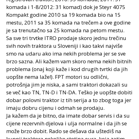
komada i 1-8/2012: 31 komad) dok je Steyr 4075
Kompakt godine 2010 sa 19 komada bio na 15
mestu, 2011 sa 35 komada na trečem a ove godine
je sa trenutačno sa 25 komada na petom mestu.
Sa sve tri trvtke ITRO prodaje skoro jednu trečinu
svih novih traktora u Sloveniji i kao takvi najviše
smo na udaru ako ima nekih problema jer se sve
brzo sazna. Ali kažem vam skoro nema nekih bitnih
problema (onaj koji kaže i kod drugih tvrtki da jih
uopšte nema laže!). FPT motori su odlični,
potrošnja jim je niska, a sami traktori dokazali su
se več kao TN, TN-D i TN-DA. Teško je uopšte dobiti
dobar polovni traktor iz tih serija a to zbog toga jer
imaju dobru cijenu i odmah se prodaju.
Ja kažem da je bitno, da imate dobar servis i da su
cijene rezervnih djelova i ulja normalne i da jih se
može brzo dobit. Rado se dešava da uštediš na
kupnji traktora nekoliko stotina eura, koja zatim