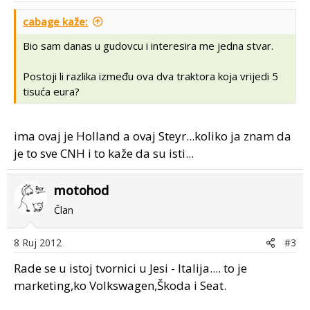
cabage kaže:
Bio sam danas u gudovcu i interesira me jedna stvar.
Postoji li razlika između ova dva traktora koja vrijedi 5
tisuća eura?
ima ovaj je Holland a ovaj Steyr...koliko ja znam da
je to sve CNH i to kaže da su isti...
motohod
Član
8 Ruj 2012
#3
Rade se u istoj tvornici u Jesi - Italija.... to je
marketing,ko Volkswagen,Škoda i Seat.