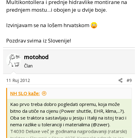
Multikontollera i prednje hidravlike montirane na
prednjem mostu...i obojen je u dvije boje.
Izvinjavam se na lošem hrvatskom
Pozdrav svima iz Slovenije!
motohod
Član
11 Ruj 2012
#9
NH SLO kaže:
Kao prvo treba dobro pogledati opremu, koja može
bitno da utiče na cijenu (Power shuttle, EHR, klima,...?).
Oba se traktora sastavljaju u Jesiju i Italiji na istoj traci i
nema razlike u toleranciji i materialima (@zwer).
T4030 Deluxe več je godinama najprodavaniji (ratarski)