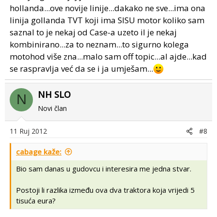
hollanda...ove novije linije...dakako ne sve...ima ona
linija gollanda TVT koji ima SISU motor koliko sam
saznal to je nekaj od Case-a uzeto il je nekaj
kombinirano...za to neznam...to sigurno kolega
motohod više zna...malo sam off topic...al ajde...kad
se raspravlja već da se i ja umješam...
NH SLO
N
Novi član
11 Ruj 2012
#8
cabage kaže:
Bio sam danas u gudovcu i interesira me jedna stvar.
Postoji li razlika između ova dva traktora koja vrijedi 5
tisuća eura?