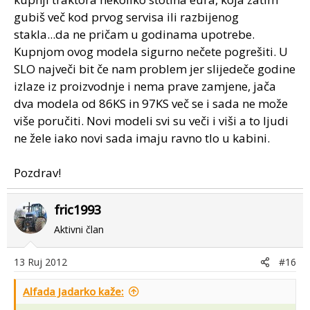
gubiš več kod prvog servisa ili razbijenog
stakla...da ne pričam u godinama upotrebe.
Kupnjom ovog modela sigurno nečete pogrešiti. U
SLO največi bit če nam problem jer slijedeče godine
izlaze iz proizvodnje i nema prave zamjene, jača
dva modela od 86KS in 97KS več se i sada ne može
više poručiti. Novi modeli svi su veči i viši a to ljudi
ne žele iako novi sada imaju ravno tlo u kabini.
Pozdrav!
fric1993
Aktivni član
13 Ruj 2012
#16
Alfada Jadarko kaže: