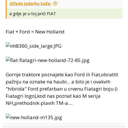
Alfada Jadarko kaže:
a gdje je u toj prići FIAT
Fiat + Ford = New Holland
Gornje traktore poznajete kao Ford ili Fiat,obratiti
pažnju na oznake na haubi... a bilo je i ovakvih
"hibrida" Ford prefarban u crvenu Fiatagri boju (i
Fiatagri logo),kod nas poznat kao M serija
NH,prethodnik plavih TM-a....